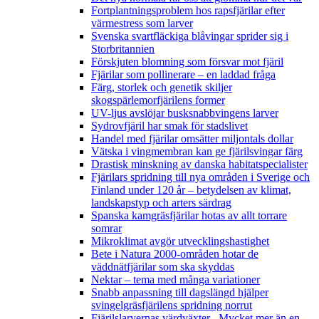
Fortplantningsproblem hos rapsfjärilar efter
värmestress som larver
Svenska svartfläckiga blåvingar sprider sig i
Storbritannien
Förskjuten blomning som försvar mot fjäril
Fjärilar som pollinerare – en laddad fråga
Färg, storlek och genetik skiljer
skogspärlemorfjärilens former
UV-ljus avslöjar busksnabbvingens larver
Sydrovfjäril har smak för stadslivet
Handel med fjärilar omsätter miljontals dollar
Vätska i vingmembran kan ge fjärilsvingar färg
Drastisk minskning av danska habitatspecialister
Fjärilars spridning till nya områden i Sverige och
Finland under 120 år
– betydelsen av klimat,
landskapstyp och arters särdrag
Spanska kamgräsfjärilar hotas av allt torrare
somrar
Mikroklimat avgör utvecklingshastighet
Bete i Natura 2000-områden hotar de
väddnätfjärilar som ska skyddas
Nektar – tema med många variationer
Snabb anpassning till dagslängd hjälper
svingelgräsfjärilens spridning norrut
Fjärilslarvernas värdväxter– Mycket mer än en