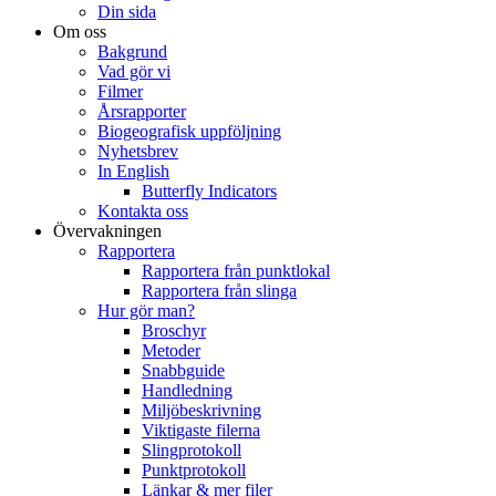
Din sida
Om oss
Bakgrund
Vad gör vi
Filmer
Årsrapporter
Biogeografisk uppföljning
Nyhetsbrev
In English
Butterfly Indicators
Kontakta oss
Övervakningen
Rapportera
Rapportera från punktlokal
Rapportera från slinga
Hur gör man?
Broschyr
Metoder
Snabbguide
Handledning
Miljöbeskrivning
Viktigaste filerna
Slingprotokoll
Punktprotokoll
Länkar & mer filer