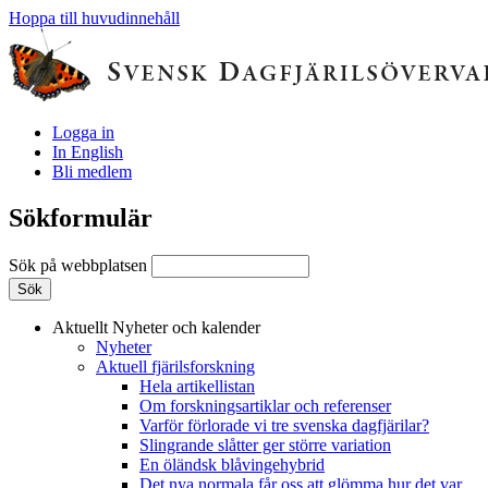
Hoppa till huvudinnehåll
Logga in
In English
Bli medlem
Sökformulär
Sök på webbplatsen
Aktuellt
Nyheter och kalender
Nyheter
Aktuell fjärilsforskning
Hela artikellistan
Om forskningsartiklar och referenser
Varför förlorade vi tre svenska dagfjärilar?
Slingrande slåtter ger större variation
En öländsk blåvingehybrid
Det nya normala får oss att glömma hur det var