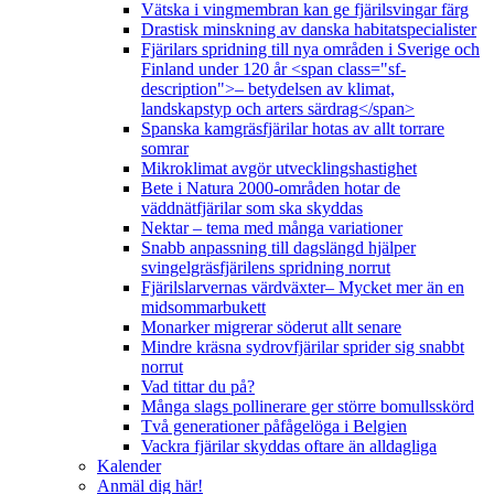
Vätska i vingmembran kan ge fjärilsvingar färg
Drastisk minskning av danska habitatspecialister
Fjärilars spridning till nya områden i Sverige och
Finland under 120 år <span class="sf-
description">– betydelsen av klimat,
landskapstyp och arters särdrag</span>
Spanska kamgräsfjärilar hotas av allt torrare
somrar
Mikroklimat avgör utvecklingshastighet
Bete i Natura 2000-områden hotar de
väddnätfjärilar som ska skyddas
Nektar – tema med många variationer
Snabb anpassning till dagslängd hjälper
svingelgräsfjärilens spridning norrut
Fjärilslarvernas värdväxter– Mycket mer än en
midsommarbukett
Monarker migrerar söderut allt senare
Mindre kräsna sydrovfjärilar sprider sig snabbt
norrut
Vad tittar du på?
Många slags pollinerare ger större bomullsskörd
Två generationer påfågelöga i Belgien
Vackra fjärilar skyddas oftare än alldagliga
Kalender
Anmäl dig här!