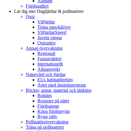
Allmänt
Fjärilsgalleri
Lär dig mer
Dagfjärilar & pollinatörer
Quiz
Vitfjärilar
Träna raps/kål/rov
VitfjärilarSpeed
Juvela vingar
Quizarkiv
Annan övervakning
Regionalt
Faunaväkteri
Internationellt
Atlasprojekt
Naturvård och fjärilar
EUs habitatdirektiv
Arter med åtgärdsprogram
Böcker, appar, material och länktips
Boktips
Resurser på nätet
Fjärilsappar
Köpa fjärilsprylar
Bygg själv
Pollinatörsövervakning
Träna på pollinatörer