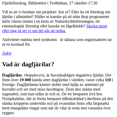
Fjärilsföredrag, Biblioteket i Trollhättan, 27 oktober 17:30
Vill ni att vi berättar om projektet hos er? Eller ha ett föredrag om
fjärilar i allmänhet? Håller ni kanske på att sätta ihop programmet
inför vårens möten i en krets av Naturskyddsföreningen, ett
entomologisk förening eller kanske en fågelklubb?
Skicka epost
eller ring så ser vi om det går att ordna.
Aktiviteter märkta med symbolen
är sådana som organisatören tar
ut en kostnad för.
Arkiv
Vad är dagfjärilar?
Dagfjärilar
,
rhopalocera
, är huvudsakligen dagaktiva fjärilar. Det
finns över
19 000
kända arter dagfjärilar i världen, varav cirka
110
i
Sverige. Dagfjärilarna känner dofter med hjälp av antenner på
huvudet och ser med stora facettögon. Dom äter nektar med
sugsnabel, som kan rullas in och ut. De tre benparen (två hos
Nymphalidae, där är första benparet tillbakabildat!) återfinns på den
slanka kroppens undersida och på ovansidan finns ofta färgstarka
brett triangulära vingar som när de vilar är resta mot varandra över
ryggen.