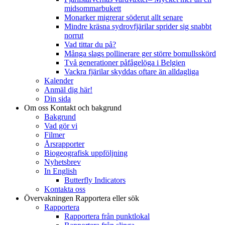
midsommarbukett
Monarker migrerar söderut allt senare
Mindre kräsna sydrovfjärilar sprider sig snabbt
norrut
Vad tittar du på?
Många slags pollinerare ger större bomullsskörd
Två generationer påfågelöga i Belgien
Vackra fjärilar skyddas oftare än alldagliga
Kalender
Anmäl dig här!
Din sida
Om oss
Kontakt och bakgrund
Bakgrund
Vad gör vi
Filmer
Årsrapporter
Biogeografisk uppföljning
Nyhetsbrev
In English
Butterfly Indicators
Kontakta oss
Övervakningen
Rapportera eller sök
Rapportera
Rapportera från punktlokal