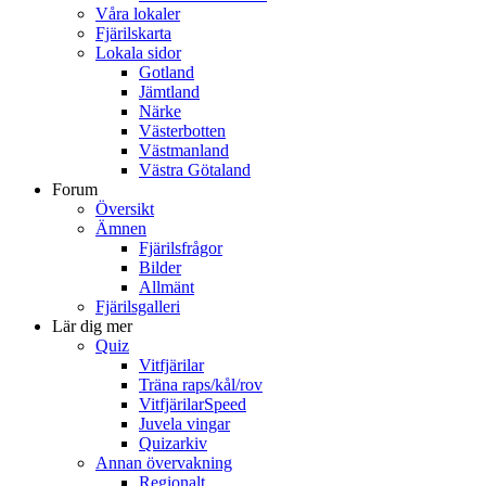
Våra lokaler
Fjärilskarta
Lokala sidor
Gotland
Jämtland
Närke
Västerbotten
Västmanland
Västra Götaland
Forum
Översikt
Ämnen
Fjärilsfrågor
Bilder
Allmänt
Fjärilsgalleri
Lär dig mer
Quiz
Vitfjärilar
Träna raps/kål/rov
VitfjärilarSpeed
Juvela vingar
Quizarkiv
Annan övervakning
Regionalt