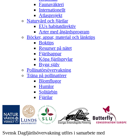
Faunaväkteri
Internationellt
Atlasprojekt
Naturvård och fjärilar
EUs habitatdirektiv
Arter med åtgärdsprogram
Böcker, appar, material och länktips
Boktips
Resurser på nätet
Fjärilsappar
Köpa fjärilsprylar
Bygg själv
Pollinatörsövervakning
Träna på pollinatörer
Blomflugor
Humlor
Solitärbin
Fjärilar
Svensk Dagfjärilsövervakning utförs i samarbete med