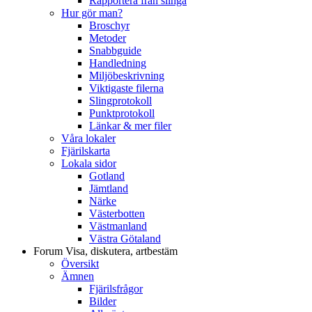
Rapportera från slinga
Hur gör man?
Broschyr
Metoder
Snabbguide
Handledning
Miljöbeskrivning
Viktigaste filerna
Slingprotokoll
Punktprotokoll
Länkar & mer filer
Våra lokaler
Fjärilskarta
Lokala sidor
Gotland
Jämtland
Närke
Västerbotten
Västmanland
Västra Götaland
Forum
Visa, diskutera, artbestäm
Översikt
Ämnen
Fjärilsfrågor
Bilder