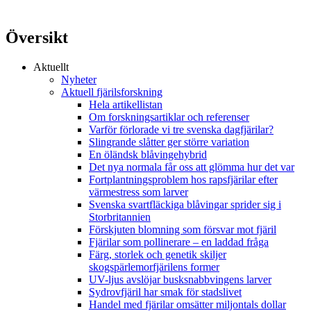
Översikt
Aktuellt
Nyheter
Aktuell fjärilsforskning
Hela artikellistan
Om forskningsartiklar och referenser
Varför förlorade vi tre svenska dagfjärilar?
Slingrande slåtter ger större variation
En öländsk blåvingehybrid
Det nya normala får oss att glömma hur det var
Fortplantningsproblem hos rapsfjärilar efter
värmestress som larver
Svenska svartfläckiga blåvingar sprider sig i
Storbritannien
Förskjuten blomning som försvar mot fjäril
Fjärilar som pollinerare – en laddad fråga
Färg, storlek och genetik skiljer
skogspärlemorfjärilens former
UV-ljus avslöjar busksnabbvingens larver
Sydrovfjäril har smak för stadslivet
Handel med fjärilar omsätter miljontals dollar