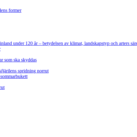
ilens former
 Finland under 120 år
– betydelsen av klimat, landskapstyp och arters sär
r
lar som ska skyddas
fjärilens spridning norrut
idsommarbukett
rut