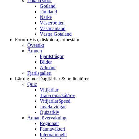
Lokala sidor
Gotland
Jämtland
Närke
Västerbotten
Västmanland
Västra Götaland
Forum
Visa, diskutera, artbestäm
Översikt
Ämnen
Fjärilsfrågor
Bilder
Allmänt
Fjärilsgalleri
Lär dig mer
Dagfjärilar & pollinatörer
Quiz
Vitfjärilar
Träna raps/kål/rov
VitfjärilarSpeed
Juvela vingar
Quizarkiv
Annan övervakning
Regionalt
Faunaväkteri
Internationellt