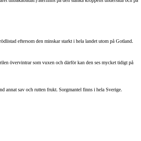
ret tillbakabildat!) återfinns på den slanka kroppens undersida och på
är rödlistad eftersom den minskar starkt i hela landet utom på Gotland.
ärilen övervintrar som vuxen och därför kan den ses mycket tidigt på
nd annat sav och rutten frukt. Sorgmantel finns i hela Sverige.