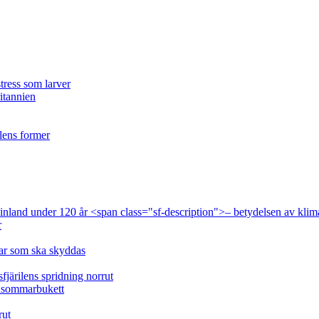
tress som larver
ritannien
ilens former
 Finland under 120 år <span class="sf-description">– betydelsen av klim
r
lar som ska skyddas
fjärilens spridning norrut
idsommarbukett
rut