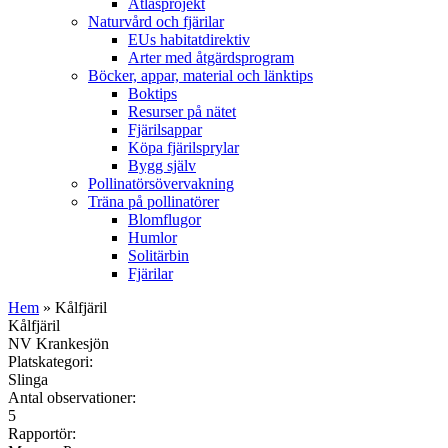
Atlasprojekt
Naturvård och fjärilar
EUs habitatdirektiv
Arter med åtgärdsprogram
Böcker, appar, material och länktips
Boktips
Resurser på nätet
Fjärilsappar
Köpa fjärilsprylar
Bygg själv
Pollinatörsövervakning
Träna på pollinatörer
Blomflugor
Humlor
Solitärbin
Fjärilar
Hem
» Kålfjäril
Kålfjäril
NV Krankesjön
Platskategori:
Slinga
Antal observationer:
5
Rapportör: