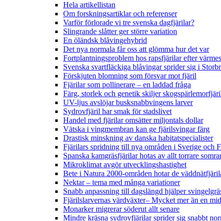
Hela artikellistan
Om forskningsartiklar och referenser
Varför förlorade vi tre svenska dagfjärilar?
Slingrande slåtter ger större variation
En öländsk blåvingehybrid
Det nya normala får oss att glömma hur det var
Fortplantningsproblem hos rapsfjärilar efter värmes
Svenska svartfläckiga blåvingar sprider sig i Storb
Förskjuten blomning som försvar mot fjäril
Fjärilar som pollinerare – en laddad fråga
Färg, storlek och genetik skiljer skogspärlemorfjär
UV-ljus avslöjar busksnabbvingens larver
Sydrovfjäril har smak för stadslivet
Handel med fjärilar omsätter miljontals dollar
Vätska i vingmembran kan ge fjärilsvingar färg
Drastisk minskning av danska habitatspecialister
Fjärilars spridning till nya områden i Sverige och
Spanska kamgräsfjärilar hotas av allt torrare somra
Mikroklimat avgör utvecklingshastighet
Bete i Natura 2000-områden hotar de väddnätfjäri
Nektar – tema med många variationer
Snabb anpassning till dagslängd hjälper svingelgräs
Fjärilslarvernas värdväxter– Mycket mer än en m
Monarker migrerar söderut allt senare
Mindre kräsna sydrovfjärilar sprider sig snabbt nor