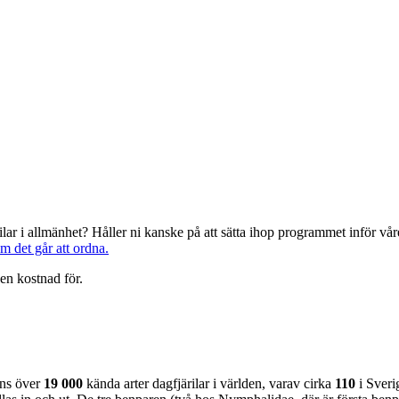
järilar i allmänhet? Håller ni kanske på att sätta ihop programmet inför 
om det går att ordna.
en kostnad för.
nns över
19 000
kända arter dagfjärilar i världen, varav cirka
110
i Sveri