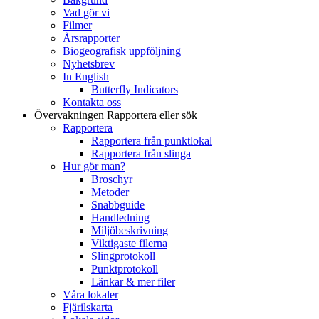
Vad gör vi
Filmer
Årsrapporter
Biogeografisk uppföljning
Nyhetsbrev
In English
Butterfly Indicators
Kontakta oss
Övervakningen
Rapportera eller sök
Rapportera
Rapportera från punktlokal
Rapportera från slinga
Hur gör man?
Broschyr
Metoder
Snabbguide
Handledning
Miljöbeskrivning
Viktigaste filerna
Slingprotokoll
Punktprotokoll
Länkar & mer filer
Våra lokaler
Fjärilskarta