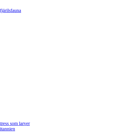
tress som larver
ritannien