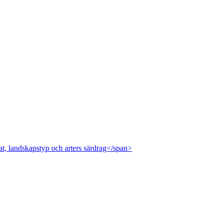
at, landskapstyp och arters särdrag</span>