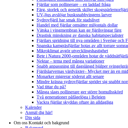
Fjärilar som pollinerare – en laddad fråga
Färg, storlek och genetik skiljer skogspärlemorfjär
UV-ljus avslöjar busksnabbvingens larver
Sydrovfjäril har smak för stadslivet
Handel med fjärilar omsätter miljontals dollar
Vätska i vingmembran kan ge fjärilsvingar färg
Drastisk minskning av danska habitatspecialister
Fjärilars spridning till nya områden i Sverige och
Spanska kamgräsfjärilar hotas av allt torrare somra
Mikroklimat avgör utvecklingshastighet
Bete i Natura 2000-områden hotar de väddnätfjäri
Nektar – tema med många variationer
Snabb anpassning till dagslängd hjälper svingelgräs
Fjärilslarvernas värdväxter– Mycket mer än en m
Monarker migrerar söderut allt senare
Mindre kräsna sydrovfjärilar sprider sig snabbt nor
Vad tittar du på?
Många slags pollinerare ger större bomullsskörd
Två generationer påfågelöga i Belgien
Vackra fjärilar skyddas oftare än alldagliga
Kalender
Anmäl dig här!
Din sida
Om oss
Kontakt och bakgrund
Bakgrund