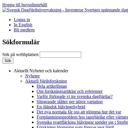
Hoppa till huvudinnehåll
Logga in
In English
Bli medlem
Sökformulär
Sök på webbplatsen
Aktuellt
Nyheter och kalender
Nyheter
Aktuell fjärilsforskning
Hela artikellistan
Om forskningsartiklar och referenser
Varför förlorade vi tre svenska dagfjärilar?
Slingrande slåtter ger större variation
En öländsk blåvingehybrid
Det nya normala får oss att glömma hur det var
Fortplantningsproblem hos rapsfjärilar efter värmes
Svenska svartfläckiga blåvingar sprider sig i Storb
Förskjuten blomning som försvar mot fjäril