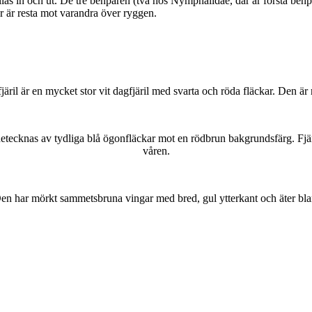
as in och ut. De tre benparen (två hos Nymphalidae, där är första benpa
ar är resta mot varandra över ryggen.
lofjäril är en mycket stor vit dagfjäril med svarta och röda fläckar. Den 
kännetecknas av tydliga blå ögonfläckar mot en rödbrun bakgrundsfärg. Fj
våren.
r. Den har mörkt sammetsbruna vingar med bred, gul ytterkant och äter bla