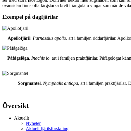
ser med stora facettögon. Dom äter nektar med sugsnabel, som kan rull
ovansidan finns ofta färgstarka brett triangulära vingar som när de vil
Exempel på dagfjärilar
Apollofjäril
,
Parnassius apollo
, art i familjen riddarfjärilar. Apol
Påfågelöga
,
Inachis io
, art i familjen praktfjärilar. Påfågelögat 
Sorgmantel
,
Nymphalis antiopa
, art i familjen praktfjärila
Översikt
Aktuellt
Nyheter
Aktuell fjärilsforskning