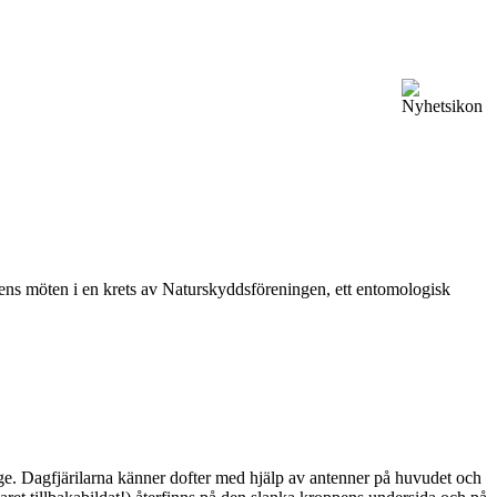
vårens möten i en krets av Naturskyddsföreningen, ett entomologisk
ge. Dagfjärilarna känner dofter med hjälp av antenner på huvudet och