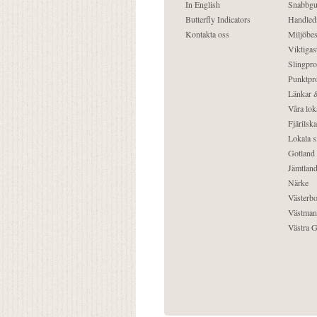
In English
Snabbgu
Butterfly Indicators
Handled
Kontakta oss
Miljöbes
Viktigast
Slingpro
Punktpro
Länkar &
Våra lok
Fjärilska
Lokala s
Gotland
Jämtlan
Närke
Västerbo
Västman
Västra G