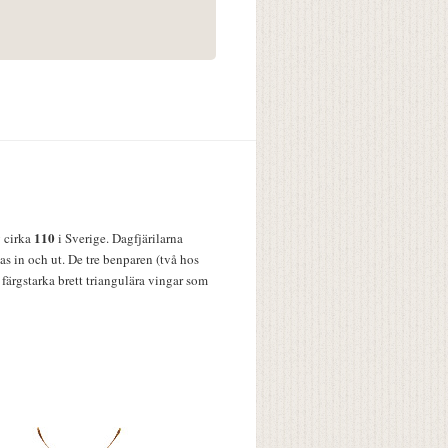
110
v cirka
i Sverige. Dagfjärilarna
s in och ut. De tre benparen (två hos
färgstarka brett triangulära vingar som