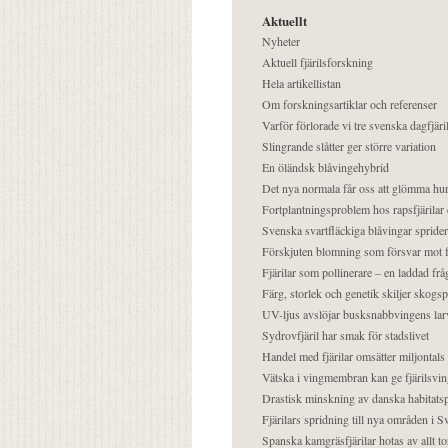
Aktuellt
Nyheter
Aktuell fjärilsforskning
Hela artikellistan
Om forskningsartiklar och referenser
Varför förlorade vi tre svenska dagfjäri
Slingrande slåtter ger större variation
En öländsk blåvingehybrid
Det nya normala får oss att glömma hur
Fortplantningsproblem hos rapsfjärilar 
Svenska svartfläckiga blåvingar sprider 
Förskjuten blomning som försvar mot fj
Fjärilar som pollinerare – en laddad frå
Färg, storlek och genetik skiljer skogs
UV-ljus avslöjar busksnabbvingens lar
Sydrovfjäril har smak för stadslivet
Handel med fjärilar omsätter miljontals 
Vätska i vingmembran kan ge fjärilsvin
Drastisk minskning av danska habitatsp
Fjärilars spridning till nya områden i
Spanska kamgräsfjärilar hotas av allt t