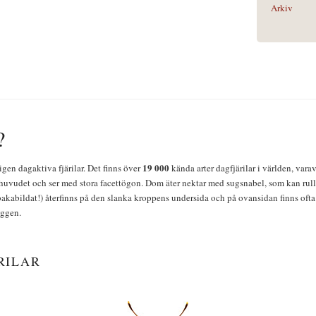
Arkiv
?
19 000
igen dagaktiva fjärilar. Det finns över
kända arter dagfjärilar i världen, vara
huvudet och ser med stora facettögon. Dom äter nektar med sugsnabel, som kan rulla
bakabildat!) återfinns på den slanka kroppens undersida och på ovansidan finns ofta 
yggen.
RILAR