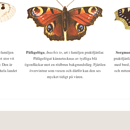
Påfågelöga
Sorgman
 i familjen
,
Inachis io
, art i familjen praktfjärilar.
t stor vit
Påfågelögat kännetecknas av tydliga blå
praktfjäri
r. Den är
ögonfläckar mot en rödbrun bakgrundsfärg. Fjärilen
med bred,
 hela landet
övervintrar som vuxen och därför kan den ses
och rutten
mycket tidigt på våren.