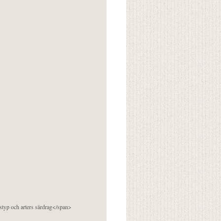
pstyp och arters särdrag</span>