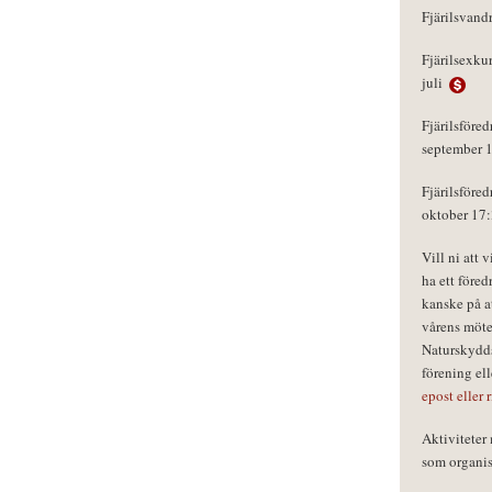
Fjärilsvand
Fjärilsexku
juli
Fjärilsföred
september 
Fjärilsföred
oktober 17
Vill ni att 
ha ett föred
kanske på a
vårens möte
Naturskydds
förening el
epost eller 
Aktivitete
som organisa