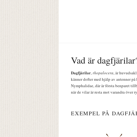
Vad är dagfjärilar
Dagfjärilar
,
rhopalocera
, är huvudsakl
känner dofter med hjälp av antenner på 
Nymphalidae, där är första benparet till
när de vilar är resta mot varandra över r
EXEMPEL PÅ DAGFJÄ