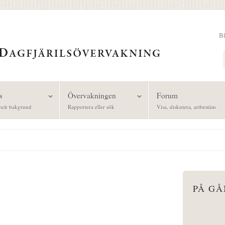
B
Sök
s
Övervakningen
Forum
och bakgrund
Rapportera eller sök
Visa, diskutera, artbestäm
PÅ G