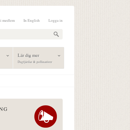
li medlem
In English
Logga in
formulär
Lär dig mer
Dagfjärilar & pollinatörer
ÅNG