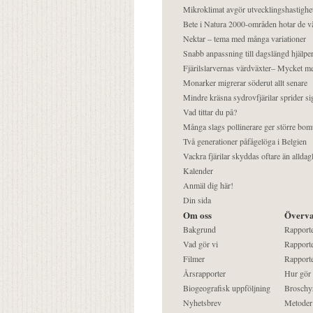
Mikroklimat avgör utvecklingshastighe
Bete i Natura 2000-områden hotar de v
Nektar – tema med många variationer
Snabb anpassning till dagslängd hjälper
Fjärilslarvernas värdväxter– Mycket 
Monarker migrerar söderut allt senare
Mindre kräsna sydrovfjärilar sprider si
Vad tittar du på?
Många slags pollinerare ger större bom
Två generationer påfågelöga i Belgien
Vackra fjärilar skyddas oftare än alldag
Kalender
Anmäl dig här!
Din sida
Om oss
Överva
Bakgrund
Rapport
Vad gör vi
Rapporte
Filmer
Rapporte
Årsrapporter
Hur gör
Biogeografisk uppföljning
Broschy
Nyhetsbrev
Metoder