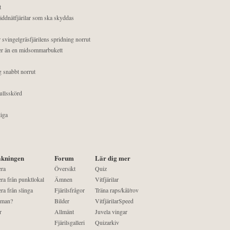
t
äddnätfjärilar som ska skyddas
 svingelgräsfjärilens spridning norrut
mer än en midsommarbukett
g snabbt norrut
ullsskörd
liga
kningen
Forum
Lär dig mer
era
Översikt
Quiz
ra från punktlokal
Ämnen
Vitfjärilar
ra från slinga
Fjärilsfrågor
Träna raps/kål/rov
 man?
Bilder
VitfjärilarSpeed
r
Allmänt
Juvela vingar
Fjärilsgalleri
Quizarkiv