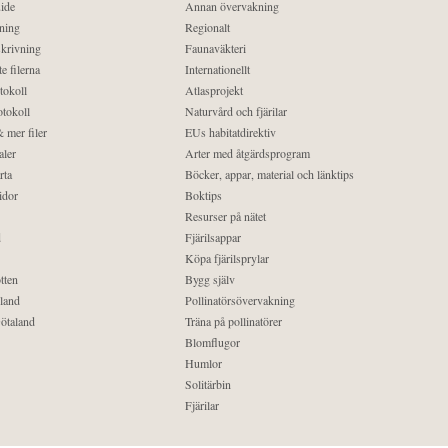
ide
Annan övervakning
ning
Regionalt
krivning
Faunaväkteri
e filerna
Internationellt
tokoll
Atlasprojekt
tokoll
Naturvård och fjärilar
 mer filer
EUs habitatdirektiv
aler
Arter med åtgärdsprogram
rta
Böcker, appar, material och länktips
idor
Boktips
Resurser på nätet
d
Fjärilsappar
Köpa fjärilsprylar
tten
Bygg själv
land
Pollinatörsövervakning
ötaland
Träna på pollinatörer
Blomflugor
Humlor
Solitärbin
Fjärilar