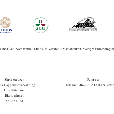
te med Naturvårdsverket, Lunds Universitet, ArtDatabanken, Sveriges Entomologis
Skriv ett brev
Ring oss
sk Dagfjärilsövervakning
Telefon: 046-222 3818 (Lars Petter
Lars Pettersson
Ekologihuset
223 62 Lund