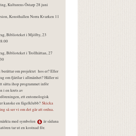
ring, Kulturens Östarp 28 juni
rsion, Konsthallen Norra Kvarken 11
rag, Biblioteket i Mjölby, 23
18:00
rag, Biblioteket i Trollhättan, 27
:30
vi berättar om projektet hos er? Eller
rag om fjärilar i allmänhet? Håller ni
tt sätta ihop programmet inför
n i en krets av
föreningen, ett entomologisk
ler kanske en fågelklubb?
Skicka
ring så ser vi om det går att ordna.
r märkta med symbolen
är sådana
tören tar ut en kostnad för.