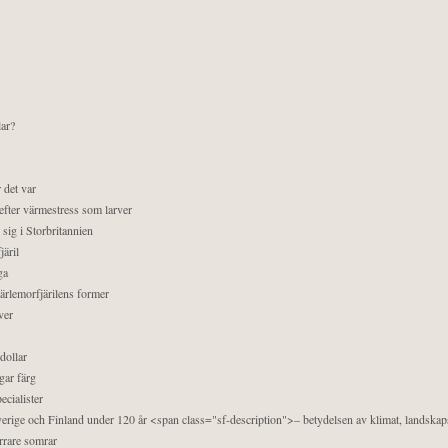
lar?
 det var
efter värmestress som larver
sig i Storbritannien
äril
ga
pärlemorfjärilens former
ver
dollar
gar färg
ecialister
 Sverige och Finland under 120 år <span class="sf-description">– betydelsen av klimat, landska
orrare somrar