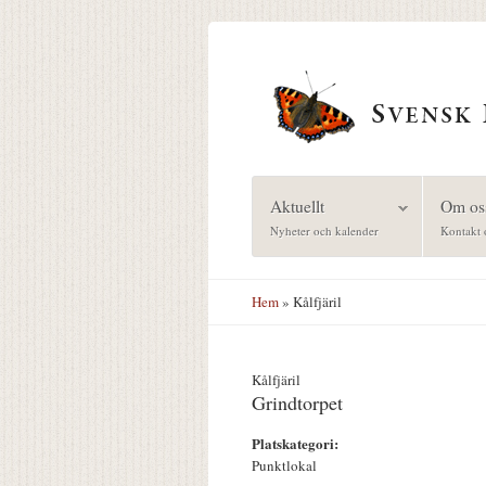
Hoppa till huvudinnehåll
Aktuellt
Om os
Nyheter och kalender
Kontakt 
Hem
» Kålfjäril
Kålfjäril
Grindtorpet
Platskategori:
Punktlokal