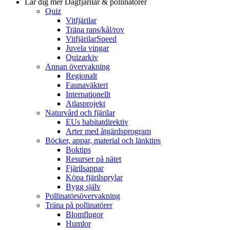
Lär dig mer
Dagfjärilar & pollinatörer
Quiz
Vitfjärilar
Träna raps/kål/rov
VitfjärilarSpeed
Juvela vingar
Quizarkiv
Annan övervakning
Regionalt
Faunaväkteri
Internationellt
Atlasprojekt
Naturvård och fjärilar
EUs habitatdirektiv
Arter med åtgärdsprogram
Böcker, appar, material och länktips
Boktips
Resurser på nätet
Fjärilsappar
Köpa fjärilsprylar
Bygg själv
Pollinatörsövervakning
Träna på pollinatörer
Blomflugor
Humlor