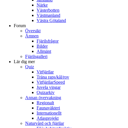
Närke
Västerbotten
Västmanland
Västra Götaland
Forum
Översikt
Ämnen
Fjärilsfrågor
Bilder
Allmänt
Fjärilsgalleri
Lär dig mer
Quiz
Vitfjärilar
Träna raps/kål/rov
VitfjärilarSpeed
Juvela vingar
Quizarkiv
Annan övervakning
Regionalt
Faunaväkteri
Internationellt
Atlasprojekt
Naturvård och fjärilar