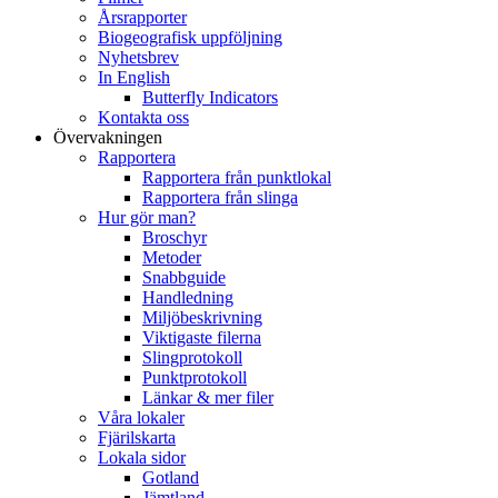
Årsrapporter
Biogeografisk uppföljning
Nyhetsbrev
In English
Butterfly Indicators
Kontakta oss
Övervakningen
Rapportera
Rapportera från punktlokal
Rapportera från slinga
Hur gör man?
Broschyr
Metoder
Snabbguide
Handledning
Miljöbeskrivning
Viktigaste filerna
Slingprotokoll
Punktprotokoll
Länkar & mer filer
Våra lokaler
Fjärilskarta
Lokala sidor
Gotland
Jämtland