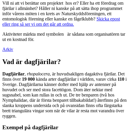
Vill ni att vi berättar om projektet hos er? Eller ha ett föredrag om
fjärilar i allmänhet? Håller ni kanske på att sätta ihop programmet
inför vårens möten i en krets av Naturskyddsföreningen, ett
entomologisk förening eller kanske en fågelklubb?
Skicka epost
eller ring så ser vi om det går att ordna.
Aktiviteter märkta med symbolen
är sådana som organisatören tar
ut en kostnad för.
Arkiv
Vad är dagfjärilar?
Dagfjärilar
,
rhopalocera
, är huvudsakligen dagaktiva fjärilar. Det
finns över
19 000
kända arter dagfjärilar i världen, varav cirka
110
i
Sverige. Dagfjärilarna känner dofter med hjälp av antenner på
huvudet och ser med stora facettögon. Dom äter nektar med
sugsnabel, som kan rullas in och ut. De tre benparen (två hos
Nymphalidae, där är första benparet tillbakabildat!) återfinns på den
slanka kroppens undersida och på ovansidan finns ofta färgstarka
brett triangulära vingar som när de vilar är resta mot varandra över
ryggen.
Exempel på dagfjärilar