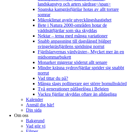
landskapstyp och arters särdrag</span>
Spanska kamgräsfjärilar hotas av allt torrare
somrar
Mikroklimat avgör utvecklingshastighet
Bete i Natura 2000-områden hotar de
väddnätfjärilar som ska skyddas
Nektar – tema med många variationer
Snabb anpassning till dagslängd hjälper
svingelgräsfjärilens spridning norrut
Fjärilslarvernas värdväxter– Mycket mer än en
midsommarbukett
Monarker migrerar söderut allt senare
Mindre kräsna sydrovfjärilar sprider sig snabbt
norrut
Vad tittar du på?
Många slags pollinerare ger större bomullsskörd
Två generationer påfågelöga i Belgien
Vackra fjärilar skyddas oftare än alldagliga
Kalender
Anmäl dig här!
Din sida
Om oss
Bakgrund
Vad gör vi
Filmer