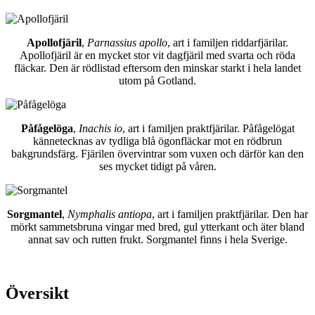
Apollofjäril
,
Parnassius apollo
, art i familjen riddarfjärilar.
Apollofjäril är en mycket stor vit dagfjäril med svarta och röda
fläckar. Den är rödlistad eftersom den minskar starkt i hela landet
utom på Gotland.
Påfågelöga
,
Inachis io
, art i familjen praktfjärilar. Påfågelögat
kännetecknas av tydliga blå ögonfläckar mot en rödbrun
bakgrundsfärg. Fjärilen övervintrar som vuxen och därför kan den
ses mycket tidigt på våren.
Sorgmantel
,
Nymphalis antiopa
, art i familjen praktfjärilar. Den har
mörkt sammetsbruna vingar med bred, gul ytterkant och äter bland
annat sav och rutten frukt. Sorgmantel finns i hela Sverige.
Översikt