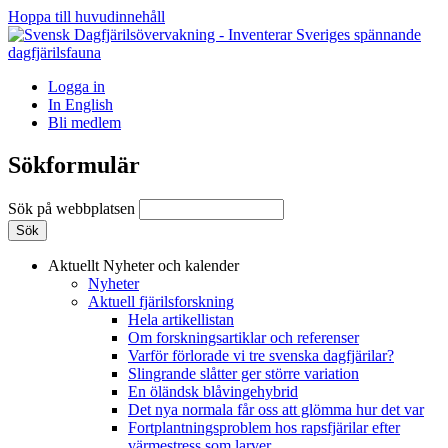
Hoppa till huvudinnehåll
Logga in
In English
Bli medlem
Sökformulär
Sök på webbplatsen
Aktuellt
Nyheter och kalender
Nyheter
Aktuell fjärilsforskning
Hela artikellistan
Om forskningsartiklar och referenser
Varför förlorade vi tre svenska dagfjärilar?
Slingrande slåtter ger större variation
En öländsk blåvingehybrid
Det nya normala får oss att glömma hur det var
Fortplantningsproblem hos rapsfjärilar efter
värmestress som larver