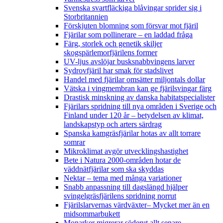
Svenska svartfläckiga blåvingar sprider sig i
Storbritannien
Förskjuten blomning som försvar mot fjäril
Fjärilar som pollinerare – en laddad fråga
Färg, storlek och genetik skiljer
skogspärlemorfjärilens former
UV-ljus avslöjar busksnabbvingens larver
Sydrovfjäril har smak för stadslivet
Handel med fjärilar omsätter miljontals dollar
Vätska i vingmembran kan ge fjärilsvingar färg
Drastisk minskning av danska habitatspecialister
Fjärilars spridning till nya områden i Sverige och
Finland under 120 år
– betydelsen av klimat,
landskapstyp och arters särdrag
Spanska kamgräsfjärilar hotas av allt torrare
somrar
Mikroklimat avgör utvecklingshastighet
Bete i Natura 2000-områden hotar de
väddnätfjärilar som ska skyddas
Nektar – tema med många variationer
Snabb anpassning till dagslängd hjälper
svingelgräsfjärilens spridning norrut
Fjärilslarvernas värdväxter– Mycket mer än en
midsommarbukett
Monarker migrerar söderut allt senare