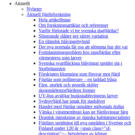
Aktuellt
Nyheter
Aktuell fjärilsforskning
Hela artikellistan
Om forskningsartiklar och referenser
Varför förlorade vi tre svenska dagfjärilar?
Slingrande slåtter ger större variation
En öländsk blåvingehybrid
Det nya normala får oss att glömma hur det var
Fortplantningsproblem hos rapsfjärilar efter
värmestress som larver
Svenska svartfläckiga blåvingar sprider sig i
Storbritannien
Förskjuten blomning som försvar mot fjäril
Fjärilar som pollinerare – en laddad fråga
Färg, storlek och genetik skiljer
skogspärlemorfjärilens former
UV-ljus avslöjar busksnabbvingens larver
Sydrovfjäril har smak för stadslivet
Handel med fjärilar omsätter miljontals dollar
Vätska i vingmembran kan ge fjärilsvingar färg
Drastisk minskning av danska habitatspecialister
Fjärilars spridning till nya områden i Sverige och
Finland under 120 år <span class="sf-
description">– betydelsen av klimat,