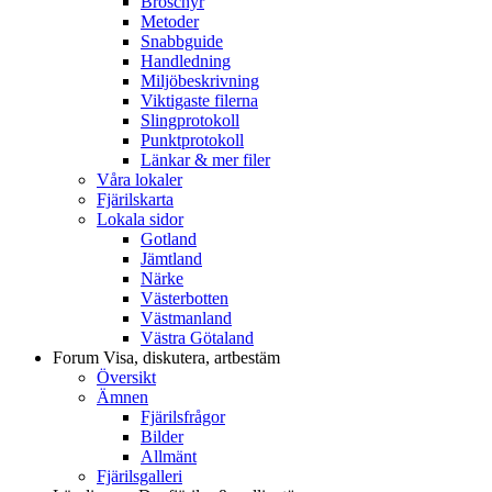
Broschyr
Metoder
Snabbguide
Handledning
Miljöbeskrivning
Viktigaste filerna
Slingprotokoll
Punktprotokoll
Länkar & mer filer
Våra lokaler
Fjärilskarta
Lokala sidor
Gotland
Jämtland
Närke
Västerbotten
Västmanland
Västra Götaland
Forum
Visa, diskutera, artbestäm
Översikt
Ämnen
Fjärilsfrågor
Bilder
Allmänt
Fjärilsgalleri