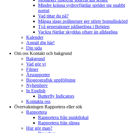
Mindre kräsna sydrovfjärilar sprider sig snabbt
norrut
Vad tittar du på?
Många slags pollinerare ger större bomullsskörd
Två generationer påfågelöga i Belgien
Vackra fjärilar skyddas oftare än alldagliga
Kalender
Anmäl dig här!
Din sida
Om oss
Kontakt och bakgrund
Bakgrund
Vad gör vi
Filmer
Årsrapporter
Biogeografisk uppföljning
Nyhetsbrev
In English
Butterfly Indicators
Kontakta oss
Övervakningen
Rapportera eller sök
Rapportera
Rapportera från punktlokal
Rapportera från slinga
Hur gör man?