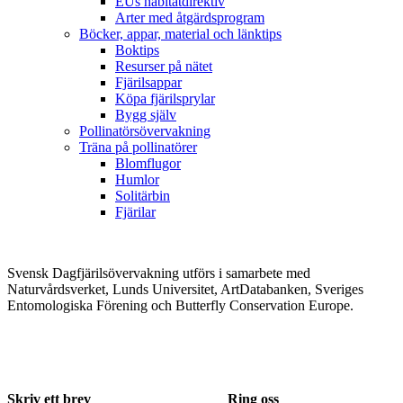
EUs habitatdirektiv
Arter med åtgärdsprogram
Böcker, appar, material och länktips
Boktips
Resurser på nätet
Fjärilsappar
Köpa fjärilsprylar
Bygg själv
Pollinatörsövervakning
Träna på pollinatörer
Blomflugor
Humlor
Solitärbin
Fjärilar
Svensk Dagfjärilsövervakning utförs i samarbete med
Naturvårdsverket, Lunds Universitet, ArtDatabanken, Sveriges
Entomologiska Förening och Butterfly Conservation Europe.
Skriv ett brev
Ring oss