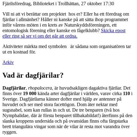
Fjärilsföredrag, Biblioteket i Trollhättan, 27 oktober 17:30
Vill ni att vi berättar om projektet hos er? Eller ha ett föredrag om
fjärilar i allmänhet? Håller ni kanske på att sätta ihop programmet
inför vårens möten i en krets av Naturskyddsföreningen, ett
entomologisk förening eller kanske en fågelklubb?
Skicka epost
eller ring så ser vi om det går att ordna.
Aktiviteter märkta med symbolen
är sådana som organisatören tar
ut en kostnad för.
Arkiv
Vad är dagfjärilar?
Dagfjärilar
,
rhopalocera
, är huvudsakligen dagaktiva fjärilar. Det
finns över
19 000
kända arter dagfjärilar i världen, varav cirka
110
i
Sverige. Dagfjärilarna känner dofter med hjälp av antenner på
huvudet och ser med stora facettögon. Dom äter nektar med
sugsnabel, som kan rullas in och ut. De tre benparen (två hos
Nymphalidae, där är första benparet tillbakabildat!) återfinns på den
slanka kroppens undersida och på ovansidan finns ofta färgstarka
brett triangulära vingar som när de vilar är resta mot varandra över
ryggen.