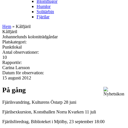
Blomflugor
Humlor
Solitärbin
Fjärilar
Hem
» Kålfjäril
Kålfjäril
Johannelunds koloniträdgårdar
Platskategori:
Punktlokal
Antal observationer:
10
Rapportör:
Carina Larsson
Datum för observation:
15 augusti 2012
På gång
Fjärilsvandring, Kulturens Östarp 28 juni
Fjärilsexkursion, Konsthallen Norra Kvarken 11 juli
Fjärilsföredrag, Biblioteket i Mjölby, 23 september 18:00