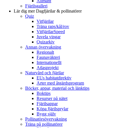
Allmänt
Fjärilsgalleri
Lär dig mer
Dagfjärilar & pollinatörer
Quiz
Vitfjärilar
Träna raps/kål/rov
VitfjärilarSpeed
Juvela vingar
Quizarkiv
Annan övervakning
Regionalt
Faunaväkteri
Internationellt
Atlasprojekt
Naturvård och fjärilar
EUs habitatdirektiv
Arter med åtgärdsprogram
Böcker, appar, material och länktips
Boktips
Resurser på nätet
Fjärilsappar
Köpa fjärilsprylar
Bygg själv
Pollinatörsövervakning
Träna på pollinatörer