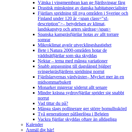
Vätska i vingmembran kan ge fjärilsvingar färg
Drastisk minskning av danska habitatspecialister
Fjärilars spridning till nya områden i Sverige och
Finland under 120 år <span class="sf-
description">– betydelsen av klimat,
landskapstyp och arters särdrag</span>
Spanska kamgräsfjärilar hotas av allt torrare
somrar
Mikroklimat avgör utvecklingshastighet
Bete i Natura 2000-områden hotar de
väddnätfjärilar som ska skyddas
Nektar – tema med många variationer
Snabb anpassning till dagslängd hjälper
svingelgräsfjärilens spridning norrut
Fjärilslarvernas värdväxter– Mycket mer än en
midsommarbukett
Monarker migrerar söderut allt senare
Mindre kräsna sydrovfjärilar sprider sig snabbt
norrut
Vad tittar du på?
Många slags pollinerare ger större bomullsskörd
Två generationer påfågelöga i Belgien
Vackra fjärilar skyddas oftare än alldagliga
Kalender
Anmäl dig här!