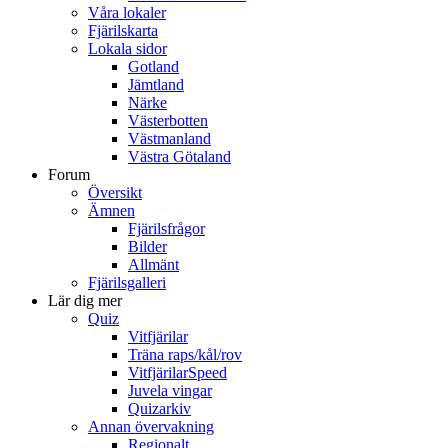
Våra lokaler
Fjärilskarta
Lokala sidor
Gotland
Jämtland
Närke
Västerbotten
Västmanland
Västra Götaland
Forum
Översikt
Ämnen
Fjärilsfrågor
Bilder
Allmänt
Fjärilsgalleri
Lär dig mer
Quiz
Vitfjärilar
Träna raps/kål/rov
VitfjärilarSpeed
Juvela vingar
Quizarkiv
Annan övervakning
Regionalt