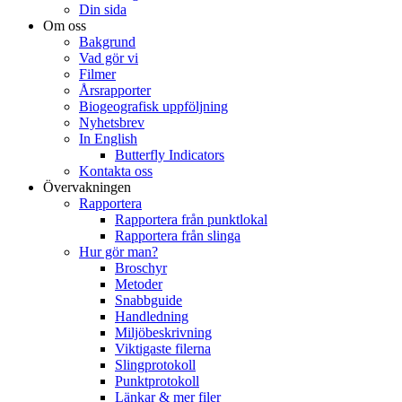
Din sida
Om oss
Bakgrund
Vad gör vi
Filmer
Årsrapporter
Biogeografisk uppföljning
Nyhetsbrev
In English
Butterfly Indicators
Kontakta oss
Övervakningen
Rapportera
Rapportera från punktlokal
Rapportera från slinga
Hur gör man?
Broschyr
Metoder
Snabbguide
Handledning
Miljöbeskrivning
Viktigaste filerna
Slingprotokoll
Punktprotokoll
Länkar & mer filer