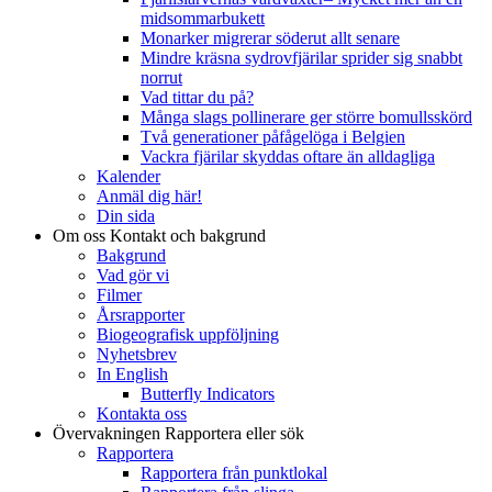
midsommarbukett
Monarker migrerar söderut allt senare
Mindre kräsna sydrovfjärilar sprider sig snabbt
norrut
Vad tittar du på?
Många slags pollinerare ger större bomullsskörd
Två generationer påfågelöga i Belgien
Vackra fjärilar skyddas oftare än alldagliga
Kalender
Anmäl dig här!
Din sida
Om oss
Kontakt och bakgrund
Bakgrund
Vad gör vi
Filmer
Årsrapporter
Biogeografisk uppföljning
Nyhetsbrev
In English
Butterfly Indicators
Kontakta oss
Övervakningen
Rapportera eller sök
Rapportera
Rapportera från punktlokal