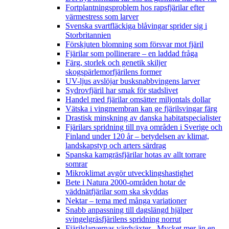
Fortplantningsproblem hos rapsfjärilar efter
värmestress som larver
Svenska svartfläckiga blåvingar sprider sig i
Storbritannien
Förskjuten blomning som försvar mot fjäril
Fjärilar som pollinerare – en laddad fråga
Färg, storlek och genetik skiljer
skogspärlemorfjärilens former
UV-ljus avslöjar busksnabbvingens larver
Sydrovfjäril har smak för stadslivet
Handel med fjärilar omsätter miljontals dollar
Vätska i vingmembran kan ge fjärilsvingar färg
Drastisk minskning av danska habitatspecialister
Fjärilars spridning till nya områden i Sverige och
Finland under 120 år
– betydelsen av klimat,
landskapstyp och arters särdrag
Spanska kamgräsfjärilar hotas av allt torrare
somrar
Mikroklimat avgör utvecklingshastighet
Bete i Natura 2000-områden hotar de
väddnätfjärilar som ska skyddas
Nektar – tema med många variationer
Snabb anpassning till dagslängd hjälper
svingelgräsfjärilens spridning norrut
Fjärilslarvernas värdväxter– Mycket mer än en