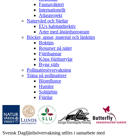
Faunaväkteri
Internationellt
Atlasprojekt
Naturvård och fjärilar
EUs habitatdirektiv
Arter med åtgärdsprogram
Böcker, appar, material och länktips
Boktips
Resurser på nätet
Fjärilsappar
Köpa fjärilsprylar
Bygg själv
Pollinatörsövervakning
Träna på pollinatörer
Blomflugor
Humlor
Solitärbin
Fjärilar
Svensk Dagfjärilsövervakning utförs i samarbete med