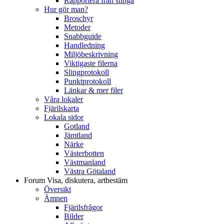
Rapportera från slinga
Hur gör man?
Broschyr
Metoder
Snabbguide
Handledning
Miljöbeskrivning
Viktigaste filerna
Slingprotokoll
Punktprotokoll
Länkar & mer filer
Våra lokaler
Fjärilskarta
Lokala sidor
Gotland
Jämtland
Närke
Västerbotten
Västmanland
Västra Götaland
Forum
Visa, diskutera, artbestäm
Översikt
Ämnen
Fjärilsfrågor
Bilder