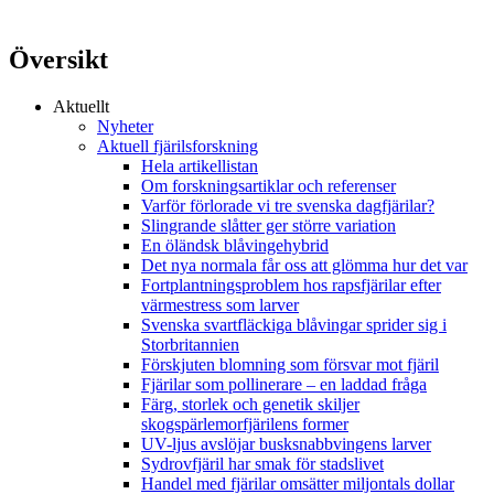
Översikt
Aktuellt
Nyheter
Aktuell fjärilsforskning
Hela artikellistan
Om forskningsartiklar och referenser
Varför förlorade vi tre svenska dagfjärilar?
Slingrande slåtter ger större variation
En öländsk blåvingehybrid
Det nya normala får oss att glömma hur det var
Fortplantningsproblem hos rapsfjärilar efter
värmestress som larver
Svenska svartfläckiga blåvingar sprider sig i
Storbritannien
Förskjuten blomning som försvar mot fjäril
Fjärilar som pollinerare – en laddad fråga
Färg, storlek och genetik skiljer
skogspärlemorfjärilens former
UV-ljus avslöjar busksnabbvingens larver
Sydrovfjäril har smak för stadslivet
Handel med fjärilar omsätter miljontals dollar