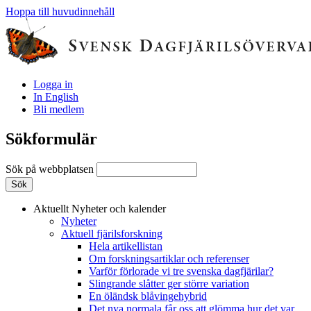
Hoppa till huvudinnehåll
Logga in
In English
Bli medlem
Sökformulär
Sök på webbplatsen
Aktuellt
Nyheter och kalender
Nyheter
Aktuell fjärilsforskning
Hela artikellistan
Om forskningsartiklar och referenser
Varför förlorade vi tre svenska dagfjärilar?
Slingrande slåtter ger större variation
En öländsk blåvingehybrid
Det nya normala får oss att glömma hur det var