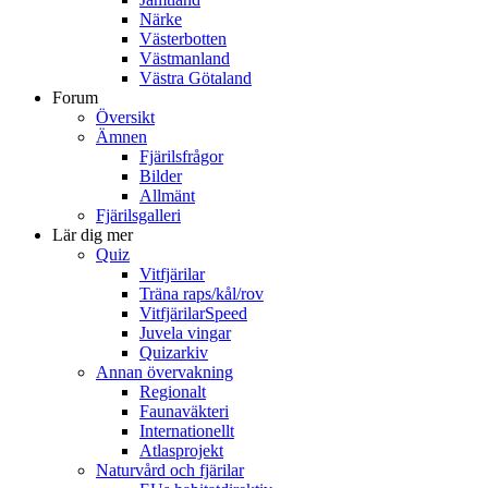
Närke
Västerbotten
Västmanland
Västra Götaland
Forum
Översikt
Ämnen
Fjärilsfrågor
Bilder
Allmänt
Fjärilsgalleri
Lär dig mer
Quiz
Vitfjärilar
Träna raps/kål/rov
VitfjärilarSpeed
Juvela vingar
Quizarkiv
Annan övervakning
Regionalt
Faunaväkteri
Internationellt
Atlasprojekt
Naturvård och fjärilar