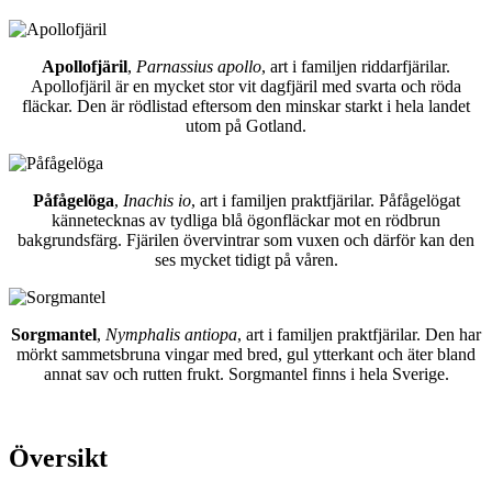
Apollofjäril
,
Parnassius apollo
, art i familjen riddarfjärilar.
Apollofjäril är en mycket stor vit dagfjäril med svarta och röda
fläckar. Den är rödlistad eftersom den minskar starkt i hela landet
utom på Gotland.
Påfågelöga
,
Inachis io
, art i familjen praktfjärilar. Påfågelögat
kännetecknas av tydliga blå ögonfläckar mot en rödbrun
bakgrundsfärg. Fjärilen övervintrar som vuxen och därför kan den
ses mycket tidigt på våren.
Sorgmantel
,
Nymphalis antiopa
, art i familjen praktfjärilar. Den har
mörkt sammetsbruna vingar med bred, gul ytterkant och äter bland
annat sav och rutten frukt. Sorgmantel finns i hela Sverige.
Översikt