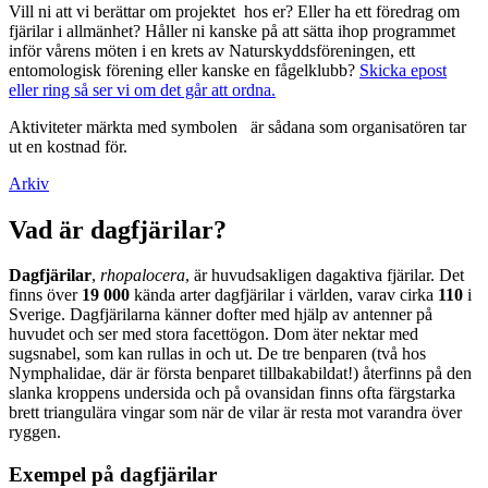
Vill ni att vi berättar om projektet hos er? Eller ha ett föredrag om
fjärilar i allmänhet? Håller ni kanske på att sätta ihop programmet
inför vårens möten i en krets av Naturskyddsföreningen, ett
entomologisk förening eller kanske en fågelklubb?
Skicka epost
eller ring så ser vi om det går att ordna.
Aktiviteter märkta med symbolen
är sådana som organisatören tar
ut en kostnad för.
Arkiv
Vad är dagfjärilar?
Dagfjärilar
,
rhopalocera
, är huvudsakligen dagaktiva fjärilar. Det
finns över
19 000
kända arter dagfjärilar i världen, varav cirka
110
i
Sverige. Dagfjärilarna känner dofter med hjälp av antenner på
huvudet och ser med stora facettögon. Dom äter nektar med
sugsnabel, som kan rullas in och ut. De tre benparen (två hos
Nymphalidae, där är första benparet tillbakabildat!) återfinns på den
slanka kroppens undersida och på ovansidan finns ofta färgstarka
brett triangulära vingar som när de vilar är resta mot varandra över
ryggen.
Exempel på dagfjärilar