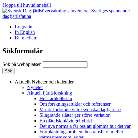
Hoppa till huvudinnehåll
Logga in
In English
Bli medlem
Sökformulär
Sök på webbplatsen
Aktuellt
Nyheter och kalender
Nyheter
Aktuell fjärilsforskning
Hela artikellistan
Om forskningsartiklar och referenser
Varför förlorade vi tre svenska dagfjärilar?
Slingrande slåtter ger större variation
En öländsk blåvingehybrid
Det nya normala får oss att glömma hur det var
Fortplantningsproblem hos rapsfjärilar efter
värmestress som larver