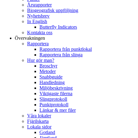
Årsrapporter
Biogeografisk uppföljning
Nyhetsbrev
In English
Butterfly Indicators
Kontakta oss
Övervakningen
Rapportera
Rapportera från punktlokal
Rapportera från slinga
Hur gör man?
Broschyr
Metoder
Snabbguide
Handledning
Miljöbeskrivning
Viktigaste filerna
Slingprotokoll
Punktprotokoll
Länkar & mer filer
Våra lokaler
Fjärilskarta
Lokala sidor
Gotland
Jämtland