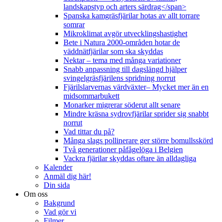
landskapstyp och arters särdrag</span>
Spanska kamgräsfjärilar hotas av allt torrare
somrar
Mikroklimat avgör utvecklingshastighet
Bete i Natura 2000-områden hotar de
väddnätfjärilar som ska skyddas
Nektar – tema med många variationer
Snabb anpassning till dagslängd hjälper
svingelgräsfjärilens spridning norrut
Fjärilslarvernas värdväxter– Mycket mer än en
midsommarbukett
Monarker migrerar söderut allt senare
Mindre kräsna sydrovfjärilar sprider sig snabbt
norrut
Vad tittar du på?
Många slags pollinerare ger större bomullsskörd
Två generationer påfågelöga i Belgien
Vackra fjärilar skyddas oftare än alldagliga
Kalender
Anmäl dig här!
Din sida
Om oss
Bakgrund
Vad gör vi
Filmer