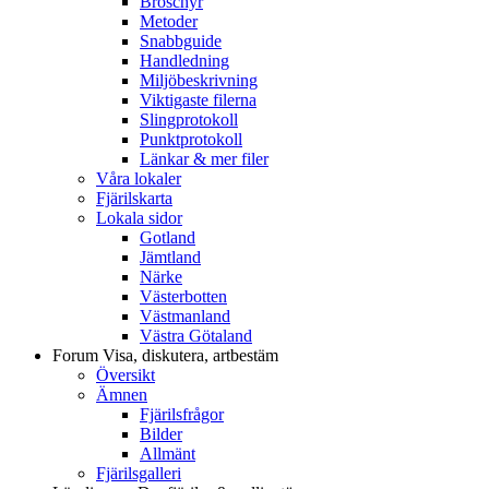
Broschyr
Metoder
Snabbguide
Handledning
Miljöbeskrivning
Viktigaste filerna
Slingprotokoll
Punktprotokoll
Länkar & mer filer
Våra lokaler
Fjärilskarta
Lokala sidor
Gotland
Jämtland
Närke
Västerbotten
Västmanland
Västra Götaland
Forum
Visa, diskutera, artbestäm
Översikt
Ämnen
Fjärilsfrågor
Bilder
Allmänt
Fjärilsgalleri