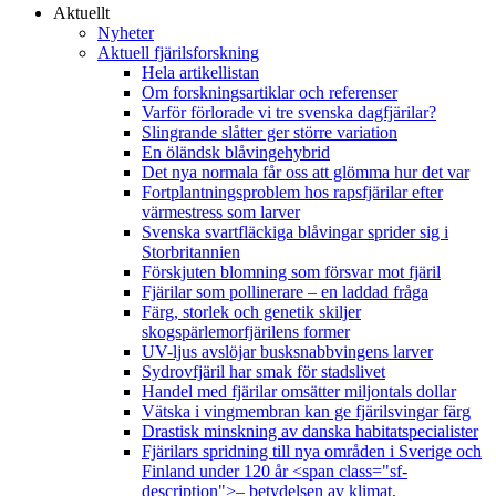
Aktuellt
Nyheter
Aktuell fjärilsforskning
Hela artikellistan
Om forskningsartiklar och referenser
Varför förlorade vi tre svenska dagfjärilar?
Slingrande slåtter ger större variation
En öländsk blåvingehybrid
Det nya normala får oss att glömma hur det var
Fortplantningsproblem hos rapsfjärilar efter
värmestress som larver
Svenska svartfläckiga blåvingar sprider sig i
Storbritannien
Förskjuten blomning som försvar mot fjäril
Fjärilar som pollinerare – en laddad fråga
Färg, storlek och genetik skiljer
skogspärlemorfjärilens former
UV-ljus avslöjar busksnabbvingens larver
Sydrovfjäril har smak för stadslivet
Handel med fjärilar omsätter miljontals dollar
Vätska i vingmembran kan ge fjärilsvingar färg
Drastisk minskning av danska habitatspecialister
Fjärilars spridning till nya områden i Sverige och
Finland under 120 år <span class="sf-
description">– betydelsen av klimat,