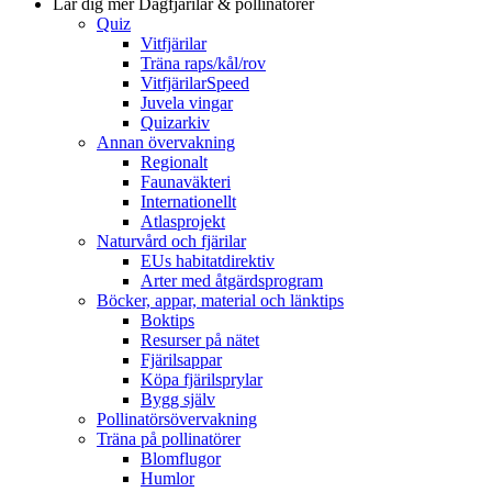
Lär dig mer
Dagfjärilar & pollinatörer
Quiz
Vitfjärilar
Träna raps/kål/rov
VitfjärilarSpeed
Juvela vingar
Quizarkiv
Annan övervakning
Regionalt
Faunaväkteri
Internationellt
Atlasprojekt
Naturvård och fjärilar
EUs habitatdirektiv
Arter med åtgärdsprogram
Böcker, appar, material och länktips
Boktips
Resurser på nätet
Fjärilsappar
Köpa fjärilsprylar
Bygg själv
Pollinatörsövervakning
Träna på pollinatörer
Blomflugor
Humlor