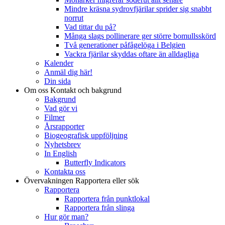
Mindre kräsna sydrovfjärilar sprider sig snabbt
norrut
Vad tittar du på?
Många slags pollinerare ger större bomullsskörd
Två generationer påfågelöga i Belgien
Vackra fjärilar skyddas oftare än alldagliga
Kalender
Anmäl dig här!
Din sida
Om oss
Kontakt och bakgrund
Bakgrund
Vad gör vi
Filmer
Årsrapporter
Biogeografisk uppföljning
Nyhetsbrev
In English
Butterfly Indicators
Kontakta oss
Övervakningen
Rapportera eller sök
Rapportera
Rapportera från punktlokal
Rapportera från slinga
Hur gör man?