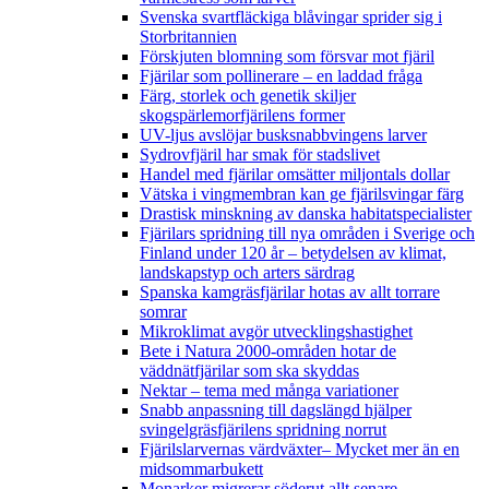
Svenska svartfläckiga blåvingar sprider sig i
Storbritannien
Förskjuten blomning som försvar mot fjäril
Fjärilar som pollinerare – en laddad fråga
Färg, storlek och genetik skiljer
skogspärlemorfjärilens former
UV-ljus avslöjar busksnabbvingens larver
Sydrovfjäril har smak för stadslivet
Handel med fjärilar omsätter miljontals dollar
Vätska i vingmembran kan ge fjärilsvingar färg
Drastisk minskning av danska habitatspecialister
Fjärilars spridning till nya områden i Sverige och
Finland under 120 år
– betydelsen av klimat,
landskapstyp och arters särdrag
Spanska kamgräsfjärilar hotas av allt torrare
somrar
Mikroklimat avgör utvecklingshastighet
Bete i Natura 2000-områden hotar de
väddnätfjärilar som ska skyddas
Nektar – tema med många variationer
Snabb anpassning till dagslängd hjälper
svingelgräsfjärilens spridning norrut
Fjärilslarvernas värdväxter– Mycket mer än en
midsommarbukett
Monarker migrerar söderut allt senare