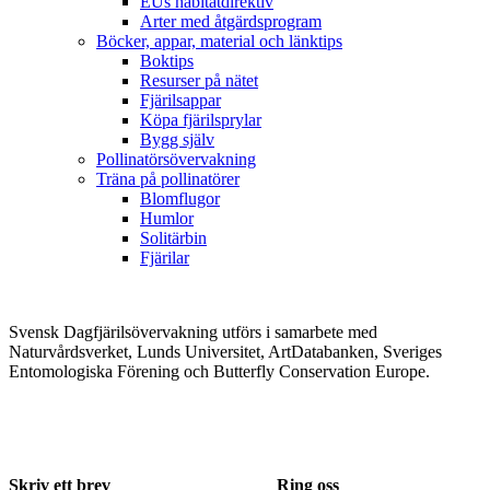
EUs habitatdirektiv
Arter med åtgärdsprogram
Böcker, appar, material och länktips
Boktips
Resurser på nätet
Fjärilsappar
Köpa fjärilsprylar
Bygg själv
Pollinatörsövervakning
Träna på pollinatörer
Blomflugor
Humlor
Solitärbin
Fjärilar
Svensk Dagfjärilsövervakning utförs i samarbete med
Naturvårdsverket, Lunds Universitet, ArtDatabanken, Sveriges
Entomologiska Förening och Butterfly Conservation Europe.
Skriv ett brev
Ring oss