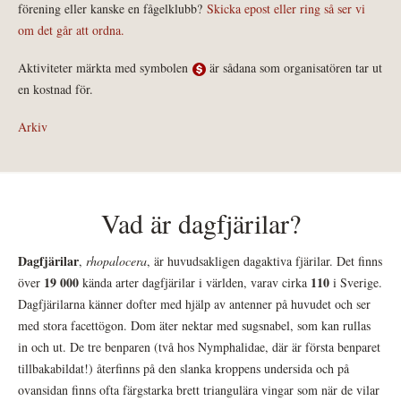
förening eller kanske en fågelklubb?
Skicka epost eller ring så ser vi
om det går att ordna.
Aktiviteter märkta med symbolen
är sådana som organisatören tar ut
en kostnad för.
Arkiv
Vad är dagfjärilar?
Dagfjärilar
,
rhopalocera
, är huvudsakligen dagaktiva fjärilar. Det finns
19 000
110
över
kända arter dagfjärilar i världen, varav cirka
i Sverige.
Dagfjärilarna känner dofter med hjälp av antenner på huvudet och ser
med stora facettögon. Dom äter nektar med sugsnabel, som kan rullas
in och ut. De tre benparen (två hos Nymphalidae, där är första benparet
tillbakabildat!) återfinns på den slanka kroppens undersida och på
ovansidan finns ofta färgstarka brett triangulära vingar som när de vilar