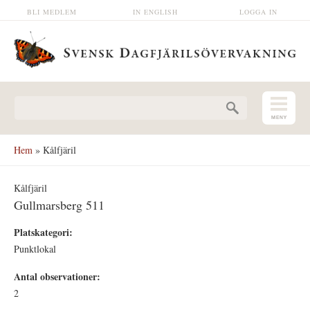
Hoppa till huvudinnehåll
BLI MEDLEM
IN ENGLISH
LOGGA IN
Sökformulär
Hem
» Kålfjäril
Kålfjäril
Gullmarsberg 511
Platskategori:
Punktlokal
Antal observationer:
2