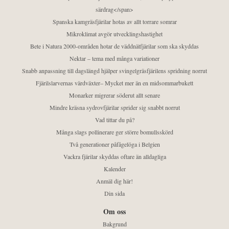
särdrag</span>
Spanska kamgräsfjärilar hotas av allt torrare somrar
Mikroklimat avgör utvecklingshastighet
Bete i Natura 2000-områden hotar de väddnätfjärilar som ska skyddas
Nektar – tema med många variationer
Snabb anpassning till dagslängd hjälper svingelgräsfjärilens spridning norrut
Fjärilslarvernas värdväxter– Mycket mer än en midsommarbukett
Monarker migrerar söderut allt senare
Mindre kräsna sydrovfjärilar sprider sig snabbt norrut
Vad tittar du på?
Många slags pollinerare ger större bomullsskörd
Två generationer påfågelöga i Belgien
Vackra fjärilar skyddas oftare än alldagliga
Kalender
Anmäl dig här!
Din sida
Om oss
Bakgrund