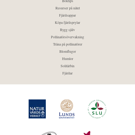
Boktips
Resurser på nätet
Fjärilsappar
Köpa fjärilsprylar
Bygg själv
Pollinatörsövervakning
Träna på pollinatörer
Blomflugor
Humlor
Solitärbin
Fjärilar