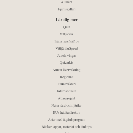
Allmänt
Fjärilsgalleri
Lär dig mer
Quiz
Vitfjärilar
Träna raps/kål/rov
VitfjärilarSpeed
Juvela vingar
Quizarkiv
Annan övervakning
Regionalt
Faunaväkteri
Internationellt
Atlasprojekt
Naturvård och fjärilar
EUs habitatdirektiv
Arter med åtgärdsprogram
Böcker, appar, material och länktips