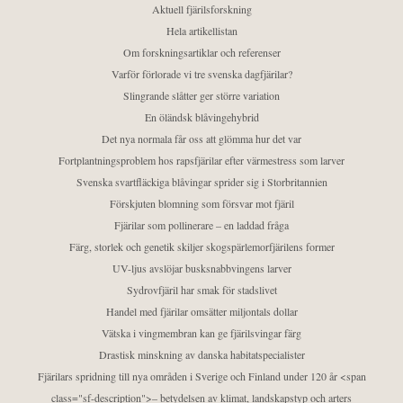
Aktuell fjärilsforskning
Hela artikellistan
Om forskningsartiklar och referenser
Varför förlorade vi tre svenska dagfjärilar?
Slingrande slåtter ger större variation
En öländsk blåvingehybrid
Det nya normala får oss att glömma hur det var
Fortplantningsproblem hos rapsfjärilar efter värmestress som larver
Svenska svartfläckiga blåvingar sprider sig i Storbritannien
Förskjuten blomning som försvar mot fjäril
Fjärilar som pollinerare – en laddad fråga
Färg, storlek och genetik skiljer skogspärlemorfjärilens former
UV-ljus avslöjar busksnabbvingens larver
Sydrovfjäril har smak för stadslivet
Handel med fjärilar omsätter miljontals dollar
Vätska i vingmembran kan ge fjärilsvingar färg
Drastisk minskning av danska habitatspecialister
Fjärilars spridning till nya områden i Sverige och Finland under 120 år <span
class="sf-description">– betydelsen av klimat, landskapstyp och arters