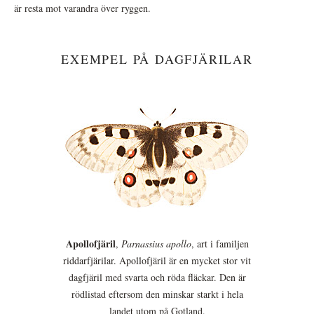
är resta mot varandra över ryggen.
EXEMPEL PÅ DAGFJÄRILAR
Apollofjäril
,
Parnassius apollo
, art i familjen
riddarfjärilar. Apollofjäril är en mycket stor vit
dagfjäril med svarta och röda fläckar. Den är
rödlistad eftersom den minskar starkt i hela
landet utom på Gotland.