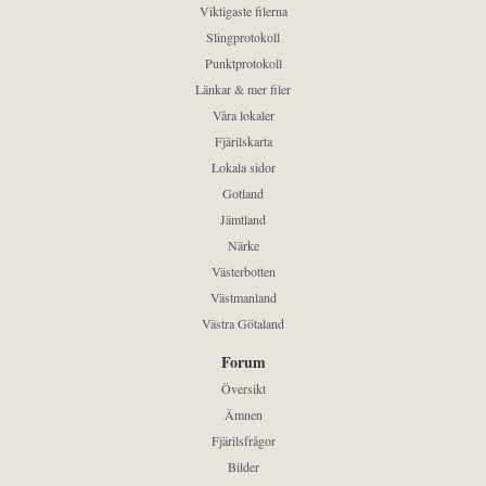
Viktigaste filerna
Slingprotokoll
Punktprotokoll
Länkar & mer filer
Våra lokaler
Fjärilskarta
Lokala sidor
Gotland
Jämtland
Närke
Västerbotten
Västmanland
Västra Götaland
Forum
Översikt
Ämnen
Fjärilsfrågor
Bilder