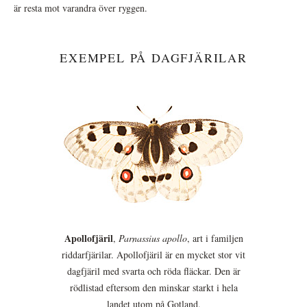
är resta mot varandra över ryggen.
EXEMPEL PÅ DAGFJÄRILAR
Apollofjäril
,
Parnassius apollo
, art i familjen
riddarfjärilar. Apollofjäril är en mycket stor vit
dagfjäril med svarta och röda fläckar. Den är
rödlistad eftersom den minskar starkt i hela
landet utom på Gotland.