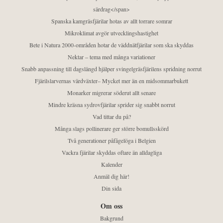
särdrag</span>
Spanska kamgräsfjärilar hotas av allt torrare somrar
Mikroklimat avgör utvecklingshastighet
Bete i Natura 2000-områden hotar de väddnätfjärilar som ska skyddas
Nektar – tema med många variationer
Snabb anpassning till dagslängd hjälper svingelgräsfjärilens spridning norrut
Fjärilslarvernas värdväxter– Mycket mer än en midsommarbukett
Monarker migrerar söderut allt senare
Mindre kräsna sydrovfjärilar sprider sig snabbt norrut
Vad tittar du på?
Många slags pollinerare ger större bomullsskörd
Två generationer påfågelöga i Belgien
Vackra fjärilar skyddas oftare än alldagliga
Kalender
Anmäl dig här!
Din sida
Om oss
Bakgrund