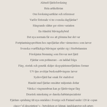
Aktuell fjärilsforskning
Hela artikellistan
Om forskningsartiklar och referenser
Varför förlorade vi tre svenska dagfjärilar?
Slingrande slåtter ger större variation
En öländsk blåvingehybrid
Det nya normala får oss att glömma hur det var
Fortplantningsproblem hos rapsfjärilar efter värmestress som larver
Svenska svartfläckiga blåvingar sprider sig i Storbritannien
Förskjuten blomning som försvar mot fjäril
Fjärilar som pollinerare – en laddad fråga
Färg, storlek och genetik skiljer skogspärlemorfjärilens former
UV-ljus avslöjar busksnabbvingens larver
Sydrovfjäril har smak för stadslivet
Handel med fjärilar omsätter miljontals dollar
Vätska i vingmembran kan ge fjärilsvingar färg
Drastisk minskning av danska habitatspecialister
Fjärilars spridning till nya områden i Sverige och Finland under 120 år <span
class="sf-description">– betydelsen av klimat, landskapstyp och arters