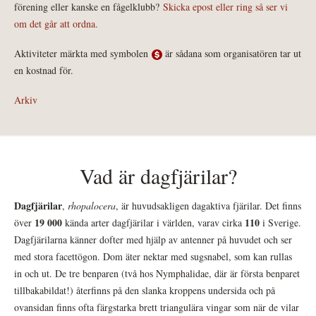
förening eller kanske en fågelklubb?
Skicka epost eller ring så ser vi
om det går att ordna.
Aktiviteter märkta med symbolen
är sådana som organisatören tar ut
en kostnad för.
Arkiv
Vad är dagfjärilar?
Dagfjärilar
,
rhopalocera
, är huvudsakligen dagaktiva fjärilar. Det finns
19 000
110
över
kända arter dagfjärilar i världen, varav cirka
i Sverige.
Dagfjärilarna känner dofter med hjälp av antenner på huvudet och ser
med stora facettögon. Dom äter nektar med sugsnabel, som kan rullas
in och ut. De tre benparen (två hos Nymphalidae, där är första benparet
tillbakabildat!) återfinns på den slanka kroppens undersida och på
ovansidan finns ofta färgstarka brett triangulära vingar som när de vilar