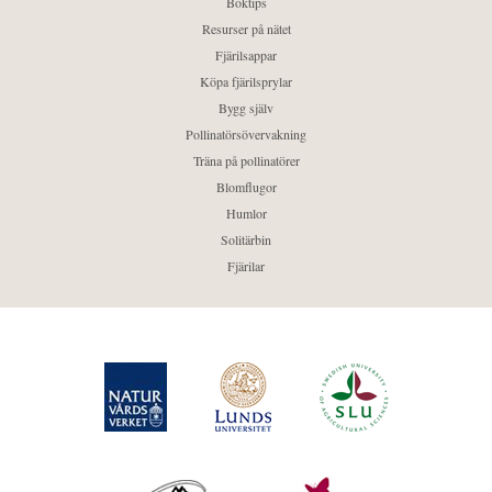
Boktips
Resurser på nätet
Fjärilsappar
Köpa fjärilsprylar
Bygg själv
Pollinatörsövervakning
Träna på pollinatörer
Blomflugor
Humlor
Solitärbin
Fjärilar