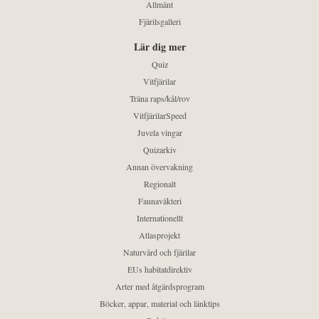
Allmänt
Fjärilsgalleri
Lär dig mer
Quiz
Vitfjärilar
Träna raps/kål/rov
VitfjärilarSpeed
Juvela vingar
Quizarkiv
Annan övervakning
Regionalt
Faunaväkteri
Internationellt
Atlasprojekt
Naturvård och fjärilar
EUs habitatdirektiv
Arter med åtgärdsprogram
Böcker, appar, material och länktips