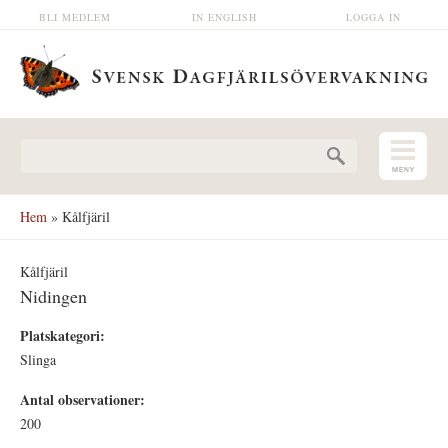
Hoppa till huvudinnehåll
BLI MEDLEM
IN ENGLISH
LOGGA IN
Sökformulär
Hem
» Kålfjäril
Kålfjäril
Nidingen
Platskategori:
Slinga
Antal observationer:
200