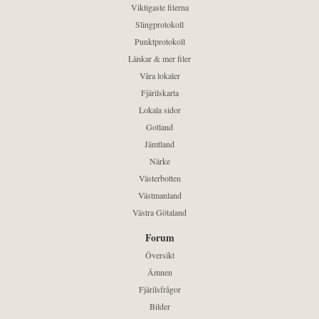
Viktigaste filerna
Slingprotokoll
Punktprotokoll
Länkar & mer filer
Våra lokaler
Fjärilskarta
Lokala sidor
Gotland
Jämtland
Närke
Västerbotten
Västmanland
Västra Götaland
Forum
Översikt
Ämnen
Fjärilsfrågor
Bilder