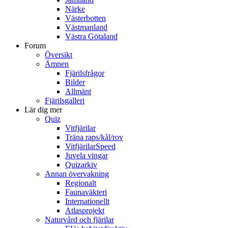
Närke
Västerbotten
Västmanland
Västra Götaland
Forum
Översikt
Ämnen
Fjärilsfrågor
Bilder
Allmänt
Fjärilsgalleri
Lär dig mer
Quiz
Vitfjärilar
Träna raps/kål/rov
VitfjärilarSpeed
Juvela vingar
Quizarkiv
Annan övervakning
Regionalt
Faunaväkteri
Internationellt
Atlasprojekt
Naturvård och fjärilar