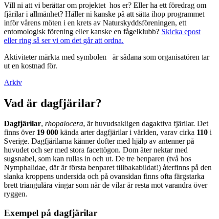
Vill ni att vi berättar om projektet hos er? Eller ha ett föredrag om
fjärilar i allmänhet? Håller ni kanske på att sätta ihop programmet
inför vårens möten i en krets av Naturskyddsföreningen, ett
entomologisk förening eller kanske en fågelklubb?
Skicka epost
eller ring så ser vi om det går att ordna.
Aktiviteter märkta med symbolen
är sådana som organisatören tar
ut en kostnad för.
Arkiv
Vad är dagfjärilar?
Dagfjärilar
,
rhopalocera
, är huvudsakligen dagaktiva fjärilar. Det
finns över
19 000
kända arter dagfjärilar i världen, varav cirka
110
i
Sverige. Dagfjärilarna känner dofter med hjälp av antenner på
huvudet och ser med stora facettögon. Dom äter nektar med
sugsnabel, som kan rullas in och ut. De tre benparen (två hos
Nymphalidae, där är första benparet tillbakabildat!) återfinns på den
slanka kroppens undersida och på ovansidan finns ofta färgstarka
brett triangulära vingar som när de vilar är resta mot varandra över
ryggen.
Exempel på dagfjärilar