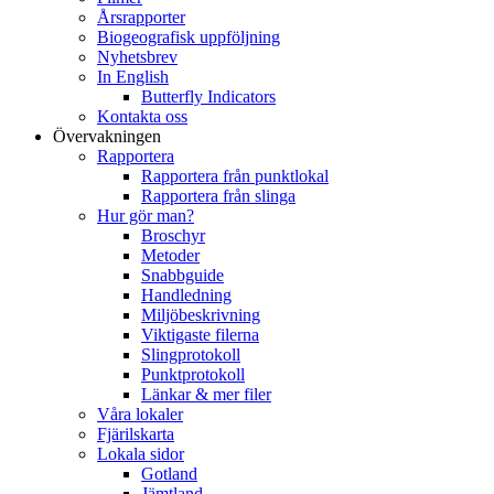
Årsrapporter
Biogeografisk uppföljning
Nyhetsbrev
In English
Butterfly Indicators
Kontakta oss
Övervakningen
Rapportera
Rapportera från punktlokal
Rapportera från slinga
Hur gör man?
Broschyr
Metoder
Snabbguide
Handledning
Miljöbeskrivning
Viktigaste filerna
Slingprotokoll
Punktprotokoll
Länkar & mer filer
Våra lokaler
Fjärilskarta
Lokala sidor
Gotland
Jämtland