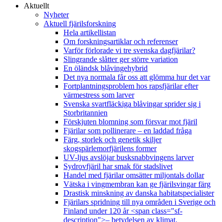
Aktuellt
Nyheter
Aktuell fjärilsforskning
Hela artikellistan
Om forskningsartiklar och referenser
Varför förlorade vi tre svenska dagfjärilar?
Slingrande slåtter ger större variation
En öländsk blåvingehybrid
Det nya normala får oss att glömma hur det var
Fortplantningsproblem hos rapsfjärilar efter
värmestress som larver
Svenska svartfläckiga blåvingar sprider sig i
Storbritannien
Förskjuten blomning som försvar mot fjäril
Fjärilar som pollinerare – en laddad fråga
Färg, storlek och genetik skiljer
skogspärlemorfjärilens former
UV-ljus avslöjar busksnabbvingens larver
Sydrovfjäril har smak för stadslivet
Handel med fjärilar omsätter miljontals dollar
Vätska i vingmembran kan ge fjärilsvingar färg
Drastisk minskning av danska habitatspecialister
Fjärilars spridning till nya områden i Sverige och
Finland under 120 år <span class="sf-
description">– betydelsen av klimat,