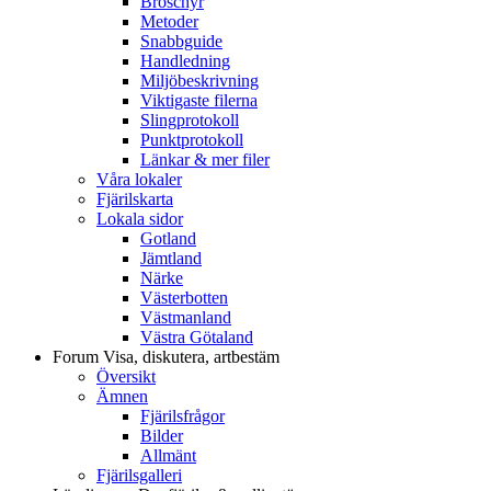
Broschyr
Metoder
Snabbguide
Handledning
Miljöbeskrivning
Viktigaste filerna
Slingprotokoll
Punktprotokoll
Länkar & mer filer
Våra lokaler
Fjärilskarta
Lokala sidor
Gotland
Jämtland
Närke
Västerbotten
Västmanland
Västra Götaland
Forum
Visa, diskutera, artbestäm
Översikt
Ämnen
Fjärilsfrågor
Bilder
Allmänt
Fjärilsgalleri