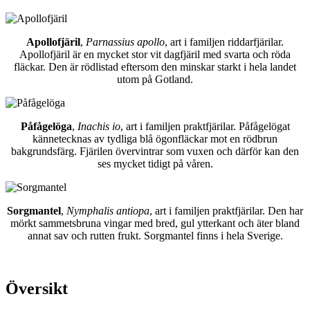
Apollofjäril
,
Parnassius apollo
, art i familjen riddarfjärilar.
Apollofjäril är en mycket stor vit dagfjäril med svarta och röda
fläckar. Den är rödlistad eftersom den minskar starkt i hela landet
utom på Gotland.
Påfågelöga
,
Inachis io
, art i familjen praktfjärilar. Påfågelögat
kännetecknas av tydliga blå ögonfläckar mot en rödbrun
bakgrundsfärg. Fjärilen övervintrar som vuxen och därför kan den
ses mycket tidigt på våren.
Sorgmantel
,
Nymphalis antiopa
, art i familjen praktfjärilar. Den har
mörkt sammetsbruna vingar med bred, gul ytterkant och äter bland
annat sav och rutten frukt. Sorgmantel finns i hela Sverige.
Översikt