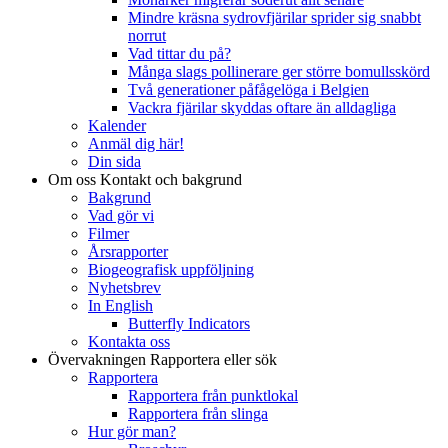
Mindre kräsna sydrovfjärilar sprider sig snabbt
norrut
Vad tittar du på?
Många slags pollinerare ger större bomullsskörd
Två generationer påfågelöga i Belgien
Vackra fjärilar skyddas oftare än alldagliga
Kalender
Anmäl dig här!
Din sida
Om oss
Kontakt och bakgrund
Bakgrund
Vad gör vi
Filmer
Årsrapporter
Biogeografisk uppföljning
Nyhetsbrev
In English
Butterfly Indicators
Kontakta oss
Övervakningen
Rapportera eller sök
Rapportera
Rapportera från punktlokal
Rapportera från slinga
Hur gör man?