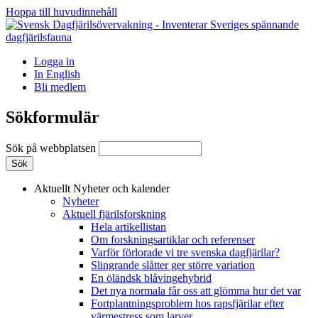
Hoppa till huvudinnehåll
Logga in
In English
Bli medlem
Sökformulär
Sök på webbplatsen
Aktuellt
Nyheter och kalender
Nyheter
Aktuell fjärilsforskning
Hela artikellistan
Om forskningsartiklar och referenser
Varför förlorade vi tre svenska dagfjärilar?
Slingrande slåtter ger större variation
En öländsk blåvingehybrid
Det nya normala får oss att glömma hur det var
Fortplantningsproblem hos rapsfjärilar efter
värmestress som larver