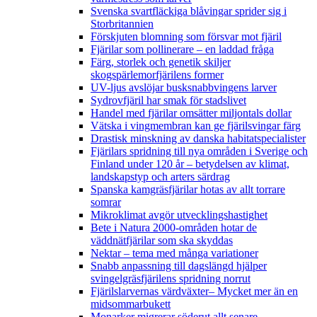
Svenska svartfläckiga blåvingar sprider sig i
Storbritannien
Förskjuten blomning som försvar mot fjäril
Fjärilar som pollinerare – en laddad fråga
Färg, storlek och genetik skiljer
skogspärlemorfjärilens former
UV-ljus avslöjar busksnabbvingens larver
Sydrovfjäril har smak för stadslivet
Handel med fjärilar omsätter miljontals dollar
Vätska i vingmembran kan ge fjärilsvingar färg
Drastisk minskning av danska habitatspecialister
Fjärilars spridning till nya områden i Sverige och
Finland under 120 år
– betydelsen av klimat,
landskapstyp och arters särdrag
Spanska kamgräsfjärilar hotas av allt torrare
somrar
Mikroklimat avgör utvecklingshastighet
Bete i Natura 2000-områden hotar de
väddnätfjärilar som ska skyddas
Nektar – tema med många variationer
Snabb anpassning till dagslängd hjälper
svingelgräsfjärilens spridning norrut
Fjärilslarvernas värdväxter– Mycket mer än en
midsommarbukett
Monarker migrerar söderut allt senare