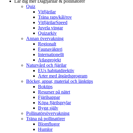
Lär dig mer
Dagfjärilar & pollinatörer
Quiz
Vitfjärilar
Träna raps/kål/rov
VitfjärilarSpeed
Juvela vingar
Quizarkiv
Annan övervakning
Regionalt
Faunaväkteri
Internationellt
Atlasprojekt
Naturvård och fjärilar
EUs habitatdirektiv
Arter med åtgärdsprogram
Böcker, appar, material och länktips
Boktips
Resurser på nätet
Fjärilsappar
Köpa fjärilsprylar
Bygg själv
Pollinatörsövervakning
Träna på pollinatörer
Blomflugor
Humlor