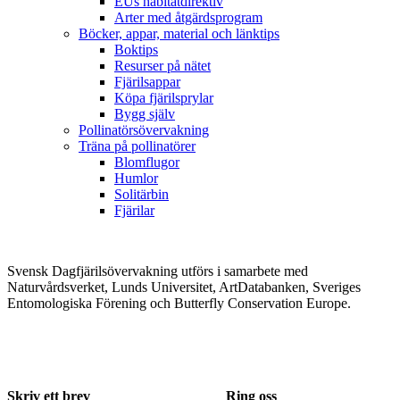
EUs habitatdirektiv
Arter med åtgärdsprogram
Böcker, appar, material och länktips
Boktips
Resurser på nätet
Fjärilsappar
Köpa fjärilsprylar
Bygg själv
Pollinatörsövervakning
Träna på pollinatörer
Blomflugor
Humlor
Solitärbin
Fjärilar
Svensk Dagfjärilsövervakning utförs i samarbete med
Naturvårdsverket, Lunds Universitet, ArtDatabanken, Sveriges
Entomologiska Förening och Butterfly Conservation Europe.
Skriv ett brev
Ring oss