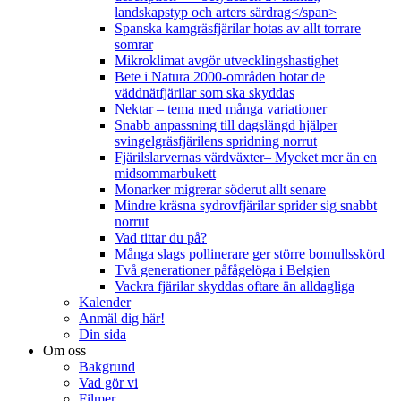
landskapstyp och arters särdrag</span>
Spanska kamgräsfjärilar hotas av allt torrare
somrar
Mikroklimat avgör utvecklingshastighet
Bete i Natura 2000-områden hotar de
väddnätfjärilar som ska skyddas
Nektar – tema med många variationer
Snabb anpassning till dagslängd hjälper
svingelgräsfjärilens spridning norrut
Fjärilslarvernas värdväxter– Mycket mer än en
midsommarbukett
Monarker migrerar söderut allt senare
Mindre kräsna sydrovfjärilar sprider sig snabbt
norrut
Vad tittar du på?
Många slags pollinerare ger större bomullsskörd
Två generationer påfågelöga i Belgien
Vackra fjärilar skyddas oftare än alldagliga
Kalender
Anmäl dig här!
Din sida
Om oss
Bakgrund
Vad gör vi
Filmer