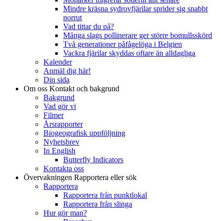
Mindre kräsna sydrovfjärilar sprider sig snabbt
norrut
Vad tittar du på?
Många slags pollinerare ger större bomullsskörd
Två generationer påfågelöga i Belgien
Vackra fjärilar skyddas oftare än alldagliga
Kalender
Anmäl dig här!
Din sida
Om oss
Kontakt och bakgrund
Bakgrund
Vad gör vi
Filmer
Årsrapporter
Biogeografisk uppföljning
Nyhetsbrev
In English
Butterfly Indicators
Kontakta oss
Övervakningen
Rapportera eller sök
Rapportera
Rapportera från punktlokal
Rapportera från slinga
Hur gör man?