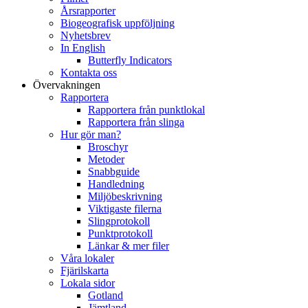
Årsrapporter
Biogeografisk uppföljning
Nyhetsbrev
In English
Butterfly Indicators
Kontakta oss
Övervakningen
Rapportera
Rapportera från punktlokal
Rapportera från slinga
Hur gör man?
Broschyr
Metoder
Snabbguide
Handledning
Miljöbeskrivning
Viktigaste filerna
Slingprotokoll
Punktprotokoll
Länkar & mer filer
Våra lokaler
Fjärilskarta
Lokala sidor
Gotland
Jämtland