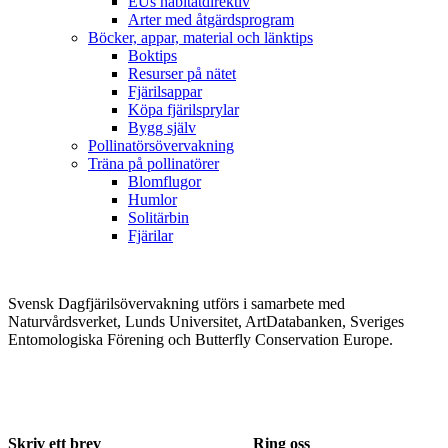
EUs habitatdirektiv
Arter med åtgärdsprogram
Böcker, appar, material och länktips
Boktips
Resurser på nätet
Fjärilsappar
Köpa fjärilsprylar
Bygg själv
Pollinatörsövervakning
Träna på pollinatörer
Blomflugor
Humlor
Solitärbin
Fjärilar
Svensk Dagfjärilsövervakning utförs i samarbete med
Naturvårdsverket, Lunds Universitet, ArtDatabanken, Sveriges
Entomologiska Förening och Butterfly Conservation Europe.
Skriv ett brev
Ring oss