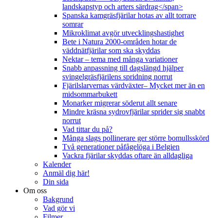
landskapstyp och arters särdrag</span>
Spanska kamgräsfjärilar hotas av allt torrare
somrar
Mikroklimat avgör utvecklingshastighet
Bete i Natura 2000-områden hotar de
väddnätfjärilar som ska skyddas
Nektar – tema med många variationer
Snabb anpassning till dagslängd hjälper
svingelgräsfjärilens spridning norrut
Fjärilslarvernas värdväxter– Mycket mer än en
midsommarbukett
Monarker migrerar söderut allt senare
Mindre kräsna sydrovfjärilar sprider sig snabbt
norrut
Vad tittar du på?
Många slags pollinerare ger större bomullsskörd
Två generationer påfågelöga i Belgien
Vackra fjärilar skyddas oftare än alldagliga
Kalender
Anmäl dig här!
Din sida
Om oss
Bakgrund
Vad gör vi
Filmer