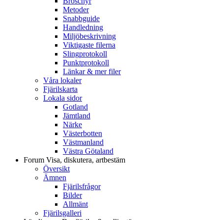
Broschyr
Metoder
Snabbguide
Handledning
Miljöbeskrivning
Viktigaste filerna
Slingprotokoll
Punktprotokoll
Länkar & mer filer
Våra lokaler
Fjärilskarta
Lokala sidor
Gotland
Jämtland
Närke
Västerbotten
Västmanland
Västra Götaland
Forum
Visa, diskutera, artbestäm
Översikt
Ämnen
Fjärilsfrågor
Bilder
Allmänt
Fjärilsgalleri