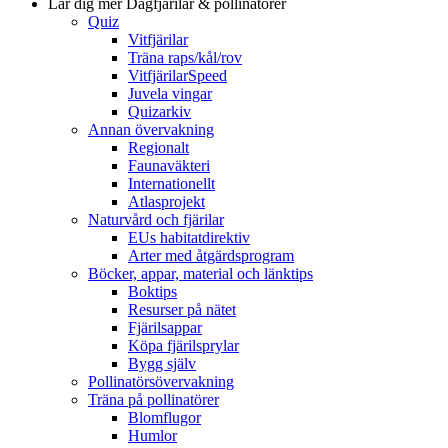
Lär dig mer
Dagfjärilar & pollinatörer
Quiz
Vitfjärilar
Träna raps/kål/rov
VitfjärilarSpeed
Juvela vingar
Quizarkiv
Annan övervakning
Regionalt
Faunaväkteri
Internationellt
Atlasprojekt
Naturvård och fjärilar
EUs habitatdirektiv
Arter med åtgärdsprogram
Böcker, appar, material och länktips
Boktips
Resurser på nätet
Fjärilsappar
Köpa fjärilsprylar
Bygg själv
Pollinatörsövervakning
Träna på pollinatörer
Blomflugor
Humlor