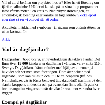
Vill ni att vi berättar om projektet hos er? Eller ha ett föredrag om
fjärilar i allmänhet? Håller ni kanske på att sätta ihop programmet
inför vårens möten i en krets av Naturskyddsföreningen, ett
entomologisk förening eller kanske en fågelklubb?
Skicka epost
eller ring så ser vi om det går att ordna.
Aktiviteter märkta med symbolen
är sådana som organisatören tar
ut en kostnad för.
Arkiv
Vad är dagfjärilar?
Dagfjärilar
,
rhopalocera
, är huvudsakligen dagaktiva fjärilar. Det
finns över
19 000
kända arter dagfjärilar i världen, varav cirka
110
i
Sverige. Dagfjärilarna känner dofter med hjälp av antenner på
huvudet och ser med stora facettögon. Dom äter nektar med
sugsnabel, som kan rullas in och ut. De tre benparen (två hos
Nymphalidae, där är första benparet tillbakabildat!) återfinns på den
slanka kroppens undersida och på ovansidan finns ofta färgstarka
brett triangulära vingar som när de vilar är resta mot varandra över
ryggen.
Exempel på dagfjärilar