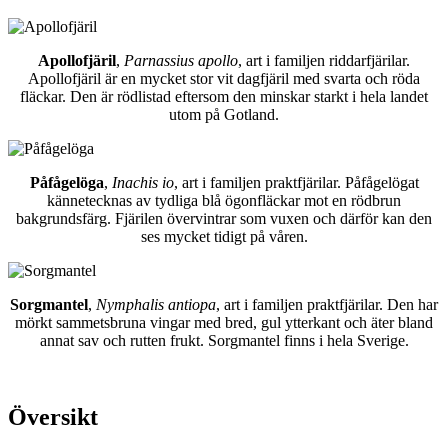
Apollofjäril
,
Parnassius apollo
, art i familjen riddarfjärilar.
Apollofjäril är en mycket stor vit dagfjäril med svarta och röda
fläckar. Den är rödlistad eftersom den minskar starkt i hela landet
utom på Gotland.
Påfågelöga
,
Inachis io
, art i familjen praktfjärilar. Påfågelögat
kännetecknas av tydliga blå ögonfläckar mot en rödbrun
bakgrundsfärg. Fjärilen övervintrar som vuxen och därför kan den
ses mycket tidigt på våren.
Sorgmantel
,
Nymphalis antiopa
, art i familjen praktfjärilar. Den har
mörkt sammetsbruna vingar med bred, gul ytterkant och äter bland
annat sav och rutten frukt. Sorgmantel finns i hela Sverige.
Översikt