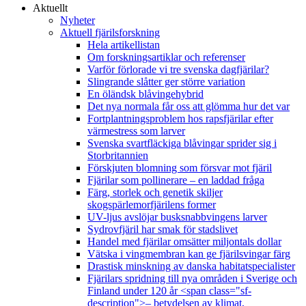
Aktuellt
Nyheter
Aktuell fjärilsforskning
Hela artikellistan
Om forskningsartiklar och referenser
Varför förlorade vi tre svenska dagfjärilar?
Slingrande slåtter ger större variation
En öländsk blåvingehybrid
Det nya normala får oss att glömma hur det var
Fortplantningsproblem hos rapsfjärilar efter
värmestress som larver
Svenska svartfläckiga blåvingar sprider sig i
Storbritannien
Förskjuten blomning som försvar mot fjäril
Fjärilar som pollinerare – en laddad fråga
Färg, storlek och genetik skiljer
skogspärlemorfjärilens former
UV-ljus avslöjar busksnabbvingens larver
Sydrovfjäril har smak för stadslivet
Handel med fjärilar omsätter miljontals dollar
Vätska i vingmembran kan ge fjärilsvingar färg
Drastisk minskning av danska habitatspecialister
Fjärilars spridning till nya områden i Sverige och
Finland under 120 år <span class="sf-
description">– betydelsen av klimat,