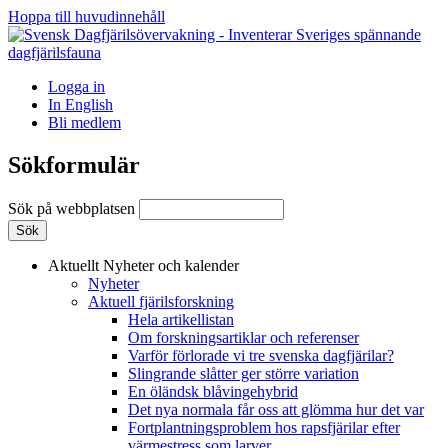
Hoppa till huvudinnehåll
Logga in
In English
Bli medlem
Sökformulär
Sök på webbplatsen
Aktuellt
Nyheter och kalender
Nyheter
Aktuell fjärilsforskning
Hela artikellistan
Om forskningsartiklar och referenser
Varför förlorade vi tre svenska dagfjärilar?
Slingrande slåtter ger större variation
En öländsk blåvingehybrid
Det nya normala får oss att glömma hur det var
Fortplantningsproblem hos rapsfjärilar efter
värmestress som larver