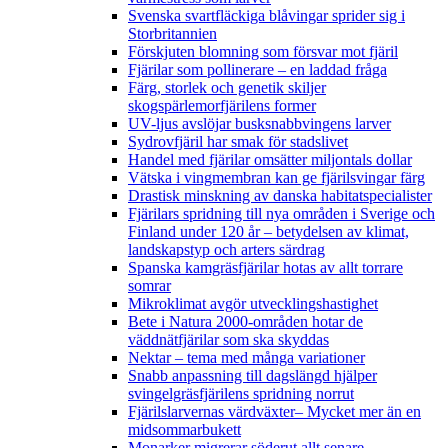
Svenska svartfläckiga blåvingar sprider sig i
Storbritannien
Förskjuten blomning som försvar mot fjäril
Fjärilar som pollinerare – en laddad fråga
Färg, storlek och genetik skiljer
skogspärlemorfjärilens former
UV-ljus avslöjar busksnabbvingens larver
Sydrovfjäril har smak för stadslivet
Handel med fjärilar omsätter miljontals dollar
Vätska i vingmembran kan ge fjärilsvingar färg
Drastisk minskning av danska habitatspecialister
Fjärilars spridning till nya områden i Sverige och
Finland under 120 år
– betydelsen av klimat,
landskapstyp och arters särdrag
Spanska kamgräsfjärilar hotas av allt torrare
somrar
Mikroklimat avgör utvecklingshastighet
Bete i Natura 2000-områden hotar de
väddnätfjärilar som ska skyddas
Nektar – tema med många variationer
Snabb anpassning till dagslängd hjälper
svingelgräsfjärilens spridning norrut
Fjärilslarvernas värdväxter– Mycket mer än en
midsommarbukett
Monarker migrerar söderut allt senare