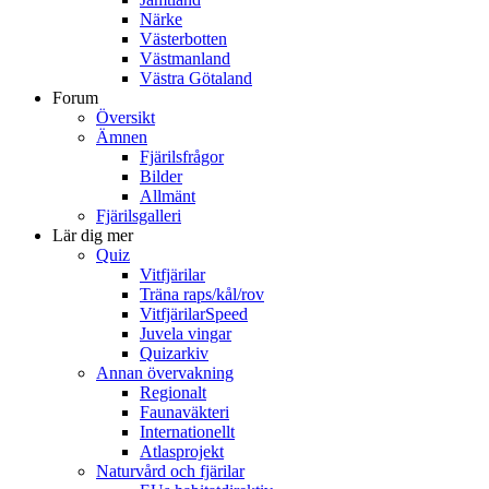
Närke
Västerbotten
Västmanland
Västra Götaland
Forum
Översikt
Ämnen
Fjärilsfrågor
Bilder
Allmänt
Fjärilsgalleri
Lär dig mer
Quiz
Vitfjärilar
Träna raps/kål/rov
VitfjärilarSpeed
Juvela vingar
Quizarkiv
Annan övervakning
Regionalt
Faunaväkteri
Internationellt
Atlasprojekt
Naturvård och fjärilar