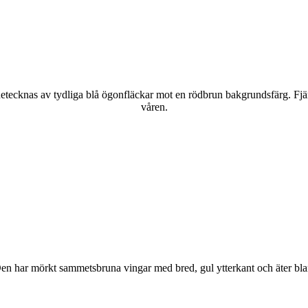
kännetecknas av tydliga blå ögonfläckar mot en rödbrun bakgrundsfärg. Fj
våren.
r. Den har mörkt sammetsbruna vingar med bred, gul ytterkant och äter bla