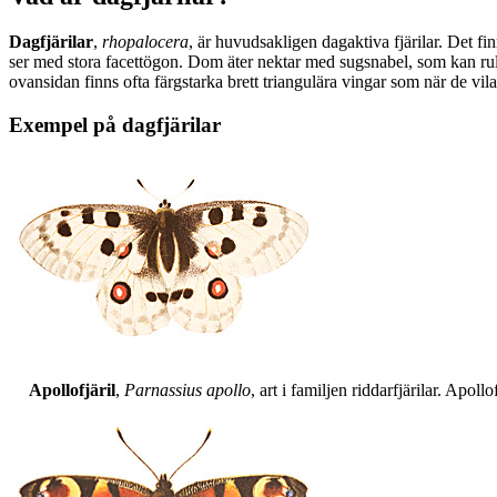
Dagfjärilar
,
rhopalocera
, är huvudsakligen dagaktiva fjärilar. Det fi
ser med stora facettögon. Dom äter nektar med sugsnabel, som kan rull
ovansidan finns ofta färgstarka brett triangulära vingar som när de vil
Exempel på dagfjärilar
Apollofjäril
,
Parnassius apollo
, art i familjen riddarfjärilar. Apol