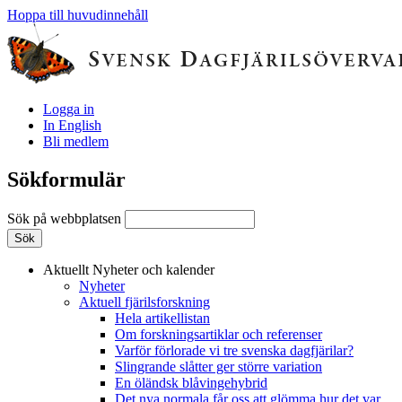
Hoppa till huvudinnehåll
Logga in
In English
Bli medlem
Sökformulär
Sök på webbplatsen
Aktuellt
Nyheter och kalender
Nyheter
Aktuell fjärilsforskning
Hela artikellistan
Om forskningsartiklar och referenser
Varför förlorade vi tre svenska dagfjärilar?
Slingrande slåtter ger större variation
En öländsk blåvingehybrid
Det nya normala får oss att glömma hur det var