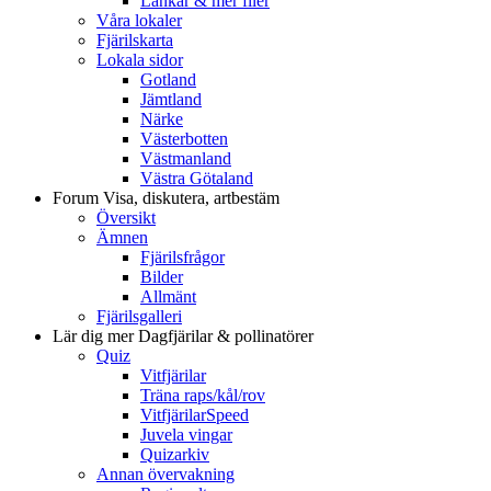
Länkar & mer filer
Våra lokaler
Fjärilskarta
Lokala sidor
Gotland
Jämtland
Närke
Västerbotten
Västmanland
Västra Götaland
Forum
Visa, diskutera, artbestäm
Översikt
Ämnen
Fjärilsfrågor
Bilder
Allmänt
Fjärilsgalleri
Lär dig mer
Dagfjärilar & pollinatörer
Quiz
Vitfjärilar
Träna raps/kål/rov
VitfjärilarSpeed
Juvela vingar
Quizarkiv
Annan övervakning