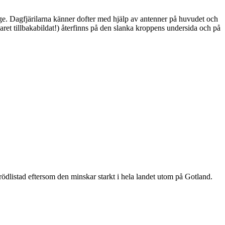
ge. Dagfjärilarna känner dofter med hjälp av antenner på huvudet och
ret tillbakabildat!) återfinns på den slanka kroppens undersida och på
är rödlistad eftersom den minskar starkt i hela landet utom på Gotland.