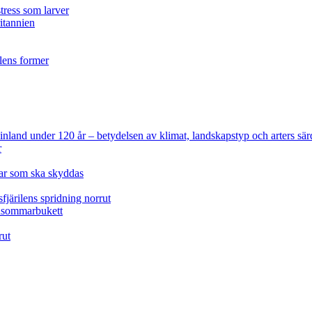
tress som larver
ritannien
ilens former
 Finland under 120 år
– betydelsen av klimat, landskapstyp och arters sär
r
lar som ska skyddas
fjärilens spridning norrut
idsommarbukett
rut