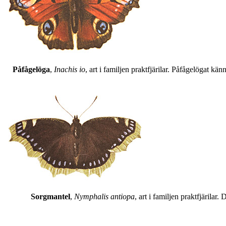
Påfågelöga
,
Inachis io
, art i familjen praktfjärilar. Påfågelögat 
Sorgmantel
,
Nymphalis antiopa
, art i familjen praktfjärila