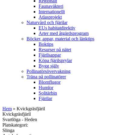
Regionalt
Faunaväkteri
Internationellt
Atlasprojekt
Naturvård och fjärilar
EUs habitatdirektiv
Arter med åtgärdsprogram
Böcker, appar, material och länktips
Boktips
Resurser på nätet
Fjärilsappar
Köpa fjärilsprylar
Bygg själv
Pollinatörsövervakning
Träna på pollinatörer
Blomflugor
Humlor
Solitärbin
Fjärilar
Hem
» Kvickgräsfjäril
Kvickgräsfjäril
Svartlöga - Heden
Platskategori:
Slinga