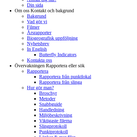
Din sida
Om oss
Kontakt och bakgrund
Bakgrund
Vad gör vi
Filmer
Årsrapporter
Biogeografisk uppföljning
Nyhetsbrev
In English
Butterfly Indicators
Kontakta oss
Övervakningen
Rapportera eller sök
Rapportera
Rapportera från punktlokal
Rapportera från slinga
Hur gör man?
Broschyr
Metoder
Snabbguide
Handledning
Miljöbeskrivning
Viktigaste filerna
Slingprotokoll
Punktprotokoll