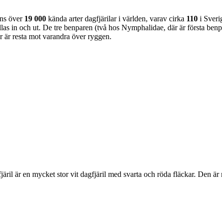
nns över
19 000
kända arter dagfjärilar i världen, varav cirka
110
i Sveri
as in och ut. De tre benparen (två hos Nymphalidae, där är första benpa
ar är resta mot varandra över ryggen.
lofjäril är en mycket stor vit dagfjäril med svarta och röda fläckar. Den 