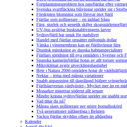
Fortplantningsproblem hos rapsfjärilar efter värmes
Svenska svartfläckiga blåvingar sprider sig i Storb
Förskjuten blomning som försvar mot fjäril
Fjärilar som pollinerare – en laddad fråga
Färg, storlek och genetik skiljer skogspärlemorfjär
UV-ljus avslöjar busksnabbvingens larver
Sydrovfjäril har smak för stadslivet
Handel med fjärilar omsätter miljontals dollar
Vätska i vingmembran kan ge fjärilsvingar färg
Drastisk minskning av danska habitatspecialister
Fjärilars spridning till nya områden i Sverige och
Spanska kamgräsfjärilar hotas av allt torrare somra
Mikroklimat avgör utvecklingshastighet
Bete i Natura 2000-områden hotar de väddnätfjäri
Nektar – tema med många variationer
Snabb anpassning till dagslängd hjälper svingelgräs
Fjärilslarvernas värdväxter– Mycket mer än en m
Monarker migrerar söderut allt senare
Mindre kräsna sydrovfjärilar sprider sig snabbt nor
Vad tittar du på?
Många slags pollinerare ger större bomullsskörd
Två generationer påfågelöga i Belgien
Vackra fjärilar skyddas oftare än alldagliga
Kalender
Anmäl dig här!