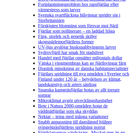
Fortplantningsproblem hos rapsfjärilar efter
värmestress som larver
Svenska svartfläckiga blåvingar sprider sig i
Storbritannien
Förskjuten blomning som försvar mot fjäril
Fjärilar som pollinerare – en laddad fråga
Färg, storlek och genetik skiljer
skogspärlemorfjärilens former
UV-ljus avslöjar busksnabbvingens larver
Sydrovfjäril har smak för stadslivet
Handel med fjärilar omsätter miljontals dollar
Vätska i vingmembran kan ge fjärilsvingar färg
Drastisk minskning av danska habitatspecialister
Fjärilars spridning till nya områden i Sverige och
Finland under 120 år
– betydelsen av klimat,
landskapstyp och arters särdrag
Spanska kamgräsfjärilar hotas av allt torrare
somrar
Mikroklimat avgör utvecklingshastighet
Bete i Natura 2000-områden hotar de
väddnätfjärilar som ska skyddas
Nektar – tema med många variationer
Snabb anpassning till dagslängd hjälper
svingelgräsfjärilens spridning norrut
Fjärilslarvernas värdväxter– Mycket mer än en