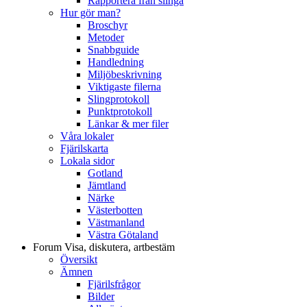
Rapportera från slinga
Hur gör man?
Broschyr
Metoder
Snabbguide
Handledning
Miljöbeskrivning
Viktigaste filerna
Slingprotokoll
Punktprotokoll
Länkar & mer filer
Våra lokaler
Fjärilskarta
Lokala sidor
Gotland
Jämtland
Närke
Västerbotten
Västmanland
Västra Götaland
Forum
Visa, diskutera, artbestäm
Översikt
Ämnen
Fjärilsfrågor
Bilder