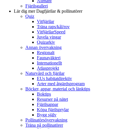
Allmänt
Fjärilsgalleri
Lär dig mer
Dagfjärilar & pollinatörer
Quiz
Vitfjärilar
Träna raps/kål/rov
VitfjärilarSpeed
Juvela vingar
Quizarkiv
Annan övervakning
Regionalt
Faunaväkteri
Internationellt
Atlasprojekt
Naturvård och fjärilar
EUs habitatdirektiv
Arter med åtgärdsprogram
Böcker, appar, material och länktips
Boktips
Resurser på nätet
Fjärilsappar
Köpa fjärilsprylar
Bygg själv
Pollinatörsövervakning
Träna på pollinatörer