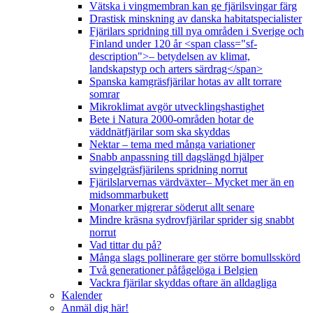
Vätska i vingmembran kan ge fjärilsvingar färg
Drastisk minskning av danska habitatspecialister
Fjärilars spridning till nya områden i Sverige och
Finland under 120 år <span class="sf-
description">– betydelsen av klimat,
landskapstyp och arters särdrag</span>
Spanska kamgräsfjärilar hotas av allt torrare
somrar
Mikroklimat avgör utvecklingshastighet
Bete i Natura 2000-områden hotar de
väddnätfjärilar som ska skyddas
Nektar – tema med många variationer
Snabb anpassning till dagslängd hjälper
svingelgräsfjärilens spridning norrut
Fjärilslarvernas värdväxter– Mycket mer än en
midsommarbukett
Monarker migrerar söderut allt senare
Mindre kräsna sydrovfjärilar sprider sig snabbt
norrut
Vad tittar du på?
Många slags pollinerare ger större bomullsskörd
Två generationer påfågelöga i Belgien
Vackra fjärilar skyddas oftare än alldagliga
Kalender
Anmäl dig här!