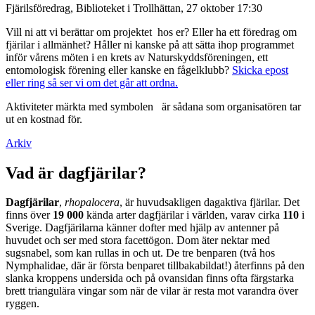
Fjärilsföredrag, Biblioteket i Trollhättan, 27 oktober 17:30
Vill ni att vi berättar om projektet hos er? Eller ha ett föredrag om
fjärilar i allmänhet? Håller ni kanske på att sätta ihop programmet
inför vårens möten i en krets av Naturskyddsföreningen, ett
entomologisk förening eller kanske en fågelklubb?
Skicka epost
eller ring så ser vi om det går att ordna.
Aktiviteter märkta med symbolen
är sådana som organisatören tar
ut en kostnad för.
Arkiv
Vad är dagfjärilar?
Dagfjärilar
,
rhopalocera
, är huvudsakligen dagaktiva fjärilar. Det
finns över
19 000
kända arter dagfjärilar i världen, varav cirka
110
i
Sverige. Dagfjärilarna känner dofter med hjälp av antenner på
huvudet och ser med stora facettögon. Dom äter nektar med
sugsnabel, som kan rullas in och ut. De tre benparen (två hos
Nymphalidae, där är första benparet tillbakabildat!) återfinns på den
slanka kroppens undersida och på ovansidan finns ofta färgstarka
brett triangulära vingar som när de vilar är resta mot varandra över
ryggen.