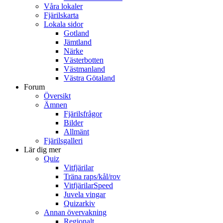
Våra lokaler
Fjärilskarta
Lokala sidor
Gotland
Jämtland
Närke
Västerbotten
Västmanland
Västra Götaland
Forum
Översikt
Ämnen
Fjärilsfrågor
Bilder
Allmänt
Fjärilsgalleri
Lär dig mer
Quiz
Vitfjärilar
Träna raps/kål/rov
VitfjärilarSpeed
Juvela vingar
Quizarkiv
Annan övervakning
Regionalt