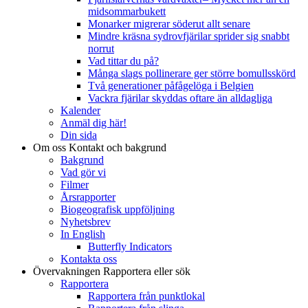
midsommarbukett
Monarker migrerar söderut allt senare
Mindre kräsna sydrovfjärilar sprider sig snabbt
norrut
Vad tittar du på?
Många slags pollinerare ger större bomullsskörd
Två generationer påfågelöga i Belgien
Vackra fjärilar skyddas oftare än alldagliga
Kalender
Anmäl dig här!
Din sida
Om oss
Kontakt och bakgrund
Bakgrund
Vad gör vi
Filmer
Årsrapporter
Biogeografisk uppföljning
Nyhetsbrev
In English
Butterfly Indicators
Kontakta oss
Övervakningen
Rapportera eller sök
Rapportera
Rapportera från punktlokal