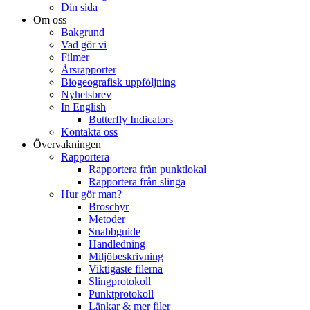
Din sida
Om oss
Bakgrund
Vad gör vi
Filmer
Årsrapporter
Biogeografisk uppföljning
Nyhetsbrev
In English
Butterfly Indicators
Kontakta oss
Övervakningen
Rapportera
Rapportera från punktlokal
Rapportera från slinga
Hur gör man?
Broschyr
Metoder
Snabbguide
Handledning
Miljöbeskrivning
Viktigaste filerna
Slingprotokoll
Punktprotokoll
Länkar & mer filer