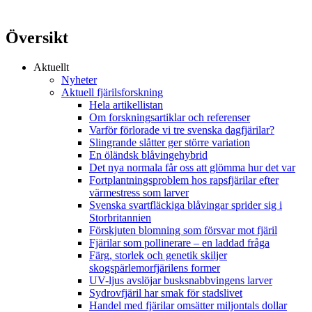
Översikt
Aktuellt
Nyheter
Aktuell fjärilsforskning
Hela artikellistan
Om forskningsartiklar och referenser
Varför förlorade vi tre svenska dagfjärilar?
Slingrande slåtter ger större variation
En öländsk blåvingehybrid
Det nya normala får oss att glömma hur det var
Fortplantningsproblem hos rapsfjärilar efter
värmestress som larver
Svenska svartfläckiga blåvingar sprider sig i
Storbritannien
Förskjuten blomning som försvar mot fjäril
Fjärilar som pollinerare – en laddad fråga
Färg, storlek och genetik skiljer
skogspärlemorfjärilens former
UV-ljus avslöjar busksnabbvingens larver
Sydrovfjäril har smak för stadslivet
Handel med fjärilar omsätter miljontals dollar