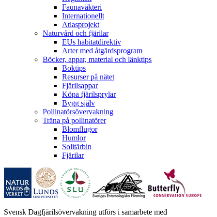
Faunaväkteri
Internationellt
Atlasprojekt
Naturvård och fjärilar
EUs habitatdirektiv
Arter med åtgärdsprogram
Böcker, appar, material och länktips
Boktips
Resurser på nätet
Fjärilsappar
Köpa fjärilsprylar
Bygg själv
Pollinatörsövervakning
Träna på pollinatörer
Blomflugor
Humlor
Solitärbin
Fjärilar
Svensk Dagfjärilsövervakning utförs i samarbete med