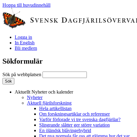
Hoppa till huvudinnehåll
Logga in
In English
Bli medlem
Sökformulär
Sök på webbplatsen
Aktuellt
Nyheter och kalender
Nyheter
Aktuell fjärilsforskning
Hela artikellistan
Om forskningsartiklar och referenser
Varför förlorade vi tre svenska dagfjärilar?
Slingrande slåtter ger större variation
En öländsk blåvingehybrid
Det nya normala får oss att glömma hur det var