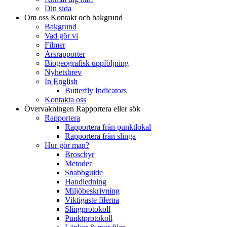
Din sida
Om oss
Kontakt och bakgrund
Bakgrund
Vad gör vi
Filmer
Årsrapporter
Biogeografisk uppföljning
Nyhetsbrev
In English
Butterfly Indicators
Kontakta oss
Övervakningen
Rapportera eller sök
Rapportera
Rapportera från punktlokal
Rapportera från slinga
Hur gör man?
Broschyr
Metoder
Snabbguide
Handledning
Miljöbeskrivning
Viktigaste filerna
Slingprotokoll
Punktprotokoll