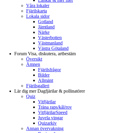
Länkar & mer filer
Våra lokaler
Fjärilskarta
Lokala sidor
Gotland
Jämtland
Närke
Västerbotten
Västmanland
Västra Götaland
Forum
Visa, diskutera, artbestäm
Översikt
Ämnen
Fjärilsfrågor
Bilder
Allmänt
Fjärilsgalleri
Lär dig mer
Dagfjärilar & pollinatörer
Quiz
Vitfjärilar
Träna raps/kål/rov
VitfjärilarSpeed
Juvela vingar
Quizarkiv
Annan övervakning