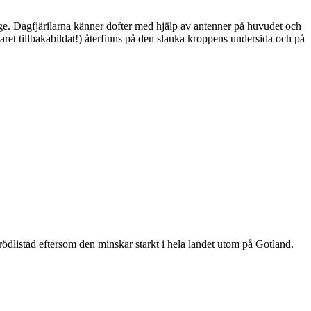
ge. Dagfjärilarna känner dofter med hjälp av antenner på huvudet och
ret tillbakabildat!) återfinns på den slanka kroppens undersida och på
är rödlistad eftersom den minskar starkt i hela landet utom på Gotland.