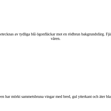
kännetecknas av tydliga blå ögonfläckar mot en rödbrun bakgrundsfärg. Fj
våren.
r. Den har mörkt sammetsbruna vingar med bred, gul ytterkant och äter bla