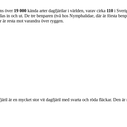
nns över
19 000
kända arter dagfjärilar i världen, varav cirka
110
i Sveri
as in och ut. De tre benparen (två hos Nymphalidae, där är första benpa
ar är resta mot varandra över ryggen.
lofjäril är en mycket stor vit dagfjäril med svarta och röda fläckar. Den 