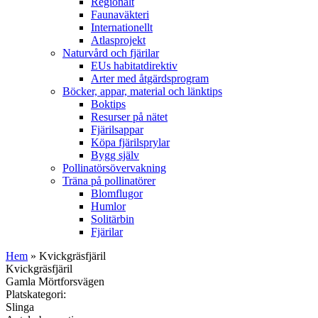
Regionalt
Faunaväkteri
Internationellt
Atlasprojekt
Naturvård och fjärilar
EUs habitatdirektiv
Arter med åtgärdsprogram
Böcker, appar, material och länktips
Boktips
Resurser på nätet
Fjärilsappar
Köpa fjärilsprylar
Bygg själv
Pollinatörsövervakning
Träna på pollinatörer
Blomflugor
Humlor
Solitärbin
Fjärilar
Hem
» Kvickgräsfjäril
Kvickgräsfjäril
Gamla Mörtforsvägen
Platskategori:
Slinga