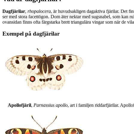
Dagfjärilar
,
rhopalocera
, är huvudsakligen dagaktiva fjärilar. Det fi
ser med stora facettögon. Dom äter nektar med sugsnabel, som kan rull
ovansidan finns ofta färgstarka brett triangulära vingar som när de vil
Exempel på dagfjärilar
Apollofjäril
,
Parnassius apollo
, art i familjen riddarfjärilar. Apol