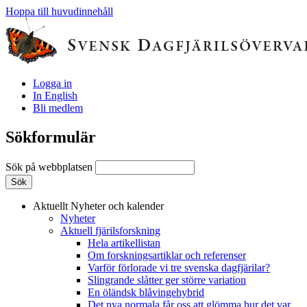
Hoppa till huvudinnehåll
Logga in
In English
Bli medlem
Sökformulär
Sök på webbplatsen
Aktuellt
Nyheter och kalender
Nyheter
Aktuell fjärilsforskning
Hela artikellistan
Om forskningsartiklar och referenser
Varför förlorade vi tre svenska dagfjärilar?
Slingrande slåtter ger större variation
En öländsk blåvingehybrid
Det nya normala får oss att glömma hur det var