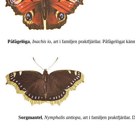
Påfågelöga
,
Inachis io
, art i familjen praktfjärilar. Påfågelögat 
Sorgmantel
,
Nymphalis antiopa
, art i familjen praktfjärila