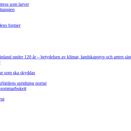
tress som larver
ritannien
ilens former
 Finland under 120 år
– betydelsen av klimat, landskapstyp och arters sär
r
lar som ska skyddas
fjärilens spridning norrut
idsommarbukett
rut