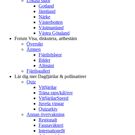
Lokala sidor
Gotland
Jämtland
Närke
Västerbotten
Västmanland
Västra Götaland
Forum
Visa, diskutera, artbestäm
Översikt
Ämnen
Fjärilsfrågor
Bilder
Allmänt
Fjärilsgalleri
Lär dig mer
Dagfjärilar & pollinatörer
Quiz
Vitfjärilar
Träna raps/kål/rov
VitfjärilarSpeed
Juvela vingar
Quizarkiv
Annan övervakning
Regionalt
Faunaväkteri
Internationellt