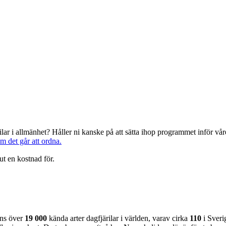
järilar i allmänhet? Håller ni kanske på att sätta ihop programmet inför 
om det går att ordna.
ut en kostnad för.
nns över
19 000
kända arter dagfjärilar i världen, varav cirka
110
i Sveri