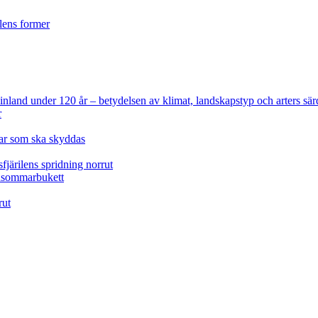
ilens former
 Finland under 120 år
– betydelsen av klimat, landskapstyp och arters sär
r
lar som ska skyddas
fjärilens spridning norrut
idsommarbukett
rut