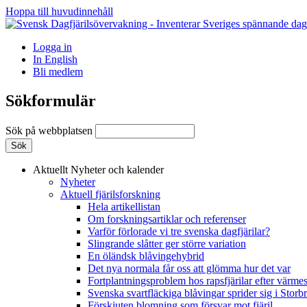
Hoppa till huvudinnehåll
Logga in
In English
Bli medlem
Sökformulär
Sök på webbplatsen
Aktuellt
Nyheter och kalender
Nyheter
Aktuell fjärilsforskning
Hela artikellistan
Om forskningsartiklar och referenser
Varför förlorade vi tre svenska dagfjärilar?
Slingrande slåtter ger större variation
En öländsk blåvingehybrid
Det nya normala får oss att glömma hur det var
Fortplantningsproblem hos rapsfjärilar efter värmes
Svenska svartfläckiga blåvingar sprider sig i Storb
Förskjuten blomning som försvar mot fjäril