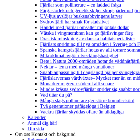
Fjärilar som pollinerare – en laddad fråga
Färg, storlek och genetik skiljer skogspärlemorfjär
UV-ljus avslöjar busksnabbvingens larver
Sydrovfjäril har smak för stadslivet
Handel med fjärilar omsätter miljontals dollar
Vätska i vingmembran kan ge fjärilsvingar färg
Drastisk minskning av danska habitatspecialister
Fjärilars spridning till nya områden i Sverige och
Spanska kamgräsfjärilar hotas av allt torrare somra
Mikroklimat avgör utvecklingshastighet
Bete i Natura 2000-områden hotar de väddnätfjäri
Nektar – tema med många variationer
Snabb anpassning till dagslängd hjälper svingelgräs
Fjärilslarvernas värdväxter– Mycket mer än en m
Monarker migrerar söderut allt senare
Mindre kräsna sydrovfjärilar sprider sig snabbt nor
Vad tittar du på?
Många slags pollinerare ger större bomullsskörd
Två generationer påfågelöga i Belgien
Vackra fjärilar skyddas oftare än alldagliga
Kalender
Anmäl dig här!
Din sida
Om oss
Kontakt och bakgrund
Bakgrund