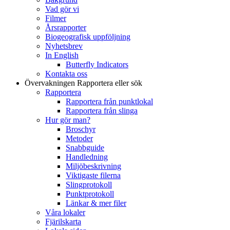
Vad gör vi
Filmer
Årsrapporter
Biogeografisk uppföljning
Nyhetsbrev
In English
Butterfly Indicators
Kontakta oss
Övervakningen
Rapportera eller sök
Rapportera
Rapportera från punktlokal
Rapportera från slinga
Hur gör man?
Broschyr
Metoder
Snabbguide
Handledning
Miljöbeskrivning
Viktigaste filerna
Slingprotokoll
Punktprotokoll
Länkar & mer filer
Våra lokaler
Fjärilskarta