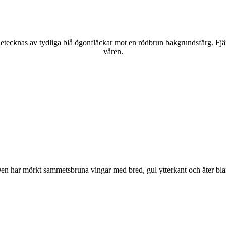
kännetecknas av tydliga blå ögonfläckar mot en rödbrun bakgrundsfärg. Fj
våren.
r. Den har mörkt sammetsbruna vingar med bred, gul ytterkant och äter bla