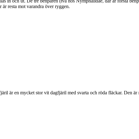
as in och ut. De tre benparen (två hos Nymphalidae, där är första benpa
ar är resta mot varandra över ryggen.
lofjäril är en mycket stor vit dagfjäril med svarta och röda fläckar. Den 