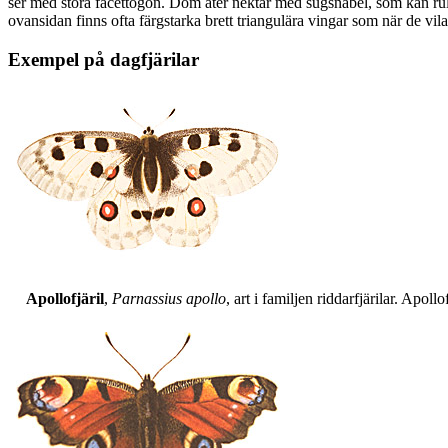
ser med stora facettögon. Dom äter nektar med sugsnabel, som kan rull
ovansidan finns ofta färgstarka brett triangulära vingar som när de vil
Exempel på dagfjärilar
Apollofjäril
,
Parnassius apollo
, art i familjen riddarfjärilar. Apol