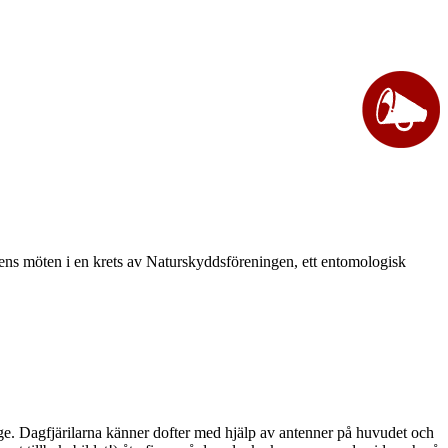
vårens möten i en krets av Naturskyddsföreningen, ett entomologisk
ge. Dagfjärilarna känner dofter med hjälp av antenner på huvudet och