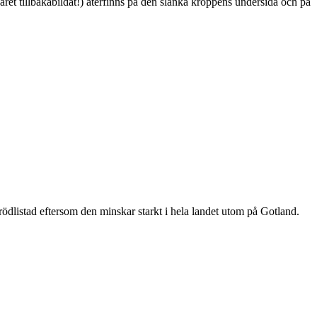
ret tillbakabildat!) återfinns på den slanka kroppens undersida och på
är rödlistad eftersom den minskar starkt i hela landet utom på Gotland.