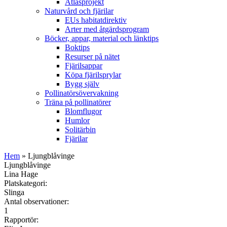
Atlasprojekt
Naturvård och fjärilar
EUs habitatdirektiv
Arter med åtgärdsprogram
Böcker, appar, material och länktips
Boktips
Resurser på nätet
Fjärilsappar
Köpa fjärilsprylar
Bygg själv
Pollinatörsövervakning
Träna på pollinatörer
Blomflugor
Humlor
Solitärbin
Fjärilar
Hem
» Ljungblåvinge
Ljungblåvinge
Lina Hage
Platskategori:
Slinga
Antal observationer:
1
Rapportör: