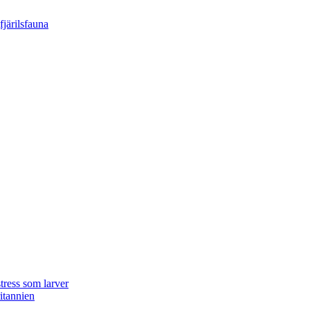
tress som larver
ritannien