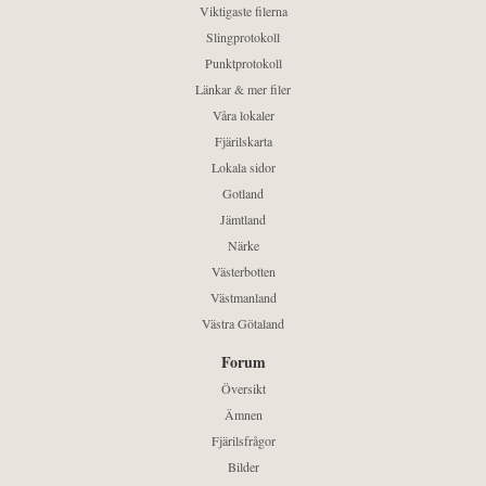
Viktigaste filerna
Slingprotokoll
Punktprotokoll
Länkar & mer filer
Våra lokaler
Fjärilskarta
Lokala sidor
Gotland
Jämtland
Närke
Västerbotten
Västmanland
Västra Götaland
Forum
Översikt
Ämnen
Fjärilsfrågor
Bilder