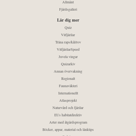
Allmänt
Fjärilsgalleri
Lär dig mer
Quiz
Vitfjärilar
Träna raps/kål/rov
VitfjärilarSpeed
Juvela vingar
Quizarkiv
Annan övervakning
Regionalt
Faunaväkteri
Internationellt
Atlasprojekt
Naturvård och fjärilar
EUs habitatdirektiv
Arter med åtgärdsprogram
Böcker, appar, material och länktips