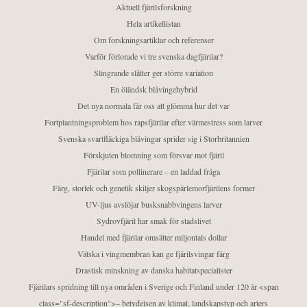
Aktuell fjärilsforskning
Hela artikellistan
Om forskningsartiklar och referenser
Varför förlorade vi tre svenska dagfjärilar?
Slingrande slåtter ger större variation
En öländsk blåvingehybrid
Det nya normala får oss att glömma hur det var
Fortplantningsproblem hos rapsfjärilar efter värmestress som larver
Svenska svartfläckiga blåvingar sprider sig i Storbritannien
Förskjuten blomning som försvar mot fjäril
Fjärilar som pollinerare – en laddad fråga
Färg, storlek och genetik skiljer skogspärlemorfjärilens former
UV-ljus avslöjar busksnabbvingens larver
Sydrovfjäril har smak för stadslivet
Handel med fjärilar omsätter miljontals dollar
Vätska i vingmembran kan ge fjärilsvingar färg
Drastisk minskning av danska habitatspecialister
Fjärilars spridning till nya områden i Sverige och Finland under 120 år <span
class="sf-description">– betydelsen av klimat, landskapstyp och arters