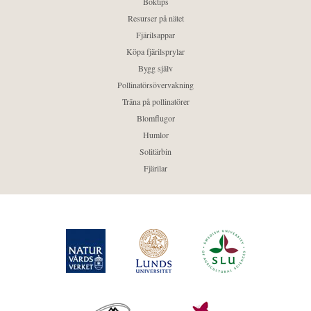
Boktips
Resurser på nätet
Fjärilsappar
Köpa fjärilsprylar
Bygg själv
Pollinatörsövervakning
Träna på pollinatörer
Blomflugor
Humlor
Solitärbin
Fjärilar