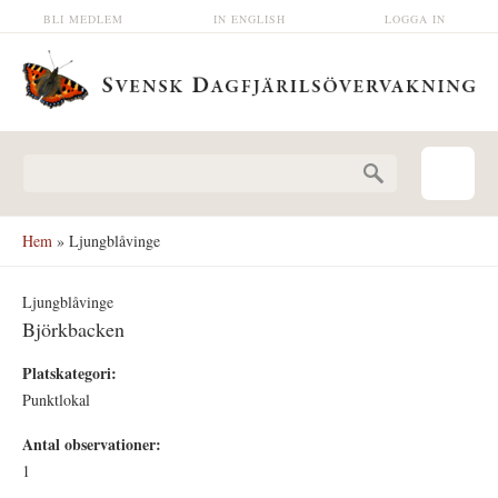
Hoppa till huvudinnehåll
BLI MEDLEM
IN ENGLISH
LOGGA IN
Sökformulär
Hem
» Ljungblåvinge
Ljungblåvinge
Björkbacken
Platskategori:
Punktlokal
Antal observationer:
1