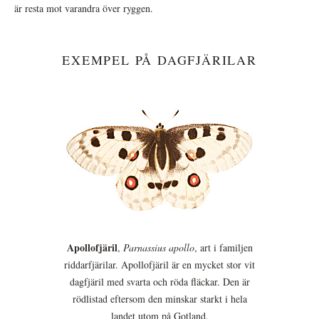
är resta mot varandra över ryggen.
EXEMPEL PÅ DAGFJÄRILAR
Apollofjäril
,
Parnassius apollo
, art i familjen
riddarfjärilar. Apollofjäril är en mycket stor vit
dagfjäril med svarta och röda fläckar. Den är
rödlistad eftersom den minskar starkt i hela
landet utom på Gotland.