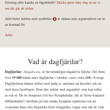
förening eller kanske en fågelklubb?
Skicka epost eller ring så ser vi
om det går att ordna.
Aktiviteter märkta med symbolen
är sådana som organisatören tar ut
en kostnad för.
Arkiv
Vad är dagfjärilar?
Dagfjärilar
,
rhopalocera
, är huvudsakligen dagaktiva fjärilar. Det finns
19 000
110
över
kända arter dagfjärilar i världen, varav cirka
i Sverige.
Dagfjärilarna känner dofter med hjälp av antenner på huvudet och ser
med stora facettögon. Dom äter nektar med sugsnabel, som kan rullas
in och ut. De tre benparen (två hos Nymphalidae, där är första benparet
tillbakabildat!) återfinns på den slanka kroppens undersida och på
ovansidan finns ofta färgstarka brett triangulära vingar som när de vilar