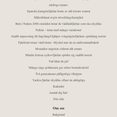
särdrag</span>
Spanska kamgräsfjärilar hotas av allt torrare somrar
Mikroklimat avgör utvecklingshastighet
Bete i Natura 2000-områden hotar de väddnätfjärilar som ska skyddas
Nektar – tema med många variationer
Snabb anpassning till dagslängd hjälper svingelgräsfjärilens spridning norrut
Fjärilslarvernas värdväxter– Mycket mer än en midsommarbukett
Monarker migrerar söderut allt senare
Mindre kräsna sydrovfjärilar sprider sig snabbt norrut
Vad tittar du på?
Många slags pollinerare ger större bomullsskörd
Två generationer påfågelöga i Belgien
Vackra fjärilar skyddas oftare än alldagliga
Kalender
Anmäl dig här!
Din sida
Om oss
Bakgrund