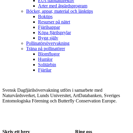
EUs habitatdirektiv
Arter med åtgärdsprogram
Böcker, appar, material och länktips
Boktips
Resurser på nätet
Fjärilsappar
Köpa fjärilsprylar
Bygg själv
Pollinatörsövervakning
Träna på pollinatörer
Blomflugor
Humlor
Solitärbin
Fjärilar
Svensk Dagfjärilsövervakning utförs i samarbete med
Naturvårdsverket, Lunds Universitet, ArtDatabanken, Sveriges
Entomologiska Förening och Butterfly Conservation Europe.
Skriv ett brev
Ring oss