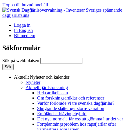
Hoppa till huvudinnehåll
Logga in
In English
Bli medlem
Sökformulär
Sök på webbplatsen
Aktuellt
Nyheter och kalender
Nyheter
Aktuell fjärilsforskning
Hela artikellistan
Om forskningsartiklar och referenser
Varför förlorade vi tre svenska dagfjärilar?
Slingrande slåtter ger större variation
En öländsk blåvingehybrid
Det nya normala får oss att glömma hur det var
Fortplantningsproblem hos rapsfjärilar efter
värmestress som larver