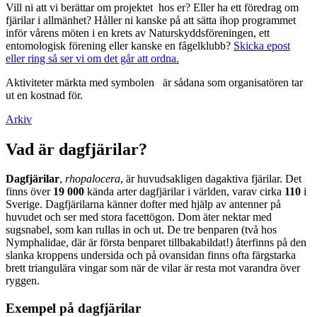
Vill ni att vi berättar om projektet hos er? Eller ha ett föredrag om
fjärilar i allmänhet? Håller ni kanske på att sätta ihop programmet
inför vårens möten i en krets av Naturskyddsföreningen, ett
entomologisk förening eller kanske en fågelklubb?
Skicka epost
eller ring så ser vi om det går att ordna.
Aktiviteter märkta med symbolen
är sådana som organisatören tar
ut en kostnad för.
Arkiv
Vad är dagfjärilar?
Dagfjärilar
,
rhopalocera
, är huvudsakligen dagaktiva fjärilar. Det
finns över
19 000
kända arter dagfjärilar i världen, varav cirka
110
i
Sverige. Dagfjärilarna känner dofter med hjälp av antenner på
huvudet och ser med stora facettögon. Dom äter nektar med
sugsnabel, som kan rullas in och ut. De tre benparen (två hos
Nymphalidae, där är första benparet tillbakabildat!) återfinns på den
slanka kroppens undersida och på ovansidan finns ofta färgstarka
brett triangulära vingar som när de vilar är resta mot varandra över
ryggen.
Exempel på dagfjärilar