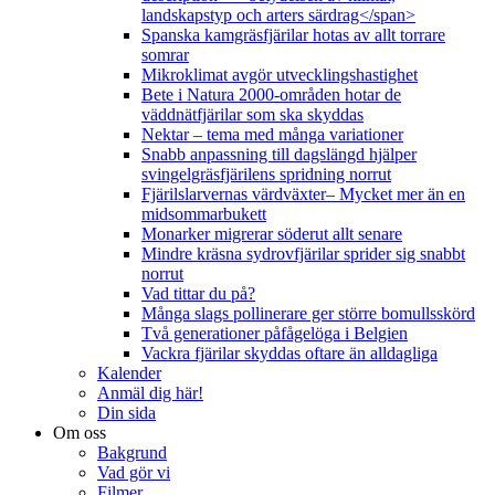
landskapstyp och arters särdrag</span>
Spanska kamgräsfjärilar hotas av allt torrare
somrar
Mikroklimat avgör utvecklingshastighet
Bete i Natura 2000-områden hotar de
väddnätfjärilar som ska skyddas
Nektar – tema med många variationer
Snabb anpassning till dagslängd hjälper
svingelgräsfjärilens spridning norrut
Fjärilslarvernas värdväxter– Mycket mer än en
midsommarbukett
Monarker migrerar söderut allt senare
Mindre kräsna sydrovfjärilar sprider sig snabbt
norrut
Vad tittar du på?
Många slags pollinerare ger större bomullsskörd
Två generationer påfågelöga i Belgien
Vackra fjärilar skyddas oftare än alldagliga
Kalender
Anmäl dig här!
Din sida
Om oss
Bakgrund
Vad gör vi
Filmer