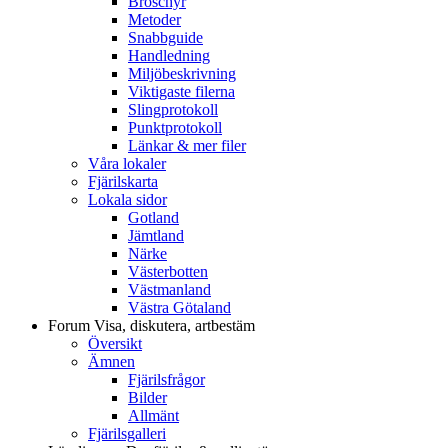
Broschyr
Metoder
Snabbguide
Handledning
Miljöbeskrivning
Viktigaste filerna
Slingprotokoll
Punktprotokoll
Länkar & mer filer
Våra lokaler
Fjärilskarta
Lokala sidor
Gotland
Jämtland
Närke
Västerbotten
Västmanland
Västra Götaland
Forum
Visa, diskutera, artbestäm
Översikt
Ämnen
Fjärilsfrågor
Bilder
Allmänt
Fjärilsgalleri