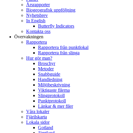
Årsrapporter
Biogeografisk uppföljning
Nyhetsbrev
In English
Butterfly Indicators
Kontakta oss
Övervakningen
Rapportera
Rapportera från punktlokal
Rapportera från slinga
Hur gör man?
Broschyr
Metoder
Snabbguide
Handledning
Miljöbeskrivning
Viktigaste filerna
Slingprotokoll
Punktprotokoll
Länkar & mer filer
Våra lokaler
Fjärilskarta
Lokala sidor
Gotland
Jämtland