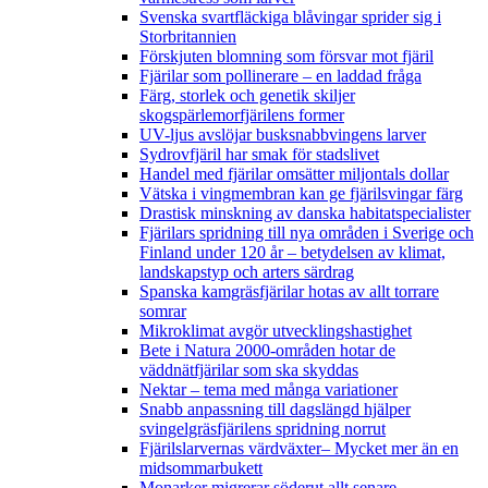
Svenska svartfläckiga blåvingar sprider sig i
Storbritannien
Förskjuten blomning som försvar mot fjäril
Fjärilar som pollinerare – en laddad fråga
Färg, storlek och genetik skiljer
skogspärlemorfjärilens former
UV-ljus avslöjar busksnabbvingens larver
Sydrovfjäril har smak för stadslivet
Handel med fjärilar omsätter miljontals dollar
Vätska i vingmembran kan ge fjärilsvingar färg
Drastisk minskning av danska habitatspecialister
Fjärilars spridning till nya områden i Sverige och
Finland under 120 år
– betydelsen av klimat,
landskapstyp och arters särdrag
Spanska kamgräsfjärilar hotas av allt torrare
somrar
Mikroklimat avgör utvecklingshastighet
Bete i Natura 2000-områden hotar de
väddnätfjärilar som ska skyddas
Nektar – tema med många variationer
Snabb anpassning till dagslängd hjälper
svingelgräsfjärilens spridning norrut
Fjärilslarvernas värdväxter– Mycket mer än en
midsommarbukett
Monarker migrerar söderut allt senare