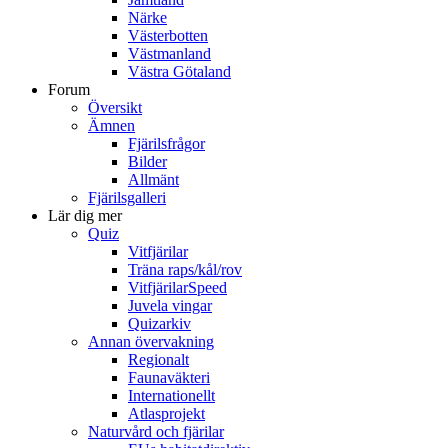
Närke
Västerbotten
Västmanland
Västra Götaland
Forum
Översikt
Ämnen
Fjärilsfrågor
Bilder
Allmänt
Fjärilsgalleri
Lär dig mer
Quiz
Vitfjärilar
Träna raps/kål/rov
VitfjärilarSpeed
Juvela vingar
Quizarkiv
Annan övervakning
Regionalt
Faunaväkteri
Internationellt
Atlasprojekt
Naturvård och fjärilar