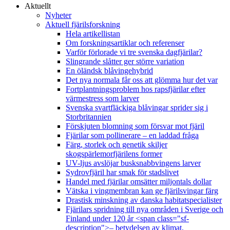
Aktuellt
Nyheter
Aktuell fjärilsforskning
Hela artikellistan
Om forskningsartiklar och referenser
Varför förlorade vi tre svenska dagfjärilar?
Slingrande slåtter ger större variation
En öländsk blåvingehybrid
Det nya normala får oss att glömma hur det var
Fortplantningsproblem hos rapsfjärilar efter
värmestress som larver
Svenska svartfläckiga blåvingar sprider sig i
Storbritannien
Förskjuten blomning som försvar mot fjäril
Fjärilar som pollinerare – en laddad fråga
Färg, storlek och genetik skiljer
skogspärlemorfjärilens former
UV-ljus avslöjar busksnabbvingens larver
Sydrovfjäril har smak för stadslivet
Handel med fjärilar omsätter miljontals dollar
Vätska i vingmembran kan ge fjärilsvingar färg
Drastisk minskning av danska habitatspecialister
Fjärilars spridning till nya områden i Sverige och
Finland under 120 år <span class="sf-
description">– betydelsen av klimat,