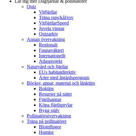
Lär dig mer
Dagfjärilar & pollinatörer
Quiz
Vitfjärilar
Träna raps/kål/rov
VitfjärilarSpeed
Juvela vingar
Quizarkiv
Annan övervakning
Regionalt
Faunaväkteri
Internationellt
Atlasprojekt
Naturvård och fjärilar
EUs habitatdirektiv
Arter med åtgärdsprogram
Böcker, appar, material och länktips
Boktips
Resurser på nätet
Fjärilsappar
Köpa fjärilsprylar
Bygg själv
Pollinatörsövervakning
Träna på pollinatörer
Blomflugor
Humlor