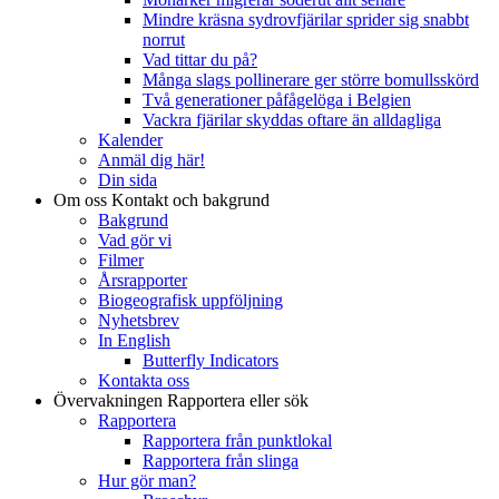
Mindre kräsna sydrovfjärilar sprider sig snabbt
norrut
Vad tittar du på?
Många slags pollinerare ger större bomullsskörd
Två generationer påfågelöga i Belgien
Vackra fjärilar skyddas oftare än alldagliga
Kalender
Anmäl dig här!
Din sida
Om oss
Kontakt och bakgrund
Bakgrund
Vad gör vi
Filmer
Årsrapporter
Biogeografisk uppföljning
Nyhetsbrev
In English
Butterfly Indicators
Kontakta oss
Övervakningen
Rapportera eller sök
Rapportera
Rapportera från punktlokal
Rapportera från slinga
Hur gör man?