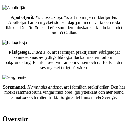
Apollofjäril
,
Parnassius apollo
, art i familjen riddarfjärilar.
Apollofjäril är en mycket stor vit dagfjäril med svarta och röda
fläckar. Den är rödlistad eftersom den minskar starkt i hela landet
utom på Gotland.
Påfågelöga
,
Inachis io
, art i familjen praktfjärilar. Påfågelögat
kännetecknas av tydliga blå ögonfläckar mot en rödbrun
bakgrundsfärg. Fjärilen övervintrar som vuxen och därför kan den
ses mycket tidigt på våren.
Sorgmantel
,
Nymphalis antiopa
, art i familjen praktfjärilar. Den har
mörkt sammetsbruna vingar med bred, gul ytterkant och äter bland
annat sav och rutten frukt. Sorgmantel finns i hela Sverige.
Översikt