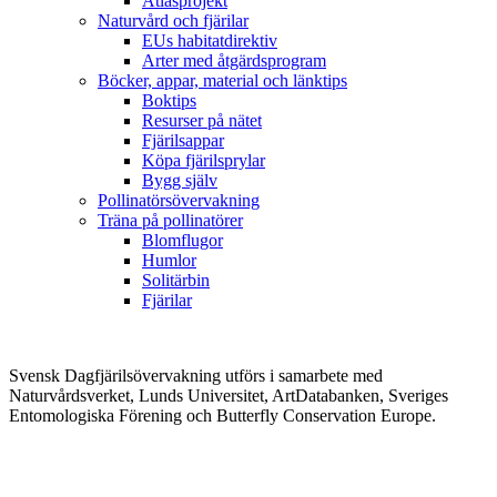
Atlasprojekt
Naturvård och fjärilar
EUs habitatdirektiv
Arter med åtgärdsprogram
Böcker, appar, material och länktips
Boktips
Resurser på nätet
Fjärilsappar
Köpa fjärilsprylar
Bygg själv
Pollinatörsövervakning
Träna på pollinatörer
Blomflugor
Humlor
Solitärbin
Fjärilar
Svensk Dagfjärilsövervakning utförs i samarbete med
Naturvårdsverket, Lunds Universitet, ArtDatabanken, Sveriges
Entomologiska Förening och Butterfly Conservation Europe.