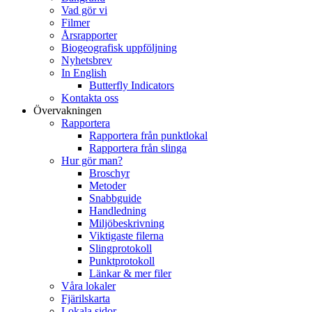
Vad gör vi
Filmer
Årsrapporter
Biogeografisk uppföljning
Nyhetsbrev
In English
Butterfly Indicators
Kontakta oss
Övervakningen
Rapportera
Rapportera från punktlokal
Rapportera från slinga
Hur gör man?
Broschyr
Metoder
Snabbguide
Handledning
Miljöbeskrivning
Viktigaste filerna
Slingprotokoll
Punktprotokoll
Länkar & mer filer
Våra lokaler
Fjärilskarta
Lokala sidor