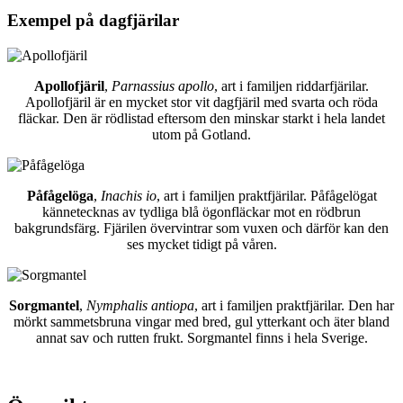
Exempel på dagfjärilar
Apollofjäril
,
Parnassius apollo
, art i familjen riddarfjärilar.
Apollofjäril är en mycket stor vit dagfjäril med svarta och röda
fläckar. Den är rödlistad eftersom den minskar starkt i hela landet
utom på Gotland.
Påfågelöga
,
Inachis io
, art i familjen praktfjärilar. Påfågelögat
kännetecknas av tydliga blå ögonfläckar mot en rödbrun
bakgrundsfärg. Fjärilen övervintrar som vuxen och därför kan den
ses mycket tidigt på våren.
Sorgmantel
,
Nymphalis antiopa
, art i familjen praktfjärilar. Den har
mörkt sammetsbruna vingar med bred, gul ytterkant och äter bland
annat sav och rutten frukt. Sorgmantel finns i hela Sverige.