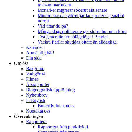
midsommarbukett
Monarker migrerar söderut allt senare
Mindre kräsna sydrovfjärilar sprider sig snabbt
norrut
Vad tittar du på?
Många slags pollinerare ger större bomullsskörd
Två generationer påfågelöga i Belgien
Vackra fjärilar skyddas oftare än alldagliga
Kalender
Anmäl dig här!
Din sida
Om oss
Bakgrund
Vad gör vi
Filmer
Årsrapporter
Biogeografisk uppföljning
Nyhetsbrev
In English
Butterfly Indicators
Kontakta oss
Övervakningen
Rapportera
Rapportera från punktlokal