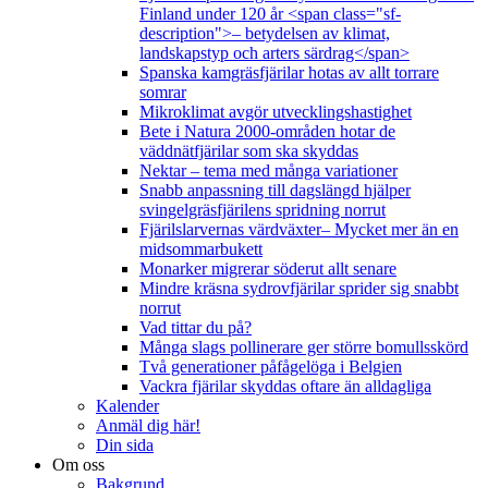
Finland under 120 år <span class="sf-
description">– betydelsen av klimat,
landskapstyp och arters särdrag</span>
Spanska kamgräsfjärilar hotas av allt torrare
somrar
Mikroklimat avgör utvecklingshastighet
Bete i Natura 2000-områden hotar de
väddnätfjärilar som ska skyddas
Nektar – tema med många variationer
Snabb anpassning till dagslängd hjälper
svingelgräsfjärilens spridning norrut
Fjärilslarvernas värdväxter– Mycket mer än en
midsommarbukett
Monarker migrerar söderut allt senare
Mindre kräsna sydrovfjärilar sprider sig snabbt
norrut
Vad tittar du på?
Många slags pollinerare ger större bomullsskörd
Två generationer påfågelöga i Belgien
Vackra fjärilar skyddas oftare än alldagliga
Kalender
Anmäl dig här!
Din sida
Om oss
Bakgrund