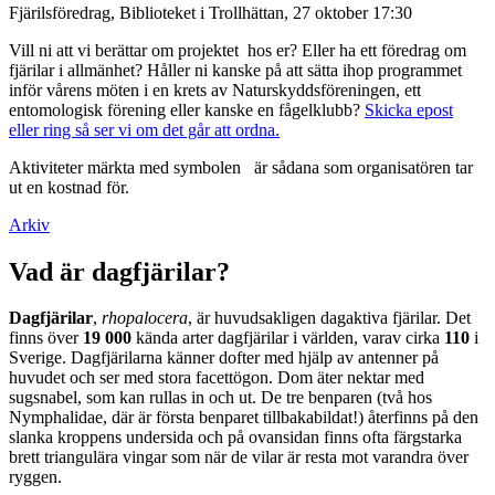
Fjärilsföredrag, Biblioteket i Trollhättan, 27 oktober 17:30
Vill ni att vi berättar om projektet hos er? Eller ha ett föredrag om
fjärilar i allmänhet? Håller ni kanske på att sätta ihop programmet
inför vårens möten i en krets av Naturskyddsföreningen, ett
entomologisk förening eller kanske en fågelklubb?
Skicka epost
eller ring så ser vi om det går att ordna.
Aktiviteter märkta med symbolen
är sådana som organisatören tar
ut en kostnad för.
Arkiv
Vad är dagfjärilar?
Dagfjärilar
,
rhopalocera
, är huvudsakligen dagaktiva fjärilar. Det
finns över
19 000
kända arter dagfjärilar i världen, varav cirka
110
i
Sverige. Dagfjärilarna känner dofter med hjälp av antenner på
huvudet och ser med stora facettögon. Dom äter nektar med
sugsnabel, som kan rullas in och ut. De tre benparen (två hos
Nymphalidae, där är första benparet tillbakabildat!) återfinns på den
slanka kroppens undersida och på ovansidan finns ofta färgstarka
brett triangulära vingar som när de vilar är resta mot varandra över
ryggen.