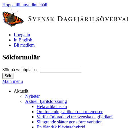
Hoppa till huvudinnehåll
Logga in
In English
Bli medlem
Sökformulär
Sök på webbplatsen
Main menu
Aktuellt
Nyheter
Aktuell fjärilsforskning
Hela artikellistan
Om forskningsartiklar och referenser
Varför förlorade vi tre svenska dagfjärilar?
Slingrande slåtter ger större variation
En öländsk blåvingehybrid