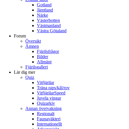
Gotland
Jämtland
Närke
Västerbotten
Västmanland
Västra Götaland
Forum
Översikt
Ämnen
Fjärilsfrågor
Bilder
Allmänt
Fjärilsgalleri
Lär dig mer
Quiz
Vitfjärilar
Träna raps/kål/rov
VitfjärilarSpeed
Juvela vingar
Quizarkiv
Annan övervakning
Regionalt
Faunaväkteri
Internationellt