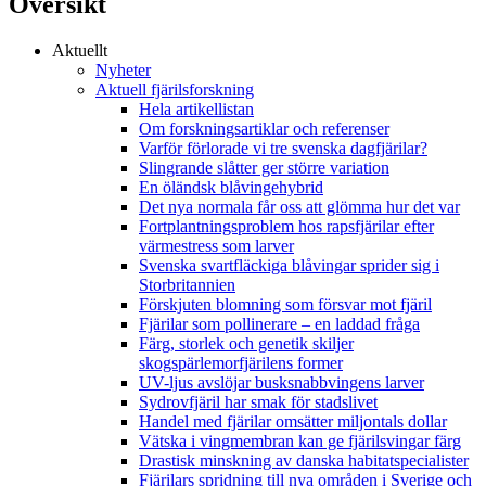
Översikt
Aktuellt
Nyheter
Aktuell fjärilsforskning
Hela artikellistan
Om forskningsartiklar och referenser
Varför förlorade vi tre svenska dagfjärilar?
Slingrande slåtter ger större variation
En öländsk blåvingehybrid
Det nya normala får oss att glömma hur det var
Fortplantningsproblem hos rapsfjärilar efter
värmestress som larver
Svenska svartfläckiga blåvingar sprider sig i
Storbritannien
Förskjuten blomning som försvar mot fjäril
Fjärilar som pollinerare – en laddad fråga
Färg, storlek och genetik skiljer
skogspärlemorfjärilens former
UV-ljus avslöjar busksnabbvingens larver
Sydrovfjäril har smak för stadslivet
Handel med fjärilar omsätter miljontals dollar
Vätska i vingmembran kan ge fjärilsvingar färg
Drastisk minskning av danska habitatspecialister
Fjärilars spridning till nya områden i Sverige och