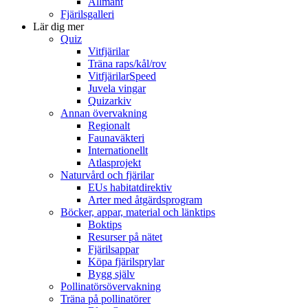
Allmänt
Fjärilsgalleri
Lär dig mer
Quiz
Vitfjärilar
Träna raps/kål/rov
VitfjärilarSpeed
Juvela vingar
Quizarkiv
Annan övervakning
Regionalt
Faunaväkteri
Internationellt
Atlasprojekt
Naturvård och fjärilar
EUs habitatdirektiv
Arter med åtgärdsprogram
Böcker, appar, material och länktips
Boktips
Resurser på nätet
Fjärilsappar
Köpa fjärilsprylar
Bygg själv
Pollinatörsövervakning
Träna på pollinatörer