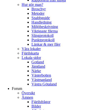
Rapportera från slinga
Hur gör man?
Broschyr
Metoder
Snabbguide
Handledning
Miljöbeskrivning
Viktigaste filerna
Slingprotokoll
Punktprotokoll
Länkar & mer filer
Våra lokaler
Fjärilskarta
Lokala sidor
Gotland
Jämtland
Närke
Västerbotten
Västmanland
Västra Götaland
Forum
Översikt
Ämnen
Fjärilsfrågor
Bilder