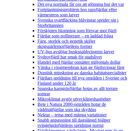
Det nya normala får oss att glömma hur det var
Fortplantningsproblem hos rapsfjärilar efter
värmestress som larver
Svenska svartfläckiga blåvingar sprider sig i
Storbritannien
Förskjuten blomning som försvar mot fjäril
Fjärilar som pollinerare – en laddad fråga
Färg, storlek och genetik skiljer
skogspärlemorfjärilens former
UV-ljus avslöjar busksnabbvingens larver
Sydrovfjäril har smak för stadslivet
Handel med fjärilar omsätter miljontals dollar
Vätska i vingmembran kan ge fjärilsvingar färg
Drastisk minskning av danska habitatspecialister
Fjärilars spridning till nya områden i Sverige och
Finland under 120 år
Spanska kamgräsfjärilar hotas av allt torrare
somrar
Mikroklimat avgör utvecklingshastighet
Bete i Natura 2000-områden hotar de
väddnätfjärilar som ska skyddas
Nektar – tema med många variationer
Snabb anpassning till dagslängd hjälper
svingelgräsfjärilens spridning norrut
Fjärilslarvernas värdväxter– Mycket mer än en