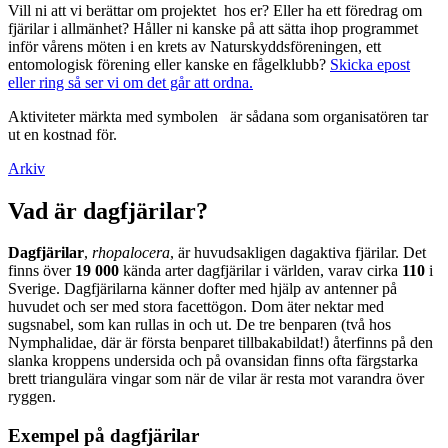
Vill ni att vi berättar om projektet hos er? Eller ha ett föredrag om
fjärilar i allmänhet? Håller ni kanske på att sätta ihop programmet
inför vårens möten i en krets av Naturskyddsföreningen, ett
entomologisk förening eller kanske en fågelklubb?
Skicka epost
eller ring så ser vi om det går att ordna.
Aktiviteter märkta med symbolen
är sådana som organisatören tar
ut en kostnad för.
Arkiv
Vad är dagfjärilar?
Dagfjärilar
,
rhopalocera
, är huvudsakligen dagaktiva fjärilar. Det
finns över
19 000
kända arter dagfjärilar i världen, varav cirka
110
i
Sverige. Dagfjärilarna känner dofter med hjälp av antenner på
huvudet och ser med stora facettögon. Dom äter nektar med
sugsnabel, som kan rullas in och ut. De tre benparen (två hos
Nymphalidae, där är första benparet tillbakabildat!) återfinns på den
slanka kroppens undersida och på ovansidan finns ofta färgstarka
brett triangulära vingar som när de vilar är resta mot varandra över
ryggen.
Exempel på dagfjärilar