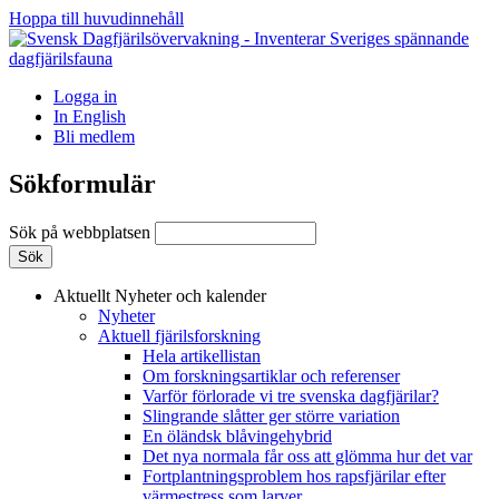
Hoppa till huvudinnehåll
Logga in
In English
Bli medlem
Sökformulär
Sök på webbplatsen
Aktuellt
Nyheter och kalender
Nyheter
Aktuell fjärilsforskning
Hela artikellistan
Om forskningsartiklar och referenser
Varför förlorade vi tre svenska dagfjärilar?
Slingrande slåtter ger större variation
En öländsk blåvingehybrid
Det nya normala får oss att glömma hur det var
Fortplantningsproblem hos rapsfjärilar efter
värmestress som larver