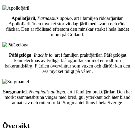
Apollofjäril
,
Parnassius apollo
, art i familjen riddarfjärilar.
Apollofjäril är en mycket stor vit dagfjäril med svarta och röda
fläckar. Den är rödlistad eftersom den minskar starkt i hela landet
utom på Gotland.
Påfågelöga
,
Inachis io
, art i familjen praktfjärilar. Påfågelögat
kännetecknas av tydliga blå ögonfläckar mot en rödbrun
bakgrundsfärg. Fjärilen övervintrar som vuxen och därför kan den
ses mycket tidigt på våren.
Sorgmantel
,
Nymphalis antiopa
, art i familjen praktfjärilar. Den har
mörkt sammetsbruna vingar med bred, gul ytterkant och äter bland
annat sav och rutten frukt. Sorgmantel finns i hela Sverige.
Översikt