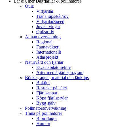
Lär dig mer
Dagfjärilar & pollinatörer
Quiz
Vitfjärilar
Träna raps/kål/rov
VitfjärilarSpeed
Juvela vingar
Quizarkiv
Annan övervakning
Regionalt
Faunaväkteri
Internationellt
Atlasprojekt
Naturvård och fjärilar
EUs habitatdirektiv
Arter med åtgärdsprogram
Böcker, appar, material och länktips
Boktips
Resurser på nätet
Fjärilsappar
Köpa fjärilsprylar
Bygg själv
Pollinatörsövervakning
Träna på pollinatörer
Blomflugor
Humlor