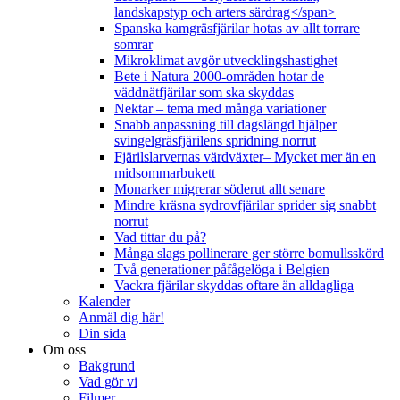
landskapstyp och arters särdrag</span>
Spanska kamgräsfjärilar hotas av allt torrare
somrar
Mikroklimat avgör utvecklingshastighet
Bete i Natura 2000-områden hotar de
väddnätfjärilar som ska skyddas
Nektar – tema med många variationer
Snabb anpassning till dagslängd hjälper
svingelgräsfjärilens spridning norrut
Fjärilslarvernas värdväxter– Mycket mer än en
midsommarbukett
Monarker migrerar söderut allt senare
Mindre kräsna sydrovfjärilar sprider sig snabbt
norrut
Vad tittar du på?
Många slags pollinerare ger större bomullsskörd
Två generationer påfågelöga i Belgien
Vackra fjärilar skyddas oftare än alldagliga
Kalender
Anmäl dig här!
Din sida
Om oss
Bakgrund
Vad gör vi
Filmer