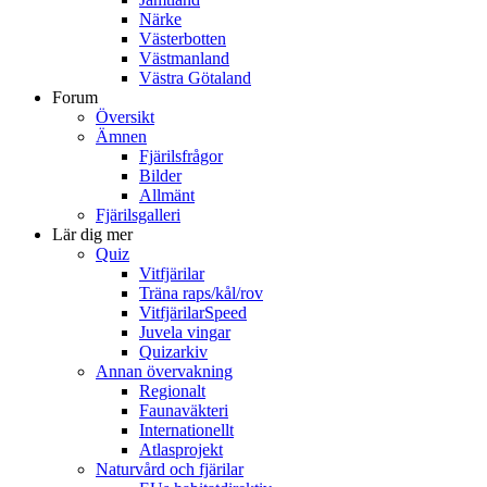
Närke
Västerbotten
Västmanland
Västra Götaland
Forum
Översikt
Ämnen
Fjärilsfrågor
Bilder
Allmänt
Fjärilsgalleri
Lär dig mer
Quiz
Vitfjärilar
Träna raps/kål/rov
VitfjärilarSpeed
Juvela vingar
Quizarkiv
Annan övervakning
Regionalt
Faunaväkteri
Internationellt
Atlasprojekt
Naturvård och fjärilar