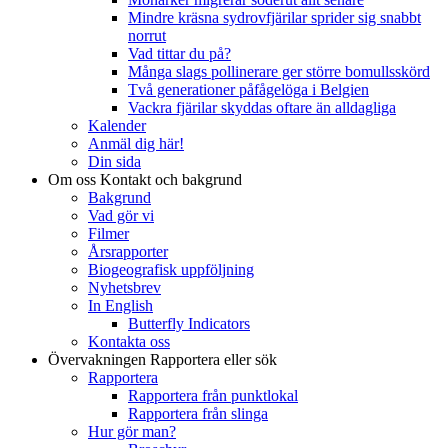
Mindre kräsna sydrovfjärilar sprider sig snabbt
norrut
Vad tittar du på?
Många slags pollinerare ger större bomullsskörd
Två generationer påfågelöga i Belgien
Vackra fjärilar skyddas oftare än alldagliga
Kalender
Anmäl dig här!
Din sida
Om oss
Kontakt och bakgrund
Bakgrund
Vad gör vi
Filmer
Årsrapporter
Biogeografisk uppföljning
Nyhetsbrev
In English
Butterfly Indicators
Kontakta oss
Övervakningen
Rapportera eller sök
Rapportera
Rapportera från punktlokal
Rapportera från slinga
Hur gör man?