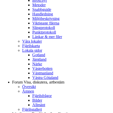
Broschyr
Metoder
Snabbguide
Handledning
Miljöbeskrivning
Viktigaste filerna
Slingprotokoll
Punktprotokoll
Länkar & mer filer
Våra lokaler
Fjärilskarta
Lokala sidor
Gotland
Jämtland
Närke
Västerbotten
Västmanland
Västra Götaland
Forum
Visa, diskutera, artbestäm
Översikt
Ämnen
Fjärilsfrågor
Bilder
Allmänt
Fjärilsgalleri