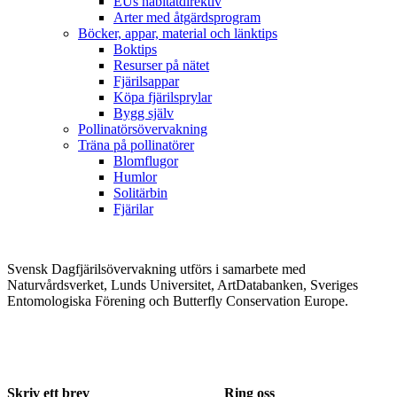
EUs habitatdirektiv
Arter med åtgärdsprogram
Böcker, appar, material och länktips
Boktips
Resurser på nätet
Fjärilsappar
Köpa fjärilsprylar
Bygg själv
Pollinatörsövervakning
Träna på pollinatörer
Blomflugor
Humlor
Solitärbin
Fjärilar
Svensk Dagfjärilsövervakning utförs i samarbete med
Naturvårdsverket, Lunds Universitet, ArtDatabanken, Sveriges
Entomologiska Förening och Butterfly Conservation Europe.
Skriv ett brev
Ring oss