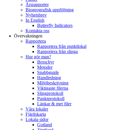
Årsrapporter
Biogeografisk uppföljning
Nyhetsbrev
In English
Butterfly Indicators
Kontakta oss
Övervakningen
Rapportera
Rapportera från punktlokal
Rapportera från slinga
Hur gör man?
Broschyr
Metoder
Snabbguide
Handledning
Miljöbeskrivning
Viktigaste filerna
Slingprotokoll
Punktprotokoll
Länkar & mer filer
Våra lokaler
Fjärilskarta
Lokala sidor
Gotland
Jämtland