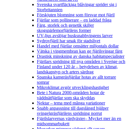
Svenska svartfläckiga blåvingar sprider sig i
Storbritannien
Förskjuten blomning som försvar mot fjäril
Fjärilar som pollinerare – en laddad fråga
Färg, storlek och genetik skiljer
skogspärlemorfjärilens former
UV-ljus avslöjar busksnabbvingens larver
Sydrovfjäril har smak för stadslivet
Handel med fjärilar omsätter miljontals dollar
Vätska i vingmembran kan ge fjärilsvingar färg
Drastisk minskning av danska habitatspecialister
Fjärilars spridning till nya områden i Sverige och
Finland under 120 år
– betydelsen av klimat,
landskapstyp och arters särdrag
Spanska kamgräsfjärilar hotas av allt torrare
somrar
Mikroklimat avgör utvecklingshastighet
Bete i Natura 2000-områden hotar de
väddnätfjärilar som ska skyddas
Nektar – tema med många variationer
Snabb anpassning till dagslängd hjälper
svingelgräsfjärilens spridning norrut
Fjärilslarvernas värdväxter– Mycket mer än en
midsommarbukett
Monarker migrerar söderut allt senare