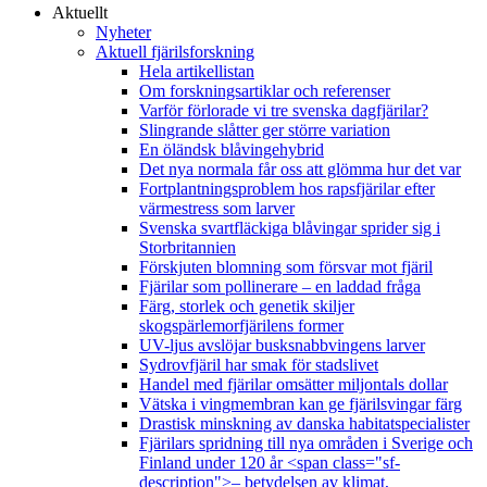
Aktuellt
Nyheter
Aktuell fjärilsforskning
Hela artikellistan
Om forskningsartiklar och referenser
Varför förlorade vi tre svenska dagfjärilar?
Slingrande slåtter ger större variation
En öländsk blåvingehybrid
Det nya normala får oss att glömma hur det var
Fortplantningsproblem hos rapsfjärilar efter
värmestress som larver
Svenska svartfläckiga blåvingar sprider sig i
Storbritannien
Förskjuten blomning som försvar mot fjäril
Fjärilar som pollinerare – en laddad fråga
Färg, storlek och genetik skiljer
skogspärlemorfjärilens former
UV-ljus avslöjar busksnabbvingens larver
Sydrovfjäril har smak för stadslivet
Handel med fjärilar omsätter miljontals dollar
Vätska i vingmembran kan ge fjärilsvingar färg
Drastisk minskning av danska habitatspecialister
Fjärilars spridning till nya områden i Sverige och
Finland under 120 år <span class="sf-
description">– betydelsen av klimat,