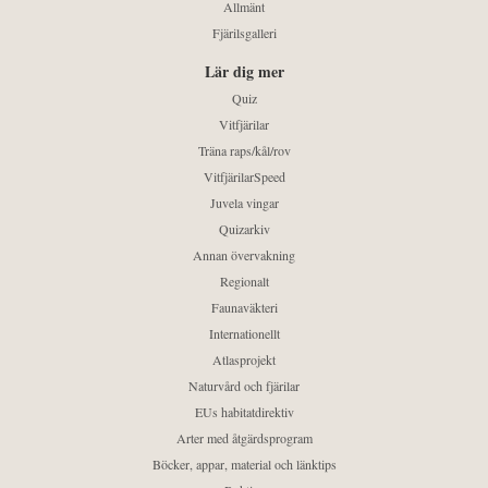
Allmänt
Fjärilsgalleri
Lär dig mer
Quiz
Vitfjärilar
Träna raps/kål/rov
VitfjärilarSpeed
Juvela vingar
Quizarkiv
Annan övervakning
Regionalt
Faunaväkteri
Internationellt
Atlasprojekt
Naturvård och fjärilar
EUs habitatdirektiv
Arter med åtgärdsprogram
Böcker, appar, material och länktips