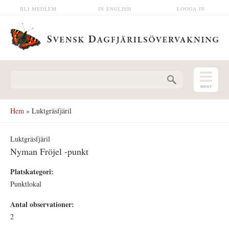
Hoppa till huvudinnehåll
BLI MEDLEM
IN ENGLISH
LOGGA IN
Sökformulär
Hem
» Luktgräsfjäril
Luktgräsfjäril
Nyman Fröjel -punkt
Platskategori:
Punktlokal
Antal observationer:
2