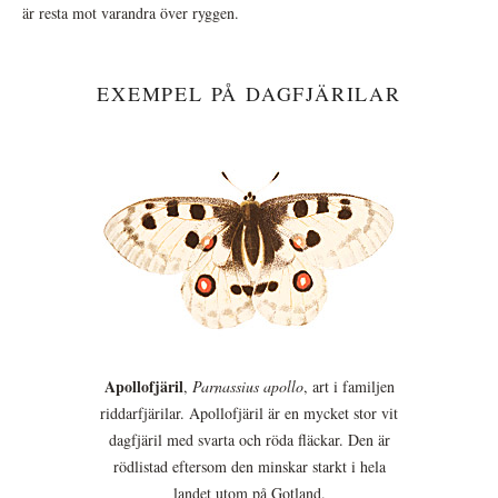
är resta mot varandra över ryggen.
EXEMPEL PÅ DAGFJÄRILAR
Apollofjäril
,
Parnassius apollo
, art i familjen
riddarfjärilar. Apollofjäril är en mycket stor vit
dagfjäril med svarta och röda fläckar. Den är
rödlistad eftersom den minskar starkt i hela
landet utom på Gotland.