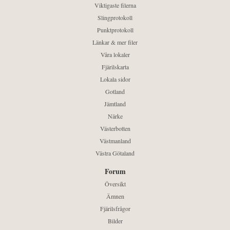
Viktigaste filerna
Slingprotokoll
Punktprotokoll
Länkar & mer filer
Våra lokaler
Fjärilskarta
Lokala sidor
Gotland
Jämtland
Närke
Västerbotten
Västmanland
Västra Götaland
Forum
Översikt
Ämnen
Fjärilsfrågor
Bilder