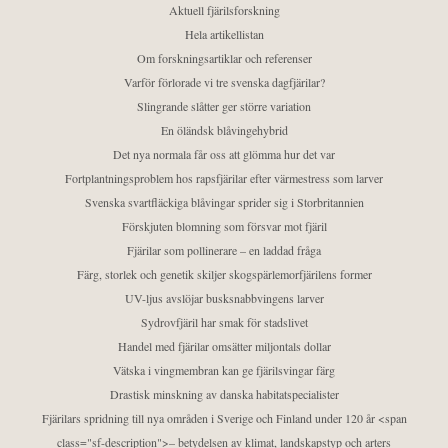
Aktuell fjärilsforskning
Hela artikellistan
Om forskningsartiklar och referenser
Varför förlorade vi tre svenska dagfjärilar?
Slingrande slåtter ger större variation
En öländsk blåvingehybrid
Det nya normala får oss att glömma hur det var
Fortplantningsproblem hos rapsfjärilar efter värmestress som larver
Svenska svartfläckiga blåvingar sprider sig i Storbritannien
Förskjuten blomning som försvar mot fjäril
Fjärilar som pollinerare – en laddad fråga
Färg, storlek och genetik skiljer skogspärlemorfjärilens former
UV-ljus avslöjar busksnabbvingens larver
Sydrovfjäril har smak för stadslivet
Handel med fjärilar omsätter miljontals dollar
Vätska i vingmembran kan ge fjärilsvingar färg
Drastisk minskning av danska habitatspecialister
Fjärilars spridning till nya områden i Sverige och Finland under 120 år <span
class="sf-description">– betydelsen av klimat, landskapstyp och arters