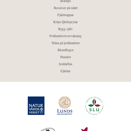
Boktips
Resurser på nätet
Fjärilsappar
Köpa fjärilsprylar
Bygg själv
Pollinatörsövervakning
Träna på pollinatörer
Blomflugor
Humlor
Solitärbin
Fjärilar