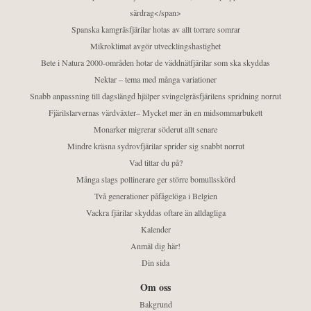
särdrag</span>
Spanska kamgräsfjärilar hotas av allt torrare somrar
Mikroklimat avgör utvecklingshastighet
Bete i Natura 2000-områden hotar de väddnätfjärilar som ska skyddas
Nektar – tema med många variationer
Snabb anpassning till dagslängd hjälper svingelgräsfjärilens spridning norrut
Fjärilslarvernas värdväxter– Mycket mer än en midsommarbukett
Monarker migrerar söderut allt senare
Mindre kräsna sydrovfjärilar sprider sig snabbt norrut
Vad tittar du på?
Många slags pollinerare ger större bomullsskörd
Två generationer påfågelöga i Belgien
Vackra fjärilar skyddas oftare än alldagliga
Kalender
Anmäl dig här!
Din sida
Om oss
Bakgrund