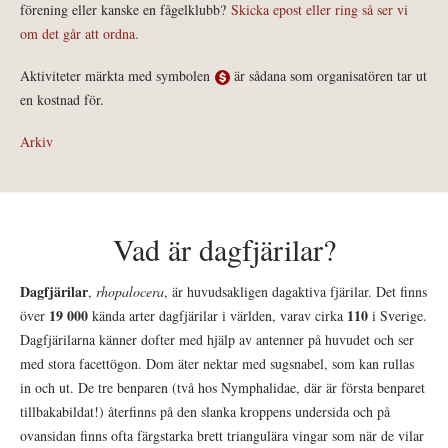
förening eller kanske en fågelklubb?
Skicka epost eller ring så ser vi
om det går att ordna.
Aktiviteter märkta med symbolen
är sådana som organisatören tar ut
en kostnad för.
Arkiv
Vad är dagfjärilar?
Dagfjärilar
,
rhopalocera
, är huvudsakligen dagaktiva fjärilar. Det finns
19 000
110
över
kända arter dagfjärilar i världen, varav cirka
i Sverige.
Dagfjärilarna känner dofter med hjälp av antenner på huvudet och ser
med stora facettögon. Dom äter nektar med sugsnabel, som kan rullas
in och ut. De tre benparen (två hos Nymphalidae, där är första benparet
tillbakabildat!) återfinns på den slanka kroppens undersida och på
ovansidan finns ofta färgstarka brett triangulära vingar som när de vilar