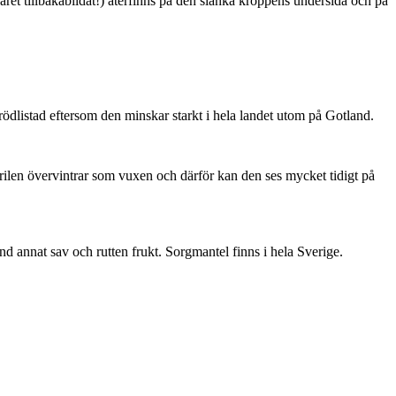
ret tillbakabildat!) återfinns på den slanka kroppens undersida och på
är rödlistad eftersom den minskar starkt i hela landet utom på Gotland.
ärilen övervintrar som vuxen och därför kan den ses mycket tidigt på
nd annat sav och rutten frukt. Sorgmantel finns i hela Sverige.