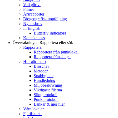
Vad gör vi
Filmer
Årsrapporter
Biogeografisk uppföljning
Nyhetsbrev
In English
Butterfly Indicators
Kontakta oss
Övervakningen
Rapportera eller sök
Rapportera
Rapportera från punktlokal
Rapportera från slinga
Hur gör man?
Broschyr
Metoder
Snabbguide
Handledning
Miljöbeskrivning
Viktigaste filerna
Slingprotokoll
Punktprotokoll
Länkar & mer filer
Våra lokaler
Fjärilskarta