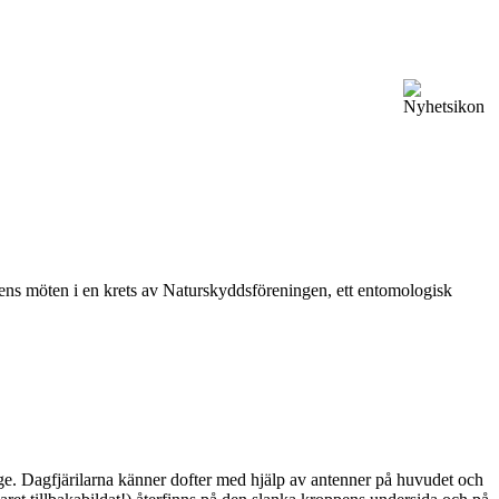
vårens möten i en krets av Naturskyddsföreningen, ett entomologisk
ge. Dagfjärilarna känner dofter med hjälp av antenner på huvudet och