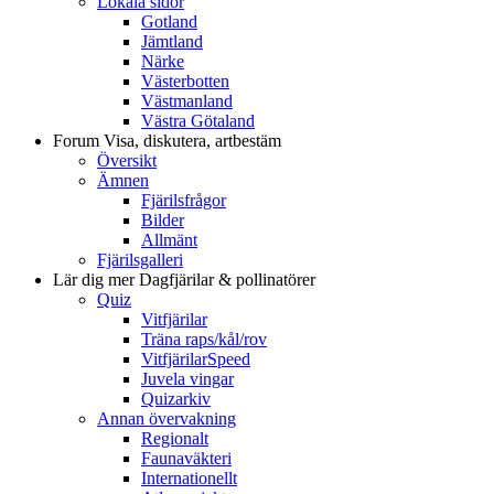
Lokala sidor
Gotland
Jämtland
Närke
Västerbotten
Västmanland
Västra Götaland
Forum
Visa, diskutera, artbestäm
Översikt
Ämnen
Fjärilsfrågor
Bilder
Allmänt
Fjärilsgalleri
Lär dig mer
Dagfjärilar & pollinatörer
Quiz
Vitfjärilar
Träna raps/kål/rov
VitfjärilarSpeed
Juvela vingar
Quizarkiv
Annan övervakning
Regionalt
Faunaväkteri
Internationellt