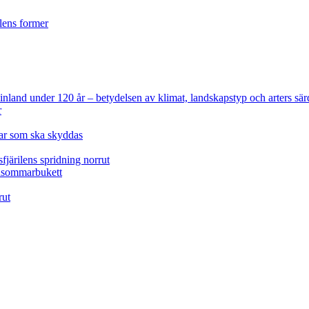
ilens former
 Finland under 120 år
– betydelsen av klimat, landskapstyp och arters sär
r
lar som ska skyddas
fjärilens spridning norrut
idsommarbukett
rut