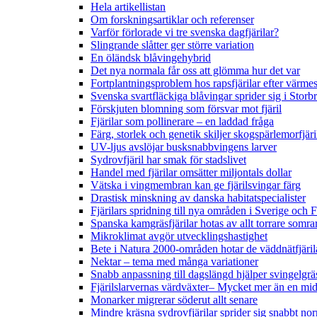
Hela artikellistan
Om forskningsartiklar och referenser
Varför förlorade vi tre svenska dagfjärilar?
Slingrande slåtter ger större variation
En öländsk blåvingehybrid
Det nya normala får oss att glömma hur det var
Fortplantningsproblem hos rapsfjärilar efter värmes
Svenska svartfläckiga blåvingar sprider sig i Storb
Förskjuten blomning som försvar mot fjäril
Fjärilar som pollinerare – en laddad fråga
Färg, storlek och genetik skiljer skogspärlemorfjär
UV-ljus avslöjar busksnabbvingens larver
Sydrovfjäril har smak för stadslivet
Handel med fjärilar omsätter miljontals dollar
Vätska i vingmembran kan ge fjärilsvingar färg
Drastisk minskning av danska habitatspecialister
Fjärilars spridning till nya områden i Sverige och
Spanska kamgräsfjärilar hotas av allt torrare somra
Mikroklimat avgör utvecklingshastighet
Bete i Natura 2000-områden hotar de väddnätfjäri
Nektar – tema med många variationer
Snabb anpassning till dagslängd hjälper svingelgräs
Fjärilslarvernas värdväxter– Mycket mer än en m
Monarker migrerar söderut allt senare
Mindre kräsna sydrovfjärilar sprider sig snabbt nor