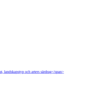
at, landskapstyp och arters särdrag</span>