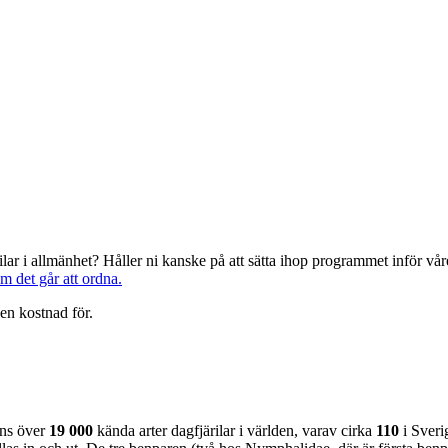
järilar i allmänhet? Håller ni kanske på att sätta ihop programmet inför 
om det går att ordna.
en kostnad för.
nns över
19 000
kända arter dagfjärilar i världen, varav cirka
110
i Sveri