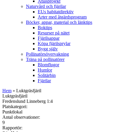
Atlasprojekt
Naturvård och fjärilar
EUs habitatdirektiv
Arter med åtgärdsprogram
Böcker, appar, material och länktips
Boktips
Resurser på nätet
Fjärilsappar
Köpa fjärilsprylar
Bygg själv
Pollinatörsövervakning
Träna på pollinatörer
Blomflugor
Humlor
Solitärbin
Fjärilar
Hem
» Luktgräsfjäril
Luktgräsfjäril
Fredenslund Linneberg 1:4
Platskategori:
Punktlokal
Antal observationer:
9
Rapportör: