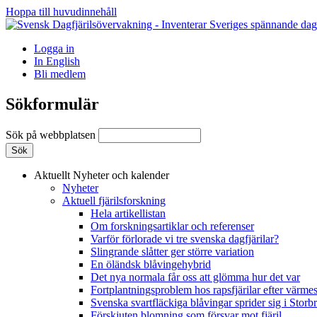
Hoppa till huvudinnehåll
Logga in
In English
Bli medlem
Sökformulär
Sök på webbplatsen
Aktuellt
Nyheter och kalender
Nyheter
Aktuell fjärilsforskning
Hela artikellistan
Om forskningsartiklar och referenser
Varför förlorade vi tre svenska dagfjärilar?
Slingrande slåtter ger större variation
En öländsk blåvingehybrid
Det nya normala får oss att glömma hur det var
Fortplantningsproblem hos rapsfjärilar efter värmes
Svenska svartfläckiga blåvingar sprider sig i Storb
Förskjuten blomning som försvar mot fjäril