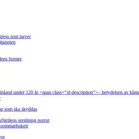
tress som larver
ritannien
ilens former
 Finland under 120 år <span class="sf-description">– betydelsen av klim
r
lar som ska skyddas
fjärilens spridning norrut
idsommarbukett
rut