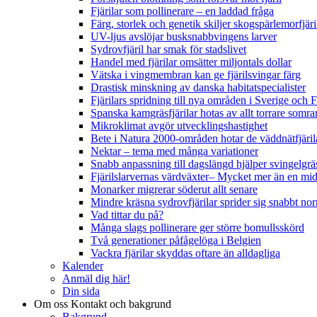
Fjärilar som pollinerare – en laddad fråga
Färg, storlek och genetik skiljer skogspärlemorfjär
UV-ljus avslöjar busksnabbvingens larver
Sydrovfjäril har smak för stadslivet
Handel med fjärilar omsätter miljontals dollar
Vätska i vingmembran kan ge fjärilsvingar färg
Drastisk minskning av danska habitatspecialister
Fjärilars spridning till nya områden i Sverige och
Spanska kamgräsfjärilar hotas av allt torrare somra
Mikroklimat avgör utvecklingshastighet
Bete i Natura 2000-områden hotar de väddnätfjäri
Nektar – tema med många variationer
Snabb anpassning till dagslängd hjälper svingelgräs
Fjärilslarvernas värdväxter– Mycket mer än en m
Monarker migrerar söderut allt senare
Mindre kräsna sydrovfjärilar sprider sig snabbt nor
Vad tittar du på?
Många slags pollinerare ger större bomullsskörd
Två generationer påfågelöga i Belgien
Vackra fjärilar skyddas oftare än alldagliga
Kalender
Anmäl dig här!
Din sida
Om oss
Kontakt och bakgrund
Bakgrund