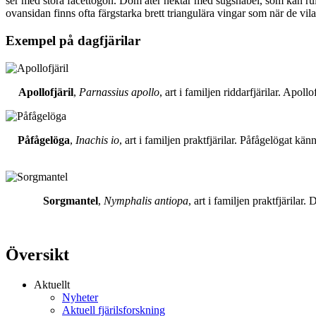
ser med stora facettögon. Dom äter nektar med sugsnabel, som kan rull
ovansidan finns ofta färgstarka brett triangulära vingar som när de vil
Exempel på dagfjärilar
Apollofjäril
,
Parnassius apollo
, art i familjen riddarfjärilar. Apol
Påfågelöga
,
Inachis io
, art i familjen praktfjärilar. Påfågelögat 
Sorgmantel
,
Nymphalis antiopa
, art i familjen praktfjärila
Översikt
Aktuellt
Nyheter
Aktuell fjärilsforskning