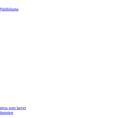
tress som larver
ritannien