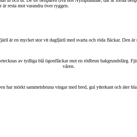
as in och ut. De tre benparen (två hos Nymphalidae, där är första benpa
ar är resta mot varandra över ryggen.
lofjäril är en mycket stor vit dagfjäril med svarta och röda fläckar. Den 
kännetecknas av tydliga blå ögonfläckar mot en rödbrun bakgrundsfärg. Fj
våren.
r. Den har mörkt sammetsbruna vingar med bred, gul ytterkant och äter bla