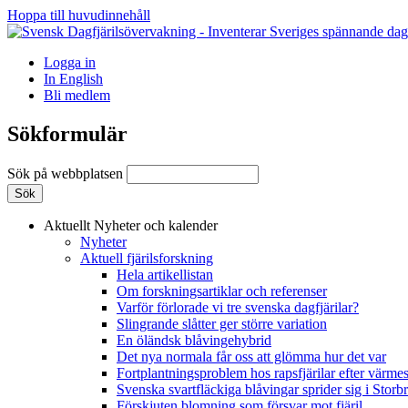
Hoppa till huvudinnehåll
Logga in
In English
Bli medlem
Sökformulär
Sök på webbplatsen
Aktuellt
Nyheter och kalender
Nyheter
Aktuell fjärilsforskning
Hela artikellistan
Om forskningsartiklar och referenser
Varför förlorade vi tre svenska dagfjärilar?
Slingrande slåtter ger större variation
En öländsk blåvingehybrid
Det nya normala får oss att glömma hur det var
Fortplantningsproblem hos rapsfjärilar efter värmes
Svenska svartfläckiga blåvingar sprider sig i Storb
Förskjuten blomning som försvar mot fjäril