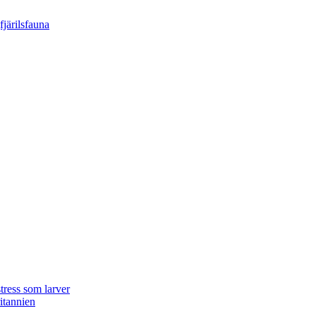
tress som larver
ritannien