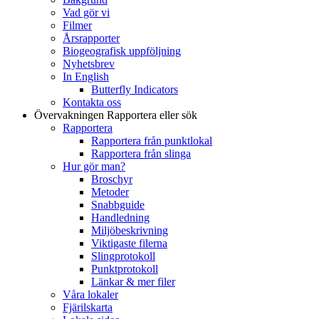
Vad gör vi
Filmer
Årsrapporter
Biogeografisk uppföljning
Nyhetsbrev
In English
Butterfly Indicators
Kontakta oss
Övervakningen
Rapportera eller sök
Rapportera
Rapportera från punktlokal
Rapportera från slinga
Hur gör man?
Broschyr
Metoder
Snabbguide
Handledning
Miljöbeskrivning
Viktigaste filerna
Slingprotokoll
Punktprotokoll
Länkar & mer filer
Våra lokaler
Fjärilskarta