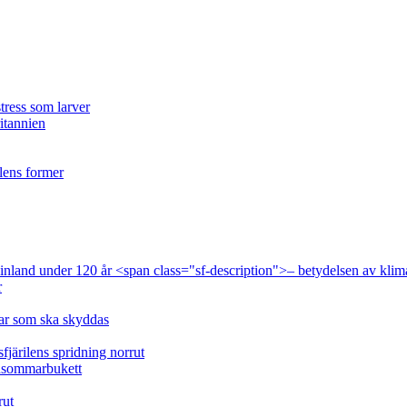
tress som larver
ritannien
ilens former
 Finland under 120 år <span class="sf-description">– betydelsen av klim
r
lar som ska skyddas
fjärilens spridning norrut
idsommarbukett
rut