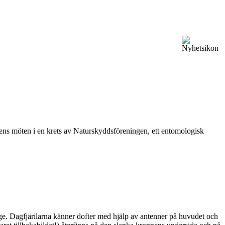
vårens möten i en krets av Naturskyddsföreningen, ett entomologisk
ge. Dagfjärilarna känner dofter med hjälp av antenner på huvudet och