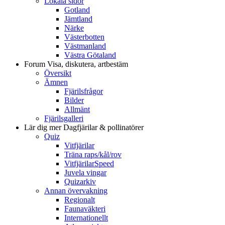
Lokala sidor
Gotland
Jämtland
Närke
Västerbotten
Västmanland
Västra Götaland
Forum
Visa, diskutera, artbestäm
Översikt
Ämnen
Fjärilsfrågor
Bilder
Allmänt
Fjärilsgalleri
Lär dig mer
Dagfjärilar & pollinatörer
Quiz
Vitfjärilar
Träna raps/kål/rov
VitfjärilarSpeed
Juvela vingar
Quizarkiv
Annan övervakning
Regionalt
Faunaväkteri
Internationellt