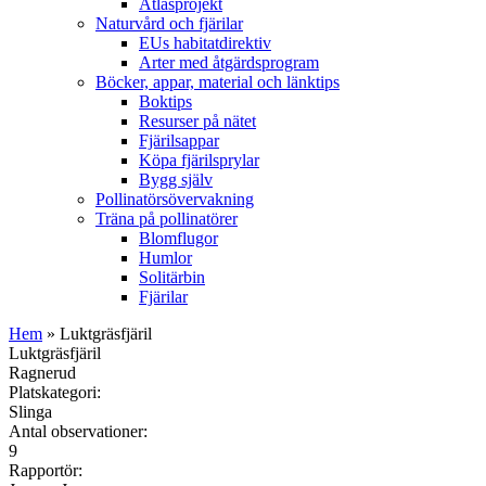
Atlasprojekt
Naturvård och fjärilar
EUs habitatdirektiv
Arter med åtgärdsprogram
Böcker, appar, material och länktips
Boktips
Resurser på nätet
Fjärilsappar
Köpa fjärilsprylar
Bygg själv
Pollinatörsövervakning
Träna på pollinatörer
Blomflugor
Humlor
Solitärbin
Fjärilar
Hem
» Luktgräsfjäril
Luktgräsfjäril
Ragnerud
Platskategori:
Slinga
Antal observationer:
9
Rapportör: