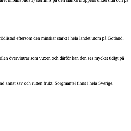
ret tillbakabildat!) återfinns på den slanka kroppens undersida och på
är rödlistad eftersom den minskar starkt i hela landet utom på Gotland.
ärilen övervintrar som vuxen och därför kan den ses mycket tidigt på
nd annat sav och rutten frukt. Sorgmantel finns i hela Sverige.