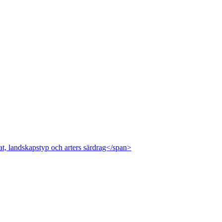
at, landskapstyp och arters särdrag</span>