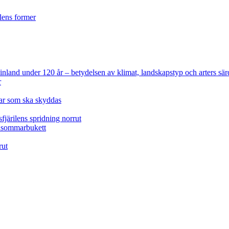
ilens former
 Finland under 120 år
– betydelsen av klimat, landskapstyp och arters sär
r
lar som ska skyddas
fjärilens spridning norrut
idsommarbukett
rut