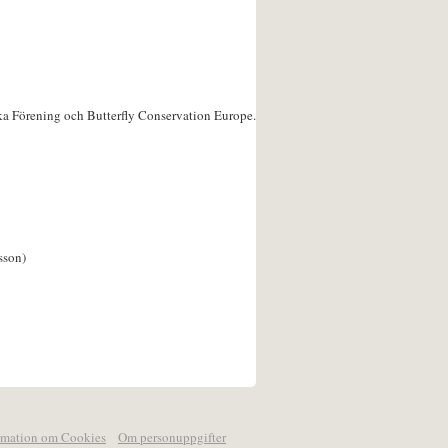
ka Förening och Butterfly Conservation Europe.
sson)
rmation om Cookies
Om personuppgifter