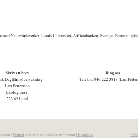
te med Naturvårdsverket, Lunds Universitet, ArtDatabanken, Sveriges Entomologis
Skriv ett brev
Ring oss
sk Dagfjärilsövervakning
Telefon: 046-222 3818 (Lars Petter
Lars Pettersson
Ekologihuset
223 62 Lund
systemet
Drupal
och är utvecklad av webbyrån
Happiness
.
Info