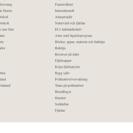
krivning
Faunaväkteri
e filerna
Internationellt
tokoll
Atlasprojekt
tokoll
Naturvård och fjärilar
 mer filer
EUs habitatdirektiv
aler
Arter med åtgärdsprogram
rta
Böcker, appar, material och länktips
idor
Boktips
Resurser på nätet
d
Fjärilsappar
Köpa fjärilsprylar
tten
Bygg själv
land
Pollinatörsövervakning
ötaland
Träna på pollinatörer
Blomflugor
Humlor
Solitärbin
Fjärilar