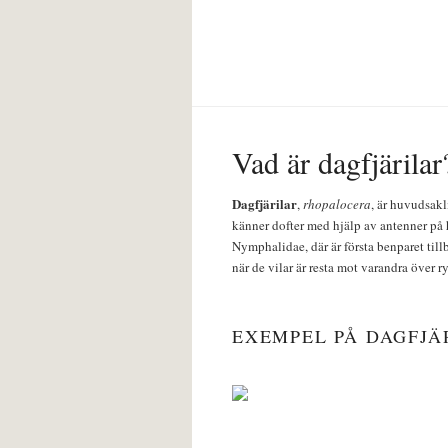
Vad är dagfjärilar
Dagfjärilar
,
rhopalocera
, är huvudsakl
känner dofter med hjälp av antenner på 
Nymphalidae, där är första benparet till
när de vilar är resta mot varandra över r
EXEMPEL PÅ DAGFJÄ