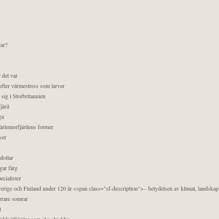
lar?
 det var
efter värmestress som larver
sig i Storbritannien
äril
ga
pärlemorfjärilens former
ver
dollar
gar färg
ecialister
 Sverige och Finland under 120 år <span class="sf-description">– betydelsen av klimat, landska
orrare somrar
t
äddnätfjärilar som ska skyddas