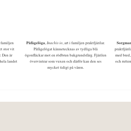
Påfågelöga
Sorgman
 i familjen
,
Inachis io
, art i familjen praktfjärilar.
t stor vit
Påfågelögat kännetecknas av tydliga blå
praktfjäri
r. Den är
ögonfläckar mot en rödbrun bakgrundsfärg. Fjärilen
med bred,
 hela landet
övervintrar som vuxen och därför kan den ses
och rutten
mycket tidigt på våren.