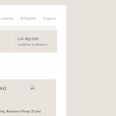
li medlem
In English
Logga in
formulär
Lär dig mer
Dagfjärilar & pollinatörer
ÅNG
ring, Kulturens Östarp 28 juni