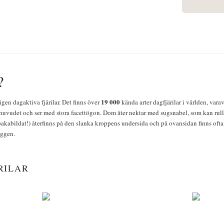
?
19 000
igen dagaktiva fjärilar. Det finns över
kända arter dagfjärilar i världen, vara
huvudet och ser med stora facettögon. Dom äter nektar med sugsnabel, som kan rulla
bakabildat!) återfinns på den slanka kroppens undersida och på ovansidan finns ofta 
yggen.
RILAR