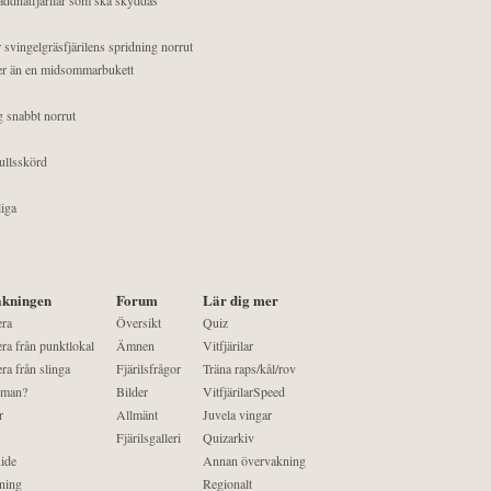
 svingelgräsfjärilens spridning norrut
mer än en midsommarbukett
g snabbt norrut
ullsskörd
liga
kningen
Forum
Lär dig mer
era
Översikt
Quiz
ra från punktlokal
Ämnen
Vitfjärilar
ra från slinga
Fjärilsfrågor
Träna raps/kål/rov
 man?
Bilder
VitfjärilarSpeed
r
Allmänt
Juvela vingar
Fjärilsgalleri
Quizarkiv
ide
Annan övervakning
ning
Regionalt