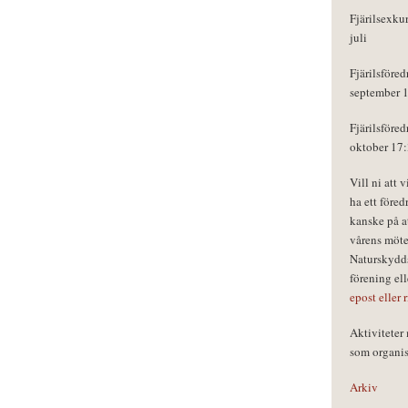
Fjärilsexku
juli
Fjärilsföred
september 
Fjärilsföred
oktober 17
Vill ni att 
ha ett föred
kanske på a
vårens möte
Naturskydds
förening el
epost eller 
Aktivitete
som organisa
Arkiv