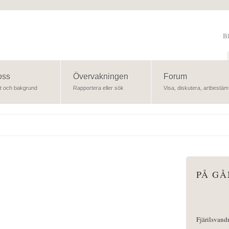
B
Sök
oss
Övervakningen
Forum
t och bakgrund
Rapportera eller sök
Visa, diskutera, artbestäm
PÅ G
Fjärilsvand