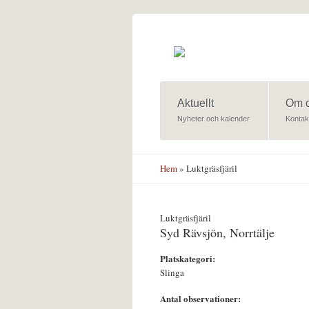
Hoppa till huvudinnehåll
Aktuellt
Om 
Nyheter och kalender
Kontak
Hem
» Luktgräsfjäril
Luktgräsfjäril
Syd Rävsjön, Norrtälje
Platskategori:
Slinga
Antal observationer: