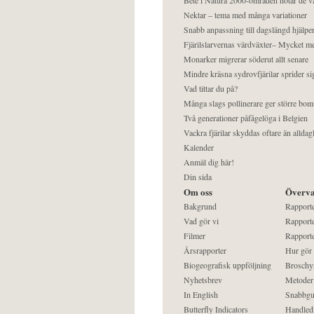
Nektar – tema med många variationer
Snabb anpassning till dagslängd hjälper
Fjärilslarvernas värdväxter– Mycket 
Monarker migrerar söderut allt senare
Mindre kräsna sydrovfjärilar sprider si
Vad tittar du på?
Många slags pollinerare ger större bom
Två generationer påfågelöga i Belgien
Vackra fjärilar skyddas oftare än alldag
Kalender
Anmäl dig här!
Din sida
Om oss
Överva
Bakgrund
Rapport
Vad gör vi
Rapporte
Filmer
Rapporte
Årsrapporter
Hur gör
Biogeografisk uppföljning
Broschy
Nyhetsbrev
Metoder
In English
Snabbgu
Butterfly Indicators
Handled