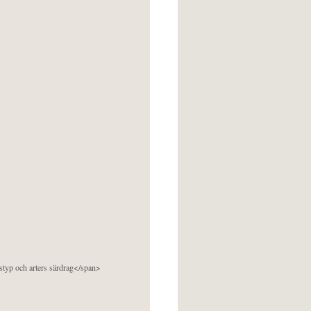
pstyp och arters särdrag</span>