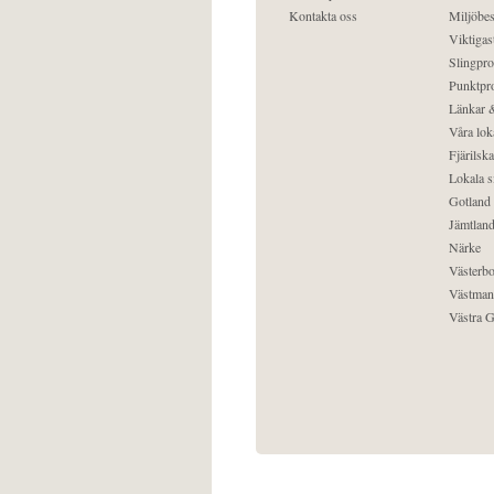
Kontakta oss
Miljöbes
Viktigast
Slingpro
Punktpro
Länkar &
Våra lok
Fjärilska
Lokala s
Gotland
Jämtlan
Närke
Västerbo
Västman
Västra G