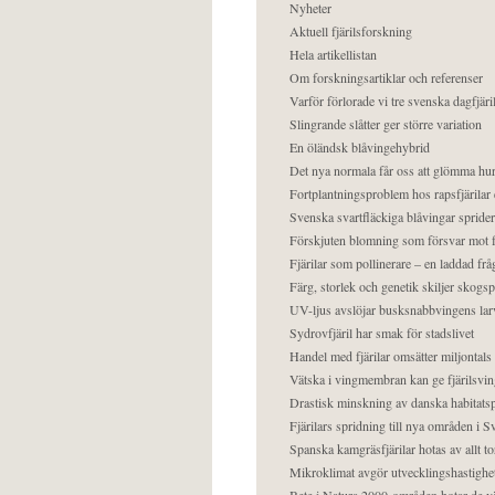
Nyheter
Aktuell fjärilsforskning
Hela artikellistan
Om forskningsartiklar och referenser
Varför förlorade vi tre svenska dagfjäri
Slingrande slåtter ger större variation
En öländsk blåvingehybrid
Det nya normala får oss att glömma hur
Fortplantningsproblem hos rapsfjärilar 
Svenska svartfläckiga blåvingar sprider 
Förskjuten blomning som försvar mot fj
Fjärilar som pollinerare – en laddad frå
Färg, storlek och genetik skiljer skogs
UV-ljus avslöjar busksnabbvingens lar
Sydrovfjäril har smak för stadslivet
Handel med fjärilar omsätter miljontals 
Vätska i vingmembran kan ge fjärilsvin
Drastisk minskning av danska habitatsp
Fjärilars spridning till nya områden i
Spanska kamgräsfjärilar hotas av allt t
Mikroklimat avgör utvecklingshastighe
Bete i Natura 2000-områden hotar de v