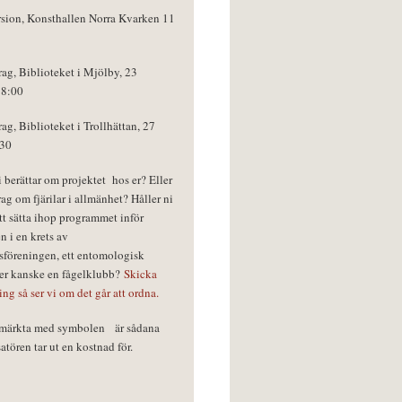
rsion, Konsthallen Norra Kvarken 11
rag, Biblioteket i Mjölby, 23
18:00
rag, Biblioteket i Trollhättan, 27
:30
vi berättar om projektet hos er? Eller
rag om fjärilar i allmänhet? Håller ni
tt sätta ihop programmet inför
n i en krets av
föreningen, ett entomologisk
ler kanske en fågelklubb?
Skicka
ring så ser vi om det går att ordna.
r märkta med symbolen
är sådana
tören tar ut en kostnad för.