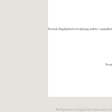
Svensk Dagfjärilsövervakning utförs i samarbe
Sven
Webbplatsen är byggd med open-source 