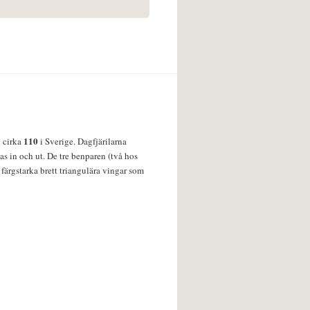
110
v cirka
i Sverige. Dagfjärilarna
s in och ut. De tre benparen (två hos
färgstarka brett triangulära vingar som