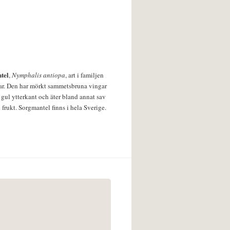
tel
,
Nymphalis antiopa
, art i familjen
lar. Den har mörkt sammetsbruna vingar
 gul ytterkant och äter bland annat sav
 frukt. Sorgmantel finns i hela Sverige.