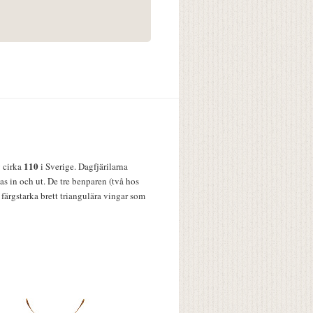
110
v cirka
i Sverige. Dagfjärilarna
s in och ut. De tre benparen (två hos
färgstarka brett triangulära vingar som