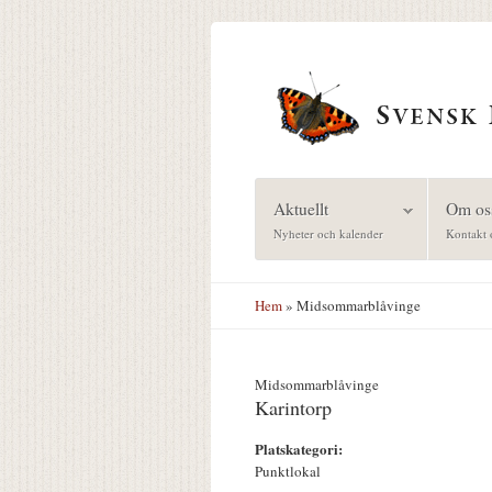
Hoppa till huvudinnehåll
Aktuellt
Om os
Nyheter och kalender
Kontakt 
Hem
» Midsommarblåvinge
Midsommarblåvinge
Karintorp
Platskategori:
Punktlokal