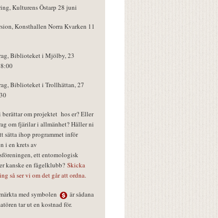
ring, Kulturens Östarp 28 juni
rsion, Konsthallen Norra Kvarken 11
rag, Biblioteket i Mjölby, 23
18:00
rag, Biblioteket i Trollhättan, 27
:30
vi berättar om projektet hos er? Eller
rag om fjärilar i allmänhet? Håller ni
tt sätta ihop programmet inför
n i en krets av
föreningen, ett entomologisk
ler kanske en fågelklubb?
Skicka
ring så ser vi om det går att ordna.
r märkta med symbolen
är sådana
tören tar ut en kostnad för.