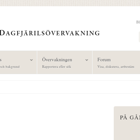
B
Sök
s
Övervakningen
Forum
och bakgrund
Rapportera eller sök
Visa, diskutera, artbestäm
PÅ G