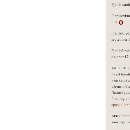
Fjärilsvand
Fjärilsexku
juli
Fjärilsföred
september 
Fjärilsföred
oktober 17
Vill ni att 
ha ett föred
kanske på a
vårens möte
Naturskydds
förening el
epost eller 
Aktivitete
som organisa