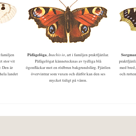
Påfågelöga
Sorgman
 i familjen
,
Inachis io
, art i familjen praktfjärilar.
t stor vit
Påfågelögat kännetecknas av tydliga blå
praktfjäri
r. Den är
ögonfläckar mot en rödbrun bakgrundsfärg. Fjärilen
med bred,
 hela landet
övervintrar som vuxen och därför kan den ses
och rutten
mycket tidigt på våren.