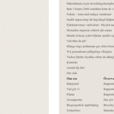
Mikroklimat avgör utvecklingshastighe
Bete i Natura 2000-områden hotar de v
Nektar – tema med många variationer
Snabb anpassning till dagslängd hjälper
Fjärilslarvernas värdväxter– Mycket 
Monarker migrerar söderut allt senare
Mindre kräsna sydrovfjärilar sprider si
Vad tittar du på?
Många slags pollinerare ger större bom
Två generationer påfågelöga i Belgien
Vackra fjärilar skyddas oftare än alldag
Kalender
Anmäl dig här!
Din sida
Om oss
Överva
Bakgrund
Rapport
Vad gör vi
Rapporte
Filmer
Rapporte
Årsrapporter
Hur gör
Biogeografisk uppföljning
Broschy
Nyhetsbrev
Metoder