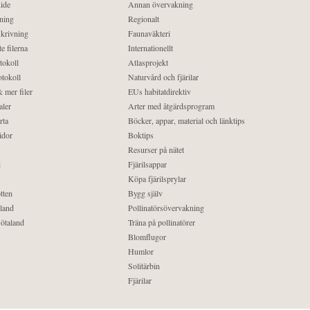
ide
Annan övervakning
ning
Regionalt
krivning
Faunaväkteri
e filerna
Internationellt
tokoll
Atlasprojekt
tokoll
Naturvård och fjärilar
 mer filer
EUs habitatdirektiv
aler
Arter med åtgärdsprogram
rta
Böcker, appar, material och länktips
idor
Boktips
Resurser på nätet
d
Fjärilsappar
Köpa fjärilsprylar
tten
Bygg själv
land
Pollinatörsövervakning
ötaland
Träna på pollinatörer
Blomflugor
Humlor
Solitärbin
Fjärilar