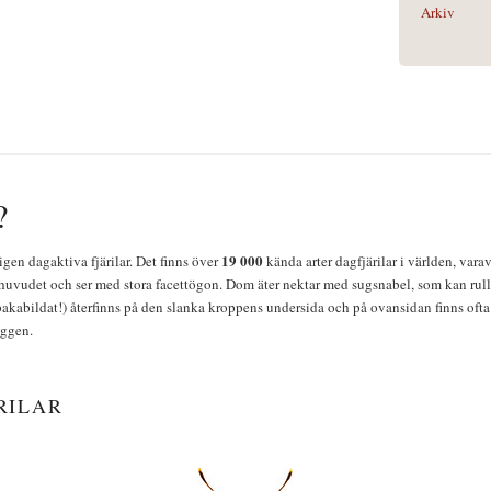
Arkiv
?
19 000
igen dagaktiva fjärilar. Det finns över
kända arter dagfjärilar i världen, vara
huvudet och ser med stora facettögon. Dom äter nektar med sugsnabel, som kan rulla
bakabildat!) återfinns på den slanka kroppens undersida och på ovansidan finns ofta 
yggen.
RILAR