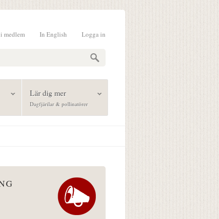
li medlem
In English
Logga in
formulär
Lär dig mer
Dagfjärilar & pollinatörer
ÅNG