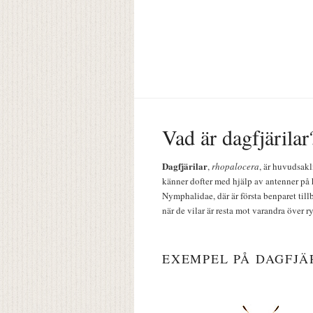
Vad är dagfjärilar
Dagfjärilar
,
rhopalocera
, är huvudsakl
känner dofter med hjälp av antenner på 
Nymphalidae, där är första benparet till
när de vilar är resta mot varandra över r
EXEMPEL PÅ DAGFJÄ