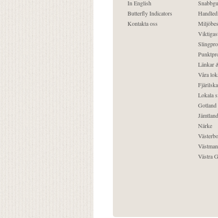
In English
Snabbgu
Butterfly Indicators
Handled
Kontakta oss
Miljöbes
Viktigast
Slingpro
Punktpro
Länkar &
Våra lok
Fjärilska
Lokala s
Gotland
Jämtlan
Närke
Västerbo
Västman
Västra G