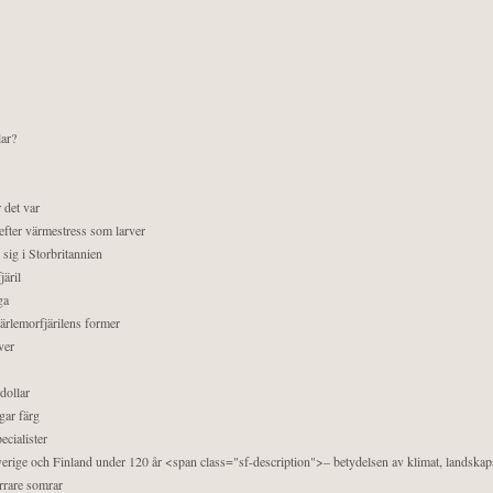
lar?
 det var
efter värmestress som larver
sig i Storbritannien
äril
ga
pärlemorfjärilens former
ver
dollar
gar färg
ecialister
 Sverige och Finland under 120 år <span class="sf-description">– betydelsen av klimat, landska
orrare somrar