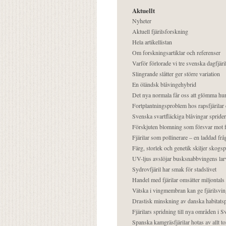
Aktuellt
Nyheter
Aktuell fjärilsforskning
Hela artikellistan
Om forskningsartiklar och referenser
Varför förlorade vi tre svenska dagfjäri
Slingrande slåtter ger större variation
En öländsk blåvingehybrid
Det nya normala får oss att glömma hur
Fortplantningsproblem hos rapsfjärilar 
Svenska svartfläckiga blåvingar sprider 
Förskjuten blomning som försvar mot fj
Fjärilar som pollinerare – en laddad frå
Färg, storlek och genetik skiljer skogs
UV-ljus avslöjar busksnabbvingens lar
Sydrovfjäril har smak för stadslivet
Handel med fjärilar omsätter miljontals 
Vätska i vingmembran kan ge fjärilsvin
Drastisk minskning av danska habitatsp
Fjärilars spridning till nya områden i
Spanska kamgräsfjärilar hotas av allt t