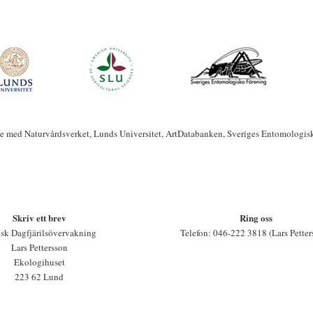
te med Naturvårdsverket, Lunds Universitet, ArtDatabanken, Sveriges Entomologis
Skriv ett brev
Ring oss
sk Dagfjärilsövervakning
Telefon: 046-222 3818 (Lars Petter
Lars Pettersson
Ekologihuset
223 62 Lund