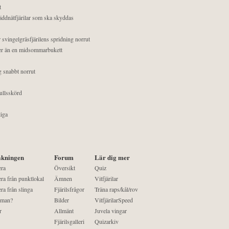
t
äddnätfjärilar som ska skyddas
 svingelgräsfjärilens spridning norrut
mer än en midsommarbukett
g snabbt norrut
ullsskörd
liga
kningen
Forum
Lär dig mer
era
Översikt
Quiz
ra från punktlokal
Ämnen
Vitfjärilar
ra från slinga
Fjärilsfrågor
Träna raps/kål/rov
 man?
Bilder
VitfjärilarSpeed
r
Allmänt
Juvela vingar
Fjärilsgalleri
Quizarkiv