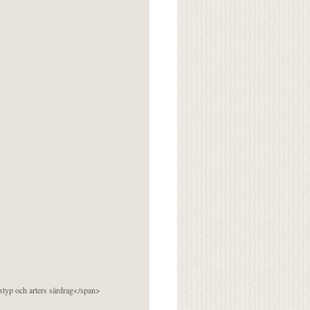
pstyp och arters särdrag</span>