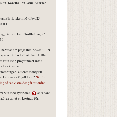
rsion, Konsthallen Norra Kvarken 11
rag, Biblioteket i Mjölby, 23
18:00
rag, Biblioteket i Trollhättan, 27
:30
vi berättar om projektet hos er? Eller
rag om fjärilar i allmänhet? Håller ni
tt sätta ihop programmet inför
n i en krets av
föreningen, ett entomologisk
ler kanske en fågelklubb?
Skicka
ring så ser vi om det går att ordna.
r märkta med symbolen
är sådana
tören tar ut en kostnad för.