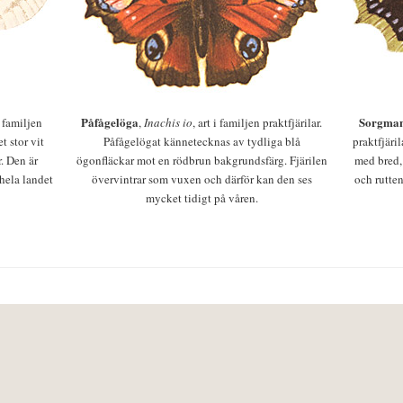
Påfågelöga
Sorgman
 i familjen
,
Inachis io
, art i familjen praktfjärilar.
t stor vit
Påfågelögat kännetecknas av tydliga blå
praktfjäri
r. Den är
ögonfläckar mot en rödbrun bakgrundsfärg. Fjärilen
med bred,
 hela landet
övervintrar som vuxen och därför kan den ses
och rutten
mycket tidigt på våren.