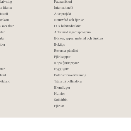
krivning
Faunaväkteri
e filerna
Internationellt
tokoll
Atlasprojekt
tokoll
Naturvård och fjärilar
 mer filer
EUs habitatdirektiv
aler
Arter med åtgärdsprogram
rta
Böcker, appar, material och länktips
idor
Boktips
Resurser på nätet
d
Fjärilsappar
Köpa fjärilsprylar
tten
Bygg själv
land
Pollinatörsövervakning
ötaland
Träna på pollinatörer
Blomflugor
Humlor
Solitärbin
Fjärilar