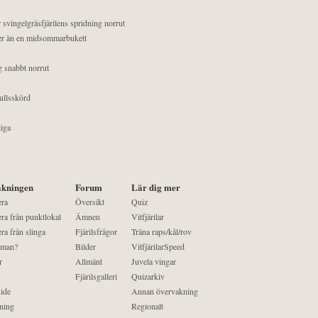
 svingelgräsfjärilens spridning norrut
mer än en midsommarbukett
g snabbt norrut
ullsskörd
liga
kningen
Forum
Lär dig mer
era
Översikt
Quiz
ra från punktlokal
Ämnen
Vitfjärilar
ra från slinga
Fjärilsfrågor
Träna raps/kål/rov
 man?
Bilder
VitfjärilarSpeed
r
Allmänt
Juvela vingar
Fjärilsgalleri
Quizarkiv
ide
Annan övervakning
ning
Regionalt