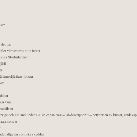
lar?
 det var
efter värmestress som larver
sig i Storbritannien
äril
ga
pärlemorfjärilens former
ver
dollar
gar färg
ecialister
 Sverige och Finland under 120 år <span class="sf-description">– betydelsen av klimat, landska
orrare somrar
t
äddnätfjärilar som ska skyddas