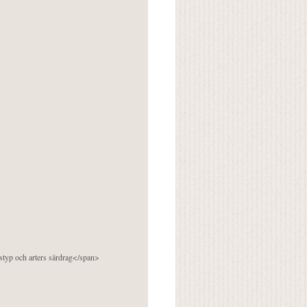
pstyp och arters särdrag</span>