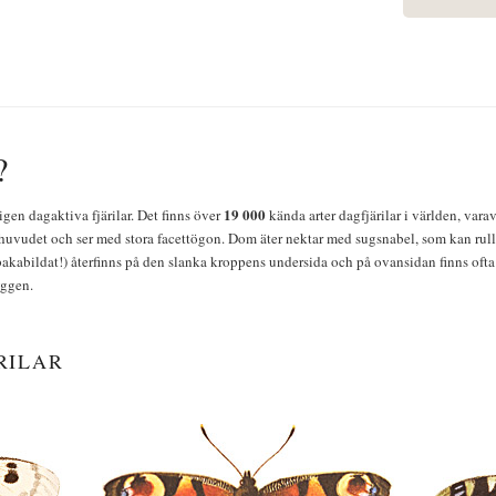
?
19 000
igen dagaktiva fjärilar. Det finns över
kända arter dagfjärilar i världen, vara
huvudet och ser med stora facettögon. Dom äter nektar med sugsnabel, som kan rulla
bakabildat!) återfinns på den slanka kroppens undersida och på ovansidan finns ofta 
yggen.
RILAR