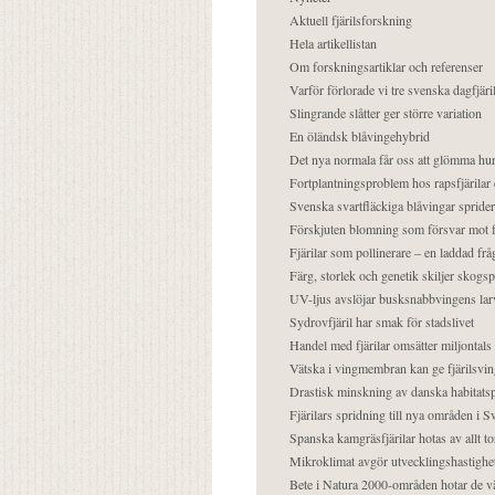
Aktuell fjärilsforskning
Hela artikellistan
Om forskningsartiklar och referenser
Varför förlorade vi tre svenska dagfjäri
Slingrande slåtter ger större variation
En öländsk blåvingehybrid
Det nya normala får oss att glömma hur
Fortplantningsproblem hos rapsfjärilar 
Svenska svartfläckiga blåvingar sprider 
Förskjuten blomning som försvar mot fj
Fjärilar som pollinerare – en laddad frå
Färg, storlek och genetik skiljer skogs
UV-ljus avslöjar busksnabbvingens lar
Sydrovfjäril har smak för stadslivet
Handel med fjärilar omsätter miljontals 
Vätska i vingmembran kan ge fjärilsvin
Drastisk minskning av danska habitatsp
Fjärilars spridning till nya områden i
Spanska kamgräsfjärilar hotas av allt t
Mikroklimat avgör utvecklingshastighe
Bete i Natura 2000-områden hotar de v