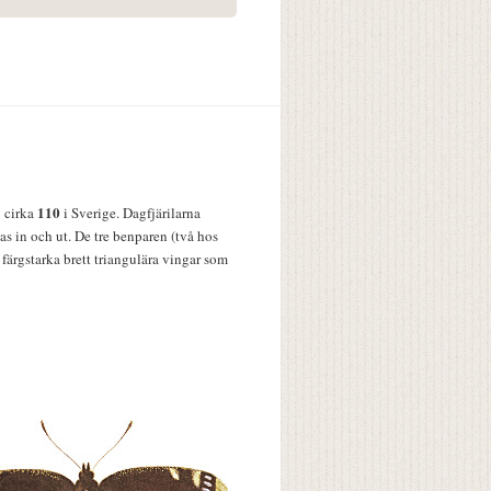
110
v cirka
i Sverige. Dagfjärilarna
s in och ut. De tre benparen (två hos
färgstarka brett triangulära vingar som