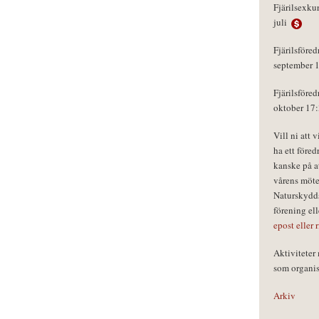
Fjärilsexku
juli
Fjärilsföred
september 
Fjärilsföred
oktober 17
Vill ni att 
ha ett föred
kanske på a
vårens möte
Naturskydds
förening el
epost eller 
Aktivitete
som organisa
Arkiv