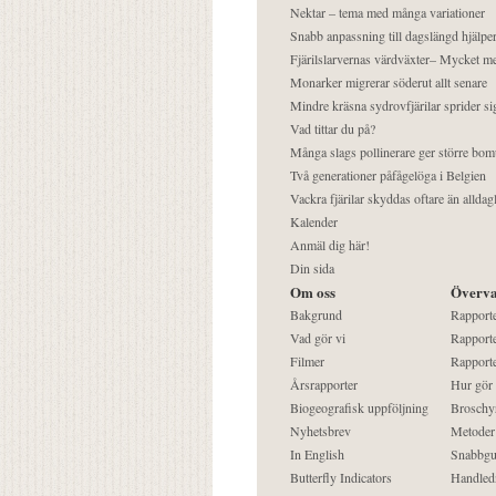
Nektar – tema med många variationer
Snabb anpassning till dagslängd hjälper
Fjärilslarvernas värdväxter– Mycket 
Monarker migrerar söderut allt senare
Mindre kräsna sydrovfjärilar sprider si
Vad tittar du på?
Många slags pollinerare ger större bom
Två generationer påfågelöga i Belgien
Vackra fjärilar skyddas oftare än alldag
Kalender
Anmäl dig här!
Din sida
Om oss
Överva
Bakgrund
Rapport
Vad gör vi
Rapporte
Filmer
Rapporte
Årsrapporter
Hur gör
Biogeografisk uppföljning
Broschy
Nyhetsbrev
Metoder
In English
Snabbgu
Butterfly Indicators
Handled