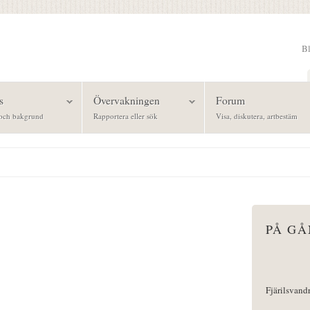
B
Sök
s
Övervakningen
Forum
och bakgrund
Rapportera eller sök
Visa, diskutera, artbestäm
PÅ G
Fjärilsvand