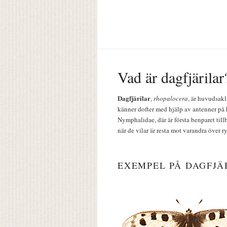
Vad är dagfjärilar
Dagfjärilar
,
rhopalocera
, är huvudsakl
känner dofter med hjälp av antenner på 
Nymphalidae, där är första benparet till
när de vilar är resta mot varandra över r
EXEMPEL PÅ DAGFJÄ