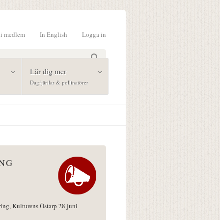
li medlem
In English
Logga in
formulär
Lär dig mer
Dagfjärilar & pollinatörer
ÅNG
ring, Kulturens Östarp 28 juni