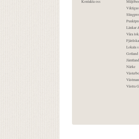
Kontakta oss
Miljöbes
Viktigast
Slingpro
Punktpro
Länkar &
Våra lok
Fjärilska
Lokala s
Gotland
Jämtlan
Närke
Västerbo
Västman
Västra G