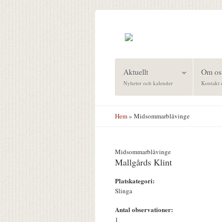
Hoppa till huvudinnehåll
Aktuellt
Om os
Nyheter och kalender
Kontakt 
Hem
» Midsommarblåvinge
Midsommarblåvinge
Mallgårds Klint
Platskategori:
Slinga
Antal observationer:
1