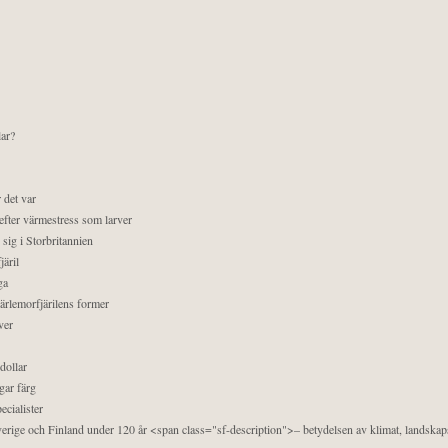
lar?
 det var
efter värmestress som larver
sig i Storbritannien
äril
ga
pärlemorfjärilens former
ver
dollar
gar färg
ecialister
 Sverige och Finland under 120 år <span class="sf-description">– betydelsen av klimat, landska