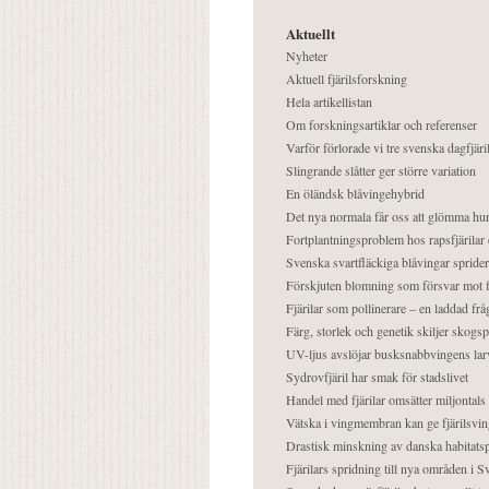
Aktuellt
Nyheter
Aktuell fjärilsforskning
Hela artikellistan
Om forskningsartiklar och referenser
Varför förlorade vi tre svenska dagfjäri
Slingrande slåtter ger större variation
En öländsk blåvingehybrid
Det nya normala får oss att glömma hur
Fortplantningsproblem hos rapsfjärilar 
Svenska svartfläckiga blåvingar sprider 
Förskjuten blomning som försvar mot fj
Fjärilar som pollinerare – en laddad frå
Färg, storlek och genetik skiljer skogs
UV-ljus avslöjar busksnabbvingens lar
Sydrovfjäril har smak för stadslivet
Handel med fjärilar omsätter miljontals 
Vätska i vingmembran kan ge fjärilsvin
Drastisk minskning av danska habitatsp
Fjärilars spridning till nya områden i