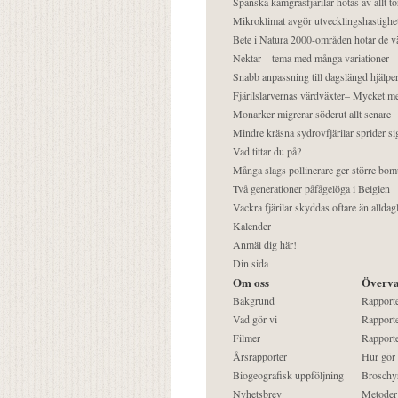
Spanska kamgräsfjärilar hotas av allt t
Mikroklimat avgör utvecklingshastighe
Bete i Natura 2000-områden hotar de v
Nektar – tema med många variationer
Snabb anpassning till dagslängd hjälper
Fjärilslarvernas värdväxter– Mycket 
Monarker migrerar söderut allt senare
Mindre kräsna sydrovfjärilar sprider si
Vad tittar du på?
Många slags pollinerare ger större bom
Två generationer påfågelöga i Belgien
Vackra fjärilar skyddas oftare än alldag
Kalender
Anmäl dig här!
Din sida
Om oss
Överva
Bakgrund
Rapport
Vad gör vi
Rapporte
Filmer
Rapporte
Årsrapporter
Hur gör
Biogeografisk uppföljning
Broschy
Nyhetsbrev
Metoder