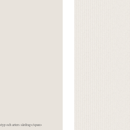
pstyp och arters särdrag</span>