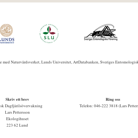
te med Naturvårdsverket, Lunds Universitet, ArtDatabanken, Sveriges Entomologis
Skriv ett brev
Ring oss
sk Dagfjärilsövervakning
Telefon: 046-222 3818 (Lars Petter
Lars Pettersson
Ekologihuset
223 62 Lund