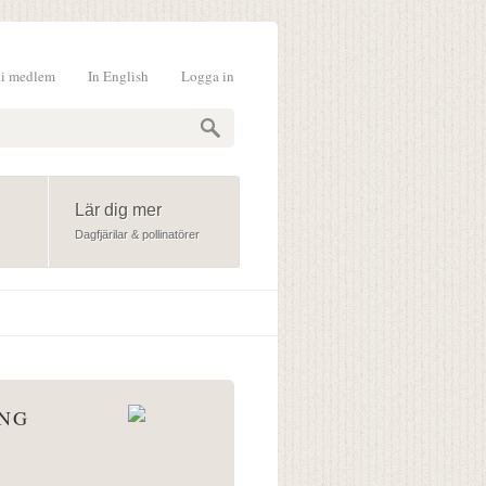
li medlem
In English
Logga in
formulär
Lär dig mer
Dagfjärilar & pollinatörer
ÅNG