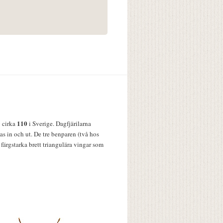
110
v cirka
i Sverige. Dagfjärilarna
s in och ut. De tre benparen (två hos
färgstarka brett triangulära vingar som