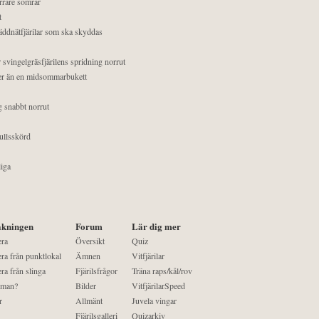
orrare somrar
t
äddnätfjärilar som ska skyddas
 svingelgräsfjärilens spridning norrut
mer än en midsommarbukett
g snabbt norrut
ullsskörd
liga
kningen
Forum
Lär dig mer
era
Översikt
Quiz
ra från punktlokal
Ämnen
Vitfjärilar
ra från slinga
Fjärilsfrågor
Träna raps/kål/rov
 man?
Bilder
VitfjärilarSpeed
r
Allmänt
Juvela vingar
Fjärilsgalleri
Quizarkiv