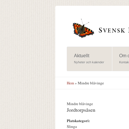
Hoppa till huvudinnehåll
Aktuellt
Om 
Nyheter och kalender
Kontak
Hem
» Mindre blåvinge
Mindre blåvinge
Jordtorpsåsen
Platskategori:
Slinga