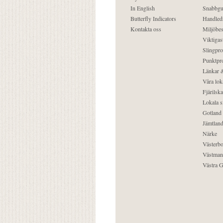
In English
Snabbgu
Butterfly Indicators
Handled
Kontakta oss
Miljöbes
Viktigast
Slingpro
Punktpro
Länkar &
Våra lok
Fjärilska
Lokala s
Gotland
Jämtlan
Närke
Västerbo
Västman
Västra G