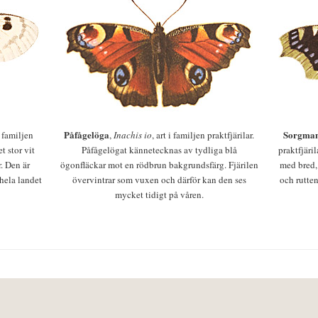
Påfågelöga
Sorgman
 i familjen
,
Inachis io
, art i familjen praktfjärilar.
t stor vit
Påfågelögat kännetecknas av tydliga blå
praktfjäri
r. Den är
ögonfläckar mot en rödbrun bakgrundsfärg. Fjärilen
med bred,
 hela landet
övervintrar som vuxen och därför kan den ses
och rutten
mycket tidigt på våren.