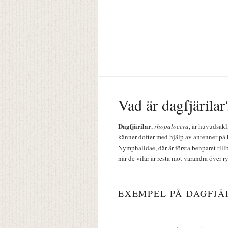
Vad är dagfjärilar
Dagfjärilar
,
rhopalocera
, är huvudsakl
känner dofter med hjälp av antenner på 
Nymphalidae, där är första benparet till
när de vilar är resta mot varandra över r
EXEMPEL PÅ DAGFJÄ