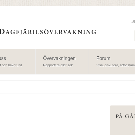
B
Sök
oss
Övervakningen
Forum
t och bakgrund
Rapportera eller sök
Visa, diskutera, artbestäm
PÅ G