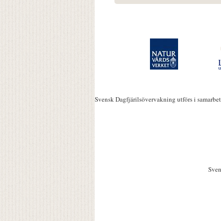
Svensk Dagfjärilsövervakning utförs i samarbe
Sven