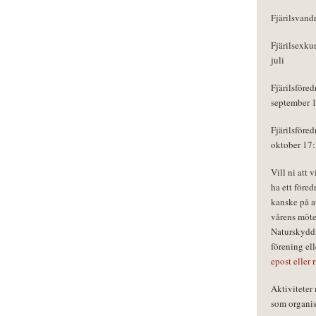
Fjärilsvand
Fjärilsexku
juli
Fjärilsföred
september 
Fjärilsföred
oktober 17
Vill ni att 
ha ett föred
kanske på a
vårens möte
Naturskydds
förening el
epost eller 
Aktivitete
som organisa