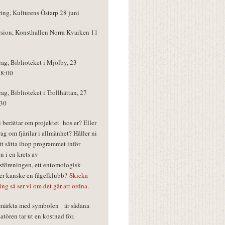
ring, Kulturens Östarp 28 juni
rsion, Konsthallen Norra Kvarken 11
rag, Biblioteket i Mjölby, 23
18:00
rag, Biblioteket i Trollhättan, 27
:30
vi berättar om projektet hos er? Eller
rag om fjärilar i allmänhet? Håller ni
tt sätta ihop programmet inför
n i en krets av
föreningen, ett entomologisk
ler kanske en fågelklubb?
Skicka
ring så ser vi om det går att ordna.
r märkta med symbolen
är sådana
tören tar ut en kostnad för.