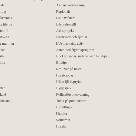
ide
Annan övervakning
ning
Regionalt
krivning
Faunaväkteri
e filerna
Internationellt
tokoll
Atlasprojekt
tokoll
Naturvård och fjärilar
 mer filer
EUs habitatdirektiv
aler
Arter med åtgärdsprogram
rta
Böcker, appar, material och länktips
idor
Boktips
Resurser på nätet
d
Fjärilsappar
Köpa fjärilsprylar
tten
Bygg själv
land
Pollinatörsövervakning
ötaland
Träna på pollinatörer
Blomflugor
Humlor
Solitärbin
Fjärilar