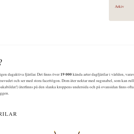
Arkiv
?
19 000
igen dagaktiva fjärilar. Det finns över
kända arter dagfjärilar i världen, vara
huvudet och ser med stora facettögon. Dom äter nektar med sugsnabel, som kan rulla
bakabildat!) återfinns på den slanka kroppens undersida och på ovansidan finns ofta 
yggen.
RILAR