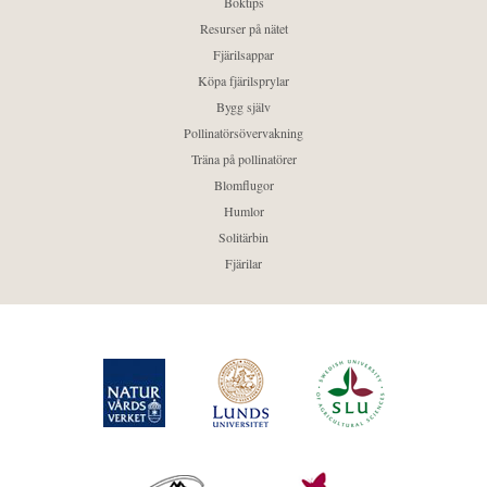
Boktips
Resurser på nätet
Fjärilsappar
Köpa fjärilsprylar
Bygg själv
Pollinatörsövervakning
Träna på pollinatörer
Blomflugor
Humlor
Solitärbin
Fjärilar