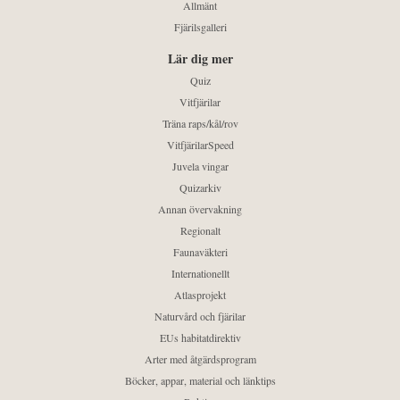
Allmänt
Fjärilsgalleri
Lär dig mer
Quiz
Vitfjärilar
Träna raps/kål/rov
VitfjärilarSpeed
Juvela vingar
Quizarkiv
Annan övervakning
Regionalt
Faunaväkteri
Internationellt
Atlasprojekt
Naturvård och fjärilar
EUs habitatdirektiv
Arter med åtgärdsprogram
Böcker, appar, material och länktips