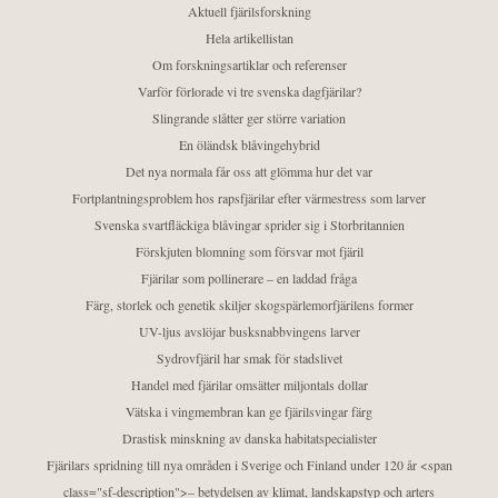
Aktuell fjärilsforskning
Hela artikellistan
Om forskningsartiklar och referenser
Varför förlorade vi tre svenska dagfjärilar?
Slingrande slåtter ger större variation
En öländsk blåvingehybrid
Det nya normala får oss att glömma hur det var
Fortplantningsproblem hos rapsfjärilar efter värmestress som larver
Svenska svartfläckiga blåvingar sprider sig i Storbritannien
Förskjuten blomning som försvar mot fjäril
Fjärilar som pollinerare – en laddad fråga
Färg, storlek och genetik skiljer skogspärlemorfjärilens former
UV-ljus avslöjar busksnabbvingens larver
Sydrovfjäril har smak för stadslivet
Handel med fjärilar omsätter miljontals dollar
Vätska i vingmembran kan ge fjärilsvingar färg
Drastisk minskning av danska habitatspecialister
Fjärilars spridning till nya områden i Sverige och Finland under 120 år <span
class="sf-description">– betydelsen av klimat, landskapstyp och arters