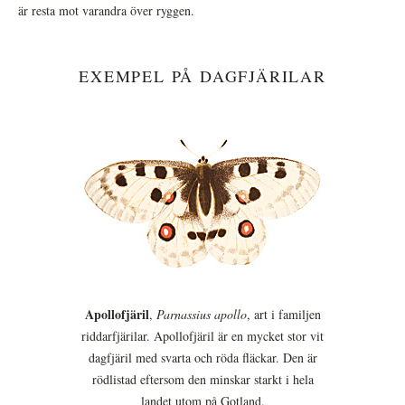
är resta mot varandra över ryggen.
EXEMPEL PÅ DAGFJÄRILAR
Apollofjäril
,
Parnassius apollo
, art i familjen
riddarfjärilar. Apollofjäril är en mycket stor vit
dagfjäril med svarta och röda fläckar. Den är
rödlistad eftersom den minskar starkt i hela
landet utom på Gotland.