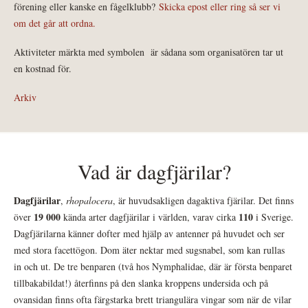
förening eller kanske en fågelklubb?
Skicka epost eller ring så ser vi
om det går att ordna.
Aktiviteter märkta med symbolen
är sådana som organisatören tar ut
en kostnad för.
Arkiv
Vad är dagfjärilar?
Dagfjärilar
,
rhopalocera
, är huvudsakligen dagaktiva fjärilar. Det finns
19 000
110
över
kända arter dagfjärilar i världen, varav cirka
i Sverige.
Dagfjärilarna känner dofter med hjälp av antenner på huvudet och ser
med stora facettögon. Dom äter nektar med sugsnabel, som kan rullas
in och ut. De tre benparen (två hos Nymphalidae, där är första benparet
tillbakabildat!) återfinns på den slanka kroppens undersida och på
ovansidan finns ofta färgstarka brett triangulära vingar som när de vilar