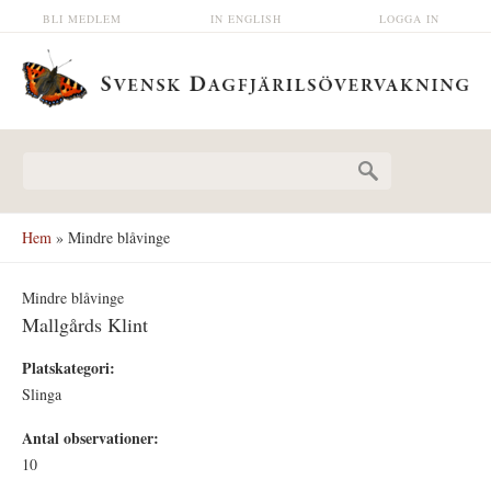
Hoppa till huvudinnehåll
BLI MEDLEM
IN ENGLISH
LOGGA IN
Sökformulär
Hem
» Mindre blåvinge
Mindre blåvinge
Mallgårds Klint
Platskategori:
Slinga
Antal observationer:
10