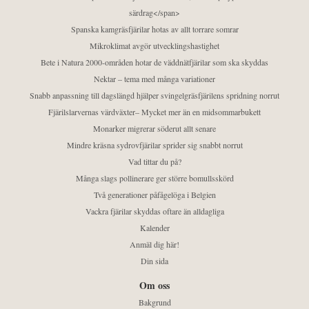
särdrag</span>
Spanska kamgräsfjärilar hotas av allt torrare somrar
Mikroklimat avgör utvecklingshastighet
Bete i Natura 2000-områden hotar de väddnätfjärilar som ska skyddas
Nektar – tema med många variationer
Snabb anpassning till dagslängd hjälper svingelgräsfjärilens spridning norrut
Fjärilslarvernas värdväxter– Mycket mer än en midsommarbukett
Monarker migrerar söderut allt senare
Mindre kräsna sydrovfjärilar sprider sig snabbt norrut
Vad tittar du på?
Många slags pollinerare ger större bomullsskörd
Två generationer påfågelöga i Belgien
Vackra fjärilar skyddas oftare än alldagliga
Kalender
Anmäl dig här!
Din sida
Om oss
Bakgrund