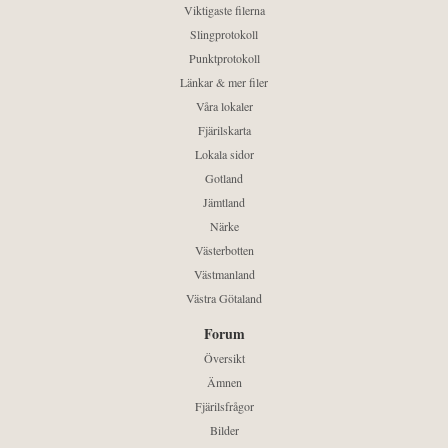
Viktigaste filerna
Slingprotokoll
Punktprotokoll
Länkar & mer filer
Våra lokaler
Fjärilskarta
Lokala sidor
Gotland
Jämtland
Närke
Västerbotten
Västmanland
Västra Götaland
Forum
Översikt
Ämnen
Fjärilsfrågor
Bilder