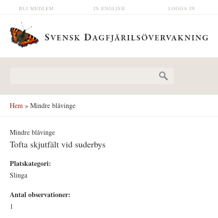
Hoppa till huvudinnehåll
BLI MEDLEM
IN ENGLISH
LOGGA IN
Sökformulär
Hem
» Mindre blåvinge
Mindre blåvinge
Tofta skjutfält vid suderbys
Platskategori:
Slinga
Antal observationer:
1