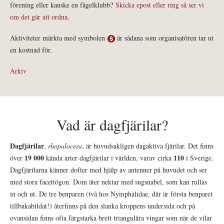
förening eller kanske en fågelklubb?
Skicka epost eller ring så ser vi
om det går att ordna.
Aktiviteter märkta med symbolen
är sådana som organisatören tar ut
en kostnad för.
Arkiv
Vad är dagfjärilar?
Dagfjärilar
,
rhopalocera
, är huvudsakligen dagaktiva fjärilar. Det finns
19 000
110
över
kända arter dagfjärilar i världen, varav cirka
i Sverige.
Dagfjärilarna känner dofter med hjälp av antenner på huvudet och ser
med stora facettögon. Dom äter nektar med sugsnabel, som kan rullas
in och ut. De tre benparen (två hos Nymphalidae, där är första benparet
tillbakabildat!) återfinns på den slanka kroppens undersida och på
ovansidan finns ofta färgstarka brett triangulära vingar som när de vilar