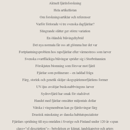
Aktuell fjärilsforskning
Hela artikellistan
Om forskningsartiklar och referenser
Varför förlorade vi tre svenska dagfjärilar?
Slingrande slåtter ger större variation
En öländsk blåvingehybrid
Det nya normala får oss att glömma hur det var
Fortplantningsproblem hos rapsfjärilar efter värmestress som larver
Svenska svartfläckiga blåvingar sprider sig i Storbritannien
Förskjuten blomning som försvar mot fjäril
Fjärilar som pollinerare – en laddad fråga
Färg, storlek och genetik skiljer skogspärlemorfjärilens former
UV-ljus avslöjar busksnabbvingens larver
Sydrovfjäril har smak för stadslivet
Handel med fjärilar omsätter miljontals dollar
Vätska i vingmembran kan ge fjärilsvingar färg
Drastisk minskning av danska habitatspecialister
Fjärilars spridning till nya områden i Sverige och Finland under 120 år <span
class="sf-description">– betydelsen av klimat, landskapstyp och arters