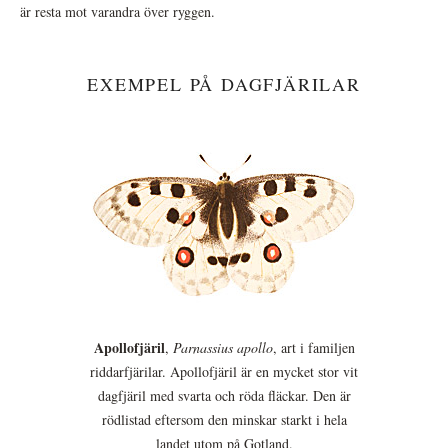
är resta mot varandra över ryggen.
EXEMPEL PÅ DAGFJÄRILAR
Apollofjäril
,
Parnassius apollo
, art i familjen
riddarfjärilar. Apollofjäril är en mycket stor vit
dagfjäril med svarta och röda fläckar. Den är
rödlistad eftersom den minskar starkt i hela
landet utom på Gotland.