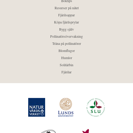
Boktips
Resurser på nätet
Fjärilsappar
Köpa fjärilsprylar
Bygg själv
Pollinatörsövervakning
Träna på pollinatörer
Blomflugor
Humlor
Solitärbin
Fjärilar