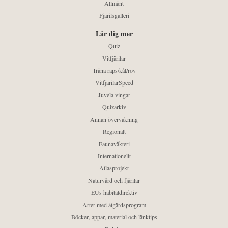
Allmänt
Fjärilsgalleri
Lär dig mer
Quiz
Vitfjärilar
Träna raps/kål/rov
VitfjärilarSpeed
Juvela vingar
Quizarkiv
Annan övervakning
Regionalt
Faunaväkteri
Internationellt
Atlasprojekt
Naturvård och fjärilar
EUs habitatdirektiv
Arter med åtgärdsprogram
Böcker, appar, material och länktips