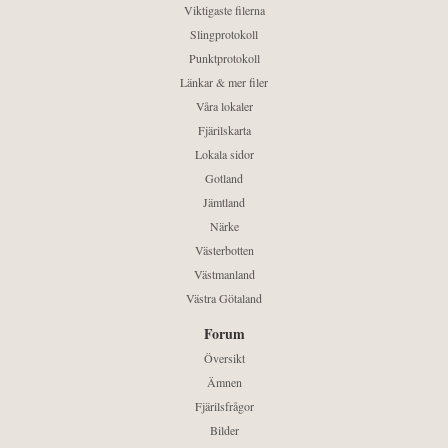
Viktigaste filerna
Slingprotokoll
Punktprotokoll
Länkar & mer filer
Våra lokaler
Fjärilskarta
Lokala sidor
Gotland
Jämtland
Närke
Västerbotten
Västmanland
Västra Götaland
Forum
Översikt
Ämnen
Fjärilsfrågor
Bilder