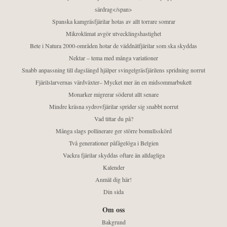
särdrag</span>
Spanska kamgräsfjärilar hotas av allt torrare somrar
Mikroklimat avgör utvecklingshastighet
Bete i Natura 2000-områden hotar de väddnätfjärilar som ska skyddas
Nektar – tema med många variationer
Snabb anpassning till dagslängd hjälper svingelgräsfjärilens spridning norrut
Fjärilslarvernas värdväxter– Mycket mer än en midsommarbukett
Monarker migrerar söderut allt senare
Mindre kräsna sydrovfjärilar sprider sig snabbt norrut
Vad tittar du på?
Många slags pollinerare ger större bomullsskörd
Två generationer påfågelöga i Belgien
Vackra fjärilar skyddas oftare än alldagliga
Kalender
Anmäl dig här!
Din sida
Om oss
Bakgrund