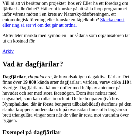
Vill ni att vi berättar om projektet hos er? Eller ha ett föredrag om
fjärilar i allmänhet? Håller ni kanske på att sätta ihop programmet
inför vårens möten i en krets av Naturskyddsföreningen, ett
entomologisk förening eller kanske en fågelklubb?
Skicka epost
eller ring så ser vi om det går att ordna.
Aktiviteter märkta med symbolen
är sådana som organisatören tar
ut en kostnad för.
Arkiv
Vad är dagfjärilar?
Dagfjärilar
,
rhopalocera
, är huvudsakligen dagaktiva fjärilar. Det
finns över
19 000
kända arter dagfjärilar i världen, varav cirka
110
i
Sverige. Dagfjärilarna känner dofter med hjälp av antenner på
huvudet och ser med stora facettögon. Dom äter nektar med
sugsnabel, som kan rullas in och ut. De tre benparen (två hos
Nymphalidae, där är första benparet tillbakabildat!) återfinns på den
slanka kroppens undersida och på ovansidan finns ofta färgstarka
brett triangulära vingar som när de vilar är resta mot varandra över
ryggen.
Exempel på dagfjärilar