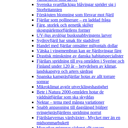
Svenska svartfläckiga blåvingar sprider sig i
Storbritannien
Förskjuten blomning som försvar mot fjäril
Fjärilar som pollinerare – en laddad fråga
Färg, storlek och genetik skiljer
skogspärlemorfjärilens former
UV-ljus avslöjar busksnabbvingens larver
Sydrovfjäril har smak för stadslivet
Handel med fjärilar omsätter miljontals dollar
Vätska i vingmembran kan ge fjärilsvingar färg
Drastisk minskning av danska habitatspecialister
Fjärilars spridning till nya områden i Sverige och
Finland under 120 år
– betydelsen av klimat,
landskapstyp och arters särdrag
Spanska kamgräsfjärilar hotas av allt torrare
somrar
Mikroklimat avgör utvecklingshastighet
Bete i Natura 2000-områden hotar de
väddnätfjärilar som ska skyddas
Nektar – tema med många variationer
Snabb anpassning till dagslängd hjälper
svingelgräsfjärilens spridning norrut
Fjärilslarvernas värdväxter– Mycket mer än en
midsommarbukett
Monarker migrerar söderut allt senare