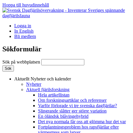
Hoppa till huvudinnehåll
Logga in
In English
Bli medlem
Sökformulär
Sök på webbplatsen
Aktuellt
Nyheter och kalender
Nyheter
Aktuell fjärilsforskning
Hela artikellistan
Om forskningsartiklar och referenser
Varför förlorade vi tre svenska dagfjärilar?
Slingrande slåtter ger större variation
En öländsk blåvingehybrid
Det nya normala får oss att glömma hur det var
Fortplantningsproblem hos rapsfjärilar efter
värmestress som larver