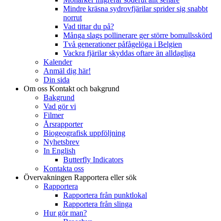
Mindre kräsna sydrovfjärilar sprider sig snabbt
norrut
Vad tittar du på?
Många slags pollinerare ger större bomullsskörd
Två generationer påfågelöga i Belgien
Vackra fjärilar skyddas oftare än alldagliga
Kalender
Anmäl dig här!
Din sida
Om oss
Kontakt och bakgrund
Bakgrund
Vad gör vi
Filmer
Årsrapporter
Biogeografisk uppföljning
Nyhetsbrev
In English
Butterfly Indicators
Kontakta oss
Övervakningen
Rapportera eller sök
Rapportera
Rapportera från punktlokal
Rapportera från slinga
Hur gör man?