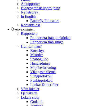
Årsrapporter
Biogeografisk uppföljning
Nyhetsbrev
In English
Butterfly Indicators
Kontakta oss
Övervakningen
Rapportera
Rapportera från punktlokal
Rapportera från slinga
Hur gör man?
Broschyr
Metoder
Snabbguide
Handledning
Miljöbeskrivning
Viktigaste filerna
Slingprotokoll
Punktprotokoll
Länkar & mer filer
Våra lokaler
Fjärilskarta
Lokala sidor
Gotland
Jämtland