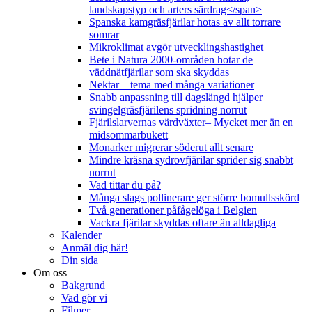
landskapstyp och arters särdrag</span>
Spanska kamgräsfjärilar hotas av allt torrare
somrar
Mikroklimat avgör utvecklingshastighet
Bete i Natura 2000-områden hotar de
väddnätfjärilar som ska skyddas
Nektar – tema med många variationer
Snabb anpassning till dagslängd hjälper
svingelgräsfjärilens spridning norrut
Fjärilslarvernas värdväxter– Mycket mer än en
midsommarbukett
Monarker migrerar söderut allt senare
Mindre kräsna sydrovfjärilar sprider sig snabbt
norrut
Vad tittar du på?
Många slags pollinerare ger större bomullsskörd
Två generationer påfågelöga i Belgien
Vackra fjärilar skyddas oftare än alldagliga
Kalender
Anmäl dig här!
Din sida
Om oss
Bakgrund
Vad gör vi
Filmer