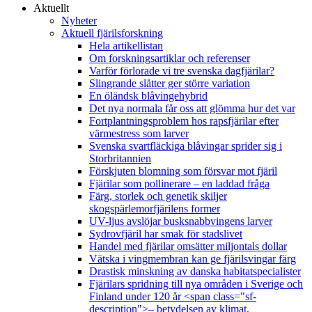
Aktuellt
Nyheter
Aktuell fjärilsforskning
Hela artikellistan
Om forskningsartiklar och referenser
Varför förlorade vi tre svenska dagfjärilar?
Slingrande slåtter ger större variation
En öländsk blåvingehybrid
Det nya normala får oss att glömma hur det var
Fortplantningsproblem hos rapsfjärilar efter
värmestress som larver
Svenska svartfläckiga blåvingar sprider sig i
Storbritannien
Förskjuten blomning som försvar mot fjäril
Fjärilar som pollinerare – en laddad fråga
Färg, storlek och genetik skiljer
skogspärlemorfjärilens former
UV-ljus avslöjar busksnabbvingens larver
Sydrovfjäril har smak för stadslivet
Handel med fjärilar omsätter miljontals dollar
Vätska i vingmembran kan ge fjärilsvingar färg
Drastisk minskning av danska habitatspecialister
Fjärilars spridning till nya områden i Sverige och
Finland under 120 år <span class="sf-
description">– betydelsen av klimat,