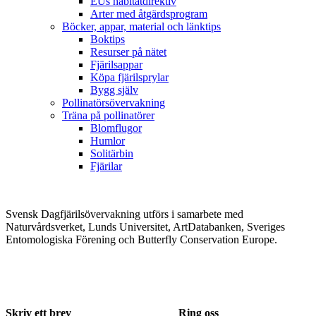
EUs habitatdirektiv
Arter med åtgärdsprogram
Böcker, appar, material och länktips
Boktips
Resurser på nätet
Fjärilsappar
Köpa fjärilsprylar
Bygg själv
Pollinatörsövervakning
Träna på pollinatörer
Blomflugor
Humlor
Solitärbin
Fjärilar
Svensk Dagfjärilsövervakning utförs i samarbete med
Naturvårdsverket, Lunds Universitet, ArtDatabanken, Sveriges
Entomologiska Förening och Butterfly Conservation Europe.
Skriv ett brev
Ring oss