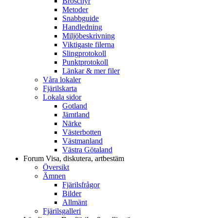
Broschyr
Metoder
Snabbguide
Handledning
Miljöbeskrivning
Viktigaste filerna
Slingprotokoll
Punktprotokoll
Länkar & mer filer
Våra lokaler
Fjärilskarta
Lokala sidor
Gotland
Jämtland
Närke
Västerbotten
Västmanland
Västra Götaland
Forum
Visa, diskutera, artbestäm
Översikt
Ämnen
Fjärilsfrågor
Bilder
Allmänt
Fjärilsgalleri