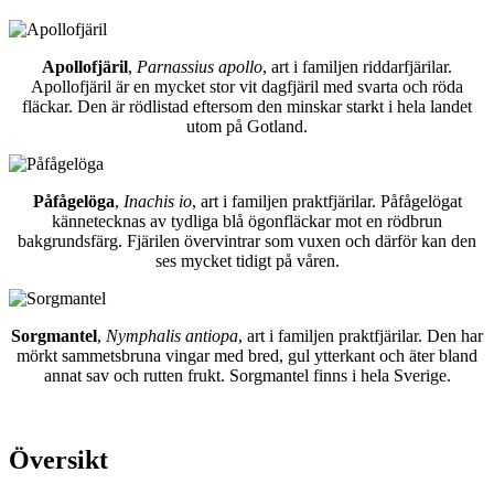
Apollofjäril
,
Parnassius apollo
, art i familjen riddarfjärilar.
Apollofjäril är en mycket stor vit dagfjäril med svarta och röda
fläckar. Den är rödlistad eftersom den minskar starkt i hela landet
utom på Gotland.
Påfågelöga
,
Inachis io
, art i familjen praktfjärilar. Påfågelögat
kännetecknas av tydliga blå ögonfläckar mot en rödbrun
bakgrundsfärg. Fjärilen övervintrar som vuxen och därför kan den
ses mycket tidigt på våren.
Sorgmantel
,
Nymphalis antiopa
, art i familjen praktfjärilar. Den har
mörkt sammetsbruna vingar med bred, gul ytterkant och äter bland
annat sav och rutten frukt. Sorgmantel finns i hela Sverige.
Översikt