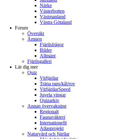
Närke
Västerbotten
Västmanland
Västra Götaland
Forum
Översikt
Ämnen
Fjärilsfrågor
Bilder
Allmänt
Fjärilsgalleri
Lär dig mer
Quiz
Vitfjärilar
Träna raps/kål/rov
VitfjärilarSpeed
Juvela vingar
Quizarkiv
Annan övervakning
Regionalt
Faunaväkteri
Internationellt
Atlasprojekt
Naturvård och fjärilar