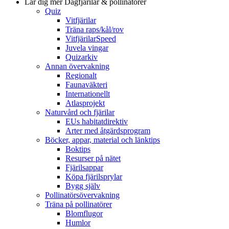
Lär dig mer
Dagfjärilar & pollinatörer
Quiz
Vitfjärilar
Träna raps/kål/rov
VitfjärilarSpeed
Juvela vingar
Quizarkiv
Annan övervakning
Regionalt
Faunaväkteri
Internationellt
Atlasprojekt
Naturvård och fjärilar
EUs habitatdirektiv
Arter med åtgärdsprogram
Böcker, appar, material och länktips
Boktips
Resurser på nätet
Fjärilsappar
Köpa fjärilsprylar
Bygg själv
Pollinatörsövervakning
Träna på pollinatörer
Blomflugor
Humlor