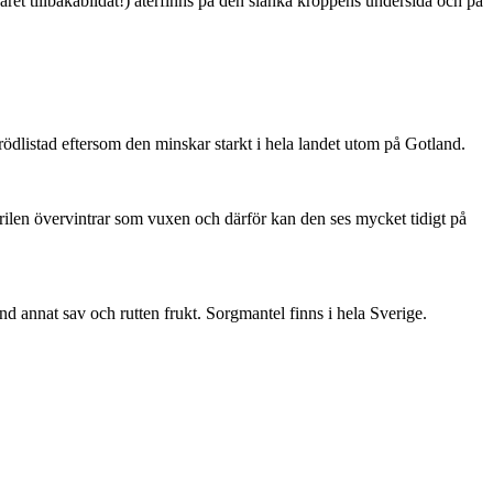
ret tillbakabildat!) återfinns på den slanka kroppens undersida och på
är rödlistad eftersom den minskar starkt i hela landet utom på Gotland.
ärilen övervintrar som vuxen och därför kan den ses mycket tidigt på
nd annat sav och rutten frukt. Sorgmantel finns i hela Sverige.