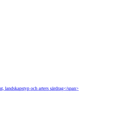
at, landskapstyp och arters särdrag</span>