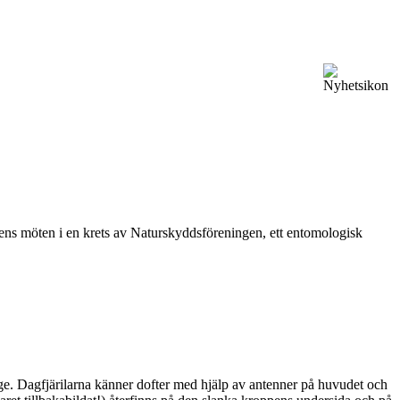
vårens möten i en krets av Naturskyddsföreningen, ett entomologisk
ge. Dagfjärilarna känner dofter med hjälp av antenner på huvudet och