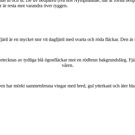
as in och ut. De tre benparen (två hos Nymphalidae, där är första benpa
ar är resta mot varandra över ryggen.
lofjäril är en mycket stor vit dagfjäril med svarta och röda fläckar. Den 
kännetecknas av tydliga blå ögonfläckar mot en rödbrun bakgrundsfärg. Fj
våren.
r. Den har mörkt sammetsbruna vingar med bred, gul ytterkant och äter bla