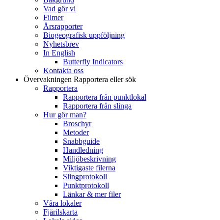
Vad gör vi
Filmer
Årsrapporter
Biogeografisk uppföljning
Nyhetsbrev
In English
Butterfly Indicators
Kontakta oss
Övervakningen
Rapportera eller sök
Rapportera
Rapportera från punktlokal
Rapportera från slinga
Hur gör man?
Broschyr
Metoder
Snabbguide
Handledning
Miljöbeskrivning
Viktigaste filerna
Slingprotokoll
Punktprotokoll
Länkar & mer filer
Våra lokaler
Fjärilskarta