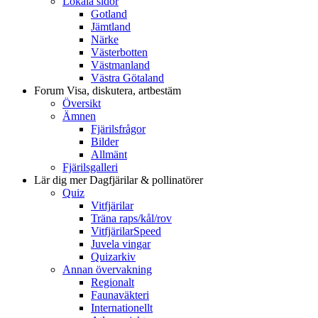
Lokala sidor
Gotland
Jämtland
Närke
Västerbotten
Västmanland
Västra Götaland
Forum
Visa, diskutera, artbestäm
Översikt
Ämnen
Fjärilsfrågor
Bilder
Allmänt
Fjärilsgalleri
Lär dig mer
Dagfjärilar & pollinatörer
Quiz
Vitfjärilar
Träna raps/kål/rov
VitfjärilarSpeed
Juvela vingar
Quizarkiv
Annan övervakning
Regionalt
Faunaväkteri
Internationellt