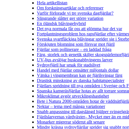
Hela artikellistan
Om forskningsartiklar och referenser
Varför förlorade vi tre svenska dagfjärilar?
Slingrande slåtter ger större variation
En öländsk blåvingehybrid
Det nya normala får oss att glömma hur det var
Fortplantningsproblem hos rapsfjärilar efter värmes
Svenska svartfläckiga blåvingar sprider sig i Storb
Förskjuten blomning som försvar mot fjäril
Fjärilar som pollinerare – en laddad fråga
Färg, storlek och genetik skiljer skogspärlemorfjär
UV-ljus avslöjar busksnabbvingens larver
Sydrovfjäril har smak för stadslivet
Handel med fjärilar omsätter miljontals dollar
Vätska i vingmembran kan ge fjärilsvingar färg
Drastisk minskning av danska habitatspecialister
Fjärilars spridning till nya områden i Sverige och
Spanska kamgräsfjärilar hotas av allt torrare somra
Mikroklimat avgör utvecklingshastighet
Bete i Natura 2000-områden hotar de väddnätfjäri
Nektar – tema med många variationer
Snabb anpassning till dagslängd hjälper svingelgräs
Fjärilslarvernas värdväxter– Mycket mer än en m
Monarker migrerar söderut allt senare
Mindre kräsna sydrovfjärilar sprider sig snabbt nor