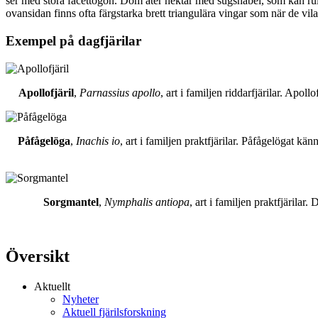
ser med stora facettögon. Dom äter nektar med sugsnabel, som kan rull
ovansidan finns ofta färgstarka brett triangulära vingar som när de vil
Exempel på dagfjärilar
Apollofjäril
,
Parnassius apollo
, art i familjen riddarfjärilar. Apol
Påfågelöga
,
Inachis io
, art i familjen praktfjärilar. Påfågelögat 
Sorgmantel
,
Nymphalis antiopa
, art i familjen praktfjärila
Översikt
Aktuellt
Nyheter
Aktuell fjärilsforskning