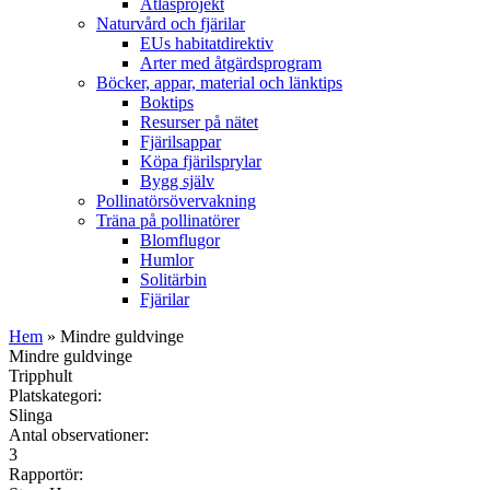
Atlasprojekt
Naturvård och fjärilar
EUs habitatdirektiv
Arter med åtgärdsprogram
Böcker, appar, material och länktips
Boktips
Resurser på nätet
Fjärilsappar
Köpa fjärilsprylar
Bygg själv
Pollinatörsövervakning
Träna på pollinatörer
Blomflugor
Humlor
Solitärbin
Fjärilar
Hem
» Mindre guldvinge
Mindre guldvinge
Tripphult
Platskategori:
Slinga
Antal observationer:
3
Rapportör: