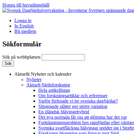
Hoppa till huvudinnehåll
Logga in
In English
Bli medlem
Sökformulär
Sök på webbplatsen
Aktuellt
Nyheter och kalender
Nyheter
Aktuell fjärilsforskning
Hela artikellistan
Om forskningsartiklar och referenser
Varför förlorade vi tre svenska dagfjärilar?
Slingrande slåtter ger större variation
En öländsk blåvingehybrid
Det nya normala får oss att glömma hur det var
Fortplantningsproblem hos rapsfjärilar efter värmes
Svenska svartfläckiga blåvingar sprider sig i Storb
Förskjuten blomning som försvar mot fjäril