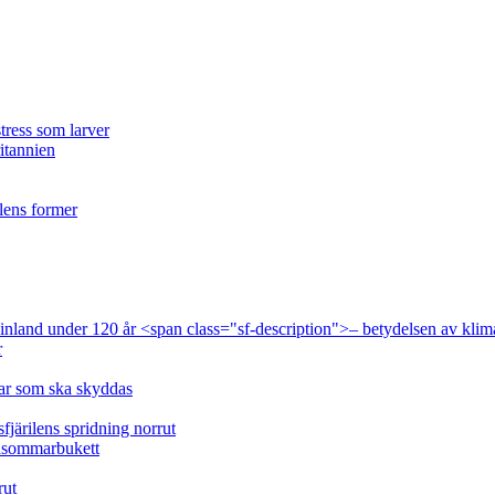
tress som larver
ritannien
ilens former
 Finland under 120 år <span class="sf-description">– betydelsen av klim
r
lar som ska skyddas
fjärilens spridning norrut
idsommarbukett
rut