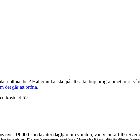
järilar i allmänhet? Håller ni kanske på att sätta ihop programmet inför 
om det går att ordna.
en kostnad för.
nns över
19 000
kända arter dagfjärilar i världen, varav cirka
110
i Sveri