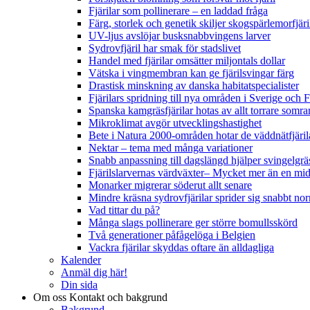
Fjärilar som pollinerare – en laddad fråga
Färg, storlek och genetik skiljer skogspärlemorfjär
UV-ljus avslöjar busksnabbvingens larver
Sydrovfjäril har smak för stadslivet
Handel med fjärilar omsätter miljontals dollar
Vätska i vingmembran kan ge fjärilsvingar färg
Drastisk minskning av danska habitatspecialister
Fjärilars spridning till nya områden i Sverige och
Spanska kamgräsfjärilar hotas av allt torrare somra
Mikroklimat avgör utvecklingshastighet
Bete i Natura 2000-områden hotar de väddnätfjäri
Nektar – tema med många variationer
Snabb anpassning till dagslängd hjälper svingelgräs
Fjärilslarvernas värdväxter– Mycket mer än en m
Monarker migrerar söderut allt senare
Mindre kräsna sydrovfjärilar sprider sig snabbt nor
Vad tittar du på?
Många slags pollinerare ger större bomullsskörd
Två generationer påfågelöga i Belgien
Vackra fjärilar skyddas oftare än alldagliga
Kalender
Anmäl dig här!
Din sida
Om oss
Kontakt och bakgrund
Bakgrund