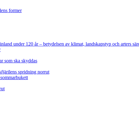
ilens former
 Finland under 120 år
– betydelsen av klimat, landskapstyp och arters sär
r
lar som ska skyddas
fjärilens spridning norrut
idsommarbukett
rut