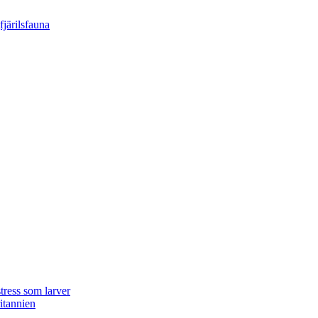
tress som larver
ritannien