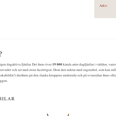
Arkiv
?
19 000
igen dagaktiva fjärilar. Det finns över
kända arter dagfjärilar i världen, vara
huvudet och ser med stora facettögon. Dom äter nektar med sugsnabel, som kan rulla
bakabildat!) återfinns på den slanka kroppens undersida och på ovansidan finns ofta 
yggen.
RILAR