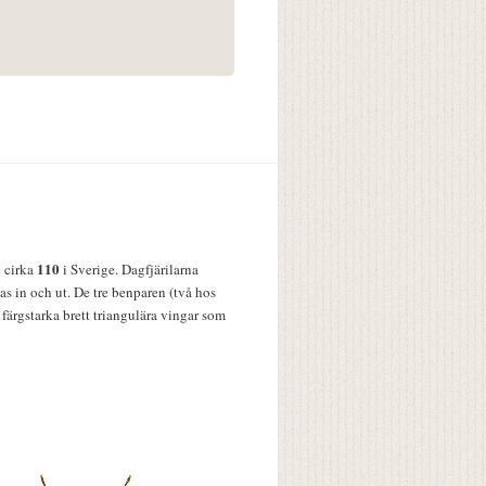
110
v cirka
i Sverige. Dagfjärilarna
s in och ut. De tre benparen (två hos
färgstarka brett triangulära vingar som