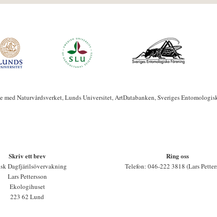
te med Naturvårdsverket, Lunds Universitet, ArtDatabanken, Sveriges Entomologis
Skriv ett brev
Ring oss
sk Dagfjärilsövervakning
Telefon: 046-222 3818 (Lars Petter
Lars Pettersson
Ekologihuset
223 62 Lund