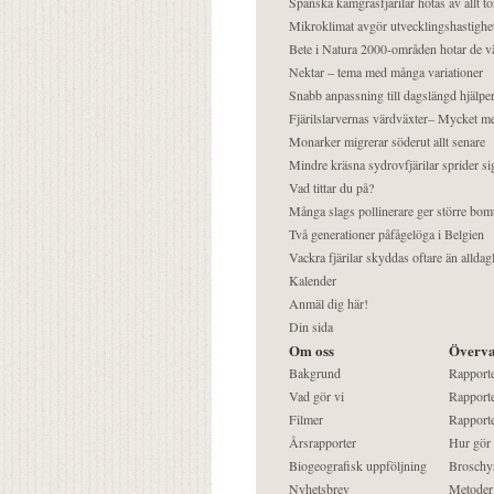
Spanska kamgräsfjärilar hotas av allt t
Mikroklimat avgör utvecklingshastighe
Bete i Natura 2000-områden hotar de v
Nektar – tema med många variationer
Snabb anpassning till dagslängd hjälper
Fjärilslarvernas värdväxter– Mycket 
Monarker migrerar söderut allt senare
Mindre kräsna sydrovfjärilar sprider si
Vad tittar du på?
Många slags pollinerare ger större bom
Två generationer påfågelöga i Belgien
Vackra fjärilar skyddas oftare än alldag
Kalender
Anmäl dig här!
Din sida
Om oss
Överva
Bakgrund
Rapport
Vad gör vi
Rapporte
Filmer
Rapporte
Årsrapporter
Hur gör
Biogeografisk uppföljning
Broschy
Nyhetsbrev
Metoder