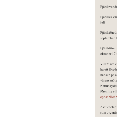
Fjärilsvand
Fjärilsexku
juli
Fjärilsföred
september 
Fjärilsföred
oktober 17
Vill ni att 
ha ett föred
kanske på a
vårens möte
Naturskydds
förening el
epost eller 
Aktivitete
som organisa