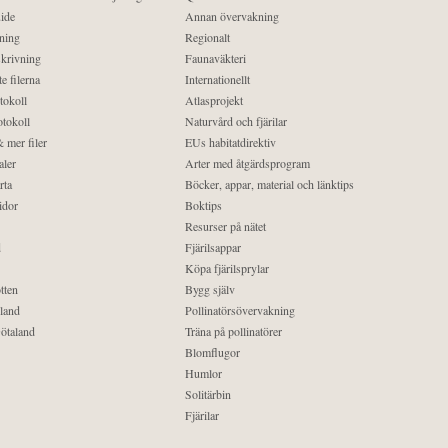
ide
Annan övervakning
ning
Regionalt
krivning
Faunaväkteri
e filerna
Internationellt
tokoll
Atlasprojekt
tokoll
Naturvård och fjärilar
 mer filer
EUs habitatdirektiv
aler
Arter med åtgärdsprogram
rta
Böcker, appar, material och länktips
idor
Boktips
Resurser på nätet
d
Fjärilsappar
Köpa fjärilsprylar
tten
Bygg själv
land
Pollinatörsövervakning
ötaland
Träna på pollinatörer
Blomflugor
Humlor
Solitärbin
Fjärilar