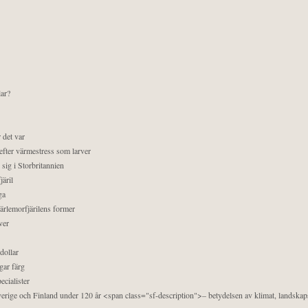
lar?
 det var
efter värmestress som larver
sig i Storbritannien
äril
ga
pärlemorfjärilens former
ver
dollar
gar färg
ecialister
 Sverige och Finland under 120 år <span class="sf-description">– betydelsen av klimat, landska