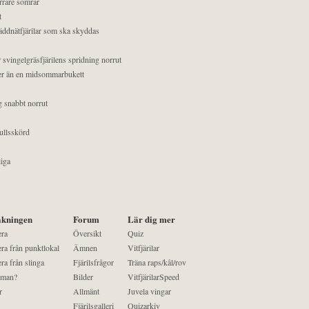
orrare somrar
t
äddnätfjärilar som ska skyddas
 svingelgräsfjärilens spridning norrut
mer än en midsommarbukett
g snabbt norrut
ullsskörd
liga
kningen
Forum
Lär dig mer
era
Översikt
Quiz
ra från punktlokal
Ämnen
Vitfjärilar
ra från slinga
Fjärilsfrågor
Träna raps/kål/rov
 man?
Bilder
VitfjärilarSpeed
r
Allmänt
Juvela vingar
Fjärilsgalleri
Quizarkiv