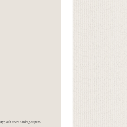
pstyp och arters särdrag</span>