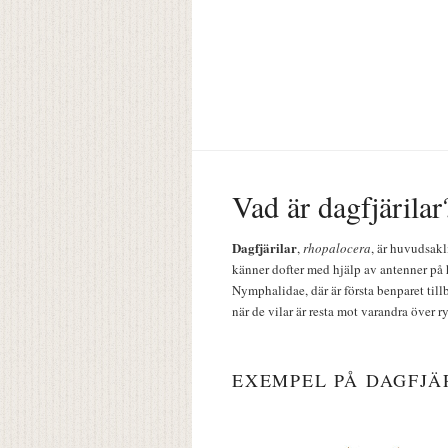
Vad är dagfjärilar
Dagfjärilar
,
rhopalocera
, är huvudsakl
känner dofter med hjälp av antenner på 
Nymphalidae, där är första benparet till
när de vilar är resta mot varandra över r
EXEMPEL PÅ DAGFJÄ