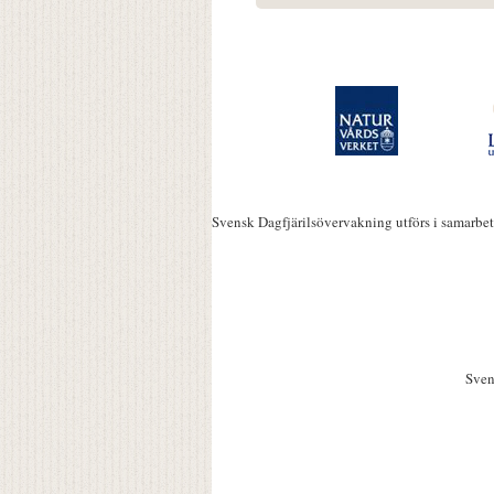
Svensk Dagfjärilsövervakning utförs i samarbe
Sven