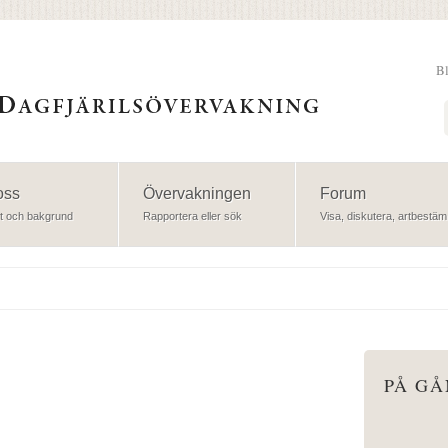
B
Sök
oss
Övervakningen
Forum
t och bakgrund
Rapportera eller sök
Visa, diskutera, artbestäm
PÅ G