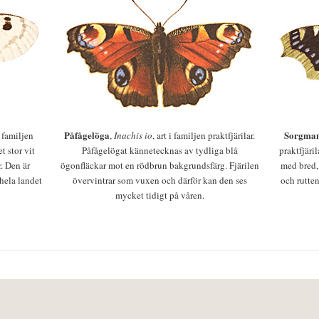
Påfågelöga
Sorgman
 i familjen
,
Inachis io
, art i familjen praktfjärilar.
t stor vit
Påfågelögat kännetecknas av tydliga blå
praktfjäri
r. Den är
ögonfläckar mot en rödbrun bakgrundsfärg. Fjärilen
med bred,
 hela landet
övervintrar som vuxen och därför kan den ses
och rutten
mycket tidigt på våren.