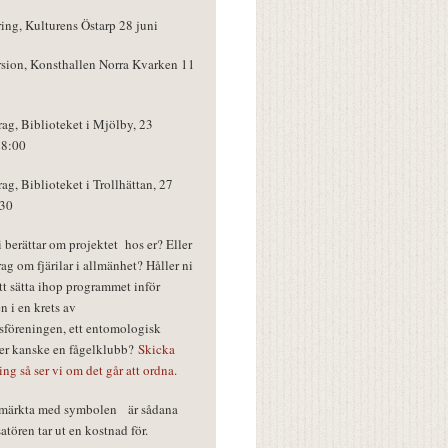
ring, Kulturens Östarp 28 juni
rsion, Konsthallen Norra Kvarken 11
rag, Biblioteket i Mjölby, 23
18:00
rag, Biblioteket i Trollhättan, 27
:30
vi berättar om projektet hos er? Eller
rag om fjärilar i allmänhet? Håller ni
tt sätta ihop programmet inför
n i en krets av
föreningen, ett entomologisk
ler kanske en fågelklubb?
Skicka
ring så ser vi om det går att ordna.
r märkta med symbolen
är sådana
tören tar ut en kostnad för.