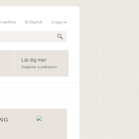
li medlem
In English
Logga in
formulär
Lär dig mer
Dagfjärilar & pollinatörer
ÅNG