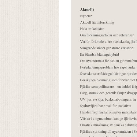
Aktuellt
Nyheter
Aktuell fjärilsforskning
Hela artikellistan
Om forskningsartiklar och referenser
Varför förlorade vi tre svenska dagfjäri
Slingrande slåtter ger större variation
En öländsk blåvingehybrid
Det nya normala får oss att glömma hur
Fortplantningsproblem hos rapsfjärilar 
Svenska svartfläckiga blåvingar sprider 
Förskjuten blomning som försvar mot fj
Fjärilar som pollinerare – en laddad frå
Färg, storlek och genetik skiljer skogs
UV-ljus avslöjar busksnabbvingens lar
Sydrovfjäril har smak för stadslivet
Handel med fjärilar omsätter miljontals 
Vätska i vingmembran kan ge fjärilsvin
Drastisk minskning av danska habitatsp
Fjärilars spridning till nya områden i