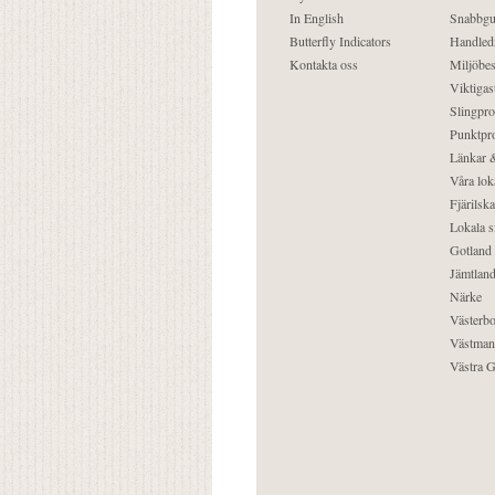
In English
Snabbgu
Butterfly Indicators
Handled
Kontakta oss
Miljöbes
Viktigast
Slingpro
Punktpro
Länkar &
Våra lok
Fjärilska
Lokala s
Gotland
Jämtlan
Närke
Västerbo
Västman
Västra G