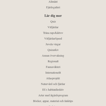
Allmänt
Fjärilsgalleri
Lär dig mer
Quiz
Vitfjärilar
Träna raps/kål/rov
VitfjärilarSpeed
Juvela vingar
Quizarkiv
Annan övervakning
Regionalt
Faunaväkteri
Internationellt
Atlasprojekt
Naturvård och fjärilar
EUs habitatdirektiv
Arter med åtgärdsprogram
Böcker, appar, material och länktips