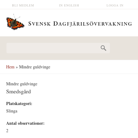
Hoppa till huvudinnehåll
BLI MEDLEM
IN ENGLISH
LOGGA IN
Sökformulär
Hem
» Mindre guldvinge
Mindre guldvinge
Smedsgård
Platskategori:
Slinga
Antal observationer:
2