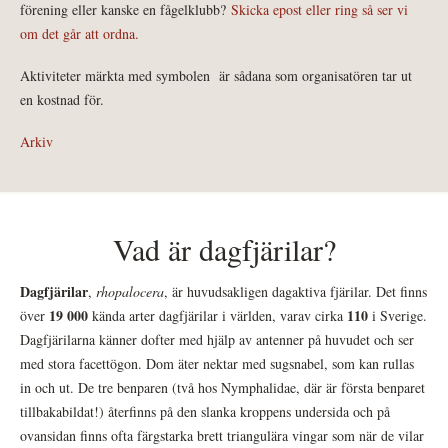
förening eller kanske en fågelklubb?
Skicka epost eller ring så ser vi
om det går att ordna.
Aktiviteter märkta med symbolen
är sådana som organisatören tar ut
en kostnad för.
Arkiv
Vad är dagfjärilar?
Dagfjärilar
,
rhopalocera
, är huvudsakligen dagaktiva fjärilar. Det finns
19 000
110
över
kända arter dagfjärilar i världen, varav cirka
i Sverige.
Dagfjärilarna känner dofter med hjälp av antenner på huvudet och ser
med stora facettögon. Dom äter nektar med sugsnabel, som kan rullas
in och ut. De tre benparen (två hos Nymphalidae, där är första benparet
tillbakabildat!) återfinns på den slanka kroppens undersida och på
ovansidan finns ofta färgstarka brett triangulära vingar som när de vilar