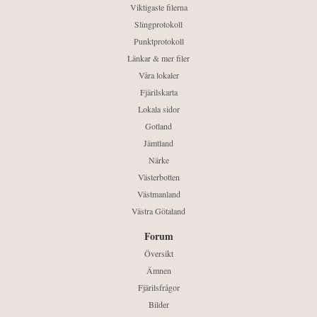
Viktigaste filerna
Slingprotokoll
Punktprotokoll
Länkar & mer filer
Våra lokaler
Fjärilskarta
Lokala sidor
Gotland
Jämtland
Närke
Västerbotten
Västmanland
Västra Götaland
Forum
Översikt
Ämnen
Fjärilsfrågor
Bilder