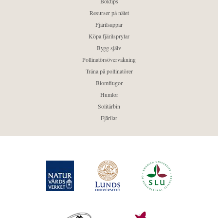
Boktips
Resurser på nätet
Fjärilsappar
Köpa fjärilsprylar
Bygg själv
Pollinatörsövervakning
Träna på pollinatörer
Blomflugor
Humlor
Solitärbin
Fjärilar