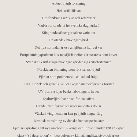
Aktuell fjärilsforskning
Hela artikellistan
Om forskningsartiklar och referenser
Varför förlorade vi tre svenska dagfjärilar?
Slingrande slåtter ger större variation
En öländsk blåvingehybrid
Det nya normala får oss att glömma hur det var
Fortplantningsproblem hos rapsfjärilar efter värmestress som larver
Svenska svartfläckiga blåvingar sprider sig i Storbritannien
Förskjuten blomning som försvar mot fjäril
Fjärilar som pollinerare – en laddad fråga
Färg, storlek och genetik skiljer skogspärlemorfjärilens former
UV-ljus avslöjar busksnabbvingens larver
Sydrovfjäril har smak för stadslivet
Handel med fjärilar omsätter miljontals dollar
Vätska i vingmembran kan ge fjärilsvingar färg
Drastisk minskning av danska habitatspecialister
Fjärilars spridning till nya områden i Sverige och Finland under 120 år <span
class="sf-description">– betydelsen av klimat, landskapstyp och arters