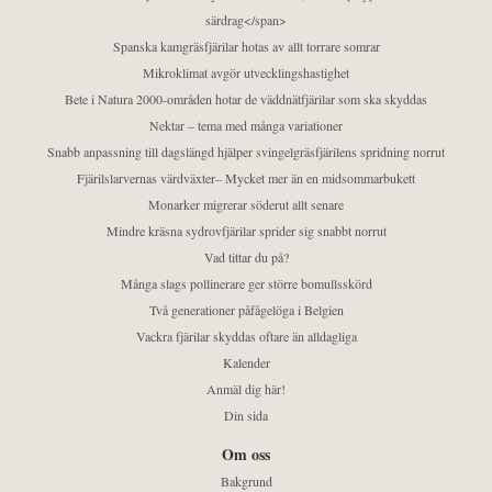
särdrag</span>
Spanska kamgräsfjärilar hotas av allt torrare somrar
Mikroklimat avgör utvecklingshastighet
Bete i Natura 2000-områden hotar de väddnätfjärilar som ska skyddas
Nektar – tema med många variationer
Snabb anpassning till dagslängd hjälper svingelgräsfjärilens spridning norrut
Fjärilslarvernas värdväxter– Mycket mer än en midsommarbukett
Monarker migrerar söderut allt senare
Mindre kräsna sydrovfjärilar sprider sig snabbt norrut
Vad tittar du på?
Många slags pollinerare ger större bomullsskörd
Två generationer påfågelöga i Belgien
Vackra fjärilar skyddas oftare än alldagliga
Kalender
Anmäl dig här!
Din sida
Om oss
Bakgrund