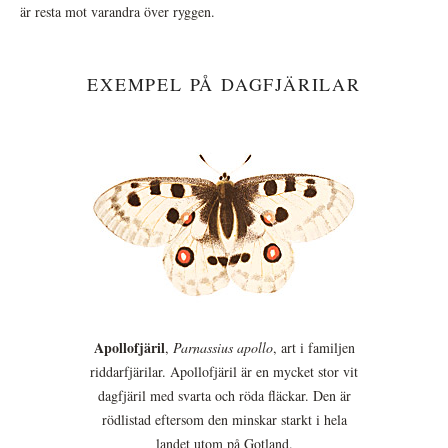
är resta mot varandra över ryggen.
EXEMPEL PÅ DAGFJÄRILAR
Apollofjäril
,
Parnassius apollo
, art i familjen
riddarfjärilar. Apollofjäril är en mycket stor vit
dagfjäril med svarta och röda fläckar. Den är
rödlistad eftersom den minskar starkt i hela
landet utom på Gotland.