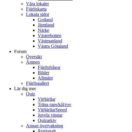
Våra lokaler
Fjärilskarta
Lokala sidor
Gotland
Jämtland
Närke
Västerbotten
Västmanland
Västra Götaland
Forum
Översikt
Ämnen
Fjärilsfrågor
Bilder
Allmänt
Fjärilsgalleri
Lär dig mer
Quiz
Vitfjärilar
Träna raps/kål/rov
VitfjärilarSpeed
Juvela vingar
Quizarkiv
Annan övervakning
Regionalt