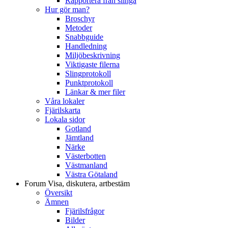
Rapportera från slinga
Hur gör man?
Broschyr
Metoder
Snabbguide
Handledning
Miljöbeskrivning
Viktigaste filerna
Slingprotokoll
Punktprotokoll
Länkar & mer filer
Våra lokaler
Fjärilskarta
Lokala sidor
Gotland
Jämtland
Närke
Västerbotten
Västmanland
Västra Götaland
Forum
Visa, diskutera, artbestäm
Översikt
Ämnen
Fjärilsfrågor
Bilder