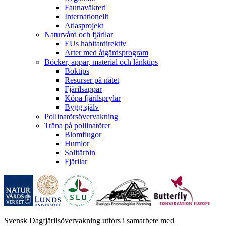
Faunaväkteri
Internationellt
Atlasprojekt
Naturvård och fjärilar
EUs habitatdirektiv
Arter med åtgärdsprogram
Böcker, appar, material och länktips
Boktips
Resurser på nätet
Fjärilsappar
Köpa fjärilsprylar
Bygg själv
Pollinatörsövervakning
Träna på pollinatörer
Blomflugor
Humlor
Solitärbin
Fjärilar
Svensk Dagfjärilsövervakning utförs i samarbete med