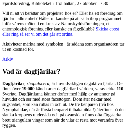
Fjärilsföredrag, Biblioteket i Trollhättan, 27 oktober 17:30
Vill ni att vi berättar om projektet hos er? Eller ha ett föredrag om
fjärilar i allmänhet? Håller ni kanske på att sätta ihop programmet
inför vårens möten i en krets av Naturskyddsföreningen, ett
entomologisk förening eller kanske en fågelklubb?
Skicka epost
eller ring så ser vi om det går att ordna.
Aktiviteter märkta med symbolen
är sådana som organisatören tar
ut en kostnad för.
Arkiv
Vad är dagfjärilar?
Dagfjärilar
,
rhopalocera
, är huvudsakligen dagaktiva fjärilar. Det
finns över
19 000
kända arter dagfjärilar i världen, varav cirka
110
i
Sverige. Dagfjärilarna känner dofter med hjälp av antenner på
huvudet och ser med stora facettögon. Dom äter nektar med
sugsnabel, som kan rullas in och ut. De tre benparen (två hos
Nymphalidae, där är första benparet tillbakabildat!) återfinns på den
slanka kroppens undersida och på ovansidan finns ofta färgstarka
brett triangulära vingar som när de vilar är resta mot varandra över
ryggen.