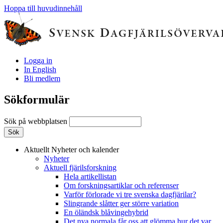
Hoppa till huvudinnehåll
Logga in
In English
Bli medlem
Sökformulär
Sök på webbplatsen
Aktuellt
Nyheter och kalender
Nyheter
Aktuell fjärilsforskning
Hela artikellistan
Om forskningsartiklar och referenser
Varför förlorade vi tre svenska dagfjärilar?
Slingrande slåtter ger större variation
En öländsk blåvingehybrid
Det nya normala får oss att glömma hur det var