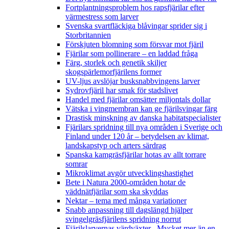
Fortplantningsproblem hos rapsfjärilar efter
värmestress som larver
Svenska svartfläckiga blåvingar sprider sig i
Storbritannien
Förskjuten blomning som försvar mot fjäril
Fjärilar som pollinerare – en laddad fråga
Färg, storlek och genetik skiljer
skogspärlemorfjärilens former
UV-ljus avslöjar busksnabbvingens larver
Sydrovfjäril har smak för stadslivet
Handel med fjärilar omsätter miljontals dollar
Vätska i vingmembran kan ge fjärilsvingar färg
Drastisk minskning av danska habitatspecialister
Fjärilars spridning till nya områden i Sverige och
Finland under 120 år
– betydelsen av klimat,
landskapstyp och arters särdrag
Spanska kamgräsfjärilar hotas av allt torrare
somrar
Mikroklimat avgör utvecklingshastighet
Bete i Natura 2000-områden hotar de
väddnätfjärilar som ska skyddas
Nektar – tema med många variationer
Snabb anpassning till dagslängd hjälper
svingelgräsfjärilens spridning norrut
Fjärilslarvernas värdväxter– Mycket mer än en