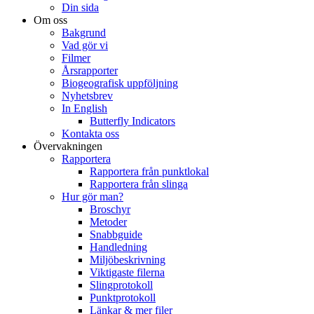
Din sida
Om oss
Bakgrund
Vad gör vi
Filmer
Årsrapporter
Biogeografisk uppföljning
Nyhetsbrev
In English
Butterfly Indicators
Kontakta oss
Övervakningen
Rapportera
Rapportera från punktlokal
Rapportera från slinga
Hur gör man?
Broschyr
Metoder
Snabbguide
Handledning
Miljöbeskrivning
Viktigaste filerna
Slingprotokoll
Punktprotokoll
Länkar & mer filer