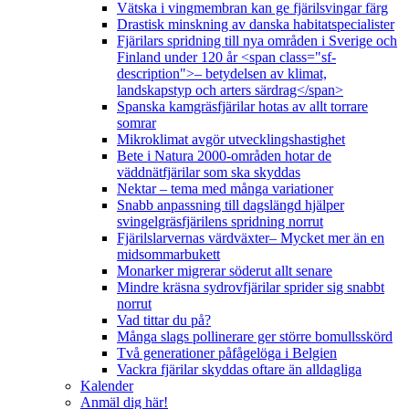
Vätska i vingmembran kan ge fjärilsvingar färg
Drastisk minskning av danska habitatspecialister
Fjärilars spridning till nya områden i Sverige och
Finland under 120 år <span class="sf-
description">– betydelsen av klimat,
landskapstyp och arters särdrag</span>
Spanska kamgräsfjärilar hotas av allt torrare
somrar
Mikroklimat avgör utvecklingshastighet
Bete i Natura 2000-områden hotar de
väddnätfjärilar som ska skyddas
Nektar – tema med många variationer
Snabb anpassning till dagslängd hjälper
svingelgräsfjärilens spridning norrut
Fjärilslarvernas värdväxter– Mycket mer än en
midsommarbukett
Monarker migrerar söderut allt senare
Mindre kräsna sydrovfjärilar sprider sig snabbt
norrut
Vad tittar du på?
Många slags pollinerare ger större bomullsskörd
Två generationer påfågelöga i Belgien
Vackra fjärilar skyddas oftare än alldagliga
Kalender
Anmäl dig här!