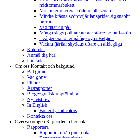
midsommarbukett
Monarker migrerar söderut allt senare
Mindre kräsna sydrovfjärilar sprider sig snabbt
norrut
Vad tittar du på?
Många slags pollinerare ger större bomullsskörd
Två generationer påfågelöga i Belgien
Vackra fjärilar skyddas oftare än alldagliga
Kalender
Anmäl dig här!
Din sida
Om oss
Kontakt och bakgrund
Bakgrund
Vad gör vi
Filmer
Årsrapporter
Biogeografisk uppföljning
Nyhetsbrev
In English
Butterfly Indicators
Kontakta oss
Övervakningen
Rapportera eller sök
Rapportera
Rapportera från punktlokal