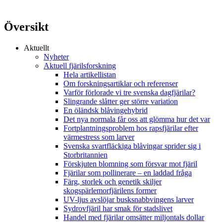
Översikt
Aktuellt
Nyheter
Aktuell fjärilsforskning
Hela artikellistan
Om forskningsartiklar och referenser
Varför förlorade vi tre svenska dagfjärilar?
Slingrande slåtter ger större variation
En öländsk blåvingehybrid
Det nya normala får oss att glömma hur det var
Fortplantningsproblem hos rapsfjärilar efter
värmestress som larver
Svenska svartfläckiga blåvingar sprider sig i
Storbritannien
Förskjuten blomning som försvar mot fjäril
Fjärilar som pollinerare – en laddad fråga
Färg, storlek och genetik skiljer
skogspärlemorfjärilens former
UV-ljus avslöjar busksnabbvingens larver
Sydrovfjäril har smak för stadslivet
Handel med fjärilar omsätter miljontals dollar