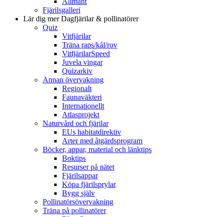
Allmänt
Fjärilsgalleri
Lär dig mer
Dagfjärilar & pollinatörer
Quiz
Vitfjärilar
Träna raps/kål/rov
VitfjärilarSpeed
Juvela vingar
Quizarkiv
Annan övervakning
Regionalt
Faunaväkteri
Internationellt
Atlasprojekt
Naturvård och fjärilar
EUs habitatdirektiv
Arter med åtgärdsprogram
Böcker, appar, material och länktips
Boktips
Resurser på nätet
Fjärilsappar
Köpa fjärilsprylar
Bygg själv
Pollinatörsövervakning
Träna på pollinatörer