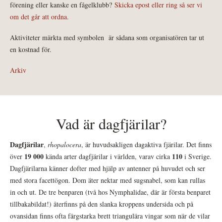
förening eller kanske en fågelklubb?
Skicka epost eller ring så ser vi
om det går att ordna.
Aktiviteter märkta med symbolen
är sådana som organisatören tar ut
en kostnad för.
Arkiv
Vad är dagfjärilar?
Dagfjärilar
,
rhopalocera
, är huvudsakligen dagaktiva fjärilar. Det finns
19 000
110
över
kända arter dagfjärilar i världen, varav cirka
i Sverige.
Dagfjärilarna känner dofter med hjälp av antenner på huvudet och ser
med stora facettögon. Dom äter nektar med sugsnabel, som kan rullas
in och ut. De tre benparen (två hos Nymphalidae, där är första benparet
tillbakabildat!) återfinns på den slanka kroppens undersida och på
ovansidan finns ofta färgstarka brett triangulära vingar som när de vilar