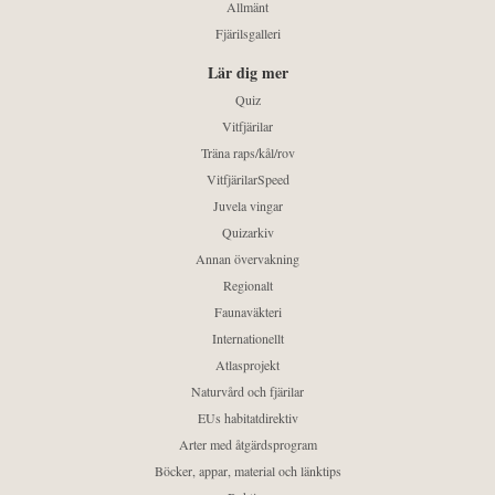
Allmänt
Fjärilsgalleri
Lär dig mer
Quiz
Vitfjärilar
Träna raps/kål/rov
VitfjärilarSpeed
Juvela vingar
Quizarkiv
Annan övervakning
Regionalt
Faunaväkteri
Internationellt
Atlasprojekt
Naturvård och fjärilar
EUs habitatdirektiv
Arter med åtgärdsprogram
Böcker, appar, material och länktips