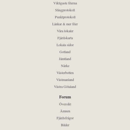
Viktigaste filerna
Slingprotokoll
Punktprotokoll
Länkar & mer filer
Våra lokaler
Fjärilskarta
Lokala sidor
Gotland
Jämtland
Närke
Västerbotten
Västmanland
Västra Götaland
Forum
Översikt
Ämnen
Fjärilsfrågor
Bilder