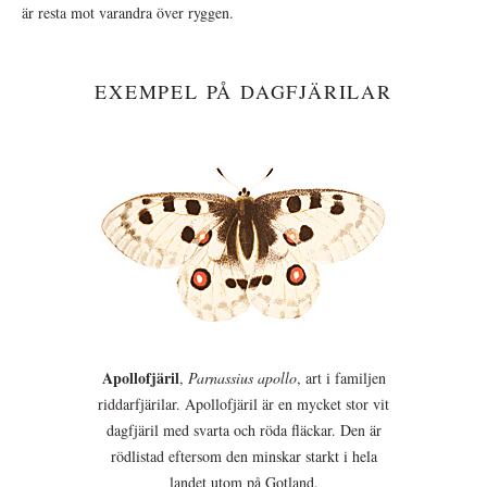
är resta mot varandra över ryggen.
EXEMPEL PÅ DAGFJÄRILAR
Apollofjäril
,
Parnassius apollo
, art i familjen
riddarfjärilar. Apollofjäril är en mycket stor vit
dagfjäril med svarta och röda fläckar. Den är
rödlistad eftersom den minskar starkt i hela
landet utom på Gotland.