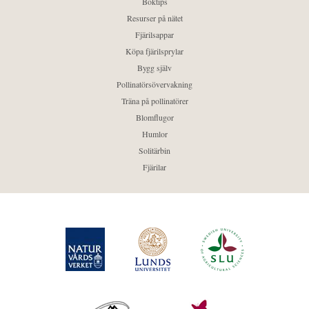
Boktips
Resurser på nätet
Fjärilsappar
Köpa fjärilsprylar
Bygg själv
Pollinatörsövervakning
Träna på pollinatörer
Blomflugor
Humlor
Solitärbin
Fjärilar