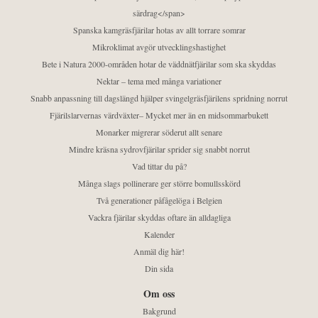
särdrag</span>
Spanska kamgräsfjärilar hotas av allt torrare somrar
Mikroklimat avgör utvecklingshastighet
Bete i Natura 2000-områden hotar de väddnätfjärilar som ska skyddas
Nektar – tema med många variationer
Snabb anpassning till dagslängd hjälper svingelgräsfjärilens spridning norrut
Fjärilslarvernas värdväxter– Mycket mer än en midsommarbukett
Monarker migrerar söderut allt senare
Mindre kräsna sydrovfjärilar sprider sig snabbt norrut
Vad tittar du på?
Många slags pollinerare ger större bomullsskörd
Två generationer påfågelöga i Belgien
Vackra fjärilar skyddas oftare än alldagliga
Kalender
Anmäl dig här!
Din sida
Om oss
Bakgrund