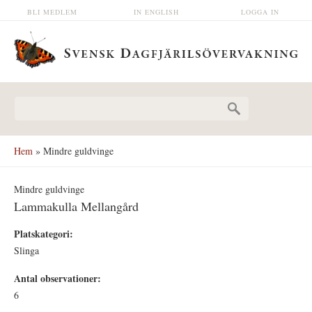
Hoppa till huvudinnehåll
BLI MEDLEM
IN ENGLISH
LOGGA IN
Sökformulär
Hem
» Mindre guldvinge
Mindre guldvinge
Lammakulla Mellangård
Platskategori:
Slinga
Antal observationer:
6