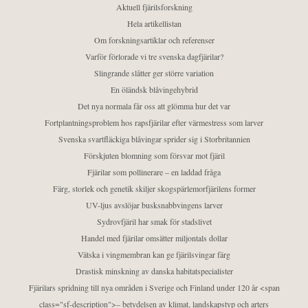
Aktuell fjärilsforskning
Hela artikellistan
Om forskningsartiklar och referenser
Varför förlorade vi tre svenska dagfjärilar?
Slingrande slåtter ger större variation
En öländsk blåvingehybrid
Det nya normala får oss att glömma hur det var
Fortplantningsproblem hos rapsfjärilar efter värmestress som larver
Svenska svartfläckiga blåvingar sprider sig i Storbritannien
Förskjuten blomning som försvar mot fjäril
Fjärilar som pollinerare – en laddad fråga
Färg, storlek och genetik skiljer skogspärlemorfjärilens former
UV-ljus avslöjar busksnabbvingens larver
Sydrovfjäril har smak för stadslivet
Handel med fjärilar omsätter miljontals dollar
Vätska i vingmembran kan ge fjärilsvingar färg
Drastisk minskning av danska habitatspecialister
Fjärilars spridning till nya områden i Sverige och Finland under 120 år <span
class="sf-description">– betydelsen av klimat, landskapstyp och arters