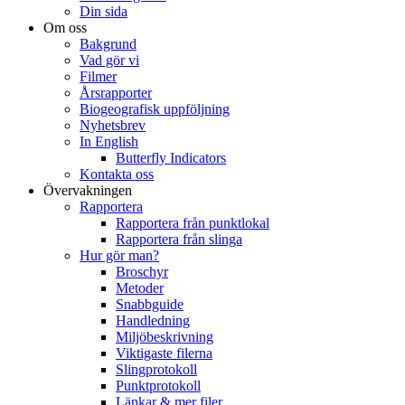
Din sida
Om oss
Bakgrund
Vad gör vi
Filmer
Årsrapporter
Biogeografisk uppföljning
Nyhetsbrev
In English
Butterfly Indicators
Kontakta oss
Övervakningen
Rapportera
Rapportera från punktlokal
Rapportera från slinga
Hur gör man?
Broschyr
Metoder
Snabbguide
Handledning
Miljöbeskrivning
Viktigaste filerna
Slingprotokoll
Punktprotokoll
Länkar & mer filer