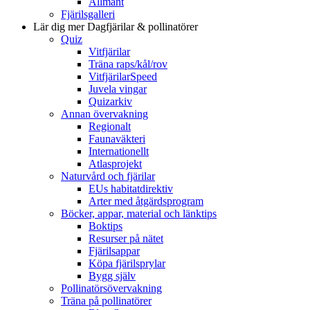
Allmänt
Fjärilsgalleri
Lär dig mer
Dagfjärilar & pollinatörer
Quiz
Vitfjärilar
Träna raps/kål/rov
VitfjärilarSpeed
Juvela vingar
Quizarkiv
Annan övervakning
Regionalt
Faunaväkteri
Internationellt
Atlasprojekt
Naturvård och fjärilar
EUs habitatdirektiv
Arter med åtgärdsprogram
Böcker, appar, material och länktips
Boktips
Resurser på nätet
Fjärilsappar
Köpa fjärilsprylar
Bygg själv
Pollinatörsövervakning
Träna på pollinatörer