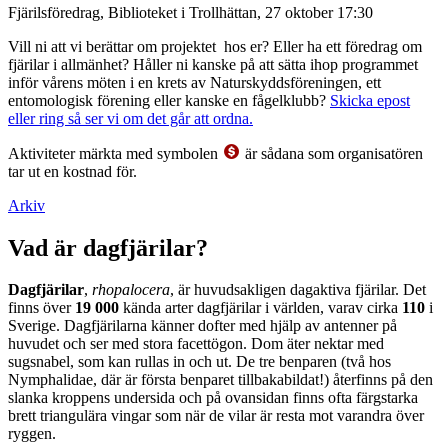
Fjärilsföredrag, Biblioteket i Trollhättan, 27 oktober 17:30
Vill ni att vi berättar om projektet hos er? Eller ha ett föredrag om
fjärilar i allmänhet? Håller ni kanske på att sätta ihop programmet
inför vårens möten i en krets av Naturskyddsföreningen, ett
entomologisk förening eller kanske en fågelklubb?
Skicka epost
eller ring så ser vi om det går att ordna.
Aktiviteter märkta med symbolen
är sådana som organisatören
tar ut en kostnad för.
Arkiv
Vad är dagfjärilar?
Dagfjärilar
,
rhopalocera
, är huvudsakligen dagaktiva fjärilar. Det
finns över
19 000
kända arter dagfjärilar i världen, varav cirka
110
i
Sverige. Dagfjärilarna känner dofter med hjälp av antenner på
huvudet och ser med stora facettögon. Dom äter nektar med
sugsnabel, som kan rullas in och ut. De tre benparen (två hos
Nymphalidae, där är första benparet tillbakabildat!) återfinns på den
slanka kroppens undersida och på ovansidan finns ofta färgstarka
brett triangulära vingar som när de vilar är resta mot varandra över
ryggen.