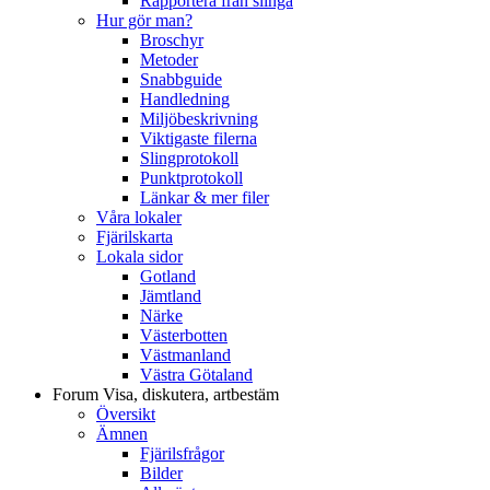
Rapportera från slinga
Hur gör man?
Broschyr
Metoder
Snabbguide
Handledning
Miljöbeskrivning
Viktigaste filerna
Slingprotokoll
Punktprotokoll
Länkar & mer filer
Våra lokaler
Fjärilskarta
Lokala sidor
Gotland
Jämtland
Närke
Västerbotten
Västmanland
Västra Götaland
Forum
Visa, diskutera, artbestäm
Översikt
Ämnen
Fjärilsfrågor
Bilder