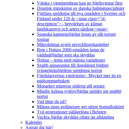
Vätska i vingmembran kan ge fjärilsvingar färg
Drastisk minskning av danska habitatspecialister
Fjärilars spridning till nya områden i Sverige och
Finland under 120 år <span class="sf-
description">– betydelsen av klimat,
landskapstyp och arters särdrag</span>
Spanska kamgräsfjärilar hotas av allt torrare
somrar
Mikroklimat avgör utvecklingshastighet
Bete i Natura 2000-områden hotar de
väddnätfjärilar som ska skyddas
Nektar – tema med många variationer
Snabb anpassning till dagslängd hjälper
svingelgräsfjärilens spridning norrut
Fjärilslarvernas värdväxter– Mycket mer än en
midsommarbukett
Monarker migrerar söderut allt senare
Mindre kräsna sydrovfjärilar sprider sig snabbt
norrut
Vad tittar du på?
Många slags pollinerare ger större bomullsskörd
Två generationer påfågelöga i Belgien
Vackra fjärilar skyddas oftare än alldagliga
Kalender
Anmäl dig här!