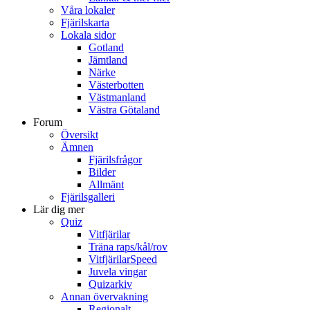
Våra lokaler
Fjärilskarta
Lokala sidor
Gotland
Jämtland
Närke
Västerbotten
Västmanland
Västra Götaland
Forum
Översikt
Ämnen
Fjärilsfrågor
Bilder
Allmänt
Fjärilsgalleri
Lär dig mer
Quiz
Vitfjärilar
Träna raps/kål/rov
VitfjärilarSpeed
Juvela vingar
Quizarkiv
Annan övervakning
Regionalt