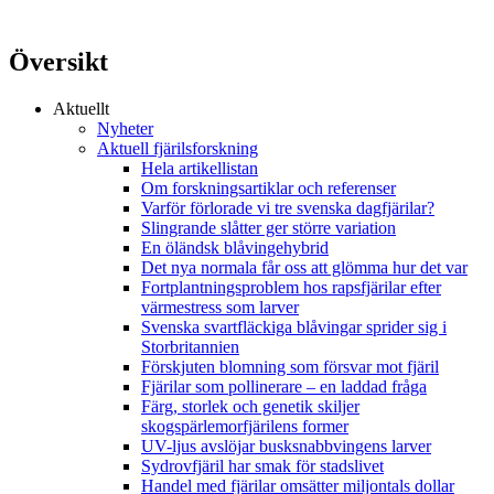
Översikt
Aktuellt
Nyheter
Aktuell fjärilsforskning
Hela artikellistan
Om forskningsartiklar och referenser
Varför förlorade vi tre svenska dagfjärilar?
Slingrande slåtter ger större variation
En öländsk blåvingehybrid
Det nya normala får oss att glömma hur det var
Fortplantningsproblem hos rapsfjärilar efter
värmestress som larver
Svenska svartfläckiga blåvingar sprider sig i
Storbritannien
Förskjuten blomning som försvar mot fjäril
Fjärilar som pollinerare – en laddad fråga
Färg, storlek och genetik skiljer
skogspärlemorfjärilens former
UV-ljus avslöjar busksnabbvingens larver
Sydrovfjäril har smak för stadslivet
Handel med fjärilar omsätter miljontals dollar