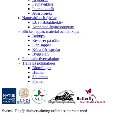
Faunaväkteri
Internationellt
Atlasprojekt
Naturvård och fjärilar
EUs habitatdirektiv
Arter med åtgärdsprogram
Böcker, appar, material och länktips
Boktips
Resurser på nätet
Fjärilsappar
Köpa fjärilsprylar
Bygg själv
Pollinatörsövervakning
Träna på pollinatörer
Blomflugor
Humlor
Solitärbin
Fjärilar
Svensk Dagfjärilsövervakning utförs i samarbete med