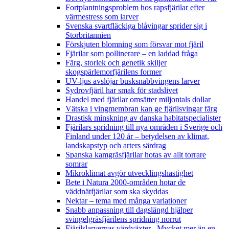
Fortplantningsproblem hos rapsfjärilar efter
värmestress som larver
Svenska svartfläckiga blåvingar sprider sig i
Storbritannien
Förskjuten blomning som försvar mot fjäril
Fjärilar som pollinerare – en laddad fråga
Färg, storlek och genetik skiljer
skogspärlemorfjärilens former
UV-ljus avslöjar busksnabbvingens larver
Sydrovfjäril har smak för stadslivet
Handel med fjärilar omsätter miljontals dollar
Vätska i vingmembran kan ge fjärilsvingar färg
Drastisk minskning av danska habitatspecialister
Fjärilars spridning till nya områden i Sverige och
Finland under 120 år
– betydelsen av klimat,
landskapstyp och arters särdrag
Spanska kamgräsfjärilar hotas av allt torrare
somrar
Mikroklimat avgör utvecklingshastighet
Bete i Natura 2000-områden hotar de
väddnätfjärilar som ska skyddas
Nektar – tema med många variationer
Snabb anpassning till dagslängd hjälper
svingelgräsfjärilens spridning norrut
Fjärilslarvernas värdväxter– Mycket mer än en