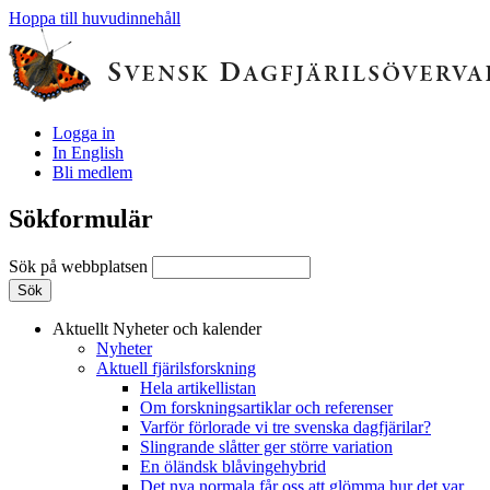
Hoppa till huvudinnehåll
Logga in
In English
Bli medlem
Sökformulär
Sök på webbplatsen
Aktuellt
Nyheter och kalender
Nyheter
Aktuell fjärilsforskning
Hela artikellistan
Om forskningsartiklar och referenser
Varför förlorade vi tre svenska dagfjärilar?
Slingrande slåtter ger större variation
En öländsk blåvingehybrid
Det nya normala får oss att glömma hur det var