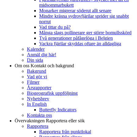
midsommarbukett
Monarker migrerar söderut allt senare
Mindre kräsna sydrovfjärilar sprider sig snabbt
norrut
Vad tittar du på?
Många slags pollinerare ger större bomullsskörd
Två generationer påfågelöga i Belgien
Vackra fjärilar skyddas oftare än alldagliga
Kalender
Anmäl dig här!
Din sida
Om oss
Kontakt och bakgrund
Bakgrund
Vad gör vi
Filmer
Årsrapporter
Biogeografisk uppföljning
Nyhetsbrev
In English
Butterfly Indicators
Kontakta oss
Övervakningen
Rapportera eller sök
Rapportera
Rapportera från punktlokal