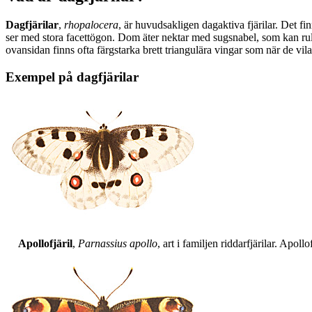
Dagfjärilar
,
rhopalocera
, är huvudsakligen dagaktiva fjärilar. Det fi
ser med stora facettögon. Dom äter nektar med sugsnabel, som kan rull
ovansidan finns ofta färgstarka brett triangulära vingar som när de vil
Exempel på dagfjärilar
Apollofjäril
,
Parnassius apollo
, art i familjen riddarfjärilar. Apol