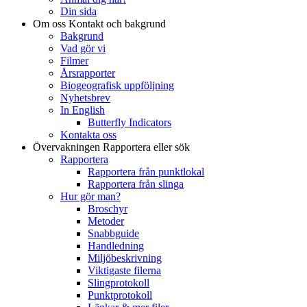
Din sida
Om oss
Kontakt och bakgrund
Bakgrund
Vad gör vi
Filmer
Årsrapporter
Biogeografisk uppföljning
Nyhetsbrev
In English
Butterfly Indicators
Kontakta oss
Övervakningen
Rapportera eller sök
Rapportera
Rapportera från punktlokal
Rapportera från slinga
Hur gör man?
Broschyr
Metoder
Snabbguide
Handledning
Miljöbeskrivning
Viktigaste filerna
Slingprotokoll
Punktprotokoll