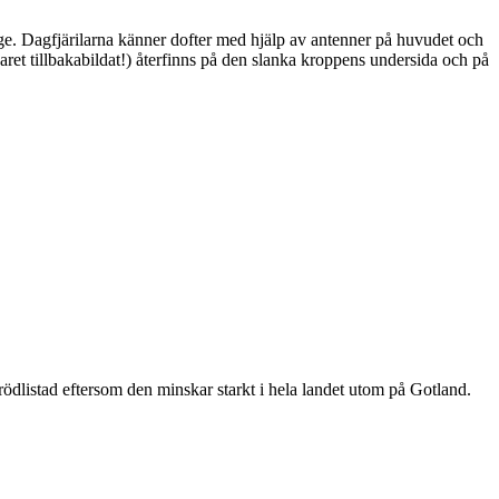
ge. Dagfjärilarna känner dofter med hjälp av antenner på huvudet och
ret tillbakabildat!) återfinns på den slanka kroppens undersida och på
är rödlistad eftersom den minskar starkt i hela landet utom på Gotland.