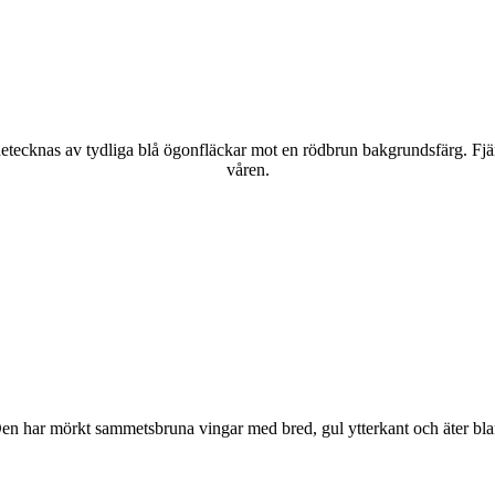
kännetecknas av tydliga blå ögonfläckar mot en rödbrun bakgrundsfärg. Fj
våren.
r. Den har mörkt sammetsbruna vingar med bred, gul ytterkant och äter bla