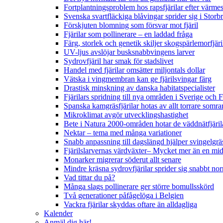
Fortplantningsproblem hos rapsfjärilar efter värmes
Svenska svartfläckiga blåvingar sprider sig i Storb
Förskjuten blomning som försvar mot fjäril
Fjärilar som pollinerare – en laddad fråga
Färg, storlek och genetik skiljer skogspärlemorfjär
UV-ljus avslöjar busksnabbvingens larver
Sydrovfjäril har smak för stadslivet
Handel med fjärilar omsätter miljontals dollar
Vätska i vingmembran kan ge fjärilsvingar färg
Drastisk minskning av danska habitatspecialister
Fjärilars spridning till nya områden i Sverige och
Spanska kamgräsfjärilar hotas av allt torrare somra
Mikroklimat avgör utvecklingshastighet
Bete i Natura 2000-områden hotar de väddnätfjäri
Nektar – tema med många variationer
Snabb anpassning till dagslängd hjälper svingelgräs
Fjärilslarvernas värdväxter– Mycket mer än en m
Monarker migrerar söderut allt senare
Mindre kräsna sydrovfjärilar sprider sig snabbt nor
Vad tittar du på?
Många slags pollinerare ger större bomullsskörd
Två generationer påfågelöga i Belgien
Vackra fjärilar skyddas oftare än alldagliga
Kalender
Anmäl dig här!