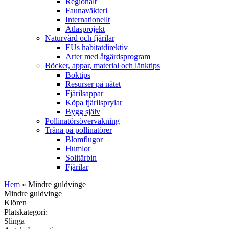
Regionalt
Faunaväkteri
Internationellt
Atlasprojekt
Naturvård och fjärilar
EUs habitatdirektiv
Arter med åtgärdsprogram
Böcker, appar, material och länktips
Boktips
Resurser på nätet
Fjärilsappar
Köpa fjärilsprylar
Bygg själv
Pollinatörsövervakning
Träna på pollinatörer
Blomflugor
Humlor
Solitärbin
Fjärilar
Hem
» Mindre guldvinge
Mindre guldvinge
Klören
Platskategori:
Slinga