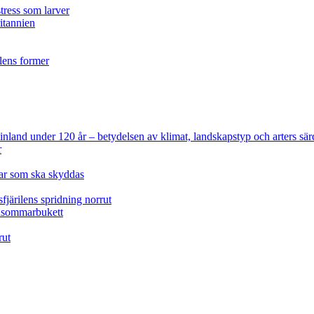
tress som larver
ritannien
ilens former
 Finland under 120 år
– betydelsen av klimat, landskapstyp och arters sär
r
lar som ska skyddas
fjärilens spridning norrut
idsommarbukett
rut