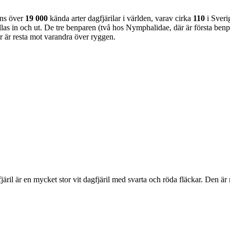
nns över
19 000
kända arter dagfjärilar i världen, varav cirka
110
i Sveri
as in och ut. De tre benparen (två hos Nymphalidae, där är första benpa
ar är resta mot varandra över ryggen.
lofjäril är en mycket stor vit dagfjäril med svarta och röda fläckar. Den 