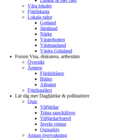
Länkar & mer filer
Våra lokaler
Fjärilskarta
Lokala sidor
Gotland
Jämtland
Närke
Västerbotten
Västmanland
Västra Götaland
Forum
Visa, diskutera, artbestäm
Översikt
Ämnen
Fjärilsfrågor
Bilder
Allmänt
Fjärilsgalleri
Lär dig mer
Dagfjärilar & pollinatörer
Quiz
Vitfjärilar
Träna raps/kål/rov
VitfjärilarSpeed
Juvela vingar
Quizarkiv
Annan övervakning