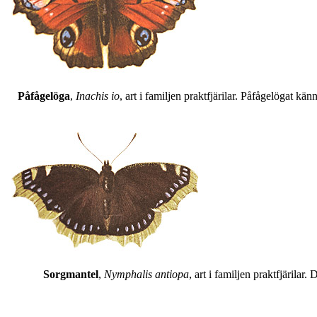
Påfågelöga
,
Inachis io
, art i familjen praktfjärilar. Påfågelögat 
Sorgmantel
,
Nymphalis antiopa
, art i familjen praktfjärila