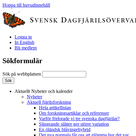
Hoppa till huvudinnehåll
Logga in
In English
Bli medlem
Sökformulär
Sök på webbplatsen
Aktuellt
Nyheter och kalender
Nyheter
Aktuell fjärilsforskning
Hela artikellistan
Om forskningsartiklar och referenser
Varför förlorade vi tre svenska dagfjärilar?
Slingrande slåtter ger större variation
En öländsk blåvingehybrid
Det nya normala får oss att glömma hur det var