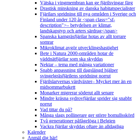
Vätska i vingmembran kan ge fjärilsvingar färg
Drastisk minskning av danska habitatspecialister
Fjärilars spridning till nya områden i Sverige och
Finland under 120 år <span class="sf-
description">– betydelsen av klimat,
landskapstyp och arters särdrag</span>
Spanska kamgräsfjärilar hotas av allt torrare
somrar
Mikroklimat avgör utvecklingshastighet
Bete i Natura 2000-områden hotar de
väddnätfjärilar som ska skyddas
Nektar – tema med många variationer
Snabb anpassning till dagslängd hjälper
svingelgräsfjärilens spridning norrut
Fjärilslarvernas värdväxter– Mycket mer än en
midsommarbukett
Monarker migrerar söderut allt senare
Mindre kräsna sydrovfjärilar sprider sig snabbt
norrut
Vad tittar du på?
Många slags pollinerare ger större bomullsskörd
Två generationer påfågelöga i Belgien
Vackra fjärilar skyddas oftare än alldagliga
Kalender
Anmäl dig här!