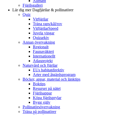
Allmänt
Fjärilsgalleri
Lär dig mer
Dagfjärilar & pollinatörer
Quiz
Vitfjärilar
Träna raps/kål/rov
VitfjärilarSpeed
Juvela vingar
Quizarkiv
Annan övervakning
Regionalt
Faunaväkteri
Internationellt
Atlasprojekt
Naturvård och fjärilar
EUs habitatdirektiv
Arter med åtgärdsprogram
Böcker, appar, material och länktips
Boktips
Resurser på nätet
Fjärilsappar
Köpa fjärilsprylar
Bygg själv
Pollinatörsövervakning
Träna på pollinatörer