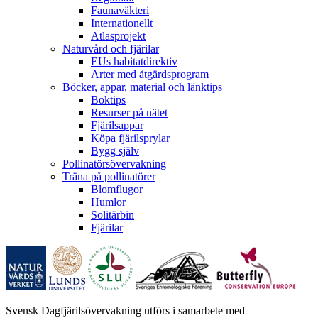
Faunaväkteri
Internationellt
Atlasprojekt
Naturvård och fjärilar
EUs habitatdirektiv
Arter med åtgärdsprogram
Böcker, appar, material och länktips
Boktips
Resurser på nätet
Fjärilsappar
Köpa fjärilsprylar
Bygg själv
Pollinatörsövervakning
Träna på pollinatörer
Blomflugor
Humlor
Solitärbin
Fjärilar
Svensk Dagfjärilsövervakning utförs i samarbete med