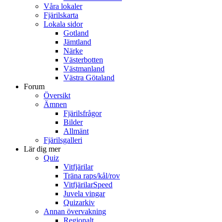
Våra lokaler
Fjärilskarta
Lokala sidor
Gotland
Jämtland
Närke
Västerbotten
Västmanland
Västra Götaland
Forum
Översikt
Ämnen
Fjärilsfrågor
Bilder
Allmänt
Fjärilsgalleri
Lär dig mer
Quiz
Vitfjärilar
Träna raps/kål/rov
VitfjärilarSpeed
Juvela vingar
Quizarkiv
Annan övervakning
Regionalt