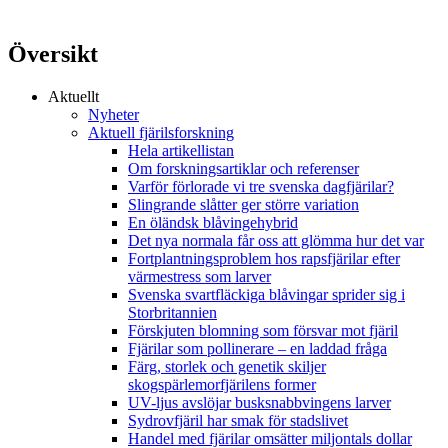
Översikt
Aktuellt
Nyheter
Aktuell fjärilsforskning
Hela artikellistan
Om forskningsartiklar och referenser
Varför förlorade vi tre svenska dagfjärilar?
Slingrande slåtter ger större variation
En öländsk blåvingehybrid
Det nya normala får oss att glömma hur det var
Fortplantningsproblem hos rapsfjärilar efter
värmestress som larver
Svenska svartfläckiga blåvingar sprider sig i
Storbritannien
Förskjuten blomning som försvar mot fjäril
Fjärilar som pollinerare – en laddad fråga
Färg, storlek och genetik skiljer
skogspärlemorfjärilens former
UV-ljus avslöjar busksnabbvingens larver
Sydrovfjäril har smak för stadslivet
Handel med fjärilar omsätter miljontals dollar