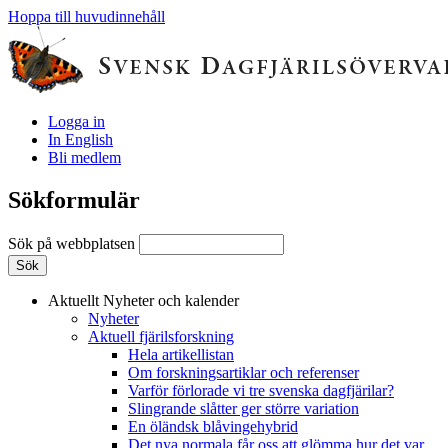
Hoppa till huvudinnehåll
Logga in
In English
Bli medlem
Sökformulär
Sök på webbplatsen
Aktuellt
Nyheter och kalender
Nyheter
Aktuell fjärilsforskning
Hela artikellistan
Om forskningsartiklar och referenser
Varför förlorade vi tre svenska dagfjärilar?
Slingrande slåtter ger större variation
En öländsk blåvingehybrid
Det nya normala får oss att glömma hur det var