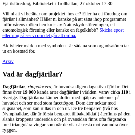
Fjärilsföredrag, Biblioteket i Trollhättan, 27 oktober 17:30
Vill ni att vi berättar om projektet hos er? Eller ha ett föredrag om
fjärilar i allmänhet? Håller ni kanske på att sätta ihop programmet
inför vårens möten i en krets av Naturskyddsföreningen, ett
entomologisk förening eller kanske en fågelklubb?
Skicka epost
eller ring så ser vi om det går att ordna.
Aktiviteter märkta med symbolen
är sådana som organisatören tar
ut en kostnad för.
Arkiv
Vad är dagfjärilar?
Dagfjärilar
,
rhopalocera
, är huvudsakligen dagaktiva fjärilar. Det
finns över
19 000
kända arter dagfjärilar i världen, varav cirka
110
i
Sverige. Dagfjärilarna känner dofter med hjälp av antenner på
huvudet och ser med stora facettögon. Dom äter nektar med
sugsnabel, som kan rullas in och ut. De tre benparen (två hos
Nymphalidae, där är första benparet tillbakabildat!) återfinns på den
slanka kroppens undersida och på ovansidan finns ofta färgstarka
brett triangulära vingar som när de vilar är resta mot varandra över
ryggen.