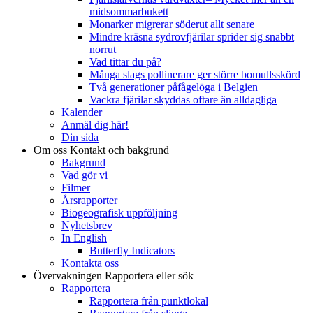
midsommarbukett
Monarker migrerar söderut allt senare
Mindre kräsna sydrovfjärilar sprider sig snabbt
norrut
Vad tittar du på?
Många slags pollinerare ger större bomullsskörd
Två generationer påfågelöga i Belgien
Vackra fjärilar skyddas oftare än alldagliga
Kalender
Anmäl dig här!
Din sida
Om oss
Kontakt och bakgrund
Bakgrund
Vad gör vi
Filmer
Årsrapporter
Biogeografisk uppföljning
Nyhetsbrev
In English
Butterfly Indicators
Kontakta oss
Övervakningen
Rapportera eller sök
Rapportera
Rapportera från punktlokal