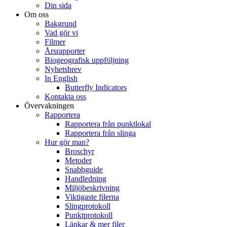
Din sida
Om oss
Bakgrund
Vad gör vi
Filmer
Årsrapporter
Biogeografisk uppföljning
Nyhetsbrev
In English
Butterfly Indicators
Kontakta oss
Övervakningen
Rapportera
Rapportera från punktlokal
Rapportera från slinga
Hur gör man?
Broschyr
Metoder
Snabbguide
Handledning
Miljöbeskrivning
Viktigaste filerna
Slingprotokoll
Punktprotokoll
Länkar & mer filer