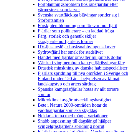
Fortplantningsproblem hos rapsfjärilar efter
värmestress som larver
Svenska svartfläckiga blåvingar sprider sig i
Storbritannien
Förskjuten blomning som försvar mot fjäril
Fjärilar som pollinerare – en laddad fråga
Färg, storlek och genetik skiljer
skogspärlemorfjärilens former
UV-ljus avslöjar busksnabbvingens larver
Sydrovfjäril har smak för stadslivet
Handel med fjärilar omsätter miljontals dollar
Vätska i vingmembran kan ge fjärilsvingar färg
Drastisk minskning av danska habitatspecialister
Fjärilars spridning till nya områden i Sverige och
Finland under 120 år
– betydelsen av klimat,
landskapstyp och arters särdrag
Spanska kamgräsfjärilar hotas av allt torrare
somrar
Mikroklimat avgör utvecklingshastighet
Bete i Natura 2000-områden hotar de
väddnätfjärilar som ska skyddas
Nektar – tema med många variationer
Snabb anpassning till dagslängd hjälper
svingelgräsfjärilens spridning norrut
Fjärilslarvernas värdväxter– Mycket mer än en