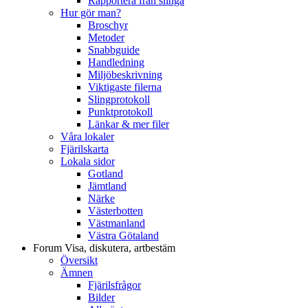
Rapportera från slinga
Hur gör man?
Broschyr
Metoder
Snabbguide
Handledning
Miljöbeskrivning
Viktigaste filerna
Slingprotokoll
Punktprotokoll
Länkar & mer filer
Våra lokaler
Fjärilskarta
Lokala sidor
Gotland
Jämtland
Närke
Västerbotten
Västmanland
Västra Götaland
Forum
Visa, diskutera, artbestäm
Översikt
Ämnen
Fjärilsfrågor
Bilder