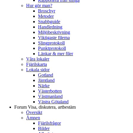
Rapportera från slinga
Hur gör man?
Broschyr
Metoder
Snabbguide
Handledning
Miljöbeskrivning
Viktigaste filerna
Slingprotokoll
Punktprotokoll
Länkar & mer filer
Våra lokaler
Fjärilskarta
Lokala sidor
Gotland
Jämtland
Närke
Västerbotten
Västmanland
Västra Götaland
Forum
Visa, diskutera, artbestäm
Översikt
Ämnen
Fjärilsfrågor
Bilder