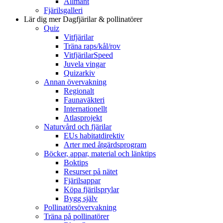
Allmänt
Fjärilsgalleri
Lär dig mer
Dagfjärilar & pollinatörer
Quiz
Vitfjärilar
Träna raps/kål/rov
VitfjärilarSpeed
Juvela vingar
Quizarkiv
Annan övervakning
Regionalt
Faunaväkteri
Internationellt
Atlasprojekt
Naturvård och fjärilar
EUs habitatdirektiv
Arter med åtgärdsprogram
Böcker, appar, material och länktips
Boktips
Resurser på nätet
Fjärilsappar
Köpa fjärilsprylar
Bygg själv
Pollinatörsövervakning
Träna på pollinatörer