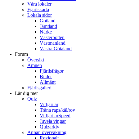
Våra lokaler
Fjärilskarta
Lokala sidor
Gotland
Jämtland
Närke
Västerbotten
Västmanland
Västra Götaland
Forum
Översikt
Ämnen
Fjärilsfrågor
Bilder
Allmänt
Fjärilsgalleri
Lär dig mer
Quiz
Vitfjärilar
Träna raps/kål/rov
VitfjärilarSpeed
Juvela vingar
Quizarkiv
Annan övervakning
Regionalt