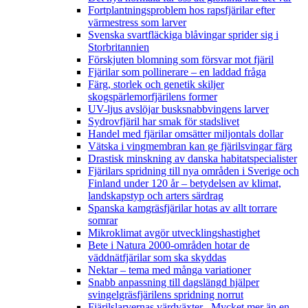
Fortplantningsproblem hos rapsfjärilar efter
värmestress som larver
Svenska svartfläckiga blåvingar sprider sig i
Storbritannien
Förskjuten blomning som försvar mot fjäril
Fjärilar som pollinerare – en laddad fråga
Färg, storlek och genetik skiljer
skogspärlemorfjärilens former
UV-ljus avslöjar busksnabbvingens larver
Sydrovfjäril har smak för stadslivet
Handel med fjärilar omsätter miljontals dollar
Vätska i vingmembran kan ge fjärilsvingar färg
Drastisk minskning av danska habitatspecialister
Fjärilars spridning till nya områden i Sverige och
Finland under 120 år
– betydelsen av klimat,
landskapstyp och arters särdrag
Spanska kamgräsfjärilar hotas av allt torrare
somrar
Mikroklimat avgör utvecklingshastighet
Bete i Natura 2000-områden hotar de
väddnätfjärilar som ska skyddas
Nektar – tema med många variationer
Snabb anpassning till dagslängd hjälper
svingelgräsfjärilens spridning norrut
Fjärilslarvernas värdväxter– Mycket mer än en