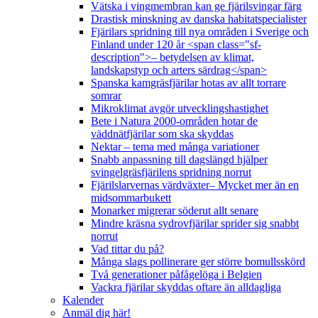
Vätska i vingmembran kan ge fjärilsvingar färg
Drastisk minskning av danska habitatspecialister
Fjärilars spridning till nya områden i Sverige och
Finland under 120 år <span class="sf-
description">– betydelsen av klimat,
landskapstyp och arters särdrag</span>
Spanska kamgräsfjärilar hotas av allt torrare
somrar
Mikroklimat avgör utvecklingshastighet
Bete i Natura 2000-områden hotar de
väddnätfjärilar som ska skyddas
Nektar – tema med många variationer
Snabb anpassning till dagslängd hjälper
svingelgräsfjärilens spridning norrut
Fjärilslarvernas värdväxter– Mycket mer än en
midsommarbukett
Monarker migrerar söderut allt senare
Mindre kräsna sydrovfjärilar sprider sig snabbt
norrut
Vad tittar du på?
Många slags pollinerare ger större bomullsskörd
Två generationer påfågelöga i Belgien
Vackra fjärilar skyddas oftare än alldagliga
Kalender
Anmäl dig här!