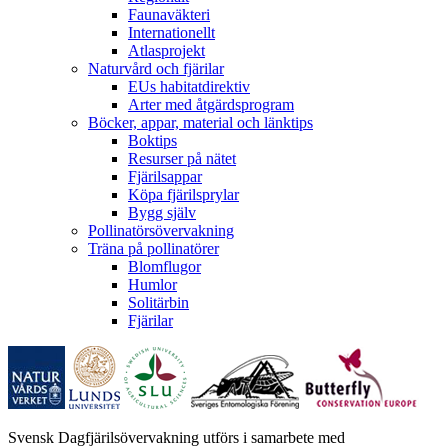
Faunaväkteri
Internationellt
Atlasprojekt
Naturvård och fjärilar
EUs habitatdirektiv
Arter med åtgärdsprogram
Böcker, appar, material och länktips
Boktips
Resurser på nätet
Fjärilsappar
Köpa fjärilsprylar
Bygg själv
Pollinatörsövervakning
Träna på pollinatörer
Blomflugor
Humlor
Solitärbin
Fjärilar
Svensk Dagfjärilsövervakning utförs i samarbete med