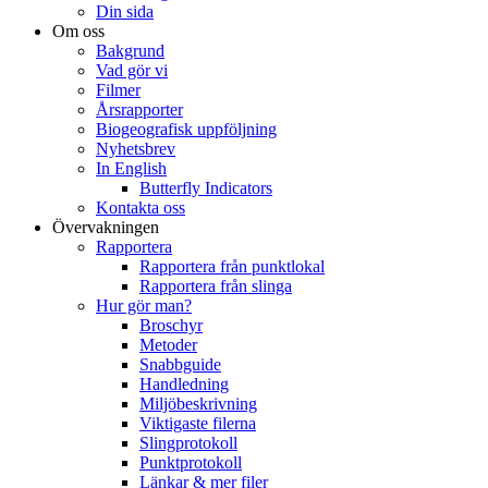
Din sida
Om oss
Bakgrund
Vad gör vi
Filmer
Årsrapporter
Biogeografisk uppföljning
Nyhetsbrev
In English
Butterfly Indicators
Kontakta oss
Övervakningen
Rapportera
Rapportera från punktlokal
Rapportera från slinga
Hur gör man?
Broschyr
Metoder
Snabbguide
Handledning
Miljöbeskrivning
Viktigaste filerna
Slingprotokoll
Punktprotokoll
Länkar & mer filer