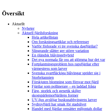
Översikt
Aktuellt
Nyheter
Aktuell fjärilsforskning
Hela artikellistan
Om forskningsartiklar och referenser
Varför förlorade vi tre svenska dagfjärilar?
Slingrande slåtter ger större variation
En öländsk blåvingehybrid
Det nya normala får oss att glömma hur det var
Fortplantningsproblem hos rapsfjärilar efter
värmestress som larver
Svenska svartfläckiga blåvingar sprider sig i
Storbritannien
Förskjuten blomning som försvar mot fjäril
Fjärilar som pollinerare – en laddad fråga
Färg, storlek och genetik skiljer
skogspärlemorfjärilens former
UV-ljus avslöjar busksnabbvingens larver
Sydrovfjäril har smak för stadslivet
Handel med fjärilar omsätter miljontals dollar