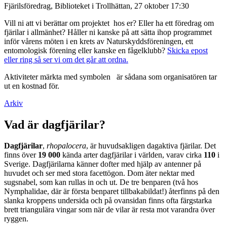
Fjärilsföredrag, Biblioteket i Trollhättan, 27 oktober 17:30
Vill ni att vi berättar om projektet hos er? Eller ha ett föredrag om
fjärilar i allmänhet? Håller ni kanske på att sätta ihop programmet
inför vårens möten i en krets av Naturskyddsföreningen, ett
entomologisk förening eller kanske en fågelklubb?
Skicka epost
eller ring så ser vi om det går att ordna.
Aktiviteter märkta med symbolen
är sådana som organisatören tar
ut en kostnad för.
Arkiv
Vad är dagfjärilar?
Dagfjärilar
,
rhopalocera
, är huvudsakligen dagaktiva fjärilar. Det
finns över
19 000
kända arter dagfjärilar i världen, varav cirka
110
i
Sverige. Dagfjärilarna känner dofter med hjälp av antenner på
huvudet och ser med stora facettögon. Dom äter nektar med
sugsnabel, som kan rullas in och ut. De tre benparen (två hos
Nymphalidae, där är första benparet tillbakabildat!) återfinns på den
slanka kroppens undersida och på ovansidan finns ofta färgstarka
brett triangulära vingar som när de vilar är resta mot varandra över
ryggen.