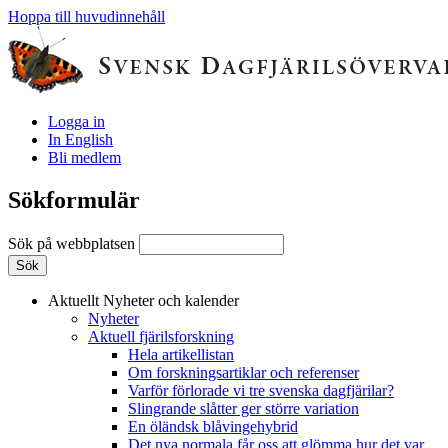
Hoppa till huvudinnehåll
Logga in
In English
Bli medlem
Sökformulär
Sök på webbplatsen
Aktuellt
Nyheter och kalender
Nyheter
Aktuell fjärilsforskning
Hela artikellistan
Om forskningsartiklar och referenser
Varför förlorade vi tre svenska dagfjärilar?
Slingrande slåtter ger större variation
En öländsk blåvingehybrid
Det nya normala får oss att glömma hur det var