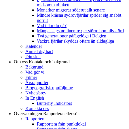
midsommarbukett
Monarker migrerar söderut allt senare
Mindre kräsna sydrovfjärilar sprider sig snabbt
norrut
Vad tittar du på?
Många slags pollinerare ger större bomullsskörd
Två generationer påfågelöga i Belgien
Vackra fjärilar skyddas oftare än alldagliga
Kalender
Anmäl dig här!
Din sida
Om oss
Kontakt och bakgrund
Bakgrund
Vad gör vi
Filmer
Årsrapporter
Biogeografisk uppföljning
Nyhetsbrev
In English
Butterfly Indicators
Kontakta oss
Övervakningen
Rapportera eller sök
Rapportera
Rapportera från punktlokal