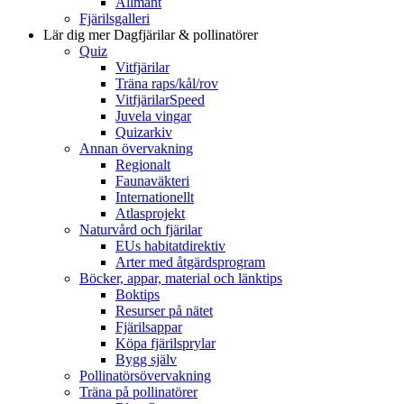
Allmänt
Fjärilsgalleri
Lär dig mer
Dagfjärilar & pollinatörer
Quiz
Vitfjärilar
Träna raps/kål/rov
VitfjärilarSpeed
Juvela vingar
Quizarkiv
Annan övervakning
Regionalt
Faunaväkteri
Internationellt
Atlasprojekt
Naturvård och fjärilar
EUs habitatdirektiv
Arter med åtgärdsprogram
Böcker, appar, material och länktips
Boktips
Resurser på nätet
Fjärilsappar
Köpa fjärilsprylar
Bygg själv
Pollinatörsövervakning
Träna på pollinatörer