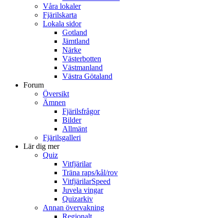
Våra lokaler
Fjärilskarta
Lokala sidor
Gotland
Jämtland
Närke
Västerbotten
Västmanland
Västra Götaland
Forum
Översikt
Ämnen
Fjärilsfrågor
Bilder
Allmänt
Fjärilsgalleri
Lär dig mer
Quiz
Vitfjärilar
Träna raps/kål/rov
VitfjärilarSpeed
Juvela vingar
Quizarkiv
Annan övervakning
Regionalt