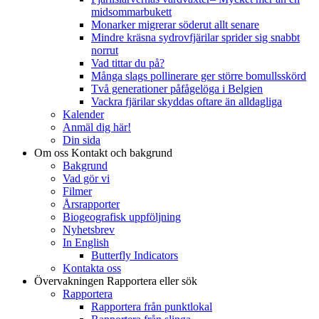
midsommarbukett
Monarker migrerar söderut allt senare
Mindre kräsna sydrovfjärilar sprider sig snabbt
norrut
Vad tittar du på?
Många slags pollinerare ger större bomullsskörd
Två generationer påfågelöga i Belgien
Vackra fjärilar skyddas oftare än alldagliga
Kalender
Anmäl dig här!
Din sida
Om oss
Kontakt och bakgrund
Bakgrund
Vad gör vi
Filmer
Årsrapporter
Biogeografisk uppföljning
Nyhetsbrev
In English
Butterfly Indicators
Kontakta oss
Övervakningen
Rapportera eller sök
Rapportera
Rapportera från punktlokal