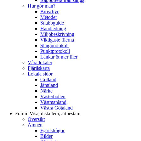
Rapportera från slinga
Hur gör man?
Broschyr
Metoder
Snabbguide
Handledning
Miljöbeskrivning
Viktigaste filerna
Slingprotokoll
Punktprotokoll
Länkar & mer filer
Våra lokaler
Fjärilskarta
Lokala sidor
Gotland
Jämtland
Närke
Västerbotten
Västmanland
Västra Götaland
Forum
Visa, diskutera, artbestäm
Översikt
Ämnen
Fjärilsfrågor
Bilder