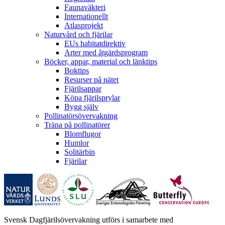
Faunaväkteri
Internationellt
Atlasprojekt
Naturvård och fjärilar
EUs habitatdirektiv
Arter med åtgärdsprogram
Böcker, appar, material och länktips
Boktips
Resurser på nätet
Fjärilsappar
Köpa fjärilsprylar
Bygg själv
Pollinatörsövervakning
Träna på pollinatörer
Blomflugor
Humlor
Solitärbin
Fjärilar
Svensk Dagfjärilsövervakning utförs i samarbete med