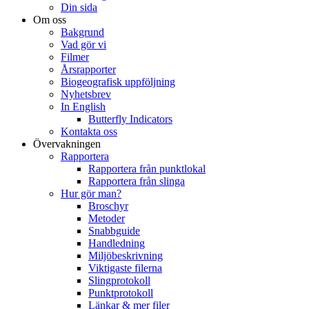
Din sida
Om oss
Bakgrund
Vad gör vi
Filmer
Årsrapporter
Biogeografisk uppföljning
Nyhetsbrev
In English
Butterfly Indicators
Kontakta oss
Övervakningen
Rapportera
Rapportera från punktlokal
Rapportera från slinga
Hur gör man?
Broschyr
Metoder
Snabbguide
Handledning
Miljöbeskrivning
Viktigaste filerna
Slingprotokoll
Punktprotokoll
Länkar & mer filer