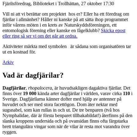
Fjärilsföredrag, Biblioteket i Trollhättan, 27 oktober 17:30
Vill ni att vi berättar om projektet hos er? Eller ha ett föredrag om
fjärilar i allmänhet? Håller ni kanske på att sätta ihop programmet
inför vårens möten i en krets av Naturskyddsföreningen, ett
entomologisk förening eller kanske en fågelklubb?
Skicka epost
eller ring så ser vi om det går att ordna.
Aktiviteter märkta med symbolen
är sådana som organisatören tar
ut en kostnad för.
Arkiv
Vad är dagfjärilar?
Dagfjärilar
,
rhopalocera
, är huvudsakligen dagaktiva fjärilar. Det
finns över
19 000
kända arter dagfjärilar i världen, varav cirka
110
i
Sverige. Dagfjärilarna känner dofter med hjälp av antenner på
huvudet och ser med stora facettögon. Dom äter nektar med
sugsnabel, som kan rullas in och ut. De tre benparen (två hos
Nymphalidae, där är första benparet tillbakabildat!) återfinns på den
slanka kroppens undersida och på ovansidan finns ofta färgstarka
brett triangulära vingar som när de vilar är resta mot varandra över
ryggen.