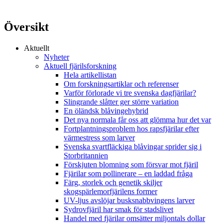
Översikt
Aktuellt
Nyheter
Aktuell fjärilsforskning
Hela artikellistan
Om forskningsartiklar och referenser
Varför förlorade vi tre svenska dagfjärilar?
Slingrande slåtter ger större variation
En öländsk blåvingehybrid
Det nya normala får oss att glömma hur det var
Fortplantningsproblem hos rapsfjärilar efter
värmestress som larver
Svenska svartfläckiga blåvingar sprider sig i
Storbritannien
Förskjuten blomning som försvar mot fjäril
Fjärilar som pollinerare – en laddad fråga
Färg, storlek och genetik skiljer
skogspärlemorfjärilens former
UV-ljus avslöjar busksnabbvingens larver
Sydrovfjäril har smak för stadslivet
Handel med fjärilar omsätter miljontals dollar