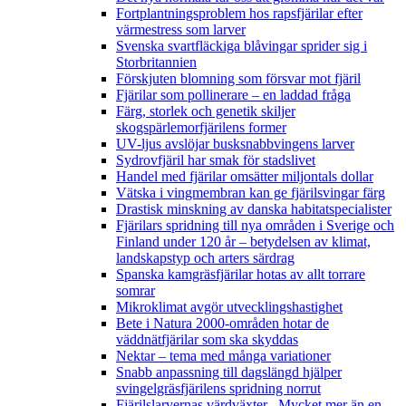
Fortplantningsproblem hos rapsfjärilar efter
värmestress som larver
Svenska svartfläckiga blåvingar sprider sig i
Storbritannien
Förskjuten blomning som försvar mot fjäril
Fjärilar som pollinerare – en laddad fråga
Färg, storlek och genetik skiljer
skogspärlemorfjärilens former
UV-ljus avslöjar busksnabbvingens larver
Sydrovfjäril har smak för stadslivet
Handel med fjärilar omsätter miljontals dollar
Vätska i vingmembran kan ge fjärilsvingar färg
Drastisk minskning av danska habitatspecialister
Fjärilars spridning till nya områden i Sverige och
Finland under 120 år
– betydelsen av klimat,
landskapstyp och arters särdrag
Spanska kamgräsfjärilar hotas av allt torrare
somrar
Mikroklimat avgör utvecklingshastighet
Bete i Natura 2000-områden hotar de
väddnätfjärilar som ska skyddas
Nektar – tema med många variationer
Snabb anpassning till dagslängd hjälper
svingelgräsfjärilens spridning norrut
Fjärilslarvernas värdväxter– Mycket mer än en