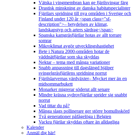
Vätska i vingmembran kan ge fjärilsvingar färg
Drastisk minskning av danska habitatspecialister
Fjärilars spridning till nya områden i Sverige och
Finland under 120 år <span class="sf-
description">– betydelsen av klimat,
landskapstyp och arters särdrag</span>
Spanska kamgräsfjärilar hotas av allt torrare
somrar
Mikroklimat avgör utvecklingshastighet
Bete i Natura 2000-områden hotar de
väddnätfjärilar som ska skyddas
Nektar – tema med många variationer
Snabb anpassning till dagslängd hjälper
svingelgräsfjärilens spridning norrut
Fjärilslarvernas värdväxter– Mycket mer än en
midsommarbukett
Monarker migrerar söderut allt senare
Mindre kräsna sydrovfjärilar sprider sig snabbt
norrut
Vad tittar du på?
Många slags pollinerare ger större bomullsskörd
Två generationer påfågelöga i Belgien
Vackra fjärilar skyddas oftare än alldagliga
Kalender
Anmäl dig här!