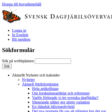
Hoppa till huvudinnehåll
Logga in
In English
Bli medlem
Sökformulär
Sök på webbplatsen
Aktuellt
Nyheter och kalender
Nyheter
Aktuell fjärilsforskning
Hela artikellistan
Om forskningsartiklar och referenser
Varför förlorade vi tre svenska dagfjärilar?
Slingrande slåtter ger större variation
En öländsk blåvingehybrid
Det nya normala får oss att glömma hur det var