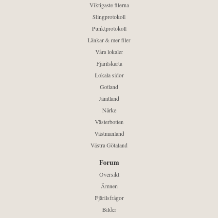
Viktigaste filerna
Slingprotokoll
Punktprotokoll
Länkar & mer filer
Våra lokaler
Fjärilskarta
Lokala sidor
Gotland
Jämtland
Närke
Västerbotten
Västmanland
Västra Götaland
Forum
Översikt
Ämnen
Fjärilsfrågor
Bilder