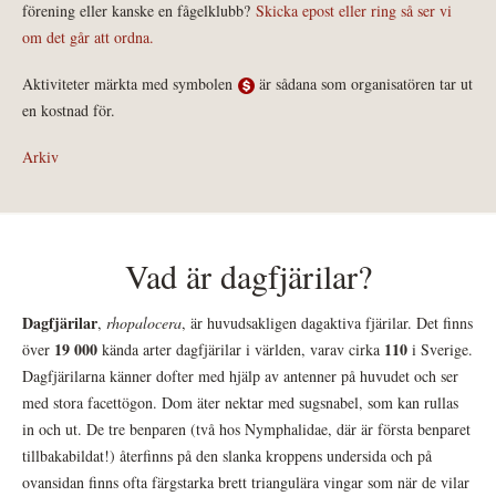
förening eller kanske en fågelklubb?
Skicka epost eller ring så ser vi
om det går att ordna.
Aktiviteter märkta med symbolen
är sådana som organisatören tar ut
en kostnad för.
Arkiv
Vad är dagfjärilar?
Dagfjärilar
,
rhopalocera
, är huvudsakligen dagaktiva fjärilar. Det finns
19 000
110
över
kända arter dagfjärilar i världen, varav cirka
i Sverige.
Dagfjärilarna känner dofter med hjälp av antenner på huvudet och ser
med stora facettögon. Dom äter nektar med sugsnabel, som kan rullas
in och ut. De tre benparen (två hos Nymphalidae, där är första benparet
tillbakabildat!) återfinns på den slanka kroppens undersida och på
ovansidan finns ofta färgstarka brett triangulära vingar som när de vilar