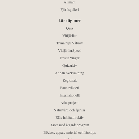
Allmänt
Fjärilsgalleri
Lär dig mer
Quiz
Vitfjärilar
Träna raps/kål/rov
VitfjärilarSpeed
Juvela vingar
Quizarkiv
Annan övervakning
Regionalt
Faunaväkteri
Internationellt
Atlasprojekt
Naturvård och fjärilar
EUs habitatdirektiv
Arter med åtgärdsprogram
Böcker, appar, material och länktips