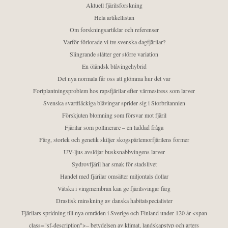
Aktuell fjärilsforskning
Hela artikellistan
Om forskningsartiklar och referenser
Varför förlorade vi tre svenska dagfjärilar?
Slingrande slåtter ger större variation
En öländsk blåvingehybrid
Det nya normala får oss att glömma hur det var
Fortplantningsproblem hos rapsfjärilar efter värmestress som larver
Svenska svartfläckiga blåvingar sprider sig i Storbritannien
Förskjuten blomning som försvar mot fjäril
Fjärilar som pollinerare – en laddad fråga
Färg, storlek och genetik skiljer skogspärlemorfjärilens former
UV-ljus avslöjar busksnabbvingens larver
Sydrovfjäril har smak för stadslivet
Handel med fjärilar omsätter miljontals dollar
Vätska i vingmembran kan ge fjärilsvingar färg
Drastisk minskning av danska habitatspecialister
Fjärilars spridning till nya områden i Sverige och Finland under 120 år <span
class="sf-description">– betydelsen av klimat, landskapstyp och arters