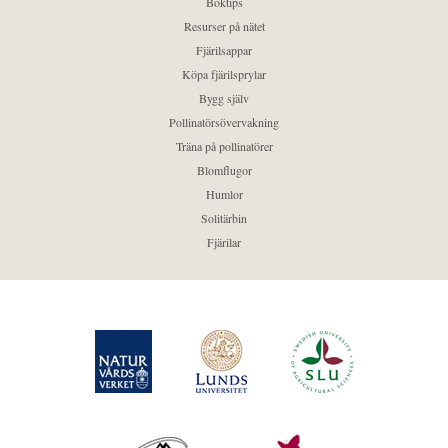
Boktips
Resurser på nätet
Fjärilsappar
Köpa fjärilsprylar
Bygg själv
Pollinatörsövervakning
Träna på pollinatörer
Blomflugor
Humlor
Solitärbin
Fjärilar