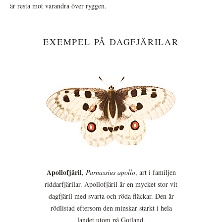
är resta mot varandra över ryggen.
EXEMPEL PÅ DAGFJÄRILAR
Apollofjäril
,
Parnassius apollo
, art i familjen
riddarfjärilar. Apollofjäril är en mycket stor vit
dagfjäril med svarta och röda fläckar. Den är
rödlistad eftersom den minskar starkt i hela
landet utom på Gotland.