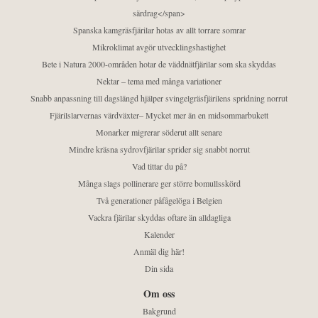
särdrag</span>
Spanska kamgräsfjärilar hotas av allt torrare somrar
Mikroklimat avgör utvecklingshastighet
Bete i Natura 2000-områden hotar de väddnätfjärilar som ska skyddas
Nektar – tema med många variationer
Snabb anpassning till dagslängd hjälper svingelgräsfjärilens spridning norrut
Fjärilslarvernas värdväxter– Mycket mer än en midsommarbukett
Monarker migrerar söderut allt senare
Mindre kräsna sydrovfjärilar sprider sig snabbt norrut
Vad tittar du på?
Många slags pollinerare ger större bomullsskörd
Två generationer påfågelöga i Belgien
Vackra fjärilar skyddas oftare än alldagliga
Kalender
Anmäl dig här!
Din sida
Om oss
Bakgrund