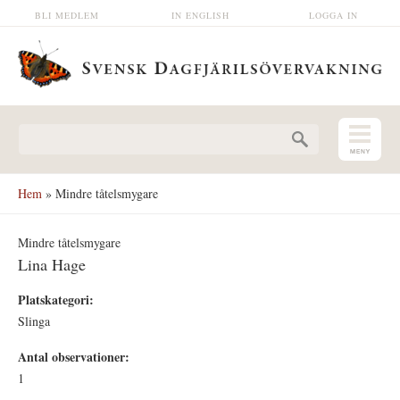
Hoppa till huvudinnehåll
BLI MEDLEM
IN ENGLISH
LOGGA IN
Sökformulär
Hem
» Mindre tåtelsmygare
Mindre tåtelsmygare
Lina Hage
Platskategori:
Slinga
Antal observationer:
1