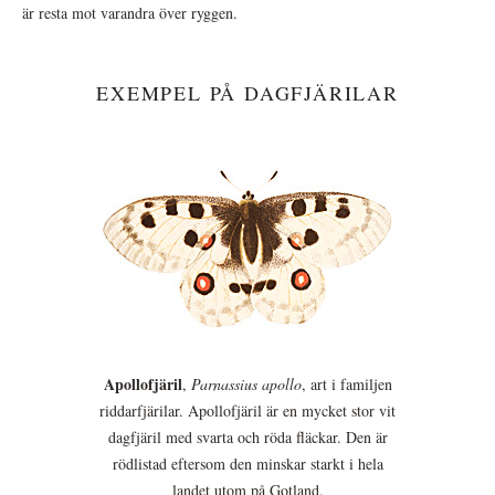
är resta mot varandra över ryggen.
EXEMPEL PÅ DAGFJÄRILAR
Apollofjäril
,
Parnassius apollo
, art i familjen
riddarfjärilar. Apollofjäril är en mycket stor vit
dagfjäril med svarta och röda fläckar. Den är
rödlistad eftersom den minskar starkt i hela
landet utom på Gotland.