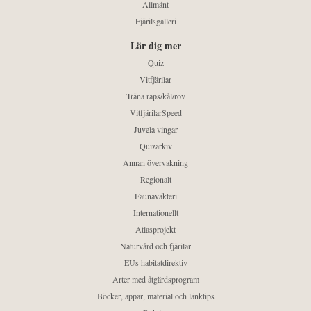
Allmänt
Fjärilsgalleri
Lär dig mer
Quiz
Vitfjärilar
Träna raps/kål/rov
VitfjärilarSpeed
Juvela vingar
Quizarkiv
Annan övervakning
Regionalt
Faunaväkteri
Internationellt
Atlasprojekt
Naturvård och fjärilar
EUs habitatdirektiv
Arter med åtgärdsprogram
Böcker, appar, material och länktips