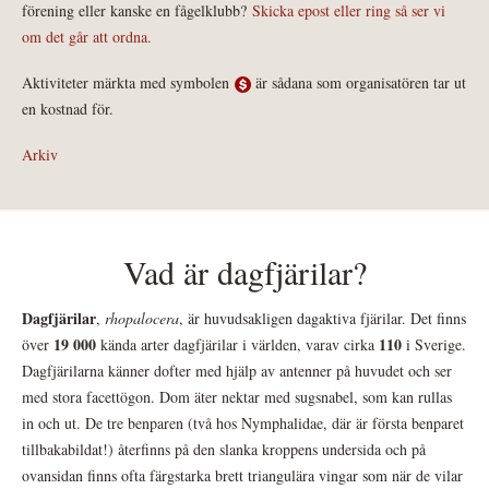
förening eller kanske en fågelklubb?
Skicka epost eller ring så ser vi
om det går att ordna.
Aktiviteter märkta med symbolen
är sådana som organisatören tar ut
en kostnad för.
Arkiv
Vad är dagfjärilar?
Dagfjärilar
,
rhopalocera
, är huvudsakligen dagaktiva fjärilar. Det finns
19 000
110
över
kända arter dagfjärilar i världen, varav cirka
i Sverige.
Dagfjärilarna känner dofter med hjälp av antenner på huvudet och ser
med stora facettögon. Dom äter nektar med sugsnabel, som kan rullas
in och ut. De tre benparen (två hos Nymphalidae, där är första benparet
tillbakabildat!) återfinns på den slanka kroppens undersida och på
ovansidan finns ofta färgstarka brett triangulära vingar som när de vilar