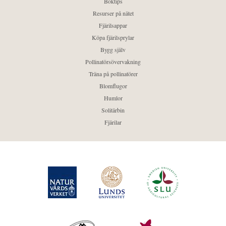
Boktips
Resurser på nätet
Fjärilsappar
Köpa fjärilsprylar
Bygg själv
Pollinatörsövervakning
Träna på pollinatörer
Blomflugor
Humlor
Solitärbin
Fjärilar