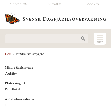
Hoppa till huvudinnehåll
BLI MEDLEM
IN ENGLISH
LOGGA IN
Sökformulär
Hem
» Mindre tåtelsmygare
Mindre tåtelsmygare
Åskärr
Platskategori:
Punktlokal
Antal observationer:
1