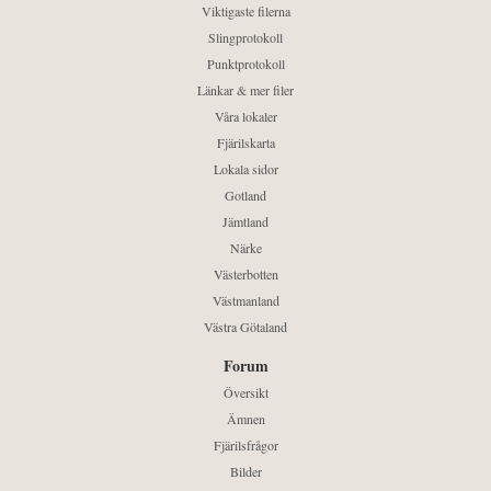
Viktigaste filerna
Slingprotokoll
Punktprotokoll
Länkar & mer filer
Våra lokaler
Fjärilskarta
Lokala sidor
Gotland
Jämtland
Närke
Västerbotten
Västmanland
Västra Götaland
Forum
Översikt
Ämnen
Fjärilsfrågor
Bilder