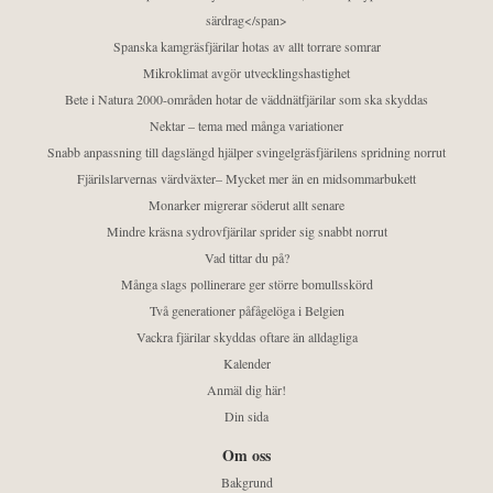
särdrag</span>
Spanska kamgräsfjärilar hotas av allt torrare somrar
Mikroklimat avgör utvecklingshastighet
Bete i Natura 2000-områden hotar de väddnätfjärilar som ska skyddas
Nektar – tema med många variationer
Snabb anpassning till dagslängd hjälper svingelgräsfjärilens spridning norrut
Fjärilslarvernas värdväxter– Mycket mer än en midsommarbukett
Monarker migrerar söderut allt senare
Mindre kräsna sydrovfjärilar sprider sig snabbt norrut
Vad tittar du på?
Många slags pollinerare ger större bomullsskörd
Två generationer påfågelöga i Belgien
Vackra fjärilar skyddas oftare än alldagliga
Kalender
Anmäl dig här!
Din sida
Om oss
Bakgrund