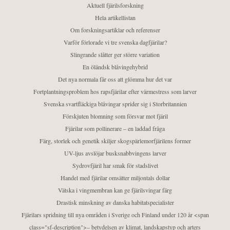
Aktuell fjärilsforskning
Hela artikellistan
Om forskningsartiklar och referenser
Varför förlorade vi tre svenska dagfjärilar?
Slingrande slåtter ger större variation
En öländsk blåvingehybrid
Det nya normala får oss att glömma hur det var
Fortplantningsproblem hos rapsfjärilar efter värmestress som larver
Svenska svartfläckiga blåvingar sprider sig i Storbritannien
Förskjuten blomning som försvar mot fjäril
Fjärilar som pollinerare – en laddad fråga
Färg, storlek och genetik skiljer skogspärlemorfjärilens former
UV-ljus avslöjar busksnabbvingens larver
Sydrovfjäril har smak för stadslivet
Handel med fjärilar omsätter miljontals dollar
Vätska i vingmembran kan ge fjärilsvingar färg
Drastisk minskning av danska habitatspecialister
Fjärilars spridning till nya områden i Sverige och Finland under 120 år <span
class="sf-description">– betydelsen av klimat, landskapstyp och arters