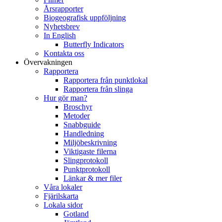
Årsrapporter
Biogeografisk uppföljning
Nyhetsbrev
In English
Butterfly Indicators
Kontakta oss
Övervakningen
Rapportera
Rapportera från punktlokal
Rapportera från slinga
Hur gör man?
Broschyr
Metoder
Snabbguide
Handledning
Miljöbeskrivning
Viktigaste filerna
Slingprotokoll
Punktprotokoll
Länkar & mer filer
Våra lokaler
Fjärilskarta
Lokala sidor
Gotland