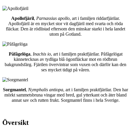
Apollofjäril
,
Parnassius apollo
, art i familjen riddarfjärilar.
Apollofjäril är en mycket stor vit dagfjäril med svarta och röda
fläckar. Den är rödlistad eftersom den minskar starkt i hela landet
utom på Gotland.
Påfågelöga
,
Inachis io
, art i familjen praktfjärilar. Påfågelögat
kännetecknas av tydliga blå ögonfläckar mot en rödbrun
bakgrundsfärg. Fjärilen övervintrar som vuxen och därför kan den
ses mycket tidigt på våren.
Sorgmantel
,
Nymphalis antiopa
, art i familjen praktfjärilar. Den har
mörkt sammetsbruna vingar med bred, gul ytterkant och äter bland
annat sav och rutten frukt. Sorgmantel finns i hela Sverige.
Översikt