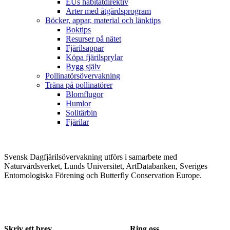
EUs habitatdirektiv
Arter med åtgärdsprogram
Böcker, appar, material och länktips
Boktips
Resurser på nätet
Fjärilsappar
Köpa fjärilsprylar
Bygg själv
Pollinatörsövervakning
Träna på pollinatörer
Blomflugor
Humlor
Solitärbin
Fjärilar
Svensk Dagfjärilsövervakning utförs i samarbete med
Naturvårdsverket, Lunds Universitet, ArtDatabanken, Sveriges
Entomologiska Förening och Butterfly Conservation Europe.
Skriv ett brev
Ring oss