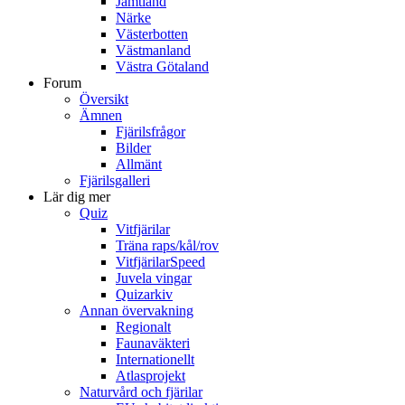
Jämtland
Närke
Västerbotten
Västmanland
Västra Götaland
Forum
Översikt
Ämnen
Fjärilsfrågor
Bilder
Allmänt
Fjärilsgalleri
Lär dig mer
Quiz
Vitfjärilar
Träna raps/kål/rov
VitfjärilarSpeed
Juvela vingar
Quizarkiv
Annan övervakning
Regionalt
Faunaväkteri
Internationellt
Atlasprojekt
Naturvård och fjärilar