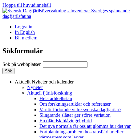
Hoppa till huvudinnehåll
Logga in
In English
Bli medlem
Sökformulär
Sök på webbplatsen
Aktuellt
Nyheter och kalender
Nyheter
Aktuell fjärilsforskning
Hela artikellistan
Om forskningsartiklar och referenser
Varför förlorade vi tre svenska dagfjärilar?
Slingrande slåtter ger större variation
En öländsk blåvingehybrid
Det nya normala får oss att glömma hur det var
Fortplantningsproblem hos rapsfjärilar efter
värmestress som larver