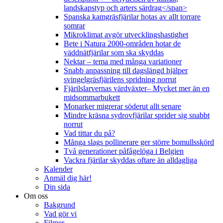
landskapstyp och arters särdrag</span>
Spanska kamgräsfjärilar hotas av allt torrare
somrar
Mikroklimat avgör utvecklingshastighet
Bete i Natura 2000-områden hotar de
väddnätfjärilar som ska skyddas
Nektar – tema med många variationer
Snabb anpassning till dagslängd hjälper
svingelgräsfjärilens spridning norrut
Fjärilslarvernas värdväxter– Mycket mer än en
midsommarbukett
Monarker migrerar söderut allt senare
Mindre kräsna sydrovfjärilar sprider sig snabbt
norrut
Vad tittar du på?
Många slags pollinerare ger större bomullsskörd
Två generationer påfågelöga i Belgien
Vackra fjärilar skyddas oftare än alldagliga
Kalender
Anmäl dig här!
Din sida
Om oss
Bakgrund
Vad gör vi
Filmer