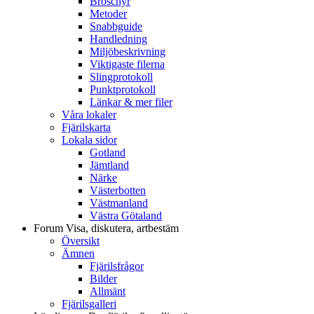
Broschyr
Metoder
Snabbguide
Handledning
Miljöbeskrivning
Viktigaste filerna
Slingprotokoll
Punktprotokoll
Länkar & mer filer
Våra lokaler
Fjärilskarta
Lokala sidor
Gotland
Jämtland
Närke
Västerbotten
Västmanland
Västra Götaland
Forum
Visa, diskutera, artbestäm
Översikt
Ämnen
Fjärilsfrågor
Bilder
Allmänt
Fjärilsgalleri