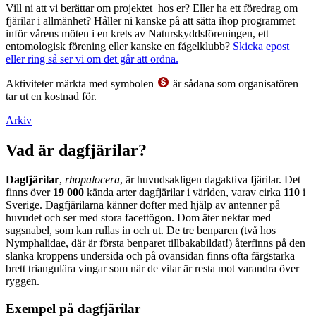
Vill ni att vi berättar om projektet hos er? Eller ha ett föredrag om
fjärilar i allmänhet? Håller ni kanske på att sätta ihop programmet
inför vårens möten i en krets av Naturskyddsföreningen, ett
entomologisk förening eller kanske en fågelklubb?
Skicka epost
eller ring så ser vi om det går att ordna.
Aktiviteter märkta med symbolen
är sådana som organisatören
tar ut en kostnad för.
Arkiv
Vad är dagfjärilar?
Dagfjärilar
,
rhopalocera
, är huvudsakligen dagaktiva fjärilar. Det
finns över
19 000
kända arter dagfjärilar i världen, varav cirka
110
i
Sverige. Dagfjärilarna känner dofter med hjälp av antenner på
huvudet och ser med stora facettögon. Dom äter nektar med
sugsnabel, som kan rullas in och ut. De tre benparen (två hos
Nymphalidae, där är första benparet tillbakabildat!) återfinns på den
slanka kroppens undersida och på ovansidan finns ofta färgstarka
brett triangulära vingar som när de vilar är resta mot varandra över
ryggen.
Exempel på dagfjärilar