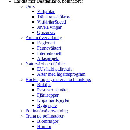
Lär dig mer
Dagfjärilar & pollinatörer
Quiz
Vitfjärilar
Träna raps/kål/rov
VitfjärilarSpeed
Juvela vingar
Quizarkiv
Annan övervakning
Regionalt
Faunaväkteri
Internationellt
Atlasprojekt
Naturvård och fjärilar
EUs habitatdirektiv
Arter med åtgärdsprogram
Böcker, appar, material och länktips
Boktips
Resurser på nätet
Fjärilsappar
Köpa fjärilsprylar
Bygg själv
Pollinatörsövervakning
Träna på pollinatörer
Blomflugor
Humlor