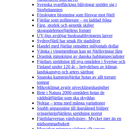
Svenska svartfläckiga blåvingar sprider sig i
Storbritannien
Förskjuten blomning som försvar mot fjäril
Fjärilar som pollinerare – en laddad fråga
Färg, storlek och genetik skiljer
skogspärlemorfjärilens former
UV-ljus avslöjar busksnabbvingens larver
Sydrovfjäril har smak för stadslivet
Handel med fjärilar omsätter miljontals dollar
Vätska i vingmembran kan ge fjärilsvingar färg
Drastisk minskning av danska habitatspecialister
Fjärilars spridning till nya områden i Sverige och
Finland under 120 år
– betydelsen av klimat,
landskapstyp och arters särdrag
Spanska kamgräsfjärilar hotas av allt torrare
somrar
Mikroklimat avgör utvecklingshastighet
Bete i Natura 2000-områden hotar de
väddnätfjärilar som ska skyddas
Nektar – tema med många variationer
Snabb anpassning till dagslängd hjälper
svingelgräsfjärilens spridning norrut
Fjärilslarvernas värdväxter– Mycket mer än en
midsommarbukett
Monarker migrerar söderut allt senare