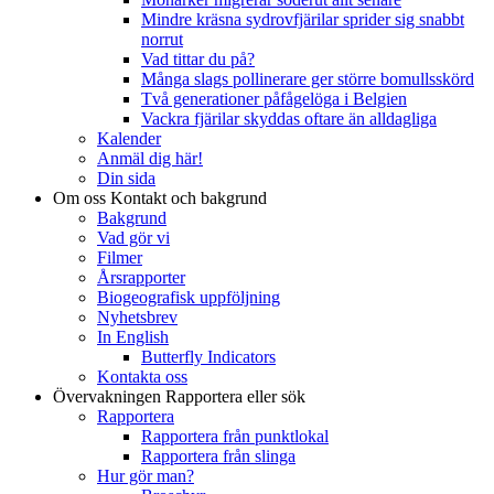
Mindre kräsna sydrovfjärilar sprider sig snabbt
norrut
Vad tittar du på?
Många slags pollinerare ger större bomullsskörd
Två generationer påfågelöga i Belgien
Vackra fjärilar skyddas oftare än alldagliga
Kalender
Anmäl dig här!
Din sida
Om oss
Kontakt och bakgrund
Bakgrund
Vad gör vi
Filmer
Årsrapporter
Biogeografisk uppföljning
Nyhetsbrev
In English
Butterfly Indicators
Kontakta oss
Övervakningen
Rapportera eller sök
Rapportera
Rapportera från punktlokal
Rapportera från slinga
Hur gör man?