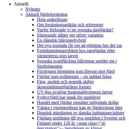
Aktuellt
Nyheter
Aktuell fjärilsforskning
Hela artikellistan
Om forskningsartiklar och referenser
Varför förlorade vi tre svenska dagfjärilar?
Slingrande slåtter ger större variation
En öländsk blåvingehybrid
Det nya normala får oss att glömma hur det var
Fortplantningsproblem hos rapsfjärilar efter
värmestress som larver
Svenska svartfläckiga blåvingar sprider sig i
Storbritannien
Förskjuten blomning som försvar mot fjäril
Fjärilar som pollinerare – en laddad fråga
Färg, storlek och genetik skiljer
skogspärlemorfjärilens former
UV-ljus avslöjar busksnabbvingens larver
Sydrovfjäril har smak för stadslivet
Handel med fjärilar omsätter miljontals dollar
Vätska i vingmembran kan ge fjärilsvingar färg
Drastisk minskning av danska habitatspecialister
Fjärilars spridning till nya områden i Sverige och
Finland under 120 år <span class="sf-
description">– betydelsen av klimat,