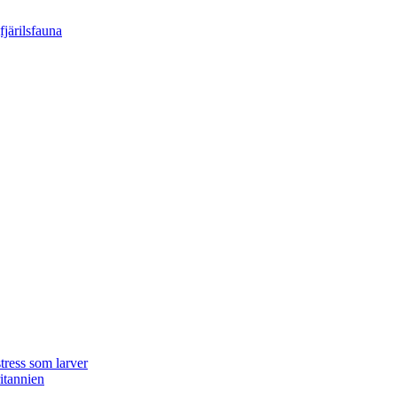
tress som larver
ritannien