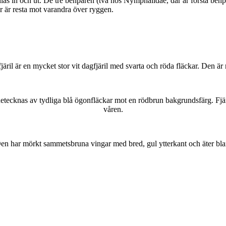
as in och ut. De tre benparen (två hos Nymphalidae, där är första benpa
ar är resta mot varandra över ryggen.
lofjäril är en mycket stor vit dagfjäril med svarta och röda fläckar. Den 
kännetecknas av tydliga blå ögonfläckar mot en rödbrun bakgrundsfärg. Fj
våren.
r. Den har mörkt sammetsbruna vingar med bred, gul ytterkant och äter bla