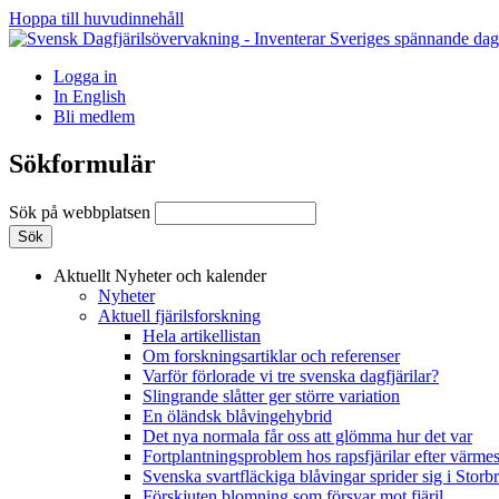
Hoppa till huvudinnehåll
Logga in
In English
Bli medlem
Sökformulär
Sök på webbplatsen
Aktuellt
Nyheter och kalender
Nyheter
Aktuell fjärilsforskning
Hela artikellistan
Om forskningsartiklar och referenser
Varför förlorade vi tre svenska dagfjärilar?
Slingrande slåtter ger större variation
En öländsk blåvingehybrid
Det nya normala får oss att glömma hur det var
Fortplantningsproblem hos rapsfjärilar efter värmes
Svenska svartfläckiga blåvingar sprider sig i Storb
Förskjuten blomning som försvar mot fjäril