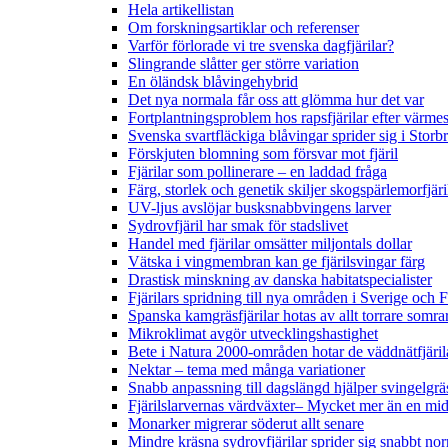
Hela artikellistan
Om forskningsartiklar och referenser
Varför förlorade vi tre svenska dagfjärilar?
Slingrande slåtter ger större variation
En öländsk blåvingehybrid
Det nya normala får oss att glömma hur det var
Fortplantningsproblem hos rapsfjärilar efter värmes
Svenska svartfläckiga blåvingar sprider sig i Storb
Förskjuten blomning som försvar mot fjäril
Fjärilar som pollinerare – en laddad fråga
Färg, storlek och genetik skiljer skogspärlemorfjär
UV-ljus avslöjar busksnabbvingens larver
Sydrovfjäril har smak för stadslivet
Handel med fjärilar omsätter miljontals dollar
Vätska i vingmembran kan ge fjärilsvingar färg
Drastisk minskning av danska habitatspecialister
Fjärilars spridning till nya områden i Sverige och
Spanska kamgräsfjärilar hotas av allt torrare somra
Mikroklimat avgör utvecklingshastighet
Bete i Natura 2000-områden hotar de väddnätfjäri
Nektar – tema med många variationer
Snabb anpassning till dagslängd hjälper svingelgräs
Fjärilslarvernas värdväxter– Mycket mer än en m
Monarker migrerar söderut allt senare
Mindre kräsna sydrovfjärilar sprider sig snabbt nor