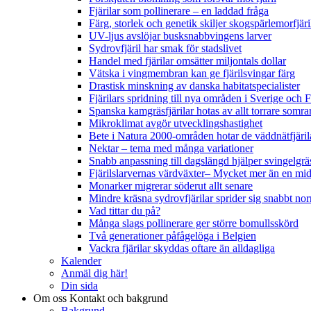
Fjärilar som pollinerare – en laddad fråga
Färg, storlek och genetik skiljer skogspärlemorfjär
UV-ljus avslöjar busksnabbvingens larver
Sydrovfjäril har smak för stadslivet
Handel med fjärilar omsätter miljontals dollar
Vätska i vingmembran kan ge fjärilsvingar färg
Drastisk minskning av danska habitatspecialister
Fjärilars spridning till nya områden i Sverige och
Spanska kamgräsfjärilar hotas av allt torrare somra
Mikroklimat avgör utvecklingshastighet
Bete i Natura 2000-områden hotar de väddnätfjäri
Nektar – tema med många variationer
Snabb anpassning till dagslängd hjälper svingelgräs
Fjärilslarvernas värdväxter– Mycket mer än en m
Monarker migrerar söderut allt senare
Mindre kräsna sydrovfjärilar sprider sig snabbt nor
Vad tittar du på?
Många slags pollinerare ger större bomullsskörd
Två generationer påfågelöga i Belgien
Vackra fjärilar skyddas oftare än alldagliga
Kalender
Anmäl dig här!
Din sida
Om oss
Kontakt och bakgrund
Bakgrund