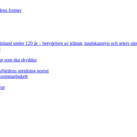
ilens former
 Finland under 120 år
– betydelsen av klimat, landskapstyp och arters sär
r
lar som ska skyddas
fjärilens spridning norrut
idsommarbukett
rut