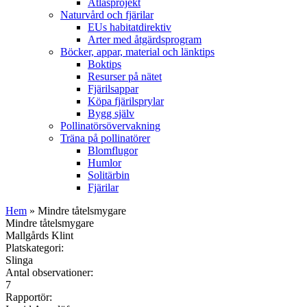
Atlasprojekt
Naturvård och fjärilar
EUs habitatdirektiv
Arter med åtgärdsprogram
Böcker, appar, material och länktips
Boktips
Resurser på nätet
Fjärilsappar
Köpa fjärilsprylar
Bygg själv
Pollinatörsövervakning
Träna på pollinatörer
Blomflugor
Humlor
Solitärbin
Fjärilar
Hem
» Mindre tåtelsmygare
Mindre tåtelsmygare
Mallgårds Klint
Platskategori:
Slinga
Antal observationer:
7
Rapportör: