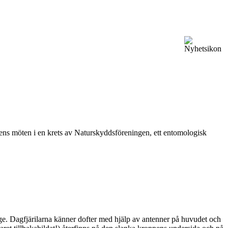
vårens möten i en krets av Naturskyddsföreningen, ett entomologisk
ge. Dagfjärilarna känner dofter med hjälp av antenner på huvudet och