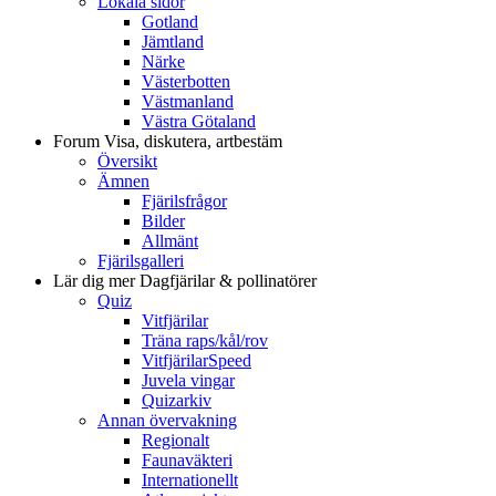
Lokala sidor
Gotland
Jämtland
Närke
Västerbotten
Västmanland
Västra Götaland
Forum
Visa, diskutera, artbestäm
Översikt
Ämnen
Fjärilsfrågor
Bilder
Allmänt
Fjärilsgalleri
Lär dig mer
Dagfjärilar & pollinatörer
Quiz
Vitfjärilar
Träna raps/kål/rov
VitfjärilarSpeed
Juvela vingar
Quizarkiv
Annan övervakning
Regionalt
Faunaväkteri
Internationellt