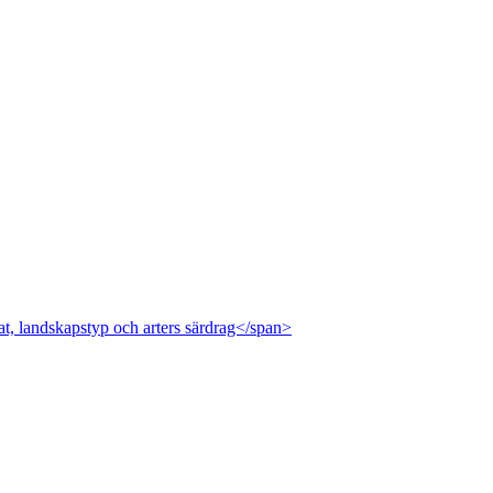
at, landskapstyp och arters särdrag</span>