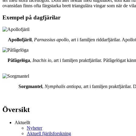
ser med stora facettögon. Dom äter nektar med sugsnabel, som kan rull
ovansidan finns ofta färgstarka brett triangulära vingar som när de vil
Exempel på dagfjärilar
Apollofjäril
,
Parnassius apollo
, art i familjen riddarfjärilar. Apol
Påfågelöga
,
Inachis io
, art i familjen praktfjärilar. Påfågelögat 
Sorgmantel
,
Nymphalis antiopa
, art i familjen praktfjärila
Översikt
Aktuellt
Nyheter
Aktuell fjärilsforskning