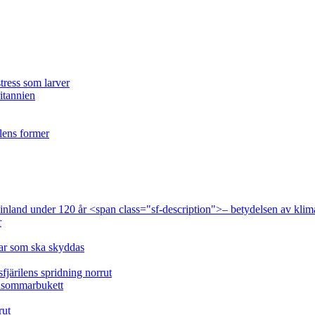
tress som larver
ritannien
ilens former
 Finland under 120 år <span class="sf-description">– betydelsen av klim
r
lar som ska skyddas
fjärilens spridning norrut
idsommarbukett
rut