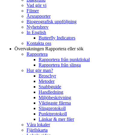
Vad gör vi
Filmer
Årsrapporter
Biogeografisk uppföljning
Nyhetsbrev
In English
Butterfly Indicators
Kontakta oss
Övervakningen
Rapportera eller sök
Rapportera
Rapportera från punktlokal
Rapportera från slinga
Hur gör man?
Broschyr
Metoder
Snabbguide
Handledning
Miljöbeskrivning
Viktigaste filerna
Slingprotokoll
Punktprotokoll
Länkar & mer filer
Våra lokaler
Fjärilskarta