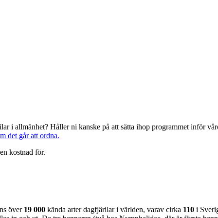
järilar i allmänhet? Håller ni kanske på att sätta ihop programmet inför 
om det går att ordna.
en kostnad för.
nns över
19 000
kända arter dagfjärilar i världen, varav cirka
110
i Sveri