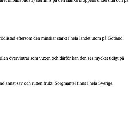
ret tillbakabildat!) återfinns på den slanka kroppens undersida och på
är rödlistad eftersom den minskar starkt i hela landet utom på Gotland.
ärilen övervintrar som vuxen och därför kan den ses mycket tidigt på
nd annat sav och rutten frukt. Sorgmantel finns i hela Sverige.