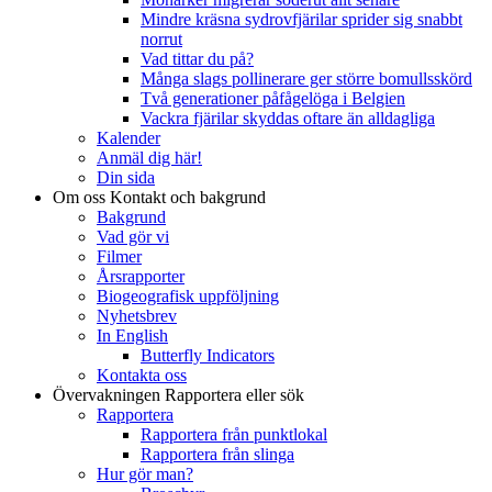
Mindre kräsna sydrovfjärilar sprider sig snabbt
norrut
Vad tittar du på?
Många slags pollinerare ger större bomullsskörd
Två generationer påfågelöga i Belgien
Vackra fjärilar skyddas oftare än alldagliga
Kalender
Anmäl dig här!
Din sida
Om oss
Kontakt och bakgrund
Bakgrund
Vad gör vi
Filmer
Årsrapporter
Biogeografisk uppföljning
Nyhetsbrev
In English
Butterfly Indicators
Kontakta oss
Övervakningen
Rapportera eller sök
Rapportera
Rapportera från punktlokal
Rapportera från slinga
Hur gör man?