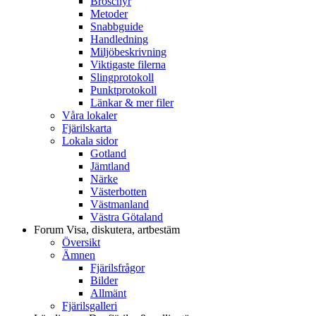
Broschyr
Metoder
Snabbguide
Handledning
Miljöbeskrivning
Viktigaste filerna
Slingprotokoll
Punktprotokoll
Länkar & mer filer
Våra lokaler
Fjärilskarta
Lokala sidor
Gotland
Jämtland
Närke
Västerbotten
Västmanland
Västra Götaland
Forum
Visa, diskutera, artbestäm
Översikt
Ämnen
Fjärilsfrågor
Bilder
Allmänt
Fjärilsgalleri