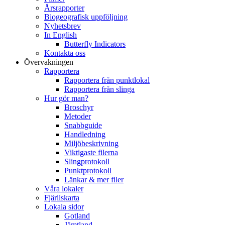
Årsrapporter
Biogeografisk uppföljning
Nyhetsbrev
In English
Butterfly Indicators
Kontakta oss
Övervakningen
Rapportera
Rapportera från punktlokal
Rapportera från slinga
Hur gör man?
Broschyr
Metoder
Snabbguide
Handledning
Miljöbeskrivning
Viktigaste filerna
Slingprotokoll
Punktprotokoll
Länkar & mer filer
Våra lokaler
Fjärilskarta
Lokala sidor
Gotland
Jämtland