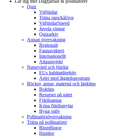
Lär dig mer
Dagfjärilar & pollinatörer
Quiz
Vitfjärilar
Träna raps/kål/rov
VitfjärilarSpeed
Juvela vingar
Quizarkiv
Annan övervakning
Regionalt
Faunaväkteri
Internationellt
Atlasprojekt
Naturvård och fjärilar
EUs habitatdirektiv
Arter med åtgärdsprogram
Böcker, appar, material och länktips
Boktips
Resurser på nätet
Fjärilsappar
Köpa fjärilsprylar
Bygg själv
Pollinatörsövervakning
Träna på pollinatörer
Blomflugor
Humlor