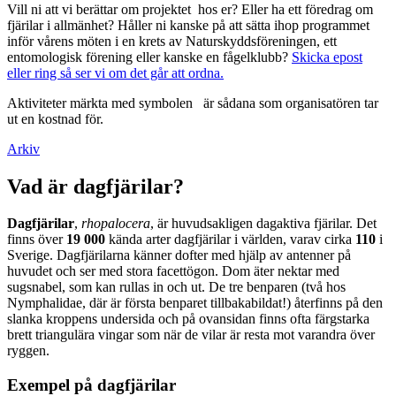
Vill ni att vi berättar om projektet hos er? Eller ha ett föredrag om
fjärilar i allmänhet? Håller ni kanske på att sätta ihop programmet
inför vårens möten i en krets av Naturskyddsföreningen, ett
entomologisk förening eller kanske en fågelklubb?
Skicka epost
eller ring så ser vi om det går att ordna.
Aktiviteter märkta med symbolen
är sådana som organisatören tar
ut en kostnad för.
Arkiv
Vad är dagfjärilar?
Dagfjärilar
,
rhopalocera
, är huvudsakligen dagaktiva fjärilar. Det
finns över
19 000
kända arter dagfjärilar i världen, varav cirka
110
i
Sverige. Dagfjärilarna känner dofter med hjälp av antenner på
huvudet och ser med stora facettögon. Dom äter nektar med
sugsnabel, som kan rullas in och ut. De tre benparen (två hos
Nymphalidae, där är första benparet tillbakabildat!) återfinns på den
slanka kroppens undersida och på ovansidan finns ofta färgstarka
brett triangulära vingar som när de vilar är resta mot varandra över
ryggen.
Exempel på dagfjärilar