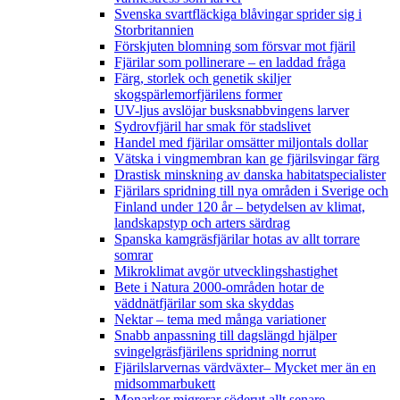
Svenska svartfläckiga blåvingar sprider sig i
Storbritannien
Förskjuten blomning som försvar mot fjäril
Fjärilar som pollinerare – en laddad fråga
Färg, storlek och genetik skiljer
skogspärlemorfjärilens former
UV-ljus avslöjar busksnabbvingens larver
Sydrovfjäril har smak för stadslivet
Handel med fjärilar omsätter miljontals dollar
Vätska i vingmembran kan ge fjärilsvingar färg
Drastisk minskning av danska habitatspecialister
Fjärilars spridning till nya områden i Sverige och
Finland under 120 år
– betydelsen av klimat,
landskapstyp och arters särdrag
Spanska kamgräsfjärilar hotas av allt torrare
somrar
Mikroklimat avgör utvecklingshastighet
Bete i Natura 2000-områden hotar de
väddnätfjärilar som ska skyddas
Nektar – tema med många variationer
Snabb anpassning till dagslängd hjälper
svingelgräsfjärilens spridning norrut
Fjärilslarvernas värdväxter– Mycket mer än en
midsommarbukett
Monarker migrerar söderut allt senare