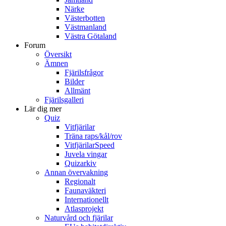
Närke
Västerbotten
Västmanland
Västra Götaland
Forum
Översikt
Ämnen
Fjärilsfrågor
Bilder
Allmänt
Fjärilsgalleri
Lär dig mer
Quiz
Vitfjärilar
Träna raps/kål/rov
VitfjärilarSpeed
Juvela vingar
Quizarkiv
Annan övervakning
Regionalt
Faunaväkteri
Internationellt
Atlasprojekt
Naturvård och fjärilar