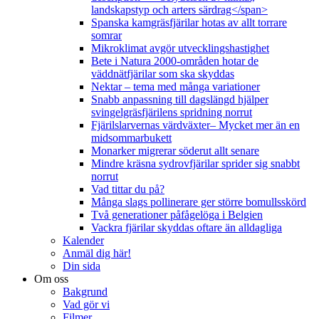
landskapstyp och arters särdrag</span>
Spanska kamgräsfjärilar hotas av allt torrare
somrar
Mikroklimat avgör utvecklingshastighet
Bete i Natura 2000-områden hotar de
väddnätfjärilar som ska skyddas
Nektar – tema med många variationer
Snabb anpassning till dagslängd hjälper
svingelgräsfjärilens spridning norrut
Fjärilslarvernas värdväxter– Mycket mer än en
midsommarbukett
Monarker migrerar söderut allt senare
Mindre kräsna sydrovfjärilar sprider sig snabbt
norrut
Vad tittar du på?
Många slags pollinerare ger större bomullsskörd
Två generationer påfågelöga i Belgien
Vackra fjärilar skyddas oftare än alldagliga
Kalender
Anmäl dig här!
Din sida
Om oss
Bakgrund
Vad gör vi
Filmer