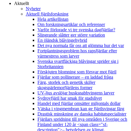
Aktuellt
Nyheter
Aktuell fjärilsforskning
Hela artikellistan
Om forskningsartiklar och referenser
Varför förlorade vi tre svenska dagfjärilar?
Slingrande slåtter ger större variation
En öländsk blåvingehybrid
Det nya normala får oss att glömma hur det var
Fortplantningsproblem hos rapsfjärilar efter
värmestress som larver
Svenska svartfläckiga blåvingar sprider sig i
Storbritannien
Förskjuten blomning som försvar mot fjäril
Fjärilar som pollinerare – en laddad fråga
Färg, storlek och genetik skiljer
skogspärlemorfjärilens former
UV-ljus avslöjar busksnabbvingens larver
Sydrovfjäril har smak för stadslivet
Handel med fjärilar omsätter miljontals dollar
Vätska i vingmembran kan ge fjärilsvingar färg
Drastisk minskning av danska habitatspecialister
Fjärilars spridning till nya områden i Sverige och
Finland under 120 år <span class="sf-
description">– betydelsen av klimat,