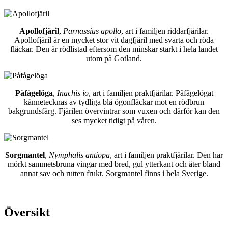
Apollofjäril
,
Parnassius apollo
, art i familjen riddarfjärilar.
Apollofjäril är en mycket stor vit dagfjäril med svarta och röda
fläckar. Den är rödlistad eftersom den minskar starkt i hela landet
utom på Gotland.
Påfågelöga
,
Inachis io
, art i familjen praktfjärilar. Påfågelögat
kännetecknas av tydliga blå ögonfläckar mot en rödbrun
bakgrundsfärg. Fjärilen övervintrar som vuxen och därför kan den
ses mycket tidigt på våren.
Sorgmantel
,
Nymphalis antiopa
, art i familjen praktfjärilar. Den har
mörkt sammetsbruna vingar med bred, gul ytterkant och äter bland
annat sav och rutten frukt. Sorgmantel finns i hela Sverige.
Översikt