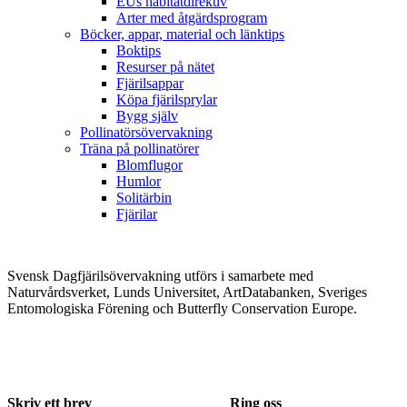
EUs habitatdirektiv
Arter med åtgärdsprogram
Böcker, appar, material och länktips
Boktips
Resurser på nätet
Fjärilsappar
Köpa fjärilsprylar
Bygg själv
Pollinatörsövervakning
Träna på pollinatörer
Blomflugor
Humlor
Solitärbin
Fjärilar
Svensk Dagfjärilsövervakning utförs i samarbete med
Naturvårdsverket, Lunds Universitet, ArtDatabanken, Sveriges
Entomologiska Förening och Butterfly Conservation Europe.
Skriv ett brev
Ring oss