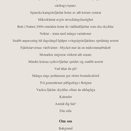
särdrag</span>
Spanska kamgräsfjärilar hotas av allt torrare somrar
Mikroklimat avgör utvecklingshastighet
Bete i Natura 2000-områden hotar de väddnätfjärilar som ska skyddas
Nektar – tema med många variationer
Snabb anpassning till dagslängd hjälper svingelgräsfjärilens spridning norrut
Fjärilslarvernas värdväxter– Mycket mer än en midsommarbukett
Monarker migrerar söderut allt senare
Mindre kräsna sydrovfjärilar sprider sig snabbt norrut
Vad tittar du på?
Många slags pollinerare ger större bomullsskörd
Två generationer påfågelöga i Belgien
Vackra fjärilar skyddas oftare än alldagliga
Kalender
Anmäl dig här!
Din sida
Om oss
Bakgrund