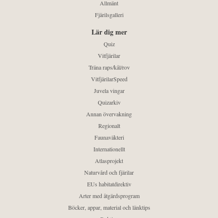
Allmänt
Fjärilsgalleri
Lär dig mer
Quiz
Vitfjärilar
Träna raps/kål/rov
VitfjärilarSpeed
Juvela vingar
Quizarkiv
Annan övervakning
Regionalt
Faunaväkteri
Internationellt
Atlasprojekt
Naturvård och fjärilar
EUs habitatdirektiv
Arter med åtgärdsprogram
Böcker, appar, material och länktips