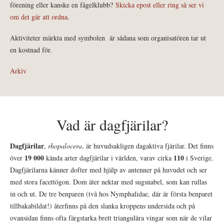
förening eller kanske en fågelklubb?
Skicka epost eller ring så ser vi
om det går att ordna.
Aktiviteter märkta med symbolen
är sådana som organisatören tar ut
en kostnad för.
Arkiv
Vad är dagfjärilar?
Dagfjärilar
,
rhopalocera
, är huvudsakligen dagaktiva fjärilar. Det finns
19 000
110
över
kända arter dagfjärilar i världen, varav cirka
i Sverige.
Dagfjärilarna känner dofter med hjälp av antenner på huvudet och ser
med stora facettögon. Dom äter nektar med sugsnabel, som kan rullas
in och ut. De tre benparen (två hos Nymphalidae, där är första benparet
tillbakabildat!) återfinns på den slanka kroppens undersida och på
ovansidan finns ofta färgstarka brett triangulära vingar som när de vilar