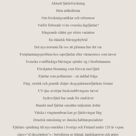
Aktuell fjärilsforskning
Hela artikellistan
Om forskningsartiklar och referenser
Varför förlorade vi tre svenska dagfjärilar?
Slingrande slåtter ger större variation
En öländsk blåvingehybrid
Det nya normala får oss att glömma hur det var
Fortplantningsproblem hos rapsfjärilar efter värmestress som larver
Svenska svartfläckiga blåvingar sprider sig i Storbritannien
Förskjuten blomning som försvar mot fjäril
Fjärilar som pollinerare – en laddad fråga
Färg, storlek och genetik skiljer skogspärlemorfjärilens former
UV-ljus avslöjar busksnabbvingens larver
Sydrovfjäril har smak för stadslivet
Handel med fjärilar omsätter miljontals dollar
Vätska i vingmembran kan ge fjärilsvingar färg
Drastisk minskning av danska habitatspecialister
Fjärilars spridning till nya områden i Sverige och Finland under 120 år <span
class="sf-description">– betydelsen av klimat, landskapstyp och arters