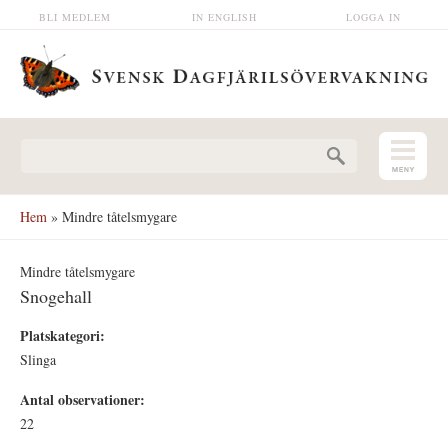
Hoppa till huvudinnehåll
BLI MEDLEM
IN ENGLISH
LOGGA IN
Sökformulär
Hem
» Mindre tåtelsmygare
Mindre tåtelsmygare
Snogehall
Platskategori:
Slinga
Antal observationer:
22