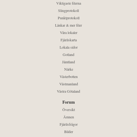
Viktigaste filerna
Slingprotokoll
Punktprotokoll
Länkar & mer filer
Våra lokaler
Fjärilskarta
Lokala sidor
Gotland
Jämtland
Närke
Västerbotten
Västmanland
Västra Götaland
Forum
Översikt
Ämnen
Fjärilsfrågor
Bilder