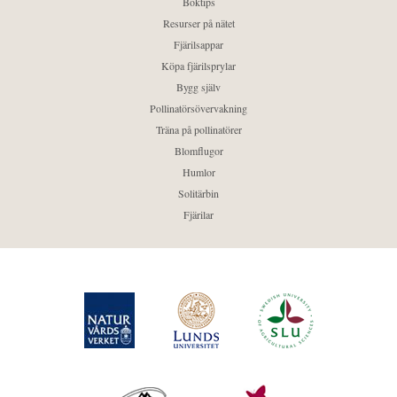
Boktips
Resurser på nätet
Fjärilsappar
Köpa fjärilsprylar
Bygg själv
Pollinatörsövervakning
Träna på pollinatörer
Blomflugor
Humlor
Solitärbin
Fjärilar