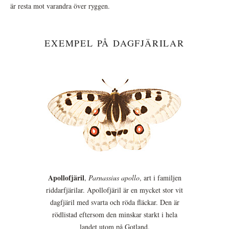
är resta mot varandra över ryggen.
EXEMPEL PÅ DAGFJÄRILAR
Apollofjäril
,
Parnassius apollo
, art i familjen
riddarfjärilar. Apollofjäril är en mycket stor vit
dagfjäril med svarta och röda fläckar. Den är
rödlistad eftersom den minskar starkt i hela
landet utom på Gotland.