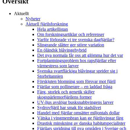
Översikt
Aktuellt
Nyheter
Aktuell fjärilsforskning
Hela artikellistan
Om forskningsartiklar och referenser
Varför förlorade vi tre svenska dagfjärilar?
Slingrande slåtter ger större variation
En öländsk blåvingehybrid
Det nya normala får oss att glömma hur det var
Fortplantningsproblem hos rapsfjärilar efter
värmestress som larver
Svenska svartfläckiga blåvingar sprider sig i
Storbritannien
Förskjuten blomning som försvar mot fjäril
Fjärilar som pollinerare – en laddad fråga
Färg, storlek och genetik skiljer
skogspärlemorfjärilens former
UV-ljus avslöjar busksnabbvingens larver
Sydrovfjäril har smak för stadslivet
Handel med fjärilar omsätter miljontals dollar
Vätska i vingmembran kan ge fjärilsvingar färg
Drastisk minskning av danska habitatspecialister
Fjärilars spridning till nya områden i Sverige och