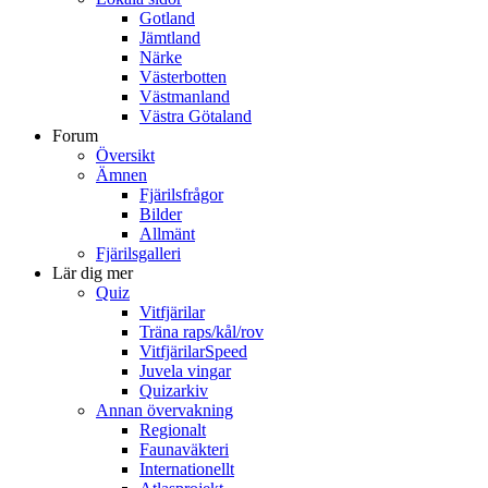
Gotland
Jämtland
Närke
Västerbotten
Västmanland
Västra Götaland
Forum
Översikt
Ämnen
Fjärilsfrågor
Bilder
Allmänt
Fjärilsgalleri
Lär dig mer
Quiz
Vitfjärilar
Träna raps/kål/rov
VitfjärilarSpeed
Juvela vingar
Quizarkiv
Annan övervakning
Regionalt
Faunaväkteri
Internationellt