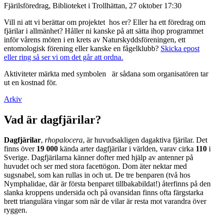
Fjärilsföredrag, Biblioteket i Trollhättan, 27 oktober 17:30
Vill ni att vi berättar om projektet hos er? Eller ha ett föredrag om
fjärilar i allmänhet? Håller ni kanske på att sätta ihop programmet
inför vårens möten i en krets av Naturskyddsföreningen, ett
entomologisk förening eller kanske en fågelklubb?
Skicka epost
eller ring så ser vi om det går att ordna.
Aktiviteter märkta med symbolen
är sådana som organisatören tar
ut en kostnad för.
Arkiv
Vad är dagfjärilar?
Dagfjärilar
,
rhopalocera
, är huvudsakligen dagaktiva fjärilar. Det
finns över
19 000
kända arter dagfjärilar i världen, varav cirka
110
i
Sverige. Dagfjärilarna känner dofter med hjälp av antenner på
huvudet och ser med stora facettögon. Dom äter nektar med
sugsnabel, som kan rullas in och ut. De tre benparen (två hos
Nymphalidae, där är första benparet tillbakabildat!) återfinns på den
slanka kroppens undersida och på ovansidan finns ofta färgstarka
brett triangulära vingar som när de vilar är resta mot varandra över
ryggen.