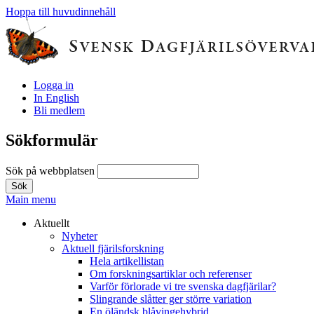
Hoppa till huvudinnehåll
Logga in
In English
Bli medlem
Sökformulär
Sök på webbplatsen
Main menu
Aktuellt
Nyheter
Aktuell fjärilsforskning
Hela artikellistan
Om forskningsartiklar och referenser
Varför förlorade vi tre svenska dagfjärilar?
Slingrande slåtter ger större variation
En öländsk blåvingehybrid