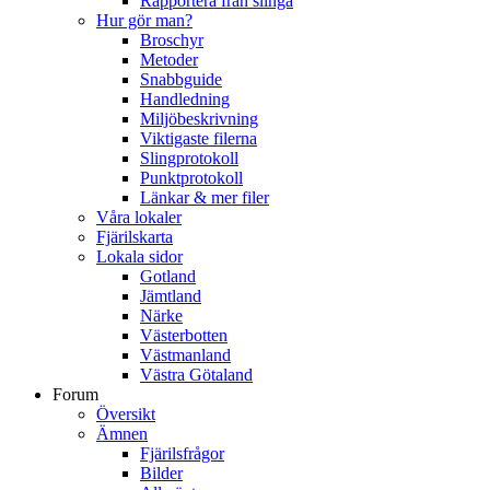
Rapportera från slinga
Hur gör man?
Broschyr
Metoder
Snabbguide
Handledning
Miljöbeskrivning
Viktigaste filerna
Slingprotokoll
Punktprotokoll
Länkar & mer filer
Våra lokaler
Fjärilskarta
Lokala sidor
Gotland
Jämtland
Närke
Västerbotten
Västmanland
Västra Götaland
Forum
Översikt
Ämnen
Fjärilsfrågor
Bilder