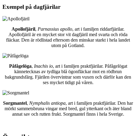
Exempel på dagfjärilar
Apollofjäril
,
Parnassius apollo
, art i familjen riddarfjärilar.
Apollofjäril är en mycket stor vit dagfjäril med svarta och röda
fläckar. Den är rödlistad eftersom den minskar starkt i hela landet
utom på Gotland.
Påfågelöga
,
Inachis io
, art i familjen praktfjärilar. Påfågelögat
kännetecknas av tydliga blå ögonfläckar mot en rödbrun
bakgrundsfärg. Fjärilen övervintrar som vuxen och därför kan den
ses mycket tidigt på våren.
Sorgmantel
,
Nymphalis antiopa
, art i familjen praktfjärilar. Den har
mörkt sammetsbruna vingar med bred, gul ytterkant och äter bland
annat sav och rutten frukt. Sorgmantel finns i hela Sverige.