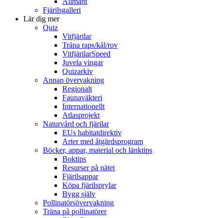
Allmänt
Fjärilsgalleri
Lär dig mer
Quiz
Vitfjärilar
Träna raps/kål/rov
VitfjärilarSpeed
Juvela vingar
Quizarkiv
Annan övervakning
Regionalt
Faunaväkteri
Internationellt
Atlasprojekt
Naturvård och fjärilar
EUs habitatdirektiv
Arter med åtgärdsprogram
Böcker, appar, material och länktips
Boktips
Resurser på nätet
Fjärilsappar
Köpa fjärilsprylar
Bygg själv
Pollinatörsövervakning
Träna på pollinatörer