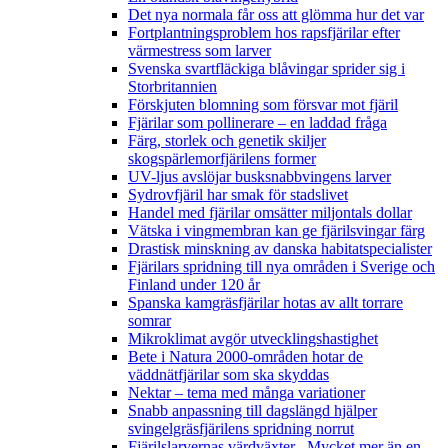
Det nya normala får oss att glömma hur det var
Fortplantningsproblem hos rapsfjärilar efter
värmestress som larver
Svenska svartfläckiga blåvingar sprider sig i
Storbritannien
Förskjuten blomning som försvar mot fjäril
Fjärilar som pollinerare – en laddad fråga
Färg, storlek och genetik skiljer
skogspärlemorfjärilens former
UV-ljus avslöjar busksnabbvingens larver
Sydrovfjäril har smak för stadslivet
Handel med fjärilar omsätter miljontals dollar
Vätska i vingmembran kan ge fjärilsvingar färg
Drastisk minskning av danska habitatspecialister
Fjärilars spridning till nya områden i Sverige och
Finland under 120 år
Spanska kamgräsfjärilar hotas av allt torrare
somrar
Mikroklimat avgör utvecklingshastighet
Bete i Natura 2000-områden hotar de
väddnätfjärilar som ska skyddas
Nektar – tema med många variationer
Snabb anpassning till dagslängd hjälper
svingelgräsfjärilens spridning norrut
Fjärilslarvernas värdväxter– Mycket mer än en