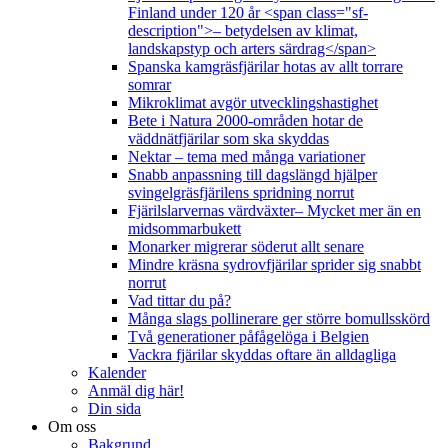
Finland under 120 år <span class="sf-
description">– betydelsen av klimat,
landskapstyp och arters särdrag</span>
Spanska kamgräsfjärilar hotas av allt torrare
somrar
Mikroklimat avgör utvecklingshastighet
Bete i Natura 2000-områden hotar de
väddnätfjärilar som ska skyddas
Nektar – tema med många variationer
Snabb anpassning till dagslängd hjälper
svingelgräsfjärilens spridning norrut
Fjärilslarvernas värdväxter– Mycket mer än en
midsommarbukett
Monarker migrerar söderut allt senare
Mindre kräsna sydrovfjärilar sprider sig snabbt
norrut
Vad tittar du på?
Många slags pollinerare ger större bomullsskörd
Två generationer påfågelöga i Belgien
Vackra fjärilar skyddas oftare än alldagliga
Kalender
Anmäl dig här!
Din sida
Om oss
Bakgrund