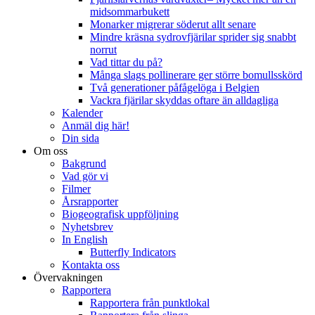
midsommarbukett
Monarker migrerar söderut allt senare
Mindre kräsna sydrovfjärilar sprider sig snabbt
norrut
Vad tittar du på?
Många slags pollinerare ger större bomullsskörd
Två generationer påfågelöga i Belgien
Vackra fjärilar skyddas oftare än alldagliga
Kalender
Anmäl dig här!
Din sida
Om oss
Bakgrund
Vad gör vi
Filmer
Årsrapporter
Biogeografisk uppföljning
Nyhetsbrev
In English
Butterfly Indicators
Kontakta oss
Övervakningen
Rapportera
Rapportera från punktlokal