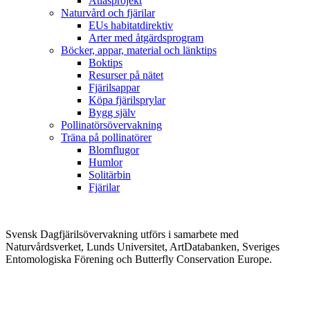
Atlasprojekt
Naturvård och fjärilar
EUs habitatdirektiv
Arter med åtgärdsprogram
Böcker, appar, material och länktips
Boktips
Resurser på nätet
Fjärilsappar
Köpa fjärilsprylar
Bygg själv
Pollinatörsövervakning
Träna på pollinatörer
Blomflugor
Humlor
Solitärbin
Fjärilar
Svensk Dagfjärilsövervakning utförs i samarbete med
Naturvårdsverket, Lunds Universitet, ArtDatabanken, Sveriges
Entomologiska Förening och Butterfly Conservation Europe.