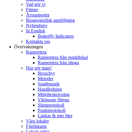
Vad gör vi
Filmer
Årsrapporter
Biogeografisk uppföljning
Nyhetsbrev
In English
Butterfly Indicators
Kontakta oss
Övervakningen
Rapportera
Rapportera från punktlokal
Rapportera från slinga
Hur gör man?
Broschyr
Metoder
Snabbguide
Handledning
Miljöbeskrivning
Viktigaste filerna
Slingprotokoll
Punktprotokoll
Länkar & mer filer
Våra lokaler
Fjärilskarta
Lokala sidor