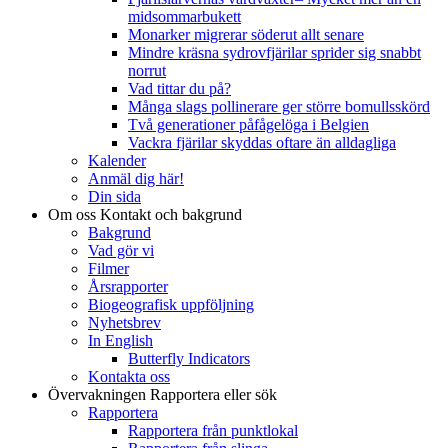
midsommarbukett
Monarker migrerar söderut allt senare
Mindre kräsna sydrovfjärilar sprider sig snabbt
norrut
Vad tittar du på?
Många slags pollinerare ger större bomullsskörd
Två generationer påfågelöga i Belgien
Vackra fjärilar skyddas oftare än alldagliga
Kalender
Anmäl dig här!
Din sida
Om oss
Kontakt och bakgrund
Bakgrund
Vad gör vi
Filmer
Årsrapporter
Biogeografisk uppföljning
Nyhetsbrev
In English
Butterfly Indicators
Kontakta oss
Övervakningen
Rapportera eller sök
Rapportera
Rapportera från punktlokal