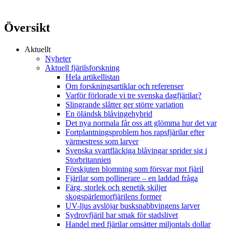
Översikt
Aktuellt
Nyheter
Aktuell fjärilsforskning
Hela artikellistan
Om forskningsartiklar och referenser
Varför förlorade vi tre svenska dagfjärilar?
Slingrande slåtter ger större variation
En öländsk blåvingehybrid
Det nya normala får oss att glömma hur det var
Fortplantningsproblem hos rapsfjärilar efter
värmestress som larver
Svenska svartfläckiga blåvingar sprider sig i
Storbritannien
Förskjuten blomning som försvar mot fjäril
Fjärilar som pollinerare – en laddad fråga
Färg, storlek och genetik skiljer
skogspärlemorfjärilens former
UV-ljus avslöjar busksnabbvingens larver
Sydrovfjäril har smak för stadslivet
Handel med fjärilar omsätter miljontals dollar