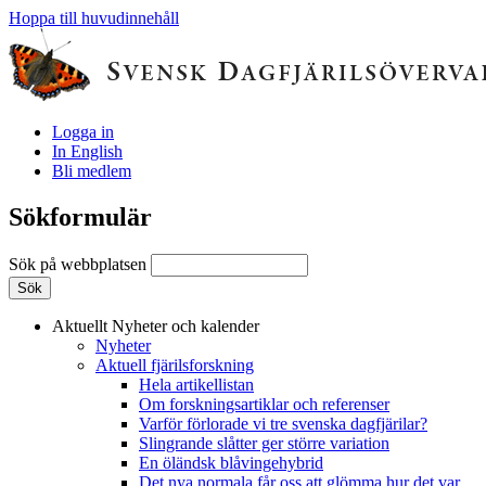
Hoppa till huvudinnehåll
Logga in
In English
Bli medlem
Sökformulär
Sök på webbplatsen
Aktuellt
Nyheter och kalender
Nyheter
Aktuell fjärilsforskning
Hela artikellistan
Om forskningsartiklar och referenser
Varför förlorade vi tre svenska dagfjärilar?
Slingrande slåtter ger större variation
En öländsk blåvingehybrid
Det nya normala får oss att glömma hur det var