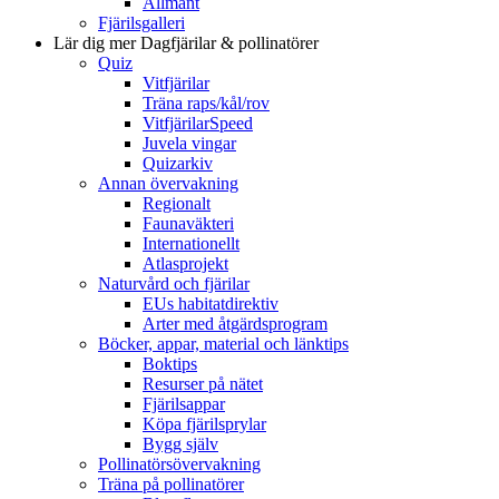
Allmänt
Fjärilsgalleri
Lär dig mer
Dagfjärilar & pollinatörer
Quiz
Vitfjärilar
Träna raps/kål/rov
VitfjärilarSpeed
Juvela vingar
Quizarkiv
Annan övervakning
Regionalt
Faunaväkteri
Internationellt
Atlasprojekt
Naturvård och fjärilar
EUs habitatdirektiv
Arter med åtgärdsprogram
Böcker, appar, material och länktips
Boktips
Resurser på nätet
Fjärilsappar
Köpa fjärilsprylar
Bygg själv
Pollinatörsövervakning
Träna på pollinatörer