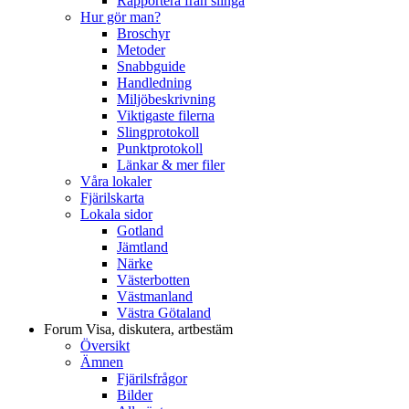
Rapportera från slinga
Hur gör man?
Broschyr
Metoder
Snabbguide
Handledning
Miljöbeskrivning
Viktigaste filerna
Slingprotokoll
Punktprotokoll
Länkar & mer filer
Våra lokaler
Fjärilskarta
Lokala sidor
Gotland
Jämtland
Närke
Västerbotten
Västmanland
Västra Götaland
Forum
Visa, diskutera, artbestäm
Översikt
Ämnen
Fjärilsfrågor
Bilder