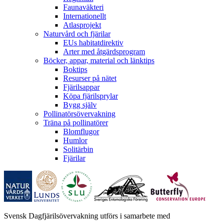
Faunaväkteri
Internationellt
Atlasprojekt
Naturvård och fjärilar
EUs habitatdirektiv
Arter med åtgärdsprogram
Böcker, appar, material och länktips
Boktips
Resurser på nätet
Fjärilsappar
Köpa fjärilsprylar
Bygg själv
Pollinatörsövervakning
Träna på pollinatörer
Blomflugor
Humlor
Solitärbin
Fjärilar
Svensk Dagfjärilsövervakning utförs i samarbete med