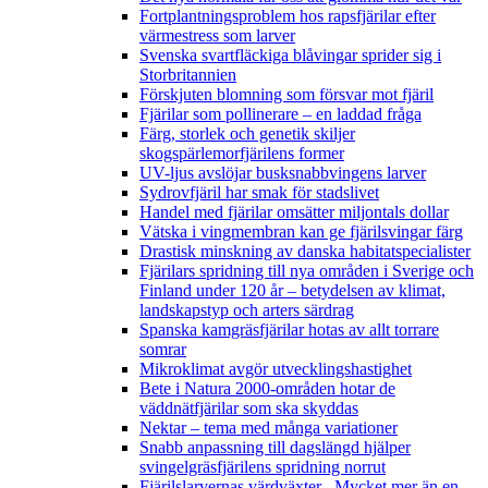
Fortplantningsproblem hos rapsfjärilar efter
värmestress som larver
Svenska svartfläckiga blåvingar sprider sig i
Storbritannien
Förskjuten blomning som försvar mot fjäril
Fjärilar som pollinerare – en laddad fråga
Färg, storlek och genetik skiljer
skogspärlemorfjärilens former
UV-ljus avslöjar busksnabbvingens larver
Sydrovfjäril har smak för stadslivet
Handel med fjärilar omsätter miljontals dollar
Vätska i vingmembran kan ge fjärilsvingar färg
Drastisk minskning av danska habitatspecialister
Fjärilars spridning till nya områden i Sverige och
Finland under 120 år
– betydelsen av klimat,
landskapstyp och arters särdrag
Spanska kamgräsfjärilar hotas av allt torrare
somrar
Mikroklimat avgör utvecklingshastighet
Bete i Natura 2000-områden hotar de
väddnätfjärilar som ska skyddas
Nektar – tema med många variationer
Snabb anpassning till dagslängd hjälper
svingelgräsfjärilens spridning norrut
Fjärilslarvernas värdväxter– Mycket mer än en