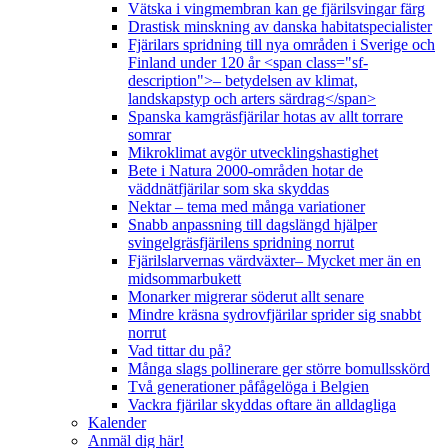
Vätska i vingmembran kan ge fjärilsvingar färg
Drastisk minskning av danska habitatspecialister
Fjärilars spridning till nya områden i Sverige och
Finland under 120 år <span class="sf-
description">– betydelsen av klimat,
landskapstyp och arters särdrag</span>
Spanska kamgräsfjärilar hotas av allt torrare
somrar
Mikroklimat avgör utvecklingshastighet
Bete i Natura 2000-områden hotar de
väddnätfjärilar som ska skyddas
Nektar – tema med många variationer
Snabb anpassning till dagslängd hjälper
svingelgräsfjärilens spridning norrut
Fjärilslarvernas värdväxter– Mycket mer än en
midsommarbukett
Monarker migrerar söderut allt senare
Mindre kräsna sydrovfjärilar sprider sig snabbt
norrut
Vad tittar du på?
Många slags pollinerare ger större bomullsskörd
Två generationer påfågelöga i Belgien
Vackra fjärilar skyddas oftare än alldagliga
Kalender
Anmäl dig här!