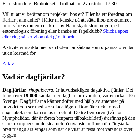
Fjärilsföredrag, Biblioteket i Trollhättan, 27 oktober 17:30
Vill ni att vi berättar om projektet hos er? Eller ha ett föredrag om
fjärilar i allmänhet? Håller ni kanske på att sätta ihop programmet
inför vårens möten i en krets av Naturskyddsföreningen, ett
entomologisk förening eller kanske en fågelklubb?
Skicka epost
eller ring så ser vi om det går att ordna.
Aktiviteter märkta med symbolen
är sådana som organisatören tar
ut en kostnad för.
Arkiv
Vad är dagfjärilar?
Dagfjärilar
,
rhopalocera
, är huvudsakligen dagaktiva fjärilar. Det
finns över
19 000
kända arter dagfjärilar i världen, varav cirka
110
i
Sverige. Dagfjärilarna känner dofter med hjälp av antenner på
huvudet och ser med stora facettögon. Dom äter nektar med
sugsnabel, som kan rullas in och ut. De tre benparen (två hos
Nymphalidae, där är första benparet tillbakabildat!) återfinns på den
slanka kroppens undersida och på ovansidan finns ofta färgstarka
brett triangulära vingar som när de vilar är resta mot varandra över
ryggen.