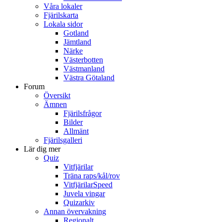
Våra lokaler
Fjärilskarta
Lokala sidor
Gotland
Jämtland
Närke
Västerbotten
Västmanland
Västra Götaland
Forum
Översikt
Ämnen
Fjärilsfrågor
Bilder
Allmänt
Fjärilsgalleri
Lär dig mer
Quiz
Vitfjärilar
Träna raps/kål/rov
VitfjärilarSpeed
Juvela vingar
Quizarkiv
Annan övervakning
Regionalt