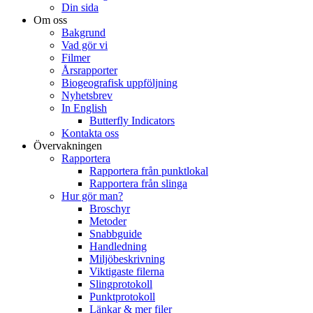
Din sida
Om oss
Bakgrund
Vad gör vi
Filmer
Årsrapporter
Biogeografisk uppföljning
Nyhetsbrev
In English
Butterfly Indicators
Kontakta oss
Övervakningen
Rapportera
Rapportera från punktlokal
Rapportera från slinga
Hur gör man?
Broschyr
Metoder
Snabbguide
Handledning
Miljöbeskrivning
Viktigaste filerna
Slingprotokoll
Punktprotokoll
Länkar & mer filer