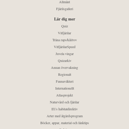
Allmänt
Fjärilsgalleri
Lär dig mer
Quiz
Vitfjärilar
Träna raps/kål/rov
VitfjärilarSpeed
Juvela vingar
Quizarkiv
Annan övervakning
Regionalt
Faunaväkteri
Internationellt
Atlasprojekt
Naturvård och fjärilar
EUs habitatdirektiv
Arter med åtgärdsprogram
Böcker, appar, material och länktips