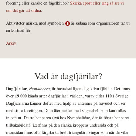
förening eller kanske en fågelklubb?
Skicka epost eller ring så ser vi
om det går att ordna.
Aktiviteter märkta med symbolen
är sådana som organisatören tar ut
en kostnad för.
Arkiv
Vad är dagfjärilar?
Dagfjärilar
,
rhopalocera
, är huvudsakligen dagaktiva fjärilar. Det finns
19 000
110
över
kända arter dagfjärilar i världen, varav cirka
i Sverige.
Dagfjärilarna känner dofter med hjälp av antenner på huvudet och ser
med stora facettögon. Dom äter nektar med sugsnabel, som kan rullas
in och ut. De tre benparen (två hos Nymphalidae, där är första benparet
tillbakabildat!) återfinns på den slanka kroppens undersida och på
ovansidan finns ofta färgstarka brett triangulära vingar som när de vilar