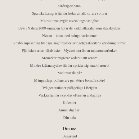
särdrag</span>
Spanska kamgräsfjärilar hotas av allt torrare somrar
Mikroklimat avgör utvecklingshastighet
Bete i Natura 2000-områden hotar de väddnätfjärilar som ska skyddas
Nektar – tema med många variationer
Snabb anpassning till dagslängd hjälper svingelgräsfjärilens spridning norrut
Fjärilslarvernas värdväxter– Mycket mer än en midsommarbukett
Monarker migrerar söderut allt senare
Mindre kräsna sydrovfjärilar sprider sig snabbt norrut
Vad tittar du på?
Många slags pollinerare ger större bomullsskörd
Två generationer påfågelöga i Belgien
Vackra fjärilar skyddas oftare än alldagliga
Kalender
Anmäl dig här!
Din sida
Om oss
Bakgrund