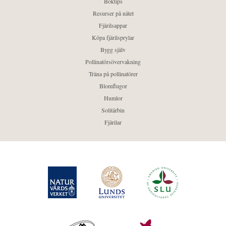
Boktips
Resurser på nätet
Fjärilsappar
Köpa fjärilsprylar
Bygg själv
Pollinatörsövervakning
Träna på pollinatörer
Blomflugor
Humlor
Solitärbin
Fjärilar