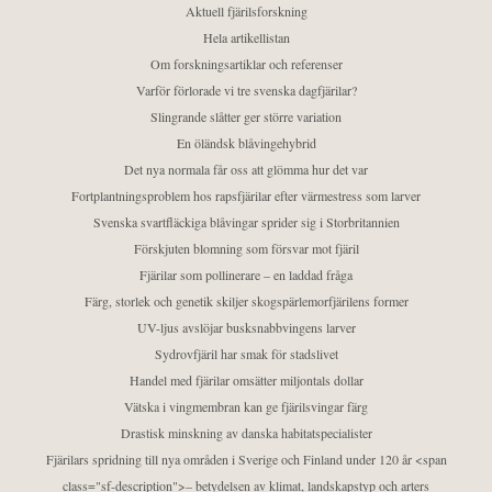
Aktuell fjärilsforskning
Hela artikellistan
Om forskningsartiklar och referenser
Varför förlorade vi tre svenska dagfjärilar?
Slingrande slåtter ger större variation
En öländsk blåvingehybrid
Det nya normala får oss att glömma hur det var
Fortplantningsproblem hos rapsfjärilar efter värmestress som larver
Svenska svartfläckiga blåvingar sprider sig i Storbritannien
Förskjuten blomning som försvar mot fjäril
Fjärilar som pollinerare – en laddad fråga
Färg, storlek och genetik skiljer skogspärlemorfjärilens former
UV-ljus avslöjar busksnabbvingens larver
Sydrovfjäril har smak för stadslivet
Handel med fjärilar omsätter miljontals dollar
Vätska i vingmembran kan ge fjärilsvingar färg
Drastisk minskning av danska habitatspecialister
Fjärilars spridning till nya områden i Sverige och Finland under 120 år <span
class="sf-description">– betydelsen av klimat, landskapstyp och arters