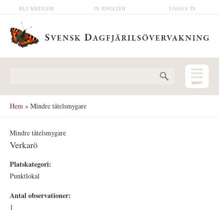
Hoppa till huvudinnehåll
BLI MEDLEM
IN ENGLISH
LOGGA IN
Sökformulär
Hem
» Mindre tåtelsmygare
Mindre tåtelsmygare
Verkarö
Platskategori:
Punktlokal
Antal observationer:
1