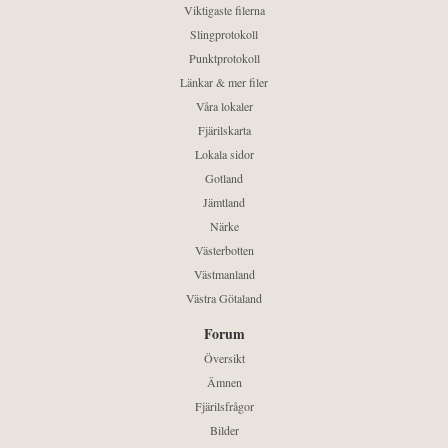
Viktigaste filerna
Slingprotokoll
Punktprotokoll
Länkar & mer filer
Våra lokaler
Fjärilskarta
Lokala sidor
Gotland
Jämtland
Närke
Västerbotten
Västmanland
Västra Götaland
Forum
Översikt
Ämnen
Fjärilsfrågor
Bilder