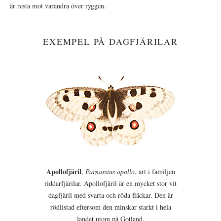
är resta mot varandra över ryggen.
EXEMPEL PÅ DAGFJÄRILAR
Apollofjäril
,
Parnassius apollo
, art i familjen
riddarfjärilar. Apollofjäril är en mycket stor vit
dagfjäril med svarta och röda fläckar. Den är
rödlistad eftersom den minskar starkt i hela
landet utom på Gotland.