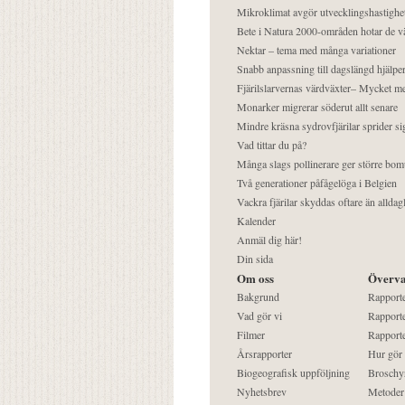
Mikroklimat avgör utvecklingshastighe
Bete i Natura 2000-områden hotar de v
Nektar – tema med många variationer
Snabb anpassning till dagslängd hjälper
Fjärilslarvernas värdväxter– Mycket 
Monarker migrerar söderut allt senare
Mindre kräsna sydrovfjärilar sprider si
Vad tittar du på?
Många slags pollinerare ger större bom
Två generationer påfågelöga i Belgien
Vackra fjärilar skyddas oftare än alldag
Kalender
Anmäl dig här!
Din sida
Om oss
Överva
Bakgrund
Rapport
Vad gör vi
Rapporte
Filmer
Rapporte
Årsrapporter
Hur gör
Biogeografisk uppföljning
Broschy
Nyhetsbrev
Metoder