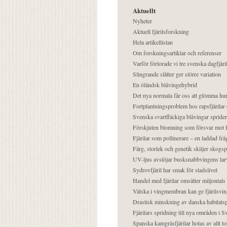
Aktuellt
Nyheter
Aktuell fjärilsforskning
Hela artikellistan
Om forskningsartiklar och referenser
Varför förlorade vi tre svenska dagfjäri
Slingrande slåtter ger större variation
En öländsk blåvingehybrid
Det nya normala får oss att glömma hur
Fortplantningsproblem hos rapsfjärilar 
Svenska svartfläckiga blåvingar sprider 
Förskjuten blomning som försvar mot fj
Fjärilar som pollinerare – en laddad frå
Färg, storlek och genetik skiljer skogs
UV-ljus avslöjar busksnabbvingens lar
Sydrovfjäril har smak för stadslivet
Handel med fjärilar omsätter miljontals 
Vätska i vingmembran kan ge fjärilsvin
Drastisk minskning av danska habitatsp
Fjärilars spridning till nya områden i
Spanska kamgräsfjärilar hotas av allt t