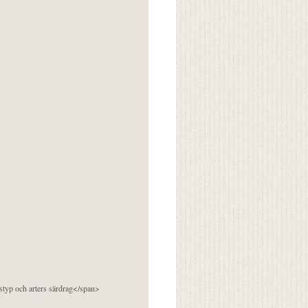
pstyp och arters särdrag</span>