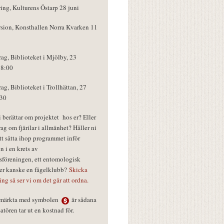
ring, Kulturens Östarp 28 juni
rsion, Konsthallen Norra Kvarken 11
rag, Biblioteket i Mjölby, 23
18:00
rag, Biblioteket i Trollhättan, 27
:30
vi berättar om projektet hos er? Eller
rag om fjärilar i allmänhet? Håller ni
tt sätta ihop programmet inför
n i en krets av
föreningen, ett entomologisk
ler kanske en fågelklubb?
Skicka
ring så ser vi om det går att ordna.
r märkta med symbolen
är sådana
tören tar ut en kostnad för.