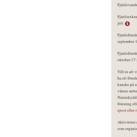
Fjärilsvand
Fjärilsexku
juli
Fjärilsföred
september 
Fjärilsföred
oktober 17
Vill ni att 
ha ett föred
kanske på a
vårens möte
Naturskydds
förening el
epost eller 
Aktivitete
som organisa