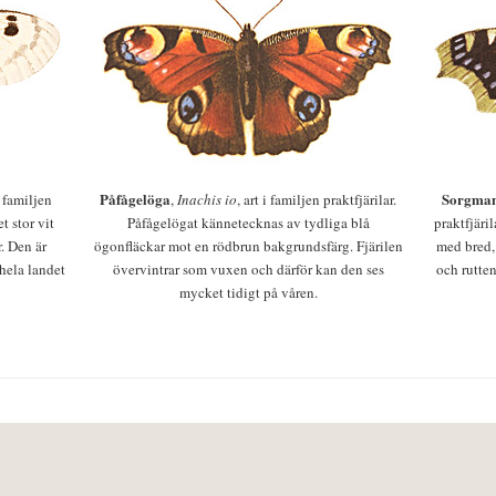
Påfågelöga
Sorgman
 i familjen
,
Inachis io
, art i familjen praktfjärilar.
t stor vit
Påfågelögat kännetecknas av tydliga blå
praktfjäri
r. Den är
ögonfläckar mot en rödbrun bakgrundsfärg. Fjärilen
med bred,
 hela landet
övervintrar som vuxen och därför kan den ses
och rutten
mycket tidigt på våren.