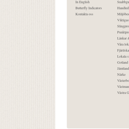
In English
Snabbgu
Butterfly Indicators
Handled
Kontakta oss
Miljöbes
Viktigast
Slingpro
Punktpro
Länkar &
Våra lok
Fjärilska
Lokala s
Gotland
Jämtlan
Närke
Västerbo
Västman
Västra G