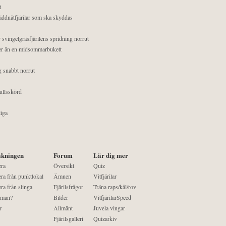
t
äddnätfjärilar som ska skyddas
 svingelgräsfjärilens spridning norrut
mer än en midsommarbukett
g snabbt norrut
ullsskörd
liga
kningen
Forum
Lär dig mer
era
Översikt
Quiz
ra från punktlokal
Ämnen
Vitfjärilar
ra från slinga
Fjärilsfrågor
Träna raps/kål/rov
 man?
Bilder
VitfjärilarSpeed
r
Allmänt
Juvela vingar
Fjärilsgalleri
Quizarkiv