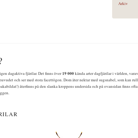
Arkiv
?
19 000
igen dagaktiva fjärilar. Det finns över
kända arter dagfjärilar i världen, vara
huvudet och ser med stora facettögon. Dom äter nektar med sugsnabel, som kan rulla
bakabildat!) återfinns på den slanka kroppens undersida och på ovansidan finns ofta 
yggen.
RILAR