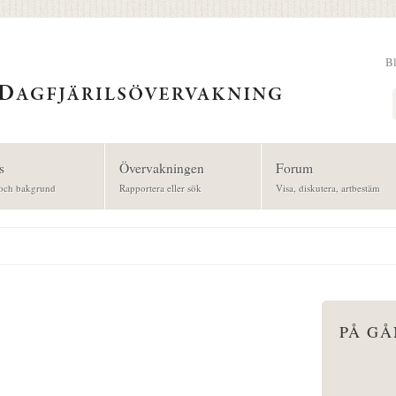
B
Sök
s
Övervakningen
Forum
och bakgrund
Rapportera eller sök
Visa, diskutera, artbestäm
PÅ G