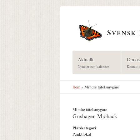
Hoppa till huvudinnehåll
Aktuellt
Om os
Nyheter och kalender
Kontakt 
Hem
» Mindre tåtelsmygare
Mindre tåtelsmygare
Grishagen Mjöbäck
Platskategori:
Punktlokal