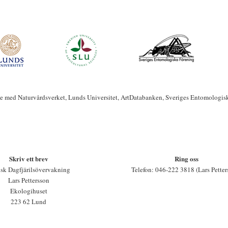
te med Naturvårdsverket, Lunds Universitet, ArtDatabanken, Sveriges Entomologis
Skriv ett brev
Ring oss
sk Dagfjärilsövervakning
Telefon: 046-222 3818 (Lars Petter
Lars Pettersson
Ekologihuset
223 62 Lund