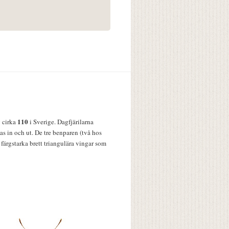
110
v cirka
i Sverige. Dagfjärilarna
s in och ut. De tre benparen (två hos
färgstarka brett triangulära vingar som