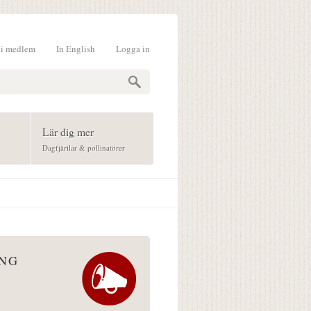
li medlem
In English
Logga in
formulär
Lär dig mer
Dagfjärilar & pollinatörer
ÅNG