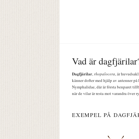
Vad är dagfjärilar
Dagfjärilar
,
rhopalocera
, är huvudsakl
känner dofter med hjälp av antenner på 
Nymphalidae, där är första benparet till
när de vilar är resta mot varandra över r
EXEMPEL PÅ DAGFJÄ