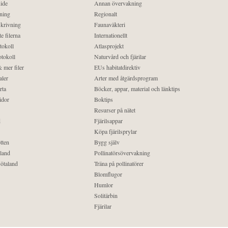
ide
Annan övervakning
ning
Regionalt
krivning
Faunaväkteri
e filerna
Internationellt
tokoll
Atlasprojekt
tokoll
Naturvård och fjärilar
 mer filer
EUs habitatdirektiv
aler
Arter med åtgärdsprogram
rta
Böcker, appar, material och länktips
idor
Boktips
Resurser på nätet
d
Fjärilsappar
Köpa fjärilsprylar
tten
Bygg själv
land
Pollinatörsövervakning
ötaland
Träna på pollinatörer
Blomflugor
Humlor
Solitärbin
Fjärilar