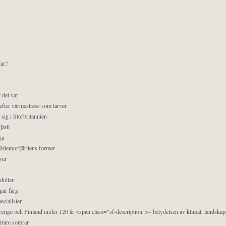
lar?
 det var
efter värmestress som larver
sig i Storbritannien
äril
ga
pärlemorfjärilens former
ver
dollar
gar färg
ecialister
 Sverige och Finland under 120 år <span class="sf-description">– betydelsen av klimat, landska
orrare somrar