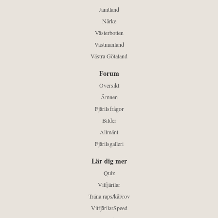
Jämtland
Närke
Västerbotten
Västmanland
Västra Götaland
Forum
Översikt
Ämnen
Fjärilsfrågor
Bilder
Allmänt
Fjärilsgalleri
Lär dig mer
Quiz
Vitfjärilar
Träna raps/kål/rov
VitfjärilarSpeed