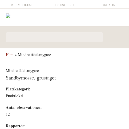
Hoppa till huvudinnehåll
BLI MEDLEM
IN ENGLISH
LOGGA IN
Sökformulär
Hem
» Mindre tåtelsmygare
Mindre tåtelsmygare
Sandbymosse, grustaget
Platskategori:
Punktlokal
Antal observationer:
12
Rapportör: