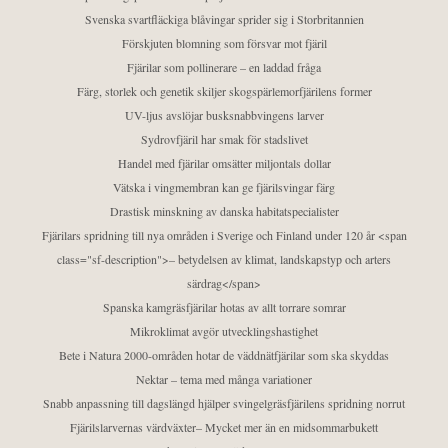
Svenska svartfläckiga blåvingar sprider sig i Storbritannien
Förskjuten blomning som försvar mot fjäril
Fjärilar som pollinerare – en laddad fråga
Färg, storlek och genetik skiljer skogspärlemorfjärilens former
UV-ljus avslöjar busksnabbvingens larver
Sydrovfjäril har smak för stadslivet
Handel med fjärilar omsätter miljontals dollar
Vätska i vingmembran kan ge fjärilsvingar färg
Drastisk minskning av danska habitatspecialister
Fjärilars spridning till nya områden i Sverige och Finland under 120 år <span
class="sf-description">– betydelsen av klimat, landskapstyp och arters
särdrag</span>
Spanska kamgräsfjärilar hotas av allt torrare somrar
Mikroklimat avgör utvecklingshastighet
Bete i Natura 2000-områden hotar de väddnätfjärilar som ska skyddas
Nektar – tema med många variationer
Snabb anpassning till dagslängd hjälper svingelgräsfjärilens spridning norrut
Fjärilslarvernas värdväxter– Mycket mer än en midsommarbukett