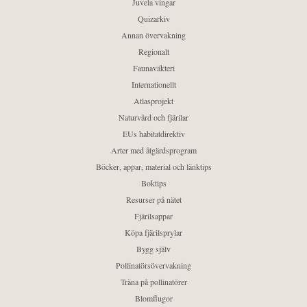
Juvela vingar
Quizarkiv
Annan övervakning
Regionalt
Faunaväkteri
Internationellt
Atlasprojekt
Naturvård och fjärilar
EUs habitatdirektiv
Arter med åtgärdsprogram
Böcker, appar, material och länktips
Boktips
Resurser på nätet
Fjärilsappar
Köpa fjärilsprylar
Bygg själv
Pollinatörsövervakning
Träna på pollinatörer
Blomflugor