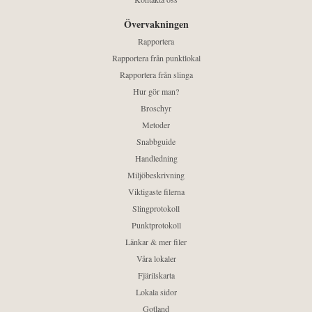
Övervakningen
Rapportera
Rapportera från punktlokal
Rapportera från slinga
Hur gör man?
Broschyr
Metoder
Snabbguide
Handledning
Miljöbeskrivning
Viktigaste filerna
Slingprotokoll
Punktprotokoll
Länkar & mer filer
Våra lokaler
Fjärilskarta
Lokala sidor
Gotland