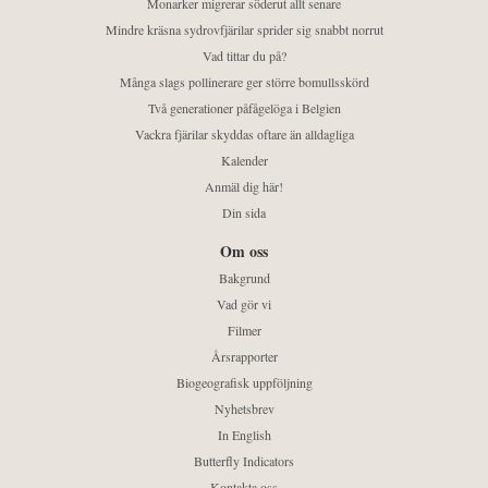
Monarker migrerar söderut allt senare
Mindre kräsna sydrovfjärilar sprider sig snabbt norrut
Vad tittar du på?
Många slags pollinerare ger större bomullsskörd
Två generationer påfågelöga i Belgien
Vackra fjärilar skyddas oftare än alldagliga
Kalender
Anmäl dig här!
Din sida
Om oss
Bakgrund
Vad gör vi
Filmer
Årsrapporter
Biogeografisk uppföljning
Nyhetsbrev
In English
Butterfly Indicators
Kontakta oss