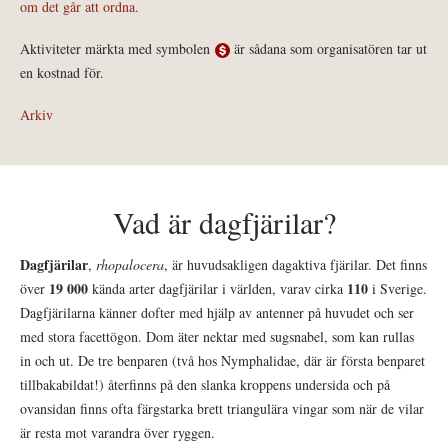
om det går att ordna.
Aktiviteter märkta med symbolen
är sådana som organisatören tar ut
en kostnad för.
Arkiv
Vad är dagfjärilar?
Dagfjärilar
,
rhopalocera
, är huvudsakligen dagaktiva fjärilar. Det finns
19 000
110
över
kända arter dagfjärilar i världen, varav cirka
i Sverige.
Dagfjärilarna känner dofter med hjälp av antenner på huvudet och ser
med stora facettögon. Dom äter nektar med sugsnabel, som kan rullas
in och ut. De tre benparen (två hos Nymphalidae, där är första benparet
tillbakabildat!) återfinns på den slanka kroppens undersida och på
ovansidan finns ofta färgstarka brett triangulära vingar som när de vilar
är resta mot varandra över ryggen.