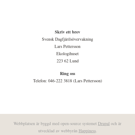
Skriv ett brev
Svensk Dagfjärilsövervakning
Lars Pettersson
Ekologihuset
223 62 Lund
Ring oss
Telefon: 046-222 3818 (Lars Pettersson)
Webbplatsen är byggd med open-source systemet
Drupal
och är
utvecklad av webbyrån
Happiness
.