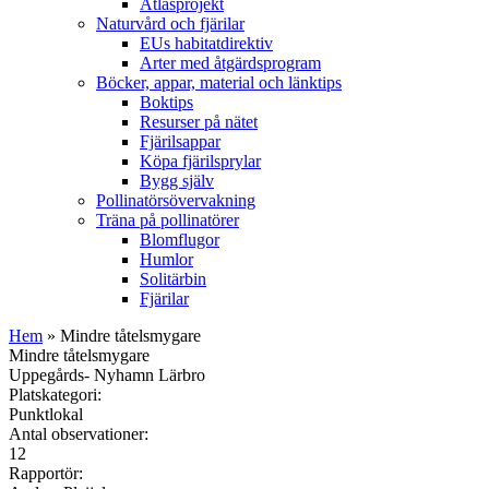
Atlasprojekt
Naturvård och fjärilar
EUs habitatdirektiv
Arter med åtgärdsprogram
Böcker, appar, material och länktips
Boktips
Resurser på nätet
Fjärilsappar
Köpa fjärilsprylar
Bygg själv
Pollinatörsövervakning
Träna på pollinatörer
Blomflugor
Humlor
Solitärbin
Fjärilar
Hem
» Mindre tåtelsmygare
Mindre tåtelsmygare
Uppegårds- Nyhamn Lärbro
Platskategori:
Punktlokal
Antal observationer:
12
Rapportör: