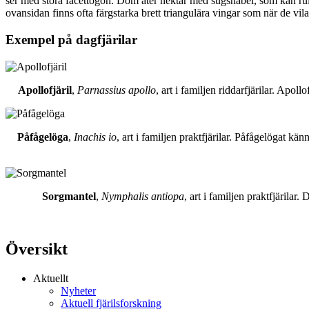
ser med stora facettögon. Dom äter nektar med sugsnabel, som kan rull
ovansidan finns ofta färgstarka brett triangulära vingar som när de vil
Exempel på dagfjärilar
Apollofjäril
,
Parnassius apollo
, art i familjen riddarfjärilar. Apol
Påfågelöga
,
Inachis io
, art i familjen praktfjärilar. Påfågelögat 
Sorgmantel
,
Nymphalis antiopa
, art i familjen praktfjärila
Översikt
Aktuellt
Nyheter
Aktuell fjärilsforskning