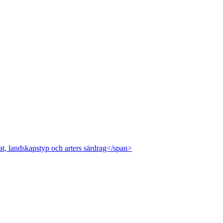
at, landskapstyp och arters särdrag</span>