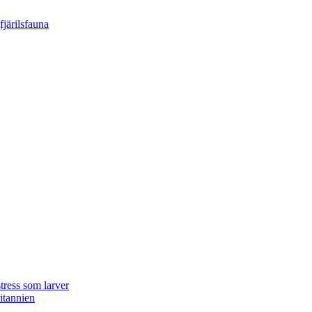
tress som larver
ritannien