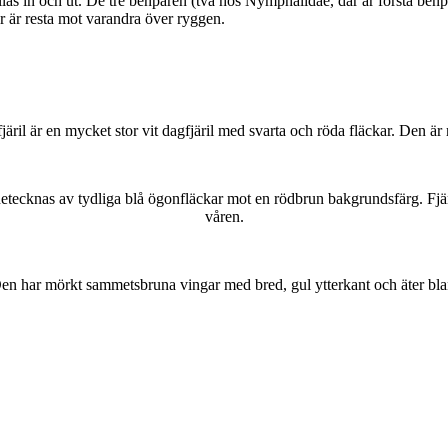
as in och ut. De tre benparen (två hos Nymphalidae, där är första benpa
ar är resta mot varandra över ryggen.
lofjäril är en mycket stor vit dagfjäril med svarta och röda fläckar. Den 
kännetecknas av tydliga blå ögonfläckar mot en rödbrun bakgrundsfärg. Fj
våren.
r. Den har mörkt sammetsbruna vingar med bred, gul ytterkant och äter bla