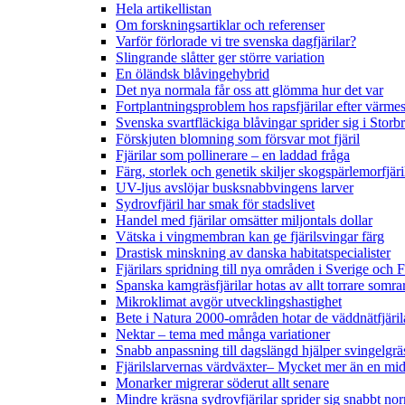
Hela artikellistan
Om forskningsartiklar och referenser
Varför förlorade vi tre svenska dagfjärilar?
Slingrande slåtter ger större variation
En öländsk blåvingehybrid
Det nya normala får oss att glömma hur det var
Fortplantningsproblem hos rapsfjärilar efter värmes
Svenska svartfläckiga blåvingar sprider sig i Storb
Förskjuten blomning som försvar mot fjäril
Fjärilar som pollinerare – en laddad fråga
Färg, storlek och genetik skiljer skogspärlemorfjär
UV-ljus avslöjar busksnabbvingens larver
Sydrovfjäril har smak för stadslivet
Handel med fjärilar omsätter miljontals dollar
Vätska i vingmembran kan ge fjärilsvingar färg
Drastisk minskning av danska habitatspecialister
Fjärilars spridning till nya områden i Sverige och
Spanska kamgräsfjärilar hotas av allt torrare somra
Mikroklimat avgör utvecklingshastighet
Bete i Natura 2000-områden hotar de väddnätfjäri
Nektar – tema med många variationer
Snabb anpassning till dagslängd hjälper svingelgräs
Fjärilslarvernas värdväxter– Mycket mer än en m
Monarker migrerar söderut allt senare
Mindre kräsna sydrovfjärilar sprider sig snabbt nor