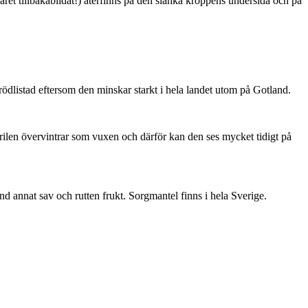
ret tillbakabildat!) återfinns på den slanka kroppens undersida och på
är rödlistad eftersom den minskar starkt i hela landet utom på Gotland.
ärilen övervintrar som vuxen och därför kan den ses mycket tidigt på
nd annat sav och rutten frukt. Sorgmantel finns i hela Sverige.