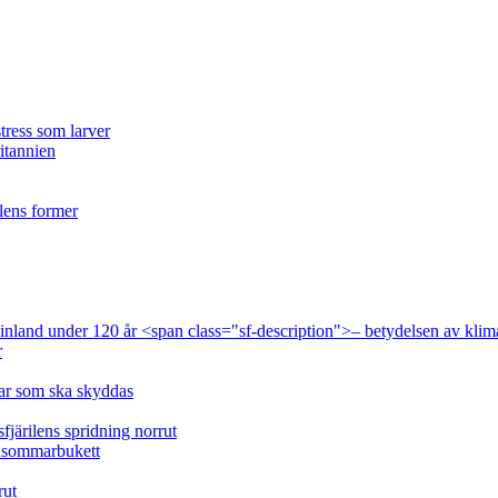
tress som larver
ritannien
ilens former
 Finland under 120 år <span class="sf-description">– betydelsen av klim
r
lar som ska skyddas
fjärilens spridning norrut
idsommarbukett
rut