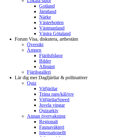
Lokala sidor
Gotland
Jämtland
Närke
Västerbotten
Västmanland
Västra Götaland
Forum
Visa, diskutera, artbestäm
Översikt
Ämnen
Fjärilsfrågor
Bilder
Allmänt
Fjärilsgalleri
Lär dig mer
Dagfjärilar & pollinatörer
Quiz
Vitfjärilar
Träna raps/kål/rov
VitfjärilarSpeed
Juvela vingar
Quizarkiv
Annan övervakning
Regionalt
Faunaväkteri
Internationellt