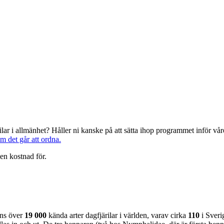
järilar i allmänhet? Håller ni kanske på att sätta ihop programmet inför 
om det går att ordna.
en kostnad för.
nns över
19 000
kända arter dagfjärilar i världen, varav cirka
110
i Sveri