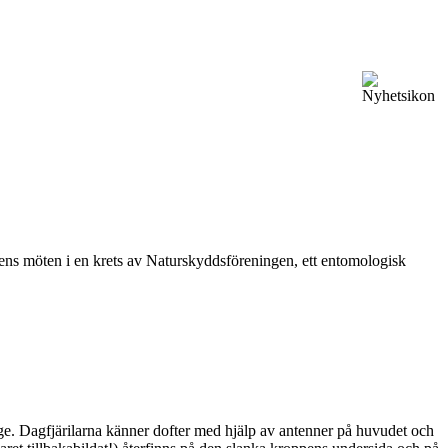
vårens möten i en krets av Naturskyddsföreningen, ett entomologisk
ge. Dagfjärilarna känner dofter med hjälp av antenner på huvudet och