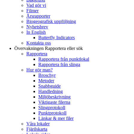
Vad gör vi
Filmer
Årsrapporter
Biogeografisk uppföljning
Nyhetsbrev
In English
Butterfly Indicators
Kontakta oss
Övervakningen
Rapportera eller sök
Rapportera
Rapportera från punktlokal
Rapportera från slinga
Hur gör man?
Broschyr
Metoder
Snabbguide
Handledning
Miljöbeskrivning
Viktigaste filerna
Slingprotokoll
Punktprotokoll
Länkar & mer filer
Våra lokaler
Fjärilskarta