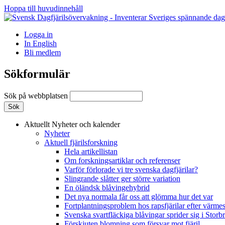
Hoppa till huvudinnehåll
Logga in
In English
Bli medlem
Sökformulär
Sök på webbplatsen
Aktuellt
Nyheter och kalender
Nyheter
Aktuell fjärilsforskning
Hela artikellistan
Om forskningsartiklar och referenser
Varför förlorade vi tre svenska dagfjärilar?
Slingrande slåtter ger större variation
En öländsk blåvingehybrid
Det nya normala får oss att glömma hur det var
Fortplantningsproblem hos rapsfjärilar efter värmes
Svenska svartfläckiga blåvingar sprider sig i Storb
Förskjuten blomning som försvar mot fjäril