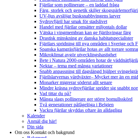
Fjärilar som pollinerare – en laddad fråga
Färg, storlek och genetik skiljer skogspärlemorfjär
UV-ljus avslöjar busksnabbvingens larver
Sydrovfjäril har smak för stadslivet
Handel med fjärilar omsätter miljontals dollar
Vätska i vingmembran kan ge fjärilsvingar färg
Drastisk minskning av danska habitatspecialister
Fjärilars spridning till nya områden i Sverige och
Spanska kamgräsfjärilar hotas av allt torrare somra
Mikroklimat avgör utvecklingshastighet
Bete i Natura 2000-områden hotar de väddnätfjäri
Nektar – tema med många variationer
Snabb anpassning till dagslängd hjälper svingelgräs
Fjärilslarvernas värdväxter– Mycket mer än en m
Monarker migrerar söderut allt senare
Mindre kräsna sydrovfjärilar sprider sig snabbt nor
Vad tittar du på?
Många slags pollinerare ger större bomullsskörd
Två generationer påfågelöga i Belgien
Vackra fjärilar skyddas oftare än alldagliga
Kalender
Anmäl dig här!
Din sida
Om oss
Kontakt och bakgrund
Bakgrund