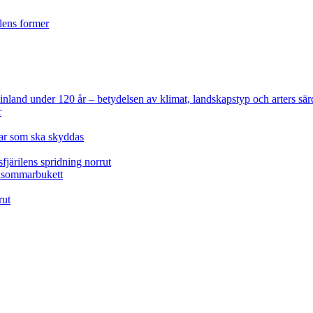
ilens former
 Finland under 120 år
– betydelsen av klimat, landskapstyp och arters sär
r
lar som ska skyddas
fjärilens spridning norrut
idsommarbukett
rut